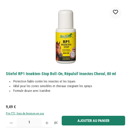
Stiefel RP1 Insekten-Stop Roll-On, Répulsif Insectes Cheval, 80 ml
Protection fiable contre les insectes et les tiques
Idéal pour les zones sensibles et chevaux craignant les sprays
Formule douce avec Icaridine
Prix régulier :
9,49 €
Prix TTC, frais de livraison en sus
Quantité de produit : Entrez la quantité souhaitée ou utilisez les boutons pour augmenter ou diminue
AJOUTER AU PANIER
pc