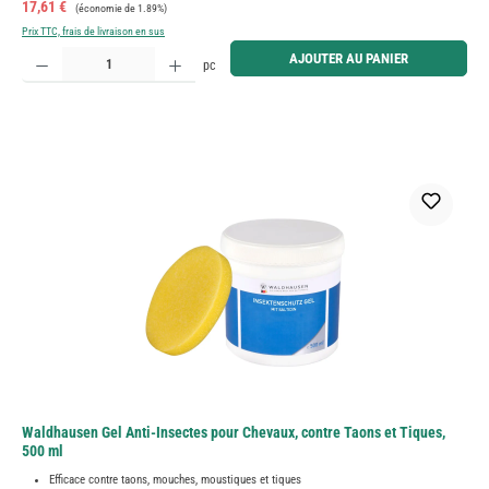
Prix de vente :
Prix régulier :
17,61 €
(économie de 1.89%)
Prix TTC, frais de livraison en sus
Quantité de produit : Entrez la quantité souhaitée ou utilisez les boutons pour augmenter ou diminue
AJOUTER AU PANIER
pc
Waldhausen Gel Anti-Insectes pour Chevaux, contre Taons et Tiques,
500 ml
Efficace contre taons, mouches, moustiques et tiques