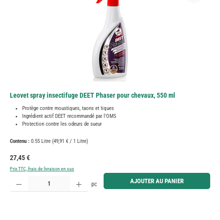
Leovet spray insectifuge DEET Phaser pour chevaux, 550 ml
Protège contre moustiques, taons et tiques
Ingrédient actif DEET recommandé par l'OMS
Protection contre les odeurs de sueur
Contenu :
0.55 Litre
(49,91 € / 1 Litre)
Prix régulier :
27,45 €
Prix TTC, frais de livraison en sus
Quantité de produit : Entrez la quantité souhaitée ou utilisez les boutons pour augmenter ou diminue
AJOUTER AU PANIER
pc