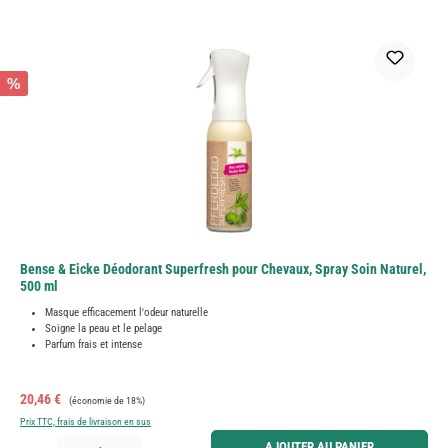
%
Bense & Eicke Déodorant Superfresh pour Chevaux, Spray Soin Naturel,
500 ml
Masque efficacement l'odeur naturelle
Soigne la peau et le pelage
Parfum frais et intense
Prix de vente :
Prix régulier :
20,46 €
(économie de 18%)
Prix TTC, frais de livraison en sus
Quantité de produit : Entrez la quantité souhaitée ou utilisez les boutons pour augmenter ou diminue
AJOUTER AU PANIER