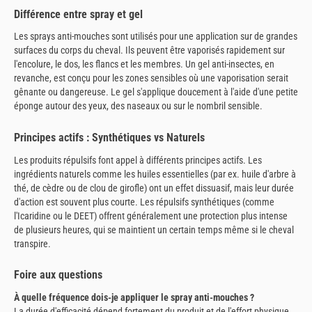
Différence entre spray et gel
Les sprays anti-mouches sont utilisés pour une application sur de grandes
surfaces du corps du cheval. Ils peuvent être vaporisés rapidement sur
l'encolure, le dos, les flancs et les membres. Un gel anti-insectes, en
revanche, est conçu pour les zones sensibles où une vaporisation serait
gênante ou dangereuse. Le gel s'applique doucement à l'aide d'une petite
éponge autour des yeux, des naseaux ou sur le nombril sensible.
Principes actifs : Synthétiques vs Naturels
Les produits répulsifs font appel à différents principes actifs. Les
ingrédients naturels comme les huiles essentielles (par ex. huile d'arbre à
thé, de cèdre ou de clou de girofle) ont un effet dissuasif, mais leur durée
d'action est souvent plus courte. Les répulsifs synthétiques (comme
l'Icaridine ou le DEET) offrent généralement une protection plus intense
de plusieurs heures, qui se maintient un certain temps même si le cheval
transpire.
Foire aux questions
À quelle fréquence dois-je appliquer le spray anti-mouches ?
La durée d'efficacité dépend fortement du produit et de l'effort physique.