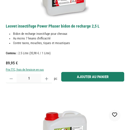
Leovet insectifuge Power Phaser bidon de recharge 2,5 L
Bidon de recharge insectifuge pour chevaux
Au moins 7 heures d'efficacité
Contre taons, mouches, tiques et moustiques
Contenu :
2.5 Litre
(35,98 € / 1 Litre)
Prix régulier :
89,95 €
Prix TTC, frais de livraison en sus
Quantité de produit : Entrez la quantité souhaitée ou utilisez les boutons pour augmenter ou diminue
AJOUTER AU PANIER
pc