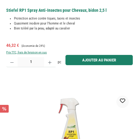
Stiefel RP1 Spray Anti-Insectes pour Chevaux, bidon 2,5 l
Protection active contre tiques, taons et insectes
Quasiment inodore pour l'homme et le cheval
Bien toléré par la peau, adapté au cavalier
Prix de vente :
Prix régulier :
46,32 €
(économie de 24%)
Prix TTC, frais de livraison en sus
Quantité de produit : Entrez la quantité souhaitée ou utilisez les boutons pour augmenter ou diminue
AJOUTER AU PANIER
pc
%