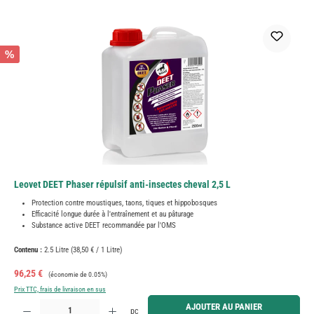
%
Leovet DEET Phaser répulsif anti-insectes cheval 2,5 L
Protection contre moustiques, taons, tiques et hippobosques
Efficacité longue durée à l'entraînement et au pâturage
Substance active DEET recommandée par l'OMS
Contenu :
2.5 Litre
(38,50 € / 1 Litre)
Prix de vente :
Prix régulier :
96,25 €
(économie de 0.05%)
Prix TTC, frais de livraison en sus
Quantité de produit : Entrez la quantité souhaitée ou utilisez les boutons pour augmenter ou diminue
AJOUTER AU PANIER
pc