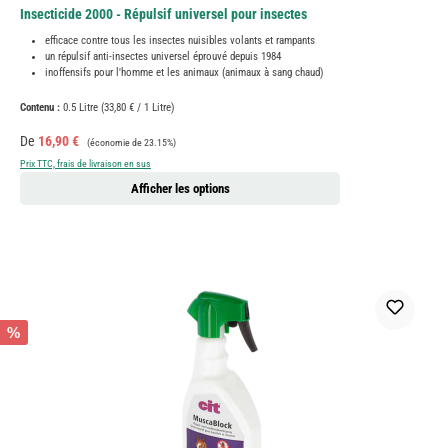
Insecticide 2000 - Répulsif universel pour insectes
efficace contre tous les insectes nuisibles volants et rampants
un répulsif anti-insectes universel éprouvé depuis 1984
inoffensifs pour l'homme et les animaux (animaux à sang chaud)
Contenu :
0.5 Litre
(33,80 € / 1 Litre)
Prix de vente :
Prix régulier :
De
16,90 €
(économie de 23.15%)
Prix TTC, frais de livraison en sus
Afficher les options
%