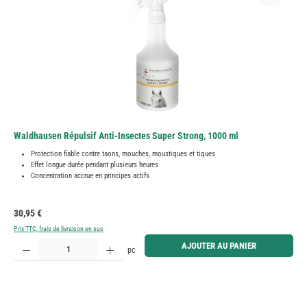
Waldhausen Répulsif Anti-Insectes Super Strong, 1000 ml
Protection fiable contre taons, mouches, moustiques et tiques
Effet longue durée pendant plusieurs heures
Concentration accrue en principes actifs
Prix régulier :
30,95 €
Prix TTC, frais de livraison en sus
Quantité de produit : Entrez la quantité souhaitée ou utilisez les boutons pour augmenter ou diminue
AJOUTER AU PANIER
pc