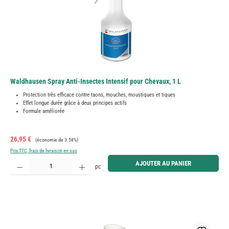
Waldhausen Spray Anti-Insectes Intensif pour Chevaux, 1 L
Protection très efficace contre taons, mouches, moustiques et tiques
Effet longue durée grâce à deux principes actifs
Formule améliorée
Prix de vente :
Prix régulier :
26,95 €
(économie de 3.58%)
Prix TTC, frais de livraison en sus
Quantité de produit : Entrez la quantité souhaitée ou utilisez les boutons pour augmenter ou diminue
AJOUTER AU PANIER
pc