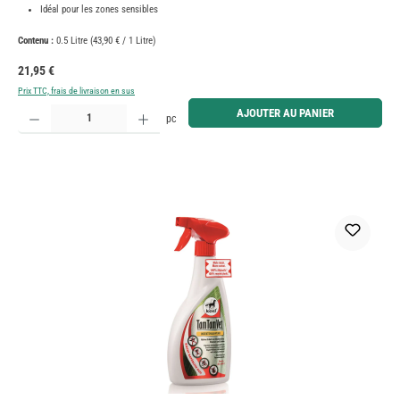
Idéal pour les zones sensibles
Contenu :
0.5 Litre
(43,90 € / 1 Litre)
Prix régulier :
21,95 €
Prix TTC, frais de livraison en sus
Quantité de produit : Entrez la quantité souhaitée ou utilisez les boutons pour augmenter ou diminue
AJOUTER AU PANIER
pc