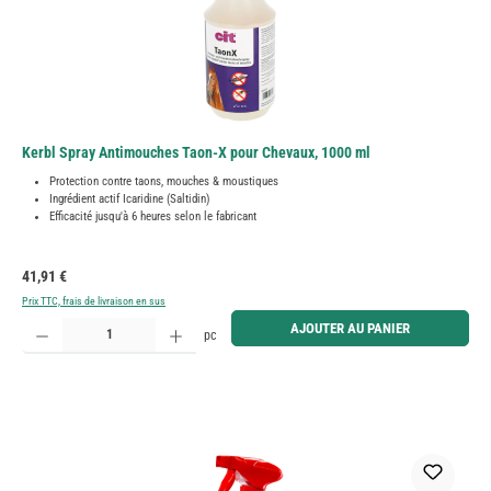
Kerbl Spray Antimouches Taon-X pour Chevaux, 1000 ml
Protection contre taons, mouches & moustiques
Ingrédient actif Icaridine (Saltidin)
Efficacité jusqu'à 6 heures selon le fabricant
Prix régulier :
41,91 €
Prix TTC, frais de livraison en sus
Quantité de produit : Entrez la quantité souhaitée ou utilisez les boutons pour augmenter ou diminue
AJOUTER AU PANIER
pc