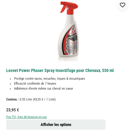
Leovet Power Phaser Spray Insectifuge pour Chevaux, 550 ml
Protège contre taons, mouches, tiques & moustiques
Efficacité confirmée de 7 heures
Adhérence élevée même sur cheval en sueur
Contenu :
0.55 Litre
(43,55 € / 1 Litre)
Prix régulier :
23,95 €
Prix TTC, frais de livraison en sus
Afficher les options