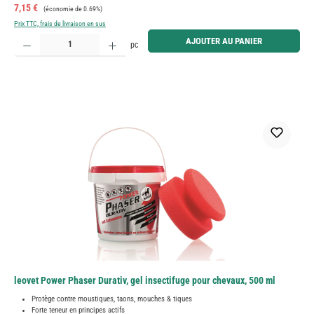
Prix de vente :
Prix régulier :
7,15 €
(économie de 0.69%)
Prix TTC, frais de livraison en sus
Quantité de produit : Entrez la quantité souhaitée ou utilisez les boutons pour augmenter ou diminue
AJOUTER AU PANIER
pc
leovet Power Phaser Durativ, gel insectifuge pour chevaux, 500 ml
Protège contre moustiques, taons, mouches & tiques
Forte teneur en principes actifs