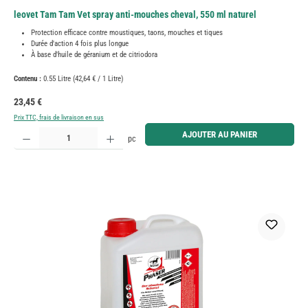
leovet Tam Tam Vet spray anti-mouches cheval, 550 ml naturel
Protection efficace contre moustiques, taons, mouches et tiques
Durée d'action 4 fois plus longue
À base d'huile de géranium et de citriodora
Contenu :
0.55 Litre
(42,64 € / 1 Litre)
Prix régulier :
23,45 €
Prix TTC, frais de livraison en sus
Quantité de produit : Entrez la quantité souhaitée ou utilisez les boutons pour augmenter ou diminue
AJOUTER AU PANIER
pc