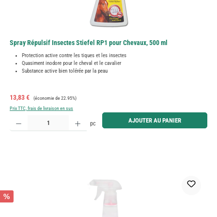
Spray Répulsif Insectes Stiefel RP1 pour Chevaux, 500 ml
Protection active contre les tiques et les insectes
Quasiment inodore pour le cheval et le cavalier
Substance active bien tolérée par la peau
Prix de vente :
Prix régulier :
13,83 €
(économie de 22.95%)
Prix TTC, frais de livraison en sus
Quantité de produit : Entrez la quantité souhaitée ou utilisez les boutons pour augmenter ou diminue
AJOUTER AU PANIER
pc
%