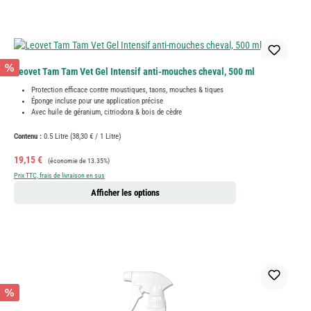
%
Leovet Tam Tam Vet Gel Intensif anti-mouches cheval, 500 ml
Protection efficace contre moustiques, taons, mouches & tiques
Éponge incluse pour une application précise
Avec huile de géranium, citriodora & bois de cèdre
Contenu :
0.5 Litre
(38,30 € / 1 Litre)
Prix de vente :
Prix régulier :
19,15 €
(économie de 13.35%)
Prix TTC, frais de livraison en sus
Afficher les options
%