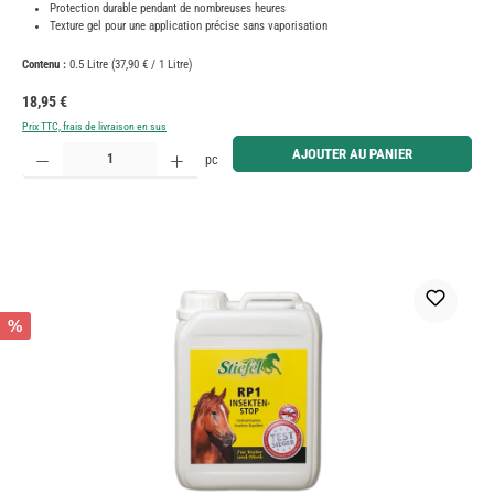
Protection durable pendant de nombreuses heures
Texture gel pour une application précise sans vaporisation
Contenu :
0.5 Litre
(37,90 € / 1 Litre)
Prix régulier :
18,95 €
Prix TTC, frais de livraison en sus
Quantité de produit : Entrez la quantité souhaitée ou utilisez les boutons pour augmenter ou diminue
AJOUTER AU PANIER
pc
%