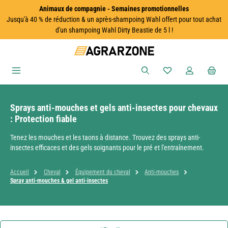
Animaux de compagnie - Semaines promotionnelles
Passer au contenu principal
Jusqu'à 40 % de réduction & un après-shampoing Wahl offert pour tout achat
d'un shampoing Wahl Dirty Beastie de 5 l !
Vous avez 0 articles
Sprays anti-mouches et gels anti-insectes pour chevaux
: Protection fiable
Tenez les mouches et les taons à distance. Trouvez des sprays anti-
insectes efficaces et des gels soignants pour le pré et l'entraînement.
Accueil
Cheval
Équipement du cheval
Anti-mouches
Spray anti-mouches & gel anti-insectes