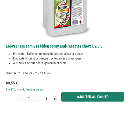
Leovet Tam Tam Vet bidon spray anti-insectes cheval, 2,5 L
Protection fiable contre moustiques, mouches et tiques
Efficacité 4 fois plus longue que les sprays classiques
Aux huiles de citriodora, géranium et cèdre
Contenu :
2.5 Litre
(35,82 € / 1 Litre)
Prix régulier :
89,55 €
Prix TTC, frais de livraison en sus
Quantité de produit : Entrez la quantité souhaitée ou utilisez les boutons pour augmenter ou diminue
AJOUTER AU PANIER
pc