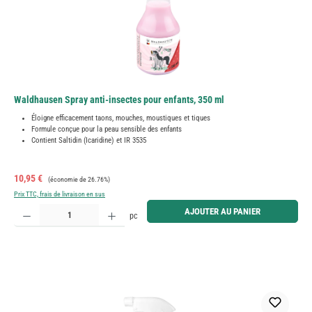
Waldhausen Spray anti-insectes pour enfants, 350 ml
Éloigne efficacement taons, mouches, moustiques et tiques
Formule conçue pour la peau sensible des enfants
Contient Saltidin (Icaridine) et IR 3535
Prix de vente :
Prix régulier :
10,95 €
(économie de 26.76%)
Prix TTC, frais de livraison en sus
Quantité de produit : Entrez la quantité souhaitée ou utilisez les boutons pour augmenter ou diminue
AJOUTER AU PANIER
pc