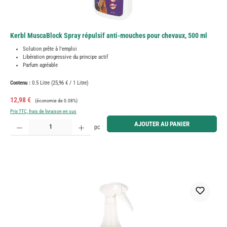
Kerbl MuscaBlock Spray répulsif anti-mouches pour chevaux, 500 ml
Solution prête à l'emploi
Libération progressive du principe actif
Parfum agréable
Contenu :
0.5 Litre
(25,96 € / 1 Litre)
Prix de vente :
Prix régulier :
12,98 €
(économie de 0.08%)
Prix TTC, frais de livraison en sus
Quantité de produit : Entrez la quantité souhaitée ou utilisez les boutons pour augmenter ou diminue
AJOUTER AU PANIER
pc