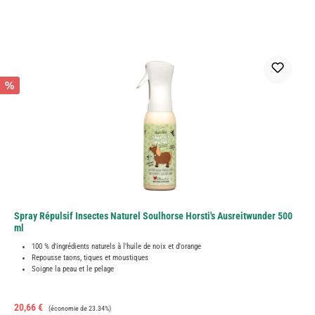
%
Spray Répulsif Insectes Naturel Soulhorse Horsti's Ausreitwunder 500
ml
100 % d'ingrédients naturels à l'huile de noix et d'orange
Repousse taons, tiques et moustiques
Soigne la peau et le pelage
Prix de vente :
Prix régulier :
20,66 €
(économie de 23.34%)