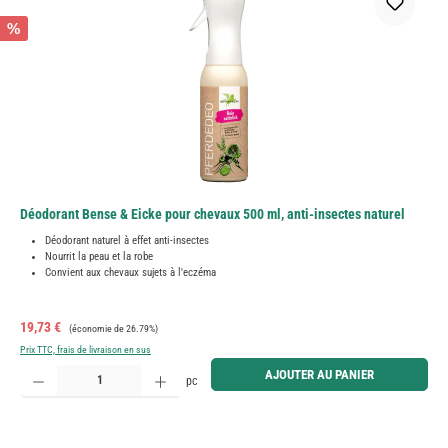
%
Déodorant Bense & Eicke pour chevaux 500 ml, anti-insectes naturel
Déodorant naturel à effet anti-insectes
Nourrit la peau et la robe
Convient aux chevaux sujets à l'eczéma
Prix de vente :
Prix régulier :
19,73 €
(économie de 26.79%)
Prix TTC, frais de livraison en sus
Quantité de produit : Entrez la quantité souhaitée ou utilisez les boutons pour augmenter ou diminue
AJOUTER AU PANIER
pc