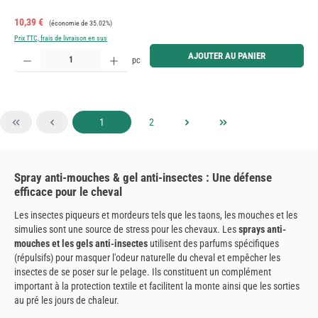
Prix de vente :
Prix régulier :
10,39 €
(économie de 35.02%)
Prix TTC, frais de livraison en sus
Quantité de produit : Entrez la quantité souhaitée ou utilisez les boutons pour augmenter ou diminue
AJOUTER AU PANIER
pc
Page
Page
1
2
Spray anti-mouches & gel anti-insectes : Une défense
efficace pour le cheval
Les insectes piqueurs et mordeurs tels que les taons, les mouches et les
simulies sont une source de stress pour les chevaux. Les
sprays anti-
mouches et les gels anti-insectes
utilisent des parfums spécifiques
(répulsifs) pour masquer l'odeur naturelle du cheval et empêcher les
insectes de se poser sur le pelage. Ils constituent un complément
important à la protection textile et facilitent la monte ainsi que les sorties
au pré les jours de chaleur.