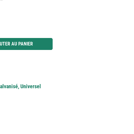
 ou utilisez les boutons pour augmenter ou diminuer la quantité.
UTER AU PANIER
alvanisé, Universel