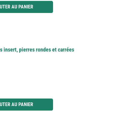
 ou utilisez les boutons pour augmenter ou diminuer la quantité.
UTER AU PANIER
s insert, pierres rondes et carrées
 ou utilisez les boutons pour augmenter ou diminuer la quantité.
UTER AU PANIER