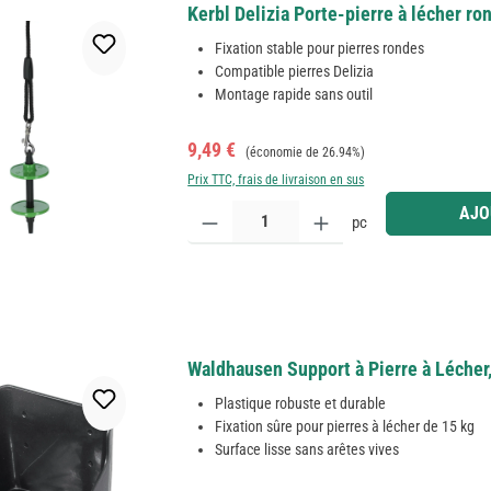
Kerbl Delizia Porte-pierre à lécher ro
Fixation stable pour pierres rondes
Compatible pierres Delizia
Montage rapide sans outil
Prix de vente :
Prix régulier :
9,49 €
(économie de 26.94%)
Prix TTC, frais de livraison en sus
Quantité de produit : Entrez la quantité souhaitée
AJO
pc
Waldhausen Support à Pierre à Lécher, 
Plastique robuste et durable
Fixation sûre pour pierres à lécher de 15 kg
Surface lisse sans arêtes vives