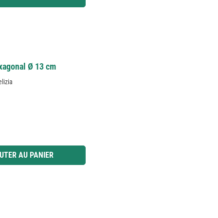
exagonal Ø 13 cm
lizia
 ou utilisez les boutons pour augmenter ou diminuer la quantité.
UTER AU PANIER