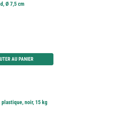
nd, Ø 7,5 cm
 ou utilisez les boutons pour augmenter ou diminuer la quantité.
UTER AU PANIER
plastique, noir, 15 kg