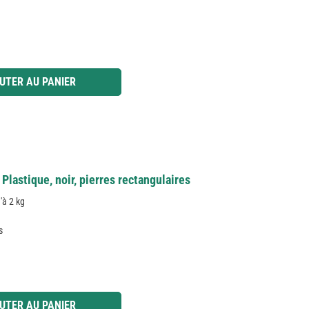
 ou utilisez les boutons pour augmenter ou diminuer la quantité.
UTER AU PANIER
lastique, noir, pierres rectangulaires
'à 2 kg
s
 ou utilisez les boutons pour augmenter ou diminuer la quantité.
UTER AU PANIER