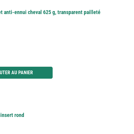
et anti-ennui cheval 625 g, transparent pailleté
 ou utilisez les boutons pour augmenter ou diminuer la quantité.
UTER AU PANIER
 insert rond