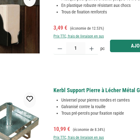
En plastique robuste résistant aux chocs
Trous de fixation renforcés
Prix de vente :
Prix régulier :
3,49 €
(économie de 12.53%)
Prix TTC, frais de livraison en sus
Quantité de produit : Entrez la quantité souhaitée
AJO
pc
Kerbl Support Pierre à Lécher Métal G
Universel pour pierres rondes et carrées
Galvanisé contre la rouille
Trous pré-percés pour fixation rapide
Prix de vente :
Prix régulier :
10,99 €
(économie de 8.34%)
Prix TTC, frais de livraison en sus