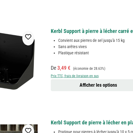
Kerbl Support à pierre à lécher carré 
Convient aux pierres de sel jusqu'à 15 kg
Sans arêtes vives
Plastique résistant
Prix de vente :
Prix régulier :
De
3,49 €
(économie de 28.63%)
Prix TTC, frais de livraison en sus
Afficher les options
Kerbl Support de pierre à lécher en pl
Pratique pour pierres à lécher jusqu'à 10 x 5 