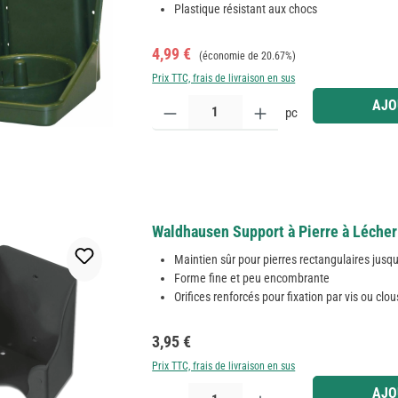
Plastique résistant aux chocs
Prix de vente :
Prix régulier :
4,99 €
(économie de 20.67%)
Prix TTC, frais de livraison en sus
Quantité de produit : Entrez la quantité souhaitée
AJO
pc
Waldhausen Support à Pierre à Lécher P
Maintien sûr pour pierres rectangulaires jusqu
Forme fine et peu encombrante
Orifices renforcés pour fixation par vis ou clou
Prix régulier :
3,95 €
Prix TTC, frais de livraison en sus
Quantité de produit : Entrez la quantité souhaitée
AJO