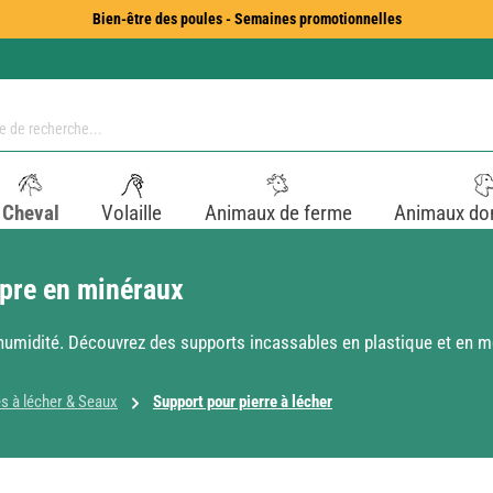
Bien-être des poules - Semaines promotionnelles
Cheval
Volaille
Animaux de ferme
Animaux do
opre en minéraux
l'humidité. Découvrez des supports incassables en plastique et en mé
es à lécher & Seaux
Support pour pierre à lécher