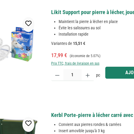
Likit Support pour pierre à lécher, jou
Maintient la pierre à lécher en place
Évite les salissures au sol
Installation rapide
Variantes de
15,51 €
Prix de vente :
Prix régulier :
17,99 €
(économie de 5.07%)
Prix TTC, frais de livraison en sus
Quantité de produit : Entrez la quantité souhaitée
AJO
pc
Kerbl Porte-pierre à lécher carré avec
Convient aux pierres rondes & carrées
Insert amovible jusqu'à 3 kg