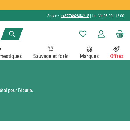
Service:
+4377462858215
| Lu - Ve 08:00 - 12:00
Vous avez 0 articles dans v
mestiques
Sauvage et forêt
Marques
Offres
tal pour l'écurie.