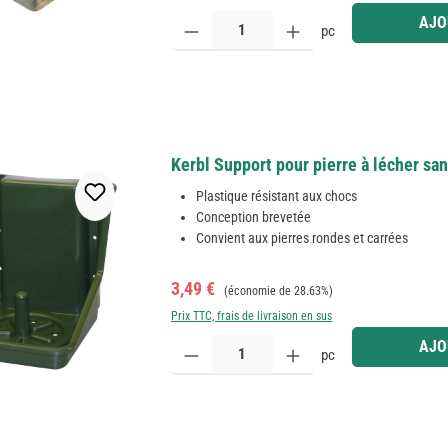
Quantité de produit : Entrez la quantité souhaitée
AJO
pc
Kerbl Support pour pierre à lécher san
Plastique résistant aux chocs
Conception brevetée
Convient aux pierres rondes et carrées
Prix de vente :
Prix régulier :
3,49 €
(économie de 28.63%)
Prix TTC, frais de livraison en sus
Quantité de produit : Entrez la quantité souhaitée
AJO
pc