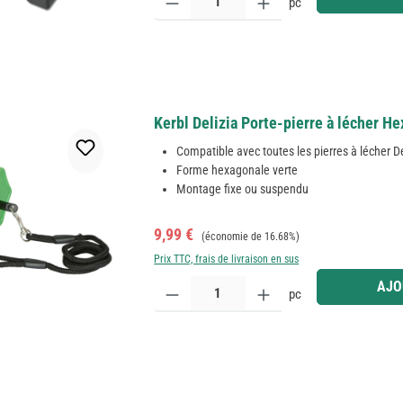
pc
Kerbl Delizia Porte-pierre à lécher H
Compatible avec toutes les pierres à lécher De
Forme hexagonale verte
Montage fixe ou suspendu
Prix de vente :
Prix régulier :
9,99 €
(économie de 16.68%)
Prix TTC, frais de livraison en sus
Quantité de produit : Entrez la quantité souhaitée
AJO
pc