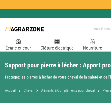
ser au contenu principal
Passer à la recherche
Passer à la navigation principale
Écurie et cour
Clôture électrique
Nourriture
Support pour pierre à lécher : Apport pr
Protégez les pierres à lécher de votre cheval de la saleté et de 
Accueil
Cheval
Aliments & Compléments pour cheval
Pierr