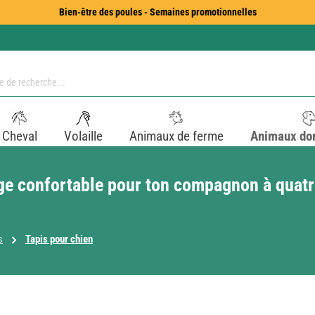
Bien-être des poules - Semaines promotionnelles
Cheval
Volaille
Animaux de ferme
Animaux do
ge confortable pour ton compagnon à quatr
s
Tapis pour chien