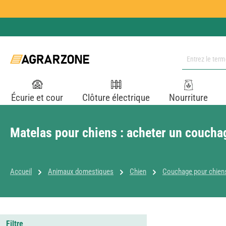
ser au contenu principal
Passer à la recherche
Passer à la navigation principale
Écurie et cour
Clôture électrique
Nourriture
Matelas pour chiens : acheter un coucha
Accueil
Animaux domestiques
Chien
Couchage pour chien
Filtre