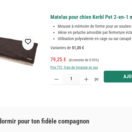
Matelas pour chien Kerbl Pet 2-en-1 m
Mousse à mémoire de forme pour un soutien 
Alèse en peluche amovible par fermeture écla
Utilisation polyvalente en cage ou sur canapé
Variantes de
51,35 €
Prix de vente :
Prix régulier :
79,25 €
(économie de 0.93%)
Prix TTC, frais de livraison en sus
Quantité de produit : Entrez la quantité souhaitée
AJO
pc
 dormir pour ton fidèle compagnon