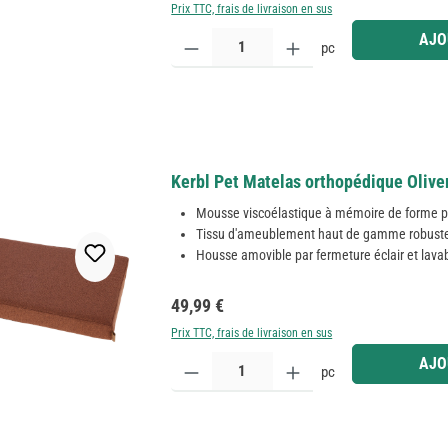
Prix TTC, frais de livraison en sus
Quantité de produit : Entrez la quantité souhaitée
AJO
pc
Kerbl Pet Matelas orthopédique Olive
Mousse viscoélastique à mémoire de forme po
Tissu d'ameublement haut de gamme robuste e
Housse amovible par fermeture éclair et lav
Prix régulier :
49,99 €
Prix TTC, frais de livraison en sus
Quantité de produit : Entrez la quantité souhaitée
AJO
pc