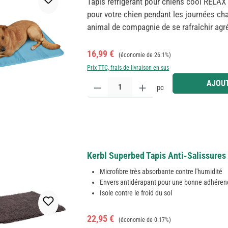
Tapis réfrigérant pour chiens cool RELAX 
pour votre chien pendant les journées ch
animal de compagnie de se rafraîchir agr
protection parfaite contre la surchauffe.
corporelle qu'en haletant ou en transpira
Prix de vente :
Prix régulier :
16,99 €
(économie de 26.1%)
suffit pas à la plupart des chiens et votr
Prix TTC, frais de livraison en sus
l'extérieur, à l'intérieur ou en déplacement
Quantité de produit : Entrez la quantité souhaitée
AJOUT
pc
résistant à la saleté, se plie pour prendre
refroidissement. Le coussin réfrigérant pe
: 50 x 40 cm
Kerbl Superbed Tapis Anti-Salissures 
Microfibre très absorbante contre l'humidité
Envers antidérapant pour une bonne adhéren
Isole contre le froid du sol
Prix de vente :
Prix régulier :
22,95 €
(économie de 0.17%)