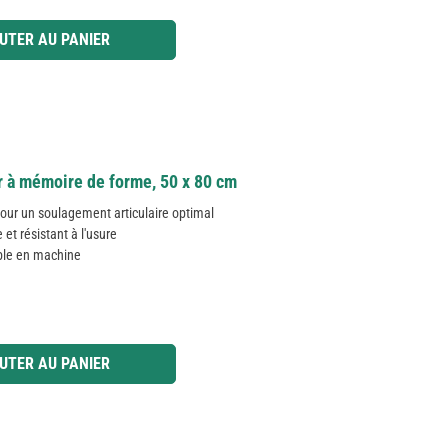
 ou utilisez les boutons pour augmenter ou diminuer la quantité.
UTER AU PANIER
r à mémoire de forme, 50 x 80 cm
ur un soulagement articulaire optimal
t résistant à l'usure
able en machine
 ou utilisez les boutons pour augmenter ou diminuer la quantité.
UTER AU PANIER