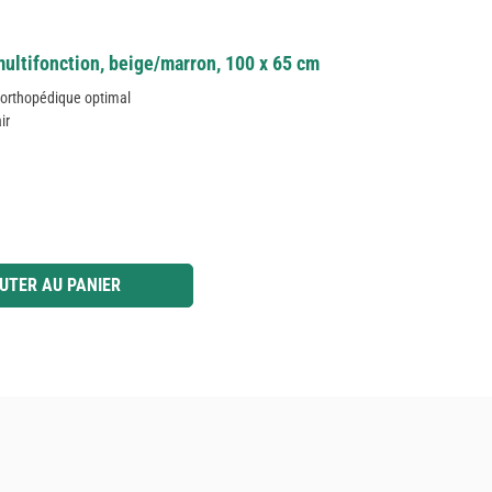
ultifonction, beige/marron, 100 x 65 cm
orthopédique optimal
ir
 ou utilisez les boutons pour augmenter ou diminuer la quantité.
UTER AU PANIER