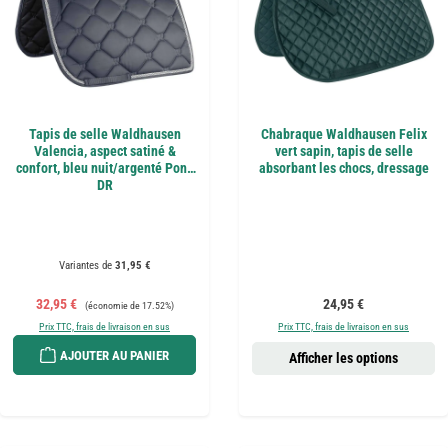
Tapis de selle Waldhausen
Chabraque Waldhausen Felix
Valencia, aspect satiné &
vert sapin, tapis de selle
confort, bleu nuit/argenté Pony
absorbant les chocs, dressage
DR
Variantes de
31,95 €
Prix de vente :
Prix régulier :
Prix régulier :
32,95 €
24,95 €
(économie de 17.52%)
Prix TTC, frais de livraison en sus
Prix TTC, frais de livraison en sus
AJOUTER AU PANIER
Afficher les options