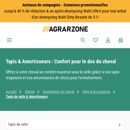
Animaux de compagnie - Semaines promotionnelles
Passer au contenu principal
Jusqu'à 40 % de réduction & un après-shampoing Wahl offert pour tout achat
d'un shampoing Wahl Dirty Beastie de 5 l !
Vous avez 0 articles
Tapis & Amortisseurs : Confort pour le dos du cheval
Offrez à votre cheval un confort maximal sous la selle grâce à nos tapis
respirants et nos amortisseurs de chocs pour l'entraînement.
Accueil
Cheval
Équipement du cheval
Selle & Accessoires
Tapis de selle & Amortisseurs
Tapis de selle