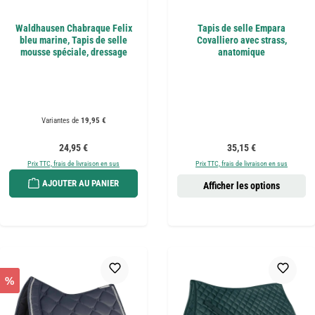
Waldhausen Chabraque Felix
Tapis de selle Empara
bleu marine, Tapis de selle
Covalliero avec strass,
mousse spéciale, dressage
anatomique
Variantes de
19,95 €
Prix régulier :
Prix régulier :
24,95 €
35,15 €
Prix TTC, frais de livraison en sus
Prix TTC, frais de livraison en sus
AJOUTER AU PANIER
Afficher les options
%