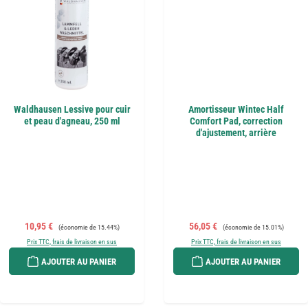
Waldhausen Lessive pour cuir
Amortisseur Wintec Half
et peau d'agneau, 250 ml
Comfort Pad, correction
d'ajustement, arrière
Prix de vente :
Prix régulier :
Prix de vente :
Prix régulier :
10,95 €
56,05 €
(économie de 15.44%)
(économie de 15.01%)
Prix TTC, frais de livraison en sus
Prix TTC, frais de livraison en sus
AJOUTER AU PANIER
AJOUTER AU PANIER