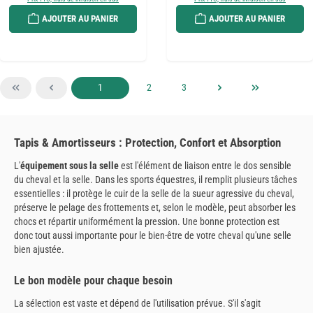
AJOUTER AU PANIER
AJOUTER AU PANIER
Page
Page
Page
1
2
3
Tapis & Amortisseurs : Protection, Confort et Absorption
L'
équipement sous la selle
est l'élément de liaison entre le dos sensible
du cheval et la selle. Dans les sports équestres, il remplit plusieurs tâches
essentielles : il protège le cuir de la selle de la sueur agressive du cheval,
préserve le pelage des frottements et, selon le modèle, peut absorber les
chocs et répartir uniformément la pression. Une bonne protection est
donc tout aussi importante pour le bien-être de votre cheval qu'une selle
bien ajustée.
Le bon modèle pour chaque besoin
La sélection est vaste et dépend de l'utilisation prévue. S'il s'agit