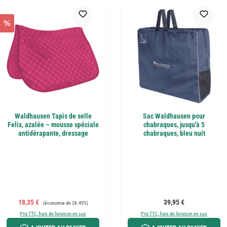
%
Waldhausen Tapis de selle
Sac Waldhausen pour
Felix, azalée – mousse spéciale
chabraques, jusqu'à 5
antidérapante, dressage
chabraques, bleu nuit
Prix de vente :
Prix régulier :
Prix régulier :
18,35 €
39,95 €
(économie de 26.45%)
Prix TTC, frais de livraison en sus
Prix TTC, frais de livraison en sus