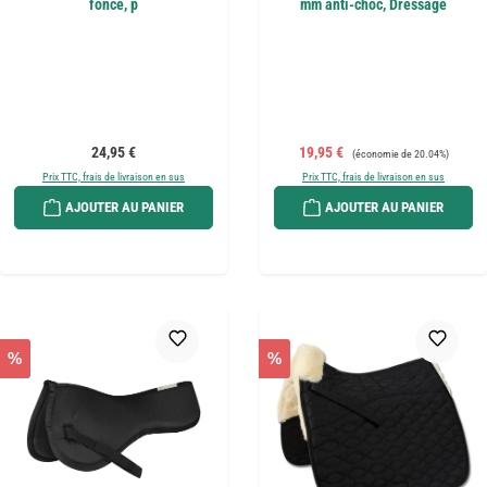
foncé, p
mm anti-choc, Dressage
Prix régulier :
Prix de vente :
Prix régulier :
24,95 €
19,95 €
(économie de 20.04%)
Prix TTC, frais de livraison en sus
Prix TTC, frais de livraison en sus
AJOUTER AU PANIER
AJOUTER AU PANIER
%
%