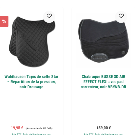
%
Waldhausen Tapis de selle Star
Chabraque BUSSE 3D AIR
– Répartition de la pression,
EFFECT FLEXI avec pad
noir Dressage
correcteur, noir VB/WB-DR
Prix de vente :
Prix régulier :
Prix régulier :
19,95 €
159,00 €
(économie de 20.04%)
Prix TTC, frais de livraison en sus
Prix TTC, frais de livraison en sus