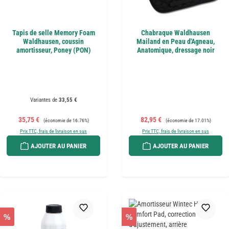
Tapis de selle Memory Foam
Chabraque Waldhausen
Waldhausen, coussin
Mailand en Peau d'Agneau,
amortisseur, Poney (PON)
Anatomique, dressage noir
Variantes de
33,55 €
Prix de vente :
Prix régulier :
Prix de vente :
Prix régulier :
35,75 €
82,95 €
(économie de 16.76%)
(économie de 17.01%)
Prix TTC, frais de livraison en sus
Prix TTC, frais de livraison en sus
AJOUTER AU PANIER
AJOUTER AU PANIER
%
%