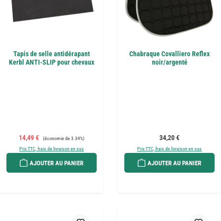
Tapis de selle antidérapant
Chabraque Covalliero Reflex
Kerbl ANTI-SLIP pour chevaux
noir/argenté
Prix de vente :
Prix régulier :
Prix régulier :
14,49 €
34,20 €
(économie de 3.34%)
Prix TTC, frais de livraison en sus
Prix TTC, frais de livraison en sus
AJOUTER AU PANIER
AJOUTER AU PANIER