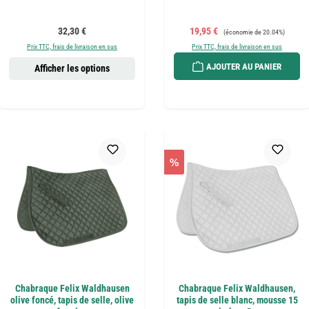
Prix régulier :
Prix de vente :
Prix régulier :
32,30 €
19,95 €
(économie de 20.04%)
Prix TTC, frais de livraison en sus
Prix TTC, frais de livraison en sus
AJOUTER AU PANIER
Afficher les options
%
Chabraque Felix Waldhausen
Chabraque Felix Waldhausen,
olive foncé, tapis de selle, olive
tapis de selle blanc, mousse 15