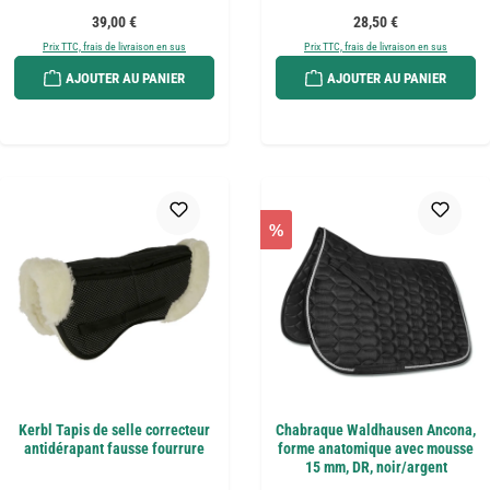
Prix régulier :
Prix régulier :
39,00 €
28,50 €
Prix TTC, frais de livraison en sus
Prix TTC, frais de livraison en sus
AJOUTER AU PANIER
AJOUTER AU PANIER
%
Kerbl Tapis de selle correcteur
Chabraque Waldhausen Ancona,
antidérapant fausse fourrure
forme anatomique avec mousse
15 mm, DR, noir/argent