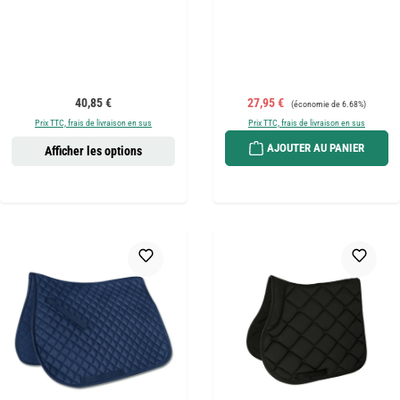
Prix régulier :
Prix de vente :
Prix régulier :
40,85 €
27,95 €
(économie de 6.68%)
Prix TTC, frais de livraison en sus
Prix TTC, frais de livraison en sus
AJOUTER AU PANIER
Afficher les options