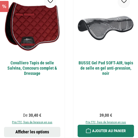
%
Covalliero Tapis de selle
BUSSE Gel Pad SOFT-AIR, tapis
Salvina, Concours complet &
de selle en gel anti-pression,
Dressage
noir
Prix régulier :
Prix régulier :
De
30,40 €
39,00 €
Prix TTC, frais de livraison en sus
Prix TTC, frais de livraison en sus
AJOUTER AU PANIER
Afficher les options