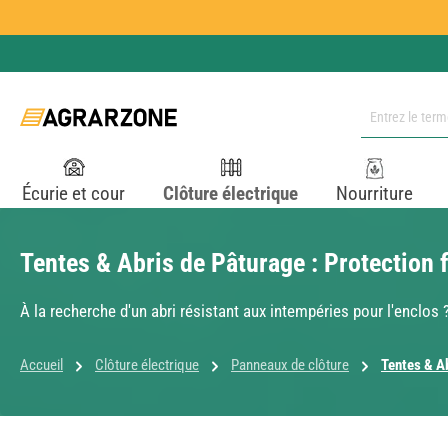
ser au contenu principal
Passer à la recherche
Passer à la navigation principale
Écurie et cour
Clôture électrique
Nourriture
Tentes & Abris de Pâturage : Protection 
À la recherche d'un abri résistant aux intempéries pour l'enclos
Accueil
Clôture électrique
Panneaux de clôture
Tentes & A