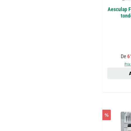
Aesculap F
tond
Prix 
De
6
Prix
A
%