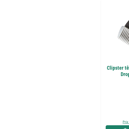
Clipster t
Drop
Prix