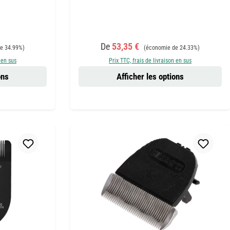
:
Prix de vente :
Prix régulier :
De
53,35 €
e 34.99%)
(économie de 24.33%)
 en sus
Prix TTC, frais de livraison en sus
ons
Afficher les options