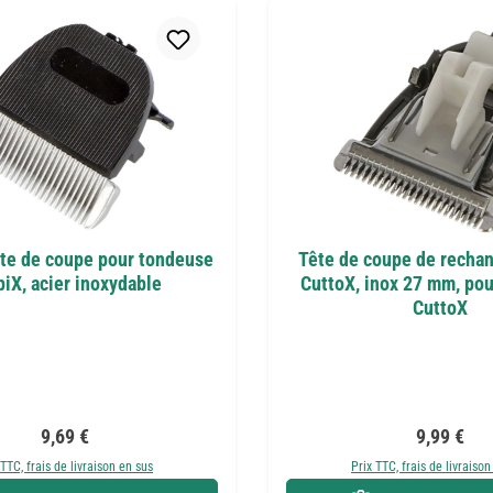
ête de coupe pour tondeuse
Tête de coupe de rechan
iX, acier inoxydable
CuttoX, inox 27 mm, po
CuttoX
Prix régulier :
Prix réguli
9,69 €
9,99 €
 TTC, frais de livraison en sus
Prix TTC, frais de livraison