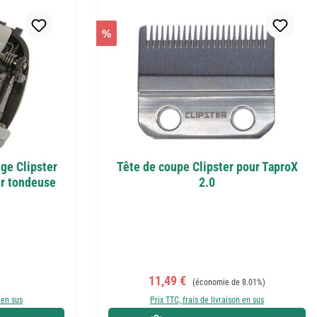
%
ge Clipster
Tête de coupe Clipster pour TaproX
ur tondeuse
2.0
er :
Prix de vente :
Prix régulier :
11,49 €
(économie de 8.01%)
 en sus
Prix TTC, frais de livraison en sus