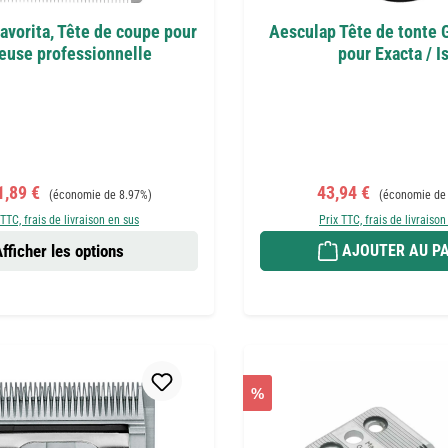
avorita, Tête de coupe pour
Aesculap Tête de tonte
euse professionnelle
pour Exacta / Is
de vente :
Prix régulier :
Prix de vente :
Prix régulier :
1,89 €
43,94 €
(économie de 8.97%)
(économie de
 TTC, frais de livraison en sus
Prix TTC, frais de livraison
fficher les options
AJOUTER AU PA
%