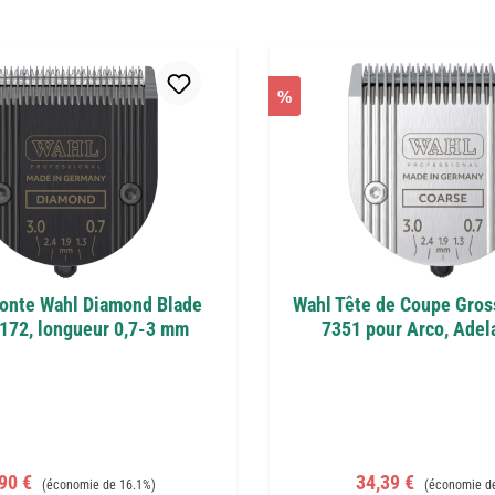
%
tonte Wahl Diamond Blade
Wahl Tête de Coupe Gro
172, longueur 0,7-3 mm
7351 pour Arco, Adel
x de vente :
Prix régulier :
Prix de vente :
Prix régulier 
,90 €
34,39 €
(économie de 16.1%)
(économie d