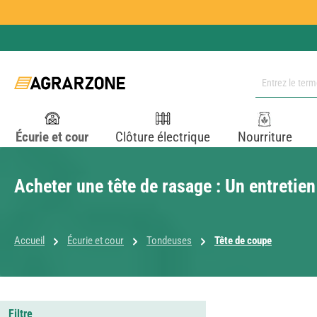
ser au contenu principal
Passer à la recherche
Passer à la navigation principale
Écurie et cour
Clôture électrique
Nourriture
Acheter une tête de rasage : Un entretien
Accueil
Écurie et cour
Tondeuses
Tête de coupe
Filtre