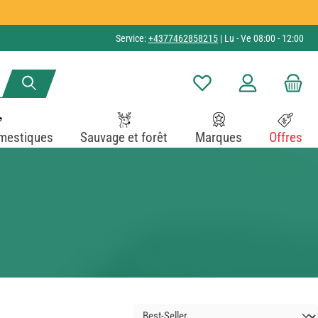
Service:
+4377462858215
| Lu - Ve 08:00 - 12:00
Vous avez 0 articles dans v
mestiques
Sauvage et forêt
Marques
Offres