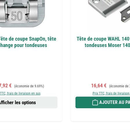
Tête de coupe SnapOn, tête
Tête de coupe WAHL 140
change pour tondeuses
tondeuses Moser 140
de vente :
Prix régulier :
Prix de vente :
Prix régulier :
7,92 €
16,64 €
(économie de 9.69%)
(économie de 
 TTC, frais de livraison en sus
Prix TTC, frais de livraison
fficher les options
AJOUTER AU PA