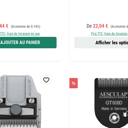
x de vente :
Prix régulier :
Prix de vente :
Prix régulier 
,44 €
De
22,04 €
(économie de 0.14%)
(économie d
 TTC, frais de livraison en sus
Prix TTC, frais de livraison
AJOUTER AU PANIER
Afficher les opti
%