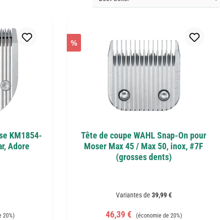
%
sse KM1854-
Tête de coupe WAHL Snap-On pour
ar, Adore
Moser Max 45 / Max 50, inox, #7F
(grosses dents)
Variantes de
39,99 €
:
Prix de vente :
Prix régulier :
46,39 €
e 20%)
(économie de 20%)