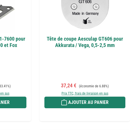
1-7600 pour
Tête de coupe Aesculap GT606 pour
0 et Fox
Akkurata / Vega, 0,5-2,5 mm
Prix de vente :
Prix régulier :
37,24 €
33.41%)
(économie de 6.88%)
 en sus
Prix TTC, frais de livraison en sus
NIER
AJOUTER AU PANIER