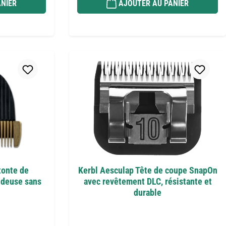
NIER
AJOUTER AU PANIER
tonte de
Kerbl Aesculap Tête de coupe SnapOn
ndeuse sans
avec revêtement DLC, résistante et
durable