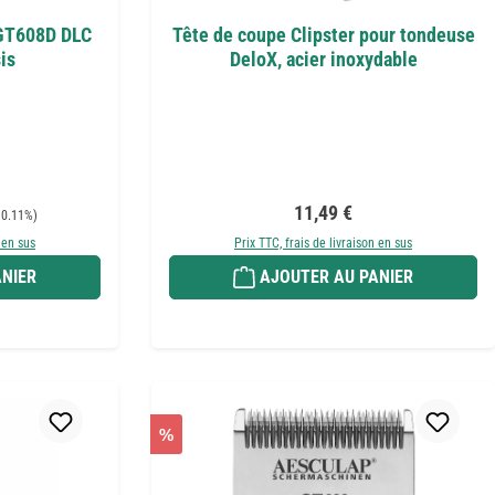
 GT608D DLC
Tête de coupe Clipster pour tondeuse
is
DeloX, acier inoxydable
Prix régulier :
11,49 €
 0.11%)
 en sus
Prix TTC, frais de livraison en sus
NIER
AJOUTER AU PANIER
%