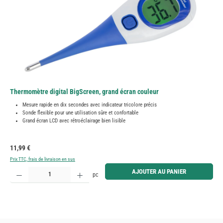
Thermomètre digital BigScreen, grand écran couleur
Mesure rapide en dix secondes avec indicateur tricolore précis
Sonde flexible pour une utilisation sûre et confortable
Grand écran LCD avec rétroéclairage bien lisible
Prix régulier :
11,99 €
Prix TTC, frais de livraison en sus
Quantité de produit : Entrez la quantité souhaitée ou utilisez les boutons pour augmenter ou diminue
AJOUTER AU PANIER
pc