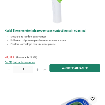
Kerbl Thermomètre infrarouge sans contact humain et animal
Mesure ultra rapide et sans contact
Utilisation polyvalente pour humains animaux et objets
Pointeur laser intégré pour une visée précise
Prix de vente :
Prix régulier :
23,88 €
(économie de 20.37%)
Prix TTC, frais de livraison en sus
Quantité de produit : Entrez la quantité souhaitée ou utilisez les boutons pour augmenter ou diminue
AJOUTER AU PANIER
pc