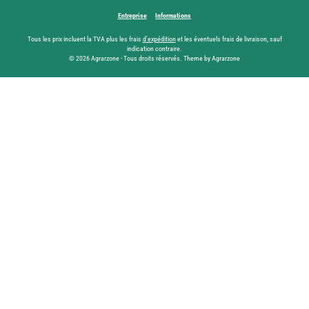
Entreprise
Informations
Tous les prix incluent la TVA plus les frais
d'expédition
et les éventuels frais de livraison, sauf
indication contraire.
© 2026 Agrarzone - Tous droits réservés. Theme by Agrarzone