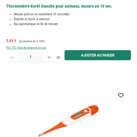
Thermomètre Kerbl étanche pour animaux, mesure en 10 sec.
Mesure précise en seulement 10 secondes
Étanche et facile à nettoyer
Bip automatique en fin de mesure
Prix de vente :
Prix régulier :
5,49 €
(économie de 5.18%)
Prix TTC, frais de livraison en sus
Quantité de produit : Entrez la quantité souhaitée ou utilisez les boutons pour augmenter ou diminue
AJOUTER AU PANIER
pc