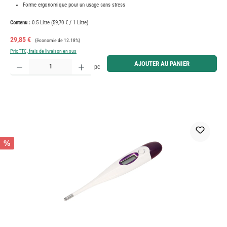
Forme ergonomique pour un usage sans stress
Contenu :
0.5 Litre
(59,70 € / 1 Litre)
Prix de vente :
Prix régulier :
29,85 €
(économie de 12.18%)
Prix TTC, frais de livraison en sus
Quantité de produit : Entrez la quantité souhaitée ou utilisez les boutons pour augmenter ou diminue
AJOUTER AU PANIER
pc
%