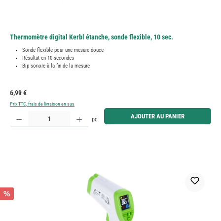
Thermomètre digital Kerbl étanche, sonde flexible, 10 sec.
Sonde flexible pour une mesure douce
Résultat en 10 secondes
Bip sonore à la fin de la mesure
Prix régulier :
6,99 €
Prix TTC, frais de livraison en sus
Quantité de produit : Entrez la quantité souhaitée ou utilisez les boutons pour augmenter ou diminue
AJOUTER AU PANIER
pc
%