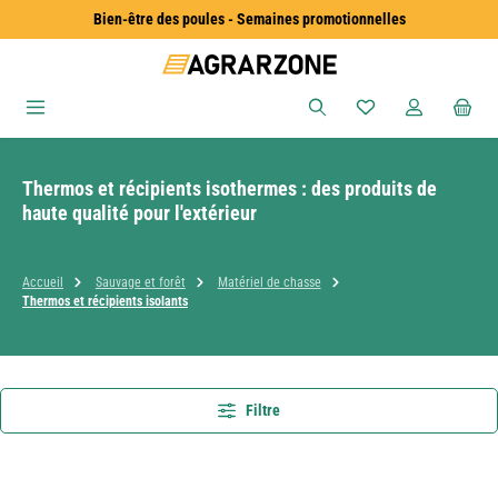
Bien-être des poules - Semaines promotionnelles
Passer au contenu principal
Vous avez 0 articles
Thermos et récipients isothermes : des produits de
haute qualité pour l'extérieur
Accueil
Sauvage et forêt
Matériel de chasse
Thermos et récipients isolants
Filtre