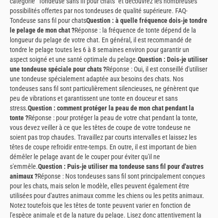
catégorie "Tondeuse sans fil pour chats" et découvrez les nombreuses
possibilités offertes par nos tondeuses de qualité supérieure. FAQ-
Tondeuse sans fil pour chats
Question : à quelle fréquence dois-je tondre
le pelage de mon chat ?
Réponse : la fréquence de tonte dépend de la
longueur du pelage de votre chat. En général, il est recommandé de
tondre le pelage toutes les 6 à 8 semaines environ pour garantir un
aspect soigné et une santé optimale du pelage.
Question : Dois-je utiliser
une tondeuse spéciale pour chats ?
Réponse : Oui, il est conseillé d'utiliser
une tondeuse spécialement adaptée aux besoins des chats. Nos
tondeuses sans fil sont particulièrement silencieuses, ne génèrent que
peu de vibrations et garantissent une tonte en douceur et sans
stress.
Question : comment protéger la peau de mon chat pendant la
tonte ?
Réponse : pour protéger la peau de votre chat pendant la tonte,
vous devez veiller à ce que les têtes de coupe de votre tondeuse ne
soient pas trop chaudes. Travaillez par courts intervalles et laissez les
têtes de coupe refroidir entre-temps. En outre, il est important de bien
démêler le pelage avant de le couper pour éviter qu'il ne
s'emmêle.
Question : Puis-je utiliser ma tondeuse sans fil pour d'autres
animaux ?
Réponse : Nos tondeuses sans fil sont principalement conçues
pour les chats, mais selon le modèle, elles peuvent également être
utilisées pour d'autres animaux comme les chiens ou les petits animaux.
Notez toutefois que les têtes de tonte peuvent varier en fonction de
l'espèce animale et de la nature du pelage. Lisez donc attentivement la