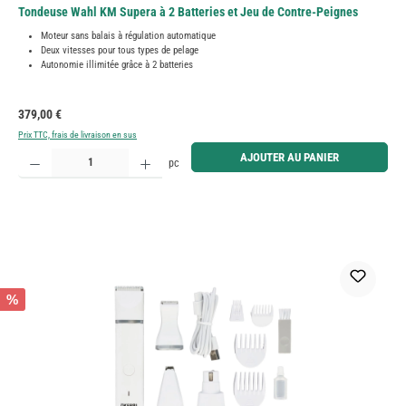
Tondeuse Wahl KM Supera à 2 Batteries et Jeu de Contre-Peignes
Moteur sans balais à régulation automatique
Deux vitesses pour tous types de pelage
Autonomie illimitée grâce à 2 batteries
Prix régulier :
379,00 €
Prix TTC, frais de livraison en sus
Quantité de produit : Entrez la quantité souhaitée ou utilisez les boutons pour augmenter ou diminue
AJOUTER AU PANIER
pc
%