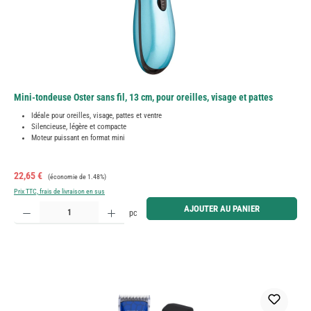
Mini-tondeuse Oster sans fil, 13 cm, pour oreilles, visage et pattes
Idéale pour oreilles, visage, pattes et ventre
Silencieuse, légère et compacte
Moteur puissant en format mini
Prix de vente :
Prix régulier :
22,65 €
(économie de 1.48%)
Prix TTC, frais de livraison en sus
Quantité de produit : Entrez la quantité souhaitée ou utilisez les boutons pour augmenter ou diminue
AJOUTER AU PANIER
pc