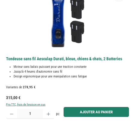
Tondeuse sans fil Aesculap Durati, bleue, chiens & chats, 2 Batteries
Moteur sans balais puissant pour une traction constante
Jusqu'à 4 heures d'autonomie sans fil
Design ergonomique pour une manipulation sans fatigue
Variantes de
278,95 €
Prix régulier :
315,00 €
Prix TTC, frais de livraison en sus
Quantité de produit : Entrez la quantité souhaitée ou utilisez les boutons pour augmenter ou diminue
AJOUTER AU PANIER
pc