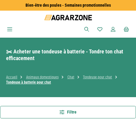
Bien-être des poules - Semaines promotionnelles
Passer au contenu principal
Vous avez 0 articles
✂️ Acheter une tondeuse à batterie - Tondre ton chat
efficacement
Accueil
Animaux domestiques
Chat
Tondeuse pour chat
Tondeuse à batterie pour chat
Filtre