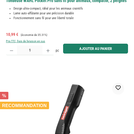
Tondeuse WAHL Pocket Pro sans fil pour animaux, compacte, 2 peignes
Design ultra-compact, idéal pour les animaux craintifs
Lame auto-affûtante pour une précision durable
Fonctionnement sans fil pour une liberté totale
Prix de vente :
Prix régulier :
10,99 €
(économie de 35.31%)
Prix TTC, frais de livraison en sus
Quantité de produit : Entrez la quantité souhaitée ou utilisez les boutons pour augmenter ou diminue
AJOUTER AU PANIER
pc
%
RECOMMANDATION