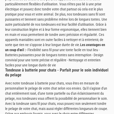
particulièrement flexibles d'utilisation. Vous n'êtes pas lié à une prise
électrique et pouvez donc tondre votre chat partout où cela est le plus
pratique pour vous et votre animal. De plus, nos tondeuses sans fil sont
puissantes et tiennent sans problème même lors de longues tontes. Une
autre particularité de nos tondeuses est leur facilité d'utilisation. Grâce à
leur construction légère et à leur forme ergonomique, elles tiennent bien
en main et vous permettent de tondre avec précision et régularité. Ces
appareils maniables sont en outre faciles à nettoyer et à entretenir, de
sorte que rien ne s'oppose à leur longue durée de vie.
Les avantages en
un coup d'œil :
- Flexibilité sans fil pour une tonte facile en tout lieu -
Batteries puissantes pour de longues tontes sans interruption - Design
convivial pour une tonte précise et régulière - Nettoyage et entretien
faciles pour une longue durée de vie
Tondeuse à batterie pour chats - Parfait pour le soin individuel
du pelage
Avec notre tondeuse à batterie pour chats, vous êtes en mesure de
personnaliser le pelage de votre chat selon vos envies. Qu'il s'agisse d'un
chat entièrement rasé, d'une tonte partielle ou d'un éclaircissement du
pelage, nos tondeuses vous offrent la possibilité de personnaliser le soin.
Avec la tondeuse sans fil pour chats, vous pouvez non seulement tondre
le pelage de votre chat, mais aussi régler différentes longueurs de coupe.
Grâce aux embouts fournis, vous avez le choix entre différentes