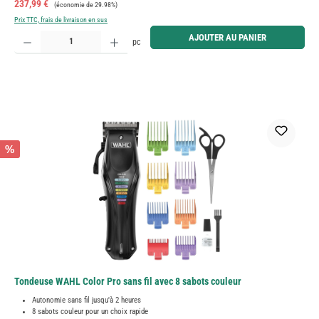
Prix de vente :
Prix régulier :
237,99 €
(économie de 29.98%)
Prix TTC, frais de livraison en sus
Quantité de produit : Entrez la quantité souhaitée ou utilisez les boutons pour augmenter ou diminue
AJOUTER AU PANIER
pc
%
Tondeuse WAHL Color Pro sans fil avec 8 sabots couleur
Autonomie sans fil jusqu'à 2 heures
8 sabots couleur pour un choix rapide