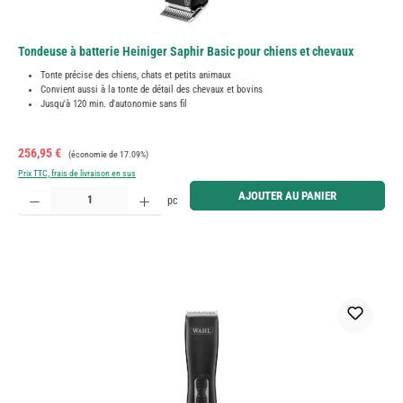
Tondeuse à batterie Heiniger Saphir Basic pour chiens et chevaux
Tonte précise des chiens, chats et petits animaux
Convient aussi à la tonte de détail des chevaux et bovins
Jusqu'à 120 min. d'autonomie sans fil
Prix de vente :
Prix régulier :
256,95 €
(économie de 17.09%)
Prix TTC, frais de livraison en sus
Quantité de produit : Entrez la quantité souhaitée ou utilisez les boutons pour augmenter ou diminue
AJOUTER AU PANIER
pc