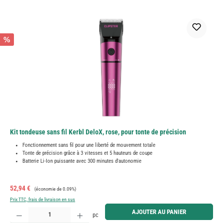
%
Kit tondeuse sans fil Kerbl DeloX, rose, pour tonte de précision
Fonctionnement sans fil pour une liberté de mouvement totale
Tonte de précision grâce à 3 vitesses et 5 hauteurs de coupe
Batterie Li-Ion puissante avec 300 minutes d'autonomie
Prix de vente :
Prix régulier :
52,94 €
(économie de 0.09%)
Prix TTC, frais de livraison en sus
Quantité de produit : Entrez la quantité souhaitée ou utilisez les boutons pour augmenter ou diminue
AJOUTER AU PANIER
pc