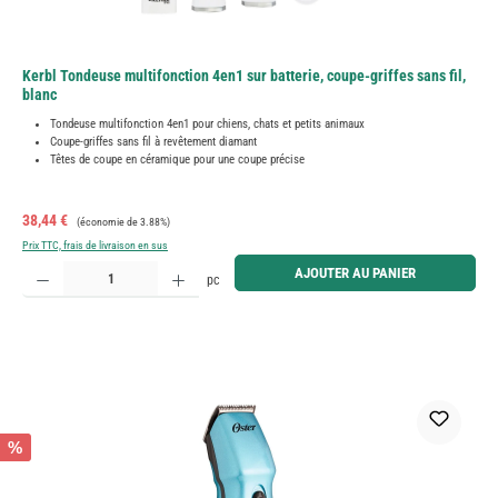
Kerbl Tondeuse multifonction 4en1 sur batterie, coupe-griffes sans fil,
blanc
Tondeuse multifonction 4en1 pour chiens, chats et petits animaux
Coupe-griffes sans fil à revêtement diamant
Têtes de coupe en céramique pour une coupe précise
Prix de vente :
Prix régulier :
38,44 €
(économie de 3.88%)
Prix TTC, frais de livraison en sus
Quantité de produit : Entrez la quantité souhaitée ou utilisez les boutons pour augmenter ou diminue
AJOUTER AU PANIER
pc
%