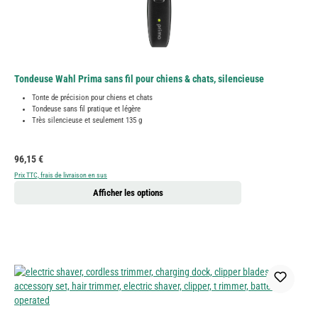
Tondeuse Wahl Prima sans fil pour chiens & chats, silencieuse
Tonte de précision pour chiens et chats
Tondeuse sans fil pratique et légère
Très silencieuse et seulement 135 g
Prix régulier :
96,15 €
Prix TTC, frais de livraison en sus
Afficher les options