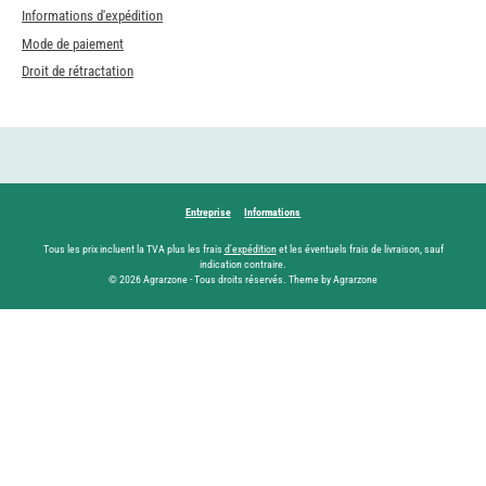
Informations d'expédition
Mode de paiement
Droit de rétractation
Entreprise
Informations
Tous les prix incluent la TVA plus les frais
d'expédition
et les éventuels frais de livraison, sauf
indication contraire.
© 2026 Agrarzone - Tous droits réservés. Theme by Agrarzone