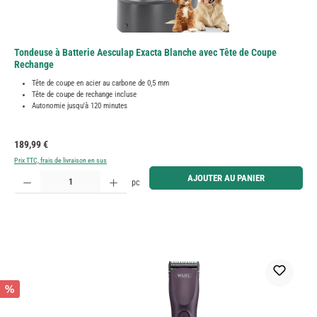
Tondeuse à Batterie Aesculap Exacta Blanche avec Tête de Coupe
Rechange
Tête de coupe en acier au carbone de 0,5 mm
Tête de coupe de rechange incluse
Autonomie jusqu'à 120 minutes
Prix régulier :
189,99 €
Prix TTC, frais de livraison en sus
Quantité de produit : Entrez la quantité souhaitée ou utilisez les boutons pour augmenter ou diminue
AJOUTER AU PANIER
pc
%