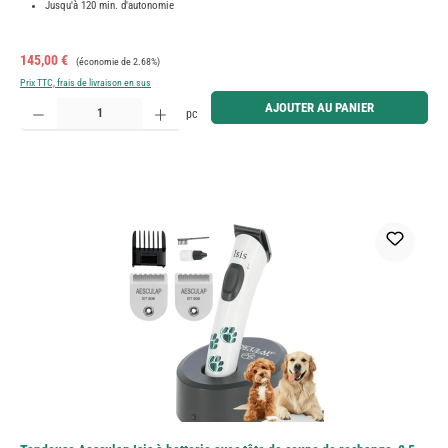
Jusqu'à 120 min. d'autonomie
Prix de vente :
Prix régulier :
145,00 €
(économie de 2.68%)
Prix TTC, frais de livraison en sus
Quantité de produit : Entrez la quantité souhaitée ou utilisez les boutons pour augmenter ou diminue
AJOUTER AU PANIER
pc