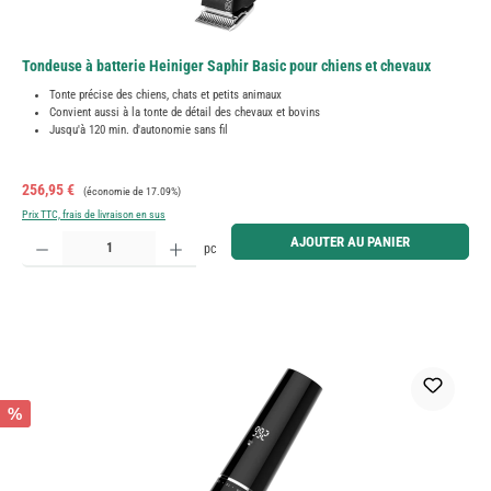
Tondeuse à batterie Heiniger Saphir Basic pour chiens et chevaux
Tonte précise des chiens, chats et petits animaux
Convient aussi à la tonte de détail des chevaux et bovins
Jusqu'à 120 min. d'autonomie sans fil
Prix de vente :
Prix régulier :
256,95 €
(économie de 17.09%)
Prix TTC, frais de livraison en sus
Quantité de produit : Entrez la quantité souhaitée ou utilisez les boutons pour augmenter ou diminue
AJOUTER AU PANIER
pc
%