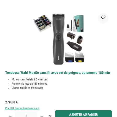
Tondeuse Wahl MaxGo sans fil avec set de peignes, autonomie 180 min
Moteur sans balais à 2 vitesses
Autonomie jusqu'à 180 minutes
Charge rapide en 60 minutes
Prix régulier :
279,00 €
Prix TTC, frais de livraison en sus
Quantité de produit : Entrez la quantité souhaitée ou utilisez les boutons pour augmenter ou diminue
AJOUTER AU PANIER
pc