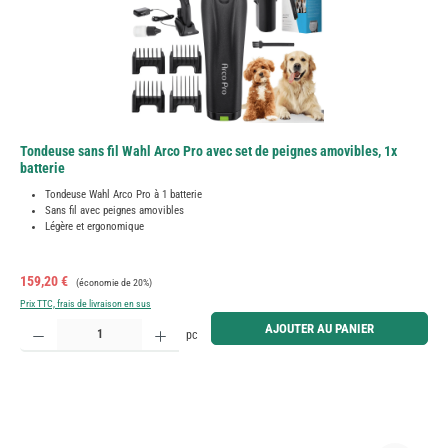
Tondeuse sans fil Wahl Arco Pro avec set de peignes amovibles, 1x
batterie
Tondeuse Wahl Arco Pro à 1 batterie
Sans fil avec peignes amovibles
Légère et ergonomique
Prix de vente :
Prix régulier :
159,20 €
(économie de 20%)
Prix TTC, frais de livraison en sus
Quantité de produit : Entrez la quantité souhaitée ou utilisez les boutons pour augmenter ou diminue
AJOUTER AU PANIER
pc