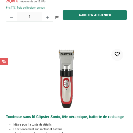
Prix de vente :
25,85 €
(économie de 13.8%)
Prix TTC, frais de livraison en sus
Quantité de produit : Entrez la quantité souhaitée ou utilisez les boutons pour augmenter ou diminue
AJOUTER AU PANIER
pc
%
Tondeuse sans fil Clipster Sonic, tête céramique, batterie de rechange
Idéale pour la tonte de détails
Fonctionnement sur secteur et batterie