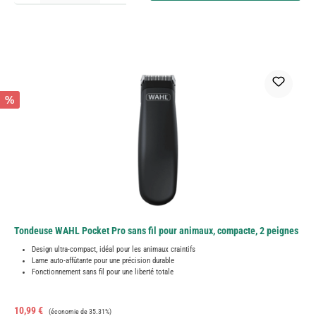
%
Tondeuse WAHL Pocket Pro sans fil pour animaux, compacte, 2 peignes
Design ultra-compact, idéal pour les animaux craintifs
Lame auto-affûtante pour une précision durable
Fonctionnement sans fil pour une liberté totale
Prix de vente :
Prix régulier :
10,99 €
(économie de 35.31%)