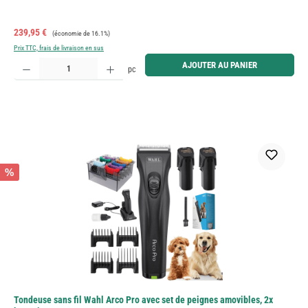
Prix de vente :
Prix régulier :
239,95 €
(économie de 16.1%)
Prix TTC, frais de livraison en sus
Quantité de produit : Entrez la quantité souhaitée ou utilisez les boutons pour augmenter ou diminue
AJOUTER AU PANIER
pc
%
Tondeuse sans fil Wahl Arco Pro avec set de peignes amovibles, 2x