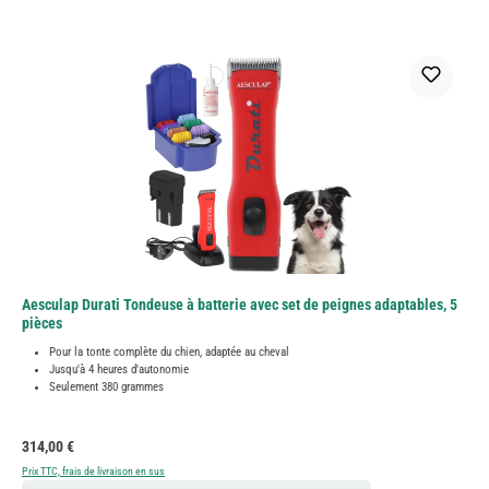
Aesculap Durati Tondeuse à batterie avec set de peignes adaptables, 5
pièces
Pour la tonte complète du chien, adaptée au cheval
Jusqu'à 4 heures d'autonomie
Seulement 380 grammes
Prix régulier :
314,00 €
Prix TTC, frais de livraison en sus