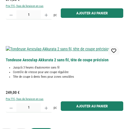
Prix TTC, frais de livraison en sus
Quantité de produit : Entrez la quantité souhaitée ou utilisez les boutons pour augmenter ou diminue
AJOUTER AU PANIER
pc
Tondeuse Aesculap Akkurata 2 sans fil, tête de coupe précision
Jusqu'à 3 heures d'autonomie sans fil
Contrôle de vitesse pour une coupe régulière
Tête de coupe à dents fines pour zones sensibles
Prix régulier :
249,00 €
Prix TTC, frais de livraison en sus
Quantité de produit : Entrez la quantité souhaitée ou utilisez les boutons pour augmenter ou diminue
AJOUTER AU PANIER
pc