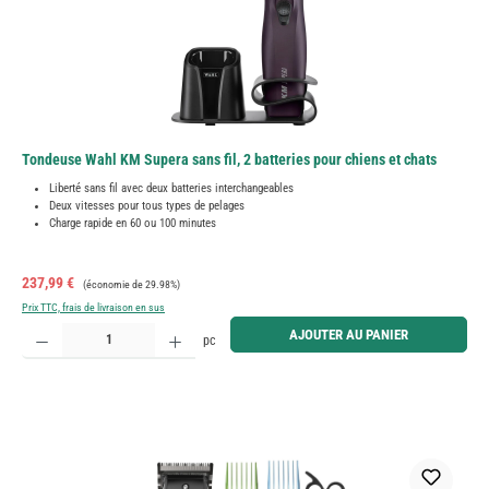
Tondeuse Wahl KM Supera sans fil, 2 batteries pour chiens et chats
Liberté sans fil avec deux batteries interchangeables
Deux vitesses pour tous types de pelages
Charge rapide en 60 ou 100 minutes
Prix de vente :
Prix régulier :
237,99 €
(économie de 29.98%)
Prix TTC, frais de livraison en sus
Quantité de produit : Entrez la quantité souhaitée ou utilisez les boutons pour augmenter ou diminue
AJOUTER AU PANIER
pc