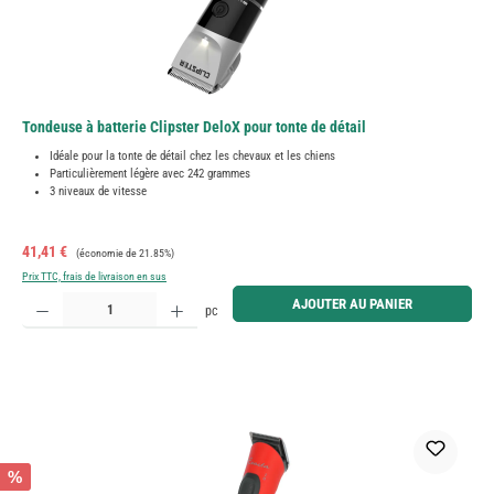
Tondeuse à batterie Clipster DeloX pour tonte de détail
Idéale pour la tonte de détail chez les chevaux et les chiens
Particulièrement légère avec 242 grammes
3 niveaux de vitesse
Prix de vente :
Prix régulier :
41,41 €
(économie de 21.85%)
Prix TTC, frais de livraison en sus
Quantité de produit : Entrez la quantité souhaitée ou utilisez les boutons pour augmenter ou diminue
AJOUTER AU PANIER
pc
%