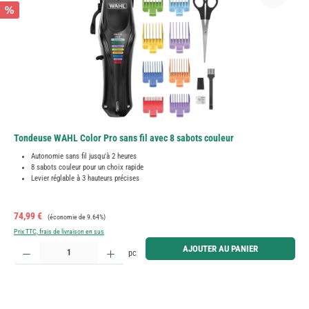
%
Tondeuse WAHL Color Pro sans fil avec 8 sabots couleur
Autonomie sans fil jusqu'à 2 heures
8 sabots couleur pour un choix rapide
Levier réglable à 3 hauteurs précises
Prix de vente :
Prix régulier :
74,99 €
(économie de 9.64%)
Prix TTC, frais de livraison en sus
Quantité de produit : Entrez la quantité souhaitée ou utilisez les boutons pour augmenter ou diminue
AJOUTER AU PANIER
pc