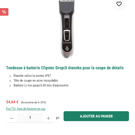
%
Tondeuse à batterie Clipster DropiX étanche pour la coupe de détails
Étanche selon la norme IPX7
Tête de coupe en acier inoxydable
Batterie Li-Ion jusqu'à 60 min d'autonomie
Prix de vente :
Prix régulier :
34,64 €
(économie de 6.35%)
Prix TTC, frais de livraison en sus
Quantité de produit : Entrez la quantité souhaitée ou utilisez les boutons pour augmenter ou diminue
AJOUTER AU PANIER
pc