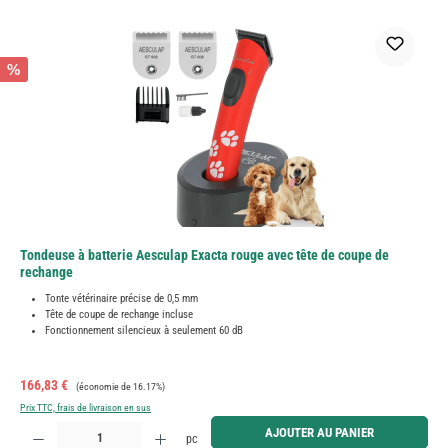
%
Tondeuse à batterie Aesculap Exacta rouge avec tête de coupe de
rechange
Tonte vétérinaire précise de 0,5 mm
Tête de coupe de rechange incluse
Fonctionnement silencieux à seulement 60 dB
Prix de vente :
Prix régulier :
166,83 €
(économie de 16.17%)
Prix TTC, frais de livraison en sus
Quantité de produit : Entrez la quantité souhaitée ou utilisez les boutons pour augmenter ou diminue
AJOUTER AU PANIER
pc