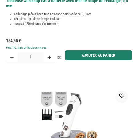
Tondeuse Aesculap Isis à batterie avec tête de coupe de rechange, 0,5
mm
Toilettage précis avec tête de coupe acier carbone 0,5 mm
Tête de coupe de rechange incluse
Jusqu'à 120 minutes d'autonomie
Prix régulier :
154,55 €
Prix TTC, frais de livraison en sus
Quantité de produit : Entrez la quantité souhaitée ou utilisez les boutons pour augmenter ou diminue
AJOUTER AU PANIER
pc