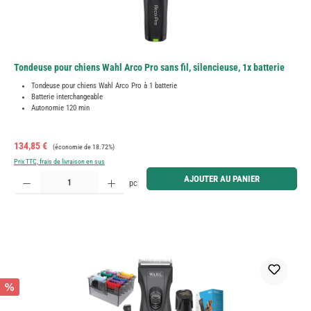
Tondeuse pour chiens Wahl Arco Pro sans fil, silencieuse, 1x batterie
Tondeuse pour chiens Wahl Arco Pro à 1 batterie
Batterie interchangeable
Autonomie 120 min
Prix de vente :
Prix régulier :
134,85 €
(économie de 18.72%)
Prix TTC, frais de livraison en sus
Quantité de produit : Entrez la quantité souhaitée ou utilisez les boutons pour augmenter ou diminue
AJOUTER AU PANIER
pc
%