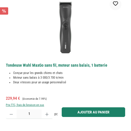
%
Tondeuse Wahl MaxGo sans fil, moteur sans balais, 1 batterie
Conçue pour les grands chiens et chats
Moteur sans balais à 3 000/3 700 tr/min
Deux vitesses pour un usage personnalisé
Prix de vente :
Prix régulier :
229,94 €
(économie de 7.99%)
Prix TTC, frais de livraison en sus
Quantité de produit : Entrez la quantité souhaitée ou utilisez les boutons pour augmenter ou diminue
AJOUTER AU PANIER
pc