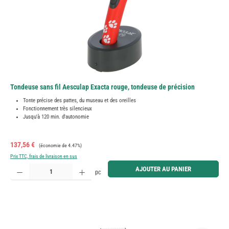
Tondeuse sans fil Aesculap Exacta rouge, tondeuse de précision
Tonte précise des pattes, du museau et des oreilles
Fonctionnement très silencieux
Jusqu'à 120 min. d'autonomie
Prix de vente :
Prix régulier :
137,56 €
(économie de 4.47%)
Prix TTC, frais de livraison en sus
Quantité de produit : Entrez la quantité souhaitée ou utilisez les boutons pour augmenter ou diminue
AJOUTER AU PANIER
pc