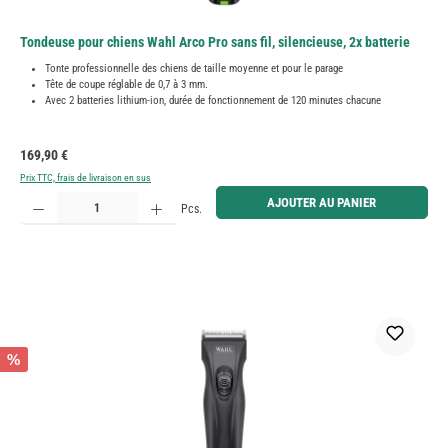
Tondeuse pour chiens Wahl Arco Pro sans fil, silencieuse, 2x batterie
Tonte professionnelle des chiens de taille moyenne et pour le parage
Tête de coupe réglable de 0,7 à 3 mm.
Avec 2 batteries lithium-ion, durée de fonctionnement de 120 minutes chacune
Prix régulier :
169,90 €
Prix TTC, frais de livraison en sus
Quantité de produit : Entrez la quantité souhaitée ou utilisez les boutons pour augmenter ou diminue
AJOUTER AU PANIER
Pcs.
%