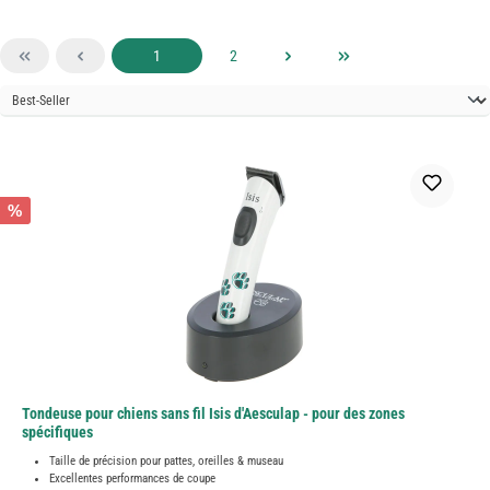
Page
Page
1
2
%
Tondeuse pour chiens sans fil Isis d'Aesculap - pour des zones
spécifiques
Taille de précision pour pattes, oreilles & museau
Excellentes performances de coupe