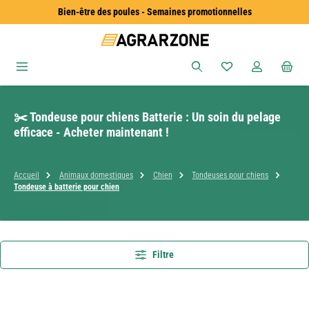
Bien-être des poules - Semaines promotionnelles
Passer au contenu principal
Vous avez 0 articles
✂️ Tondeuse pour chiens Batterie : Un soin du pelage
efficace - Acheter maintenant !
Accueil
Animaux domestiques
Chien
Tondeuses pour chiens
Tondeuse à batterie pour chien
Filtre