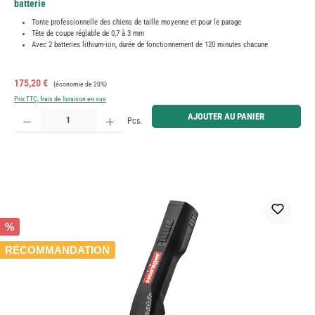
batterie
Tonte professionnelle des chiens de taille moyenne et pour le parage
Tête de coupe réglable de 0,7 à 3 mm
Avec 2 batteries lithium-ion, durée de fonctionnement de 120 minutes chacune
Prix de vente :
Prix régulier :
175,20 €
(économie de 20%)
Prix TTC, frais de livraison en sus
Quantité de produit : Entrez la quantité souhaitée ou utilisez les boutons pour augmenter ou diminue
AJOUTER AU PANIER
Pcs.
%
RECOMMANDATION