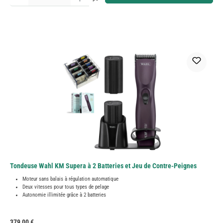
Tondeuse Wahl KM Supera à 2 Batteries et Jeu de Contre-Peignes
Moteur sans balais à régulation automatique
Deux vitesses pour tous types de pelage
Autonomie illimitée grâce à 2 batteries
Prix régulier :
379,00 €