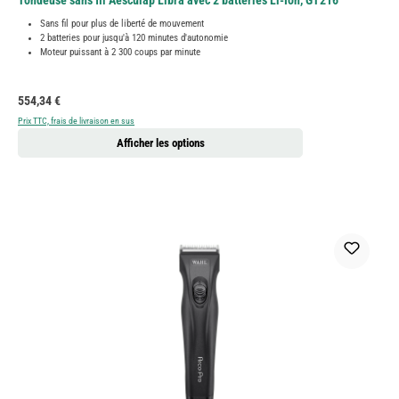
Tondeuse sans fil Aesculap Libra avec 2 batteries Li-Ion, GT216
Sans fil pour plus de liberté de mouvement
2 batteries pour jusqu'à 120 minutes d'autonomie
Moteur puissant à 2 300 coups par minute
Prix régulier :
554,34 €
Prix TTC, frais de livraison en sus
Afficher les options