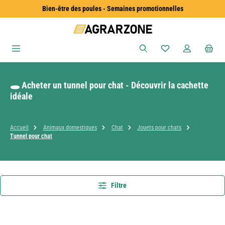
Bien-être des poules - Semaines promotionnelles
Passer au contenu principal
Vous avez 0 articles
🕳️ Acheter un tunnel pour chat - Découvrir la cachette
idéale
Accueil
Animaux domestiques
Chat
Jouets pour chats
Tunnel pour chat
Filtre