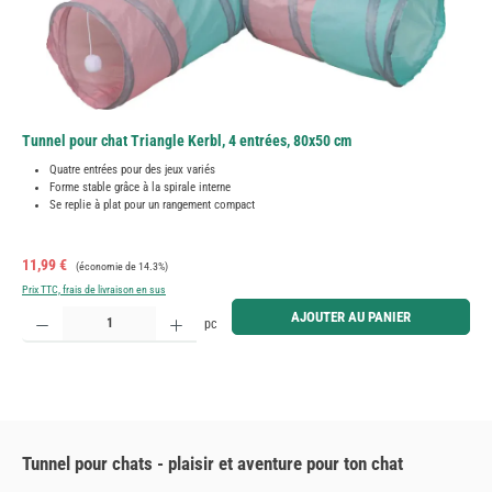
Tunnel pour chat Triangle Kerbl, 4 entrées, 80x50 cm
Quatre entrées pour des jeux variés
Forme stable grâce à la spirale interne
Se replie à plat pour un rangement compact
Prix de vente :
Prix régulier :
11,99 €
(économie de 14.3%)
Prix TTC, frais de livraison en sus
Quantité de produit : Entrez la quantité souhaitée ou utilisez les boutons pour augmenter ou diminue
AJOUTER AU PANIER
pc
Tunnel pour chats - plaisir et aventure pour ton chat