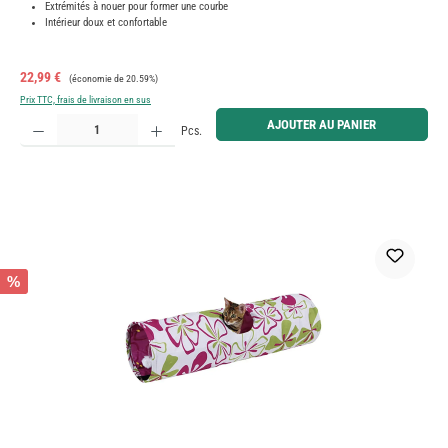
Extrémités à nouer pour former une courbe
Intérieur doux et confortable
Prix de vente :
Prix régulier :
22,99 €
(économie de 20.59%)
Prix TTC, frais de livraison en sus
Quantité de produit : Entrez la quantité souhaitée ou utilisez les boutons pour augmenter ou diminue
AJOUTER AU PANIER
Pcs.
%