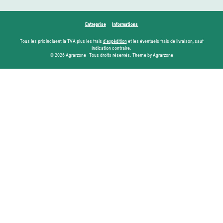
Entreprise
Informations
Tous les prix incluent la TVA plus les frais
d'expédition
et les éventuels frais de livraison, sauf
indication contraire.
© 2026 Agrarzone - Tous droits réservés. Theme by Agrarzone