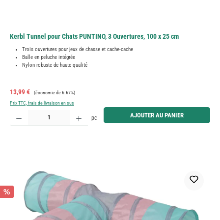
Kerbl Tunnel pour Chats PUNTINO, 3 Ouvertures, 100 x 25 cm
Trois ouvertures pour jeux de chasse et cache-cache
Balle en peluche intégrée
Nylon robuste de haute qualité
Prix de vente :
Prix régulier :
13,99 €
(économie de 6.67%)
Prix TTC, frais de livraison en sus
Quantité de produit : Entrez la quantité souhaitée ou utilisez les boutons pour augmenter ou diminue
AJOUTER AU PANIER
pc
%