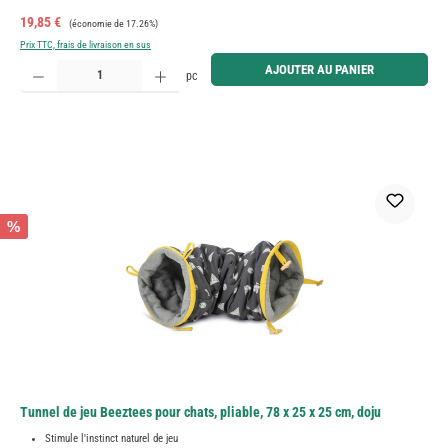
Prix de vente :
Prix régulier :
19,85 €
(économie de 17.26%)
Prix TTC, frais de livraison en sus
Quantité de produit : Entrez la quantité souhaitée ou utilisez les boutons pour augmenter ou diminue
AJOUTER AU PANIER
pc
%
Tunnel de jeu Beeztees pour chats, pliable, 78 x 25 x 25 cm, doju
Stimule l'instinct naturel de jeu