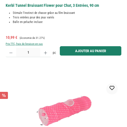
Kerbl Tunnel Bruissant Flower pour Chat, 3 Entrées, 90 cm
Stimule l'instinct de chasse grâce au film bruissant
Trois entrées pour des jeux variés
Balle en peluche incluse
Prix de vente :
Prix régulier :
10,99 €
(économie de 31.27%)
Prix TTC, frais de livraison en sus
Quantité de produit : Entrez la quantité souhaitée ou utilisez les boutons pour augmenter ou diminue
AJOUTER AU PANIER
pc
%