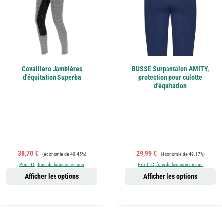
Covalliero Jambières
BUSSE Surpantalon AMITY,
d'équitation Superba
protection pour culotte
d'équitation
Prix de vente :
Prix régulier :
Prix de vente :
Prix régulier :
38,70 €
29,99 €
(économie de 40.45%)
(économie de 49.17%)
Prix TTC, frais de livraison en sus
Prix TTC, frais de livraison en sus
Afficher les options
Afficher les options