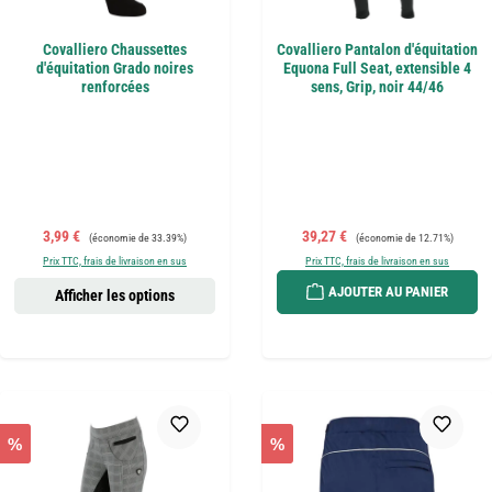
Covalliero Chaussettes
Covalliero Pantalon d'équitation
d'équitation Grado noires
Equona Full Seat, extensible 4
renforcées
sens, Grip, noir 44/46
Prix de vente :
Prix régulier :
Prix de vente :
Prix régulier :
3,99 €
39,27 €
(économie de 33.39%)
(économie de 12.71%)
Prix TTC, frais de livraison en sus
Prix TTC, frais de livraison en sus
AJOUTER AU PANIER
Afficher les options
%
%