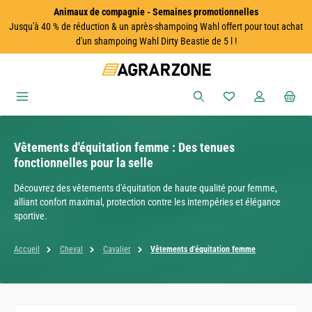
Animaux de compagnie - Semaines promotionnelles
Passer au contenu principal
Jusqu'à 40 % de réduction & un après-shampoing Wahl offert pour tout achat
d'un shampoing Wahl Dirty Beastie de 5 l !
Vous avez 0 articles
Vêtements d'équitation femme : Des tenues
fonctionnelles pour la selle
Découvrez des vêtements d'équitation de haute qualité pour femme,
alliant confort maximal, protection contre les intempéries et élégance
sportive.
Accueil
Cheval
Cavalier
Vêtements d'équitation femme