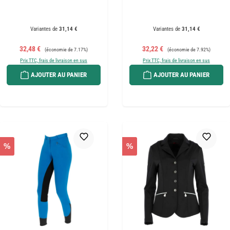
Variantes de
31,14 €
Variantes de
31,14 €
Prix de vente :
Prix régulier :
Prix de vente :
Prix régulier :
32,48 €
32,22 €
(économie de 7.17%)
(économie de 7.92%)
Prix TTC, frais de livraison en sus
Prix TTC, frais de livraison en sus
AJOUTER AU PANIER
AJOUTER AU PANIER
%
%