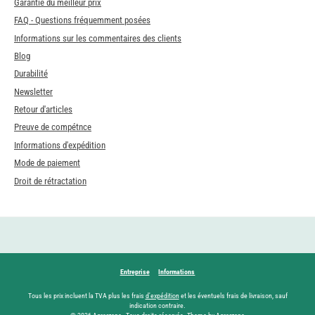
Garantie du meilleur prix
FAQ - Questions fréquemment posées
Informations sur les commentaires des clients
Blog
Durabilité
Newsletter
Retour d'articles
Preuve de compétnce
Informations d'expédition
Mode de paiement
Droit de rétractation
Entreprise
Informations
Tous les prix incluent la TVA plus les frais
d'expédition
et les éventuels frais de livraison, sauf
indication contraire.