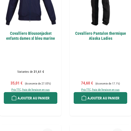
Covalliero Blousonjacket
Covalliero Pantalon thermique
enfants dames xl bleu marine
Alaska Ladies
Variantes de
31,61 €
Prix de vente :
Prix régulier :
Prix de vente :
Prix régulier :
35,01 €
74,60 €
(économie de 27.05%)
(économie de 17.1%)
Prix TTC, frais de livraison en sus
Prix TTC, frais de livraison en sus
AJOUTER AU PANIER
AJOUTER AU PANIER