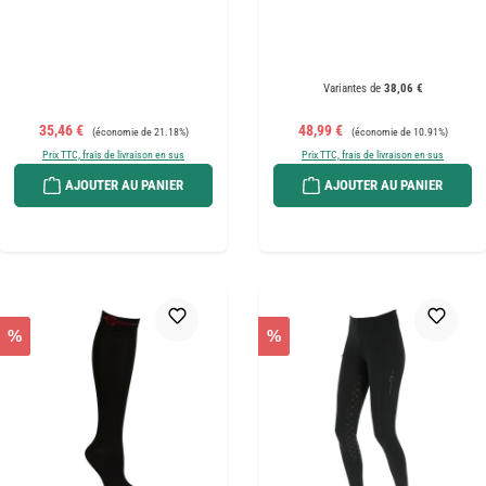
Variantes de
38,06 €
Prix de vente :
Prix régulier :
Prix de vente :
Prix régulier :
35,46 €
48,99 €
(économie de 21.18%)
(économie de 10.91%)
Prix TTC, frais de livraison en sus
Prix TTC, frais de livraison en sus
AJOUTER AU PANIER
AJOUTER AU PANIER
%
%