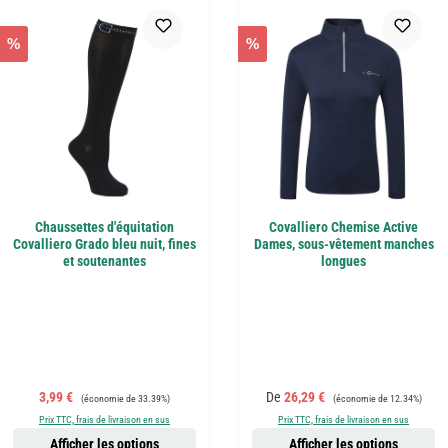
%
%
Chaussettes d'équitation
Covalliero Chemise Active
Covalliero Grado bleu nuit, fines
Dames, sous-vêtement manches
et soutenantes
longues
Prix de vente :
Prix régulier :
Prix de vente :
Prix régulier :
3,99 €
De
26,29 €
(économie de 33.39%)
(économie de 12.34%)
Prix TTC, frais de livraison en sus
Prix TTC, frais de livraison en sus
Afficher les options
Afficher les options