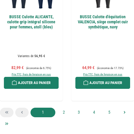
BUSSE Culotte ALICANTE,
BUSSE Culotte d'équitation
culotte grip intégral silicone
VALENCIA, siège complet cuir
pour femmes, atoll (bleu)
synthétique, navy
Variantes de
56,95 €
Prix de vente :
Prix régulier :
Prix de vente :
Prix régulier :
82,99 €
64,99 €
(économie de 6.75%)
(économie de 17.73%)
Prix TTC, frais de livraison en sus
Prix TTC, frais de livraison en sus
AJOUTER AU PANIER
AJOUTER AU PANIER
Page
Page
Page
Page
Page
1
2
3
4
5