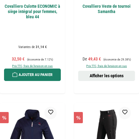
Covalliero Culotte ECONOMIC à
Covalliero Veste de tournoi
siège intégral pour femmes,
Samantha
bleu 44
Variantes de
31,14 €
Prix de vente :
Prix régulier :
Prix de vente :
Prix régulier :
32,50 €
De
49,43 €
(économie de 7.12%)
(économie de 29.38%)
Prix TTC, frais de livraison en sus
Prix TTC, frais de livraison en sus
AJOUTER AU PANIER
Afficher les options
%
%