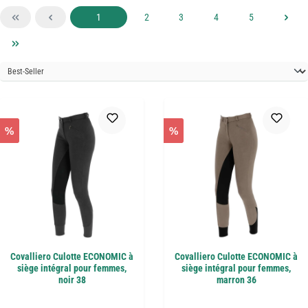
Page
Page
Page
Page
Page
1
2
3
4
5
%
%
Covalliero Culotte ECONOMIC à
Covalliero Culotte ECONOMIC à
siège intégral pour femmes,
siège intégral pour femmes,
noir 38
marron 36