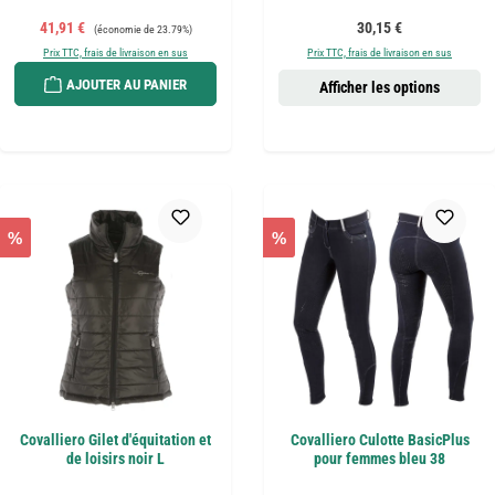
Prix de vente :
Prix régulier :
Prix régulier :
41,91 €
30,15 €
(économie de 23.79%)
Prix TTC, frais de livraison en sus
Prix TTC, frais de livraison en sus
AJOUTER AU PANIER
Afficher les options
%
%
Covalliero Gilet d'équitation et
Covalliero Culotte BasicPlus
de loisirs noir L
pour femmes bleu 38