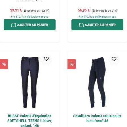
Prix de vente :
Prix régulier :
Prix de vente :
Prix régulier :
39,31 €
56,95 €
(économie de 12.63%)
(économie de 36.01%)
Prix TTC, frais de livraison en sus
Prix TTC, frais de livraison en sus
AJOUTER AU PANIER
AJOUTER AU PANIER
%
%
BUSSE Culotte d'équitation
Covalliero Culotte taille haute
SOFTSHELL-TEENS II hiver,
bleu foncé 46
enfant, 146