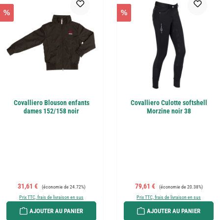
%
%
Covalliero Blouson enfants
Covalliero Culotte softshell
dames 152/158 noir
Morzine noir 38
Prix de vente :
Prix régulier :
Prix de vente :
Prix régulier :
31,61 €
79,61 €
(économie de 24.72%)
(économie de 20.38%)
Prix TTC, frais de livraison en sus
Prix TTC, frais de livraison en sus
AJOUTER AU PANIER
AJOUTER AU PANIER