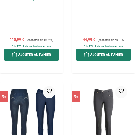
Prix de vente :
Prix régulier :
Prix de vente :
Prix régulier :
110,99 €
44,99 €
(économie de 10.49%)
(économie de 50.01%)
Prix TTC, frais de livraison en sus
Prix TTC, frais de livraison en sus
AJOUTER AU PANIER
AJOUTER AU PANIER
%
%