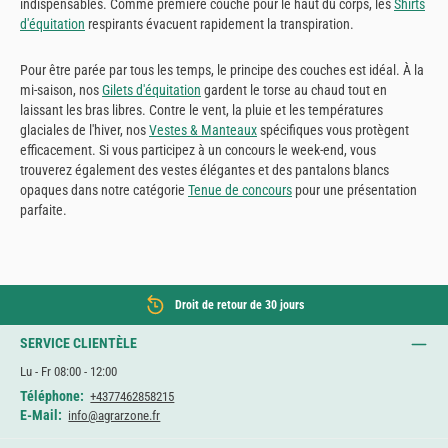
indispensables. Comme première couche pour le haut du corps, les
Shirts
d'équitation
respirants évacuent rapidement la transpiration.
Pour être parée par tous les temps, le principe des couches est idéal. À la
mi-saison, nos
Gilets d'équitation
gardent le torse au chaud tout en
laissant les bras libres. Contre le vent, la pluie et les températures
glaciales de l'hiver, nos
Vestes & Manteaux
spécifiques vous protègent
efficacement. Si vous participez à un concours le week-end, vous
trouverez également des vestes élégantes et des pantalons blancs
opaques dans notre catégorie
Tenue de concours
pour une présentation
parfaite.
Droit de retour de 30 jours
SERVICE CLIENTÈLE
Lu - Fr 08:00 - 12:00
Téléphone:
+4377462858215
E-Mail:
info@agrarzone.fr