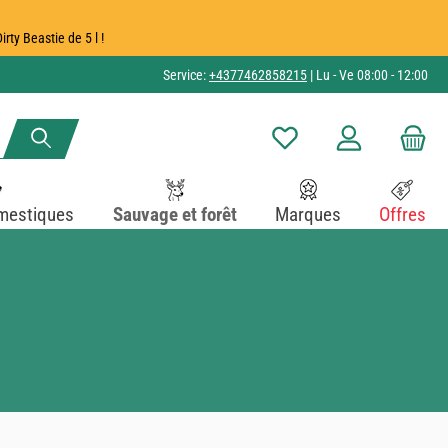
ty Beastie de 5 l !
Service:
+4377462858215
| Lu - Ve 08:00 - 12:00
Vous avez 0 articles dans v
mestiques
Sauvage et forêt
Marques
Offres