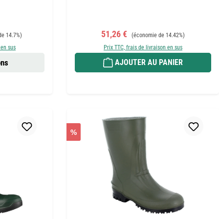
 :
Prix de vente :
Prix régulier :
51,26 €
de 14.7%)
(économie de 14.42%)
 en sus
Prix TTC, frais de livraison en sus
ons
AJOUTER AU PANIER
%