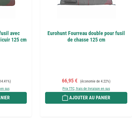
usil avec
Eurohunt Fourreau double pour fusil
licuir 125 cm
de chasse 125 cm
Prix de vente :
Prix régulier :
66,95 €
14.41%)
(économie de 4.22%)
 en sus
Prix TTC, frais de livraison en sus
NIER
AJOUTER AU PANIER