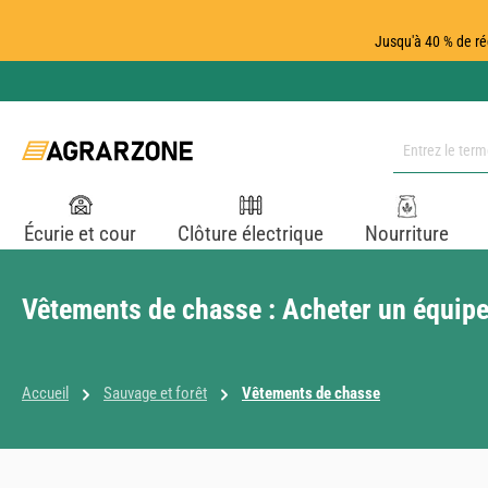
ser au contenu principal
Passer à la recherche
Passer à la navigation principale
Jusqu'à 40 % de ré
Écurie et cour
Clôture électrique
Nourriture
Vêtements de chasse : Acheter un équipe
Accueil
Sauvage et forêt
Vêtements de chasse