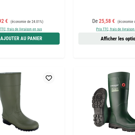
 de vente :
Prix régulier :
Prix de vente :
Prix régulier
92 €
De
25,58 €
(économie de 24.01%)
(économie 
 TTC, frais de livraison en sus
Prix TTC, frais de livraison
AJOUTER AU PANIER
Afficher les opti