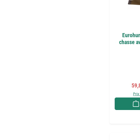
Eurohun
chasse av
Prix
59,
Prix