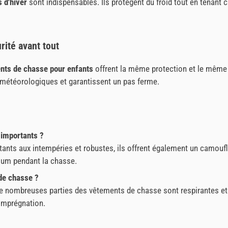
 d'hiver
sont indispensables. Ils protègent du froid tout en tenant ch
rité avant tout
nts de chasse pour enfants
offrent la même protection et le même
 météorologiques et garantissent un pas ferme.
 importants ?
nts aux intempéries et robustes, ils offrent également un camouflag
mum pendant la chasse.
de chasse ?
t. De nombreuses parties des vêtements de chasse sont respirantes e
'imprégnation.