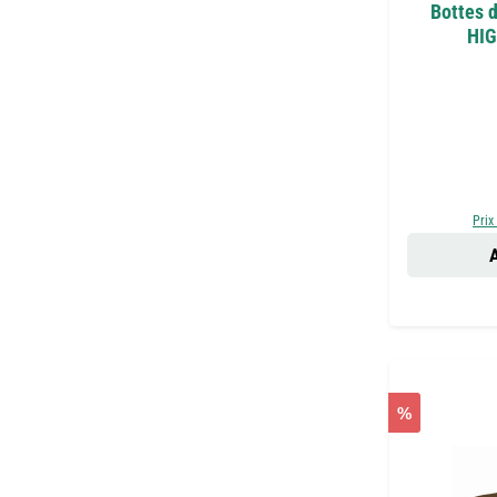
Bottes d
HIG
Prix
A
%