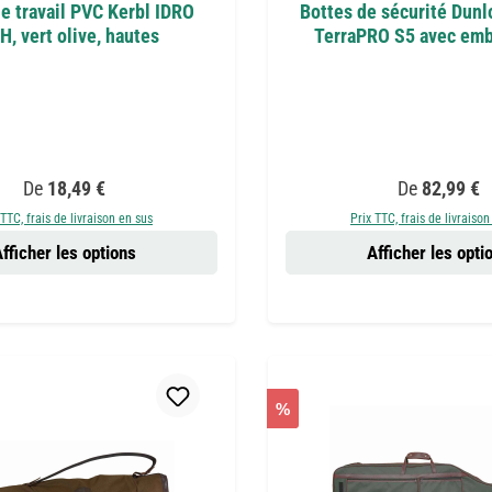
e travail PVC Kerbl IDRO
Bottes de sécurité Dunl
H, vert olive, hautes
TerraPRO S5 avec emb
Prix régulier :
Prix régulier 
De
18,49 €
De
82,99 €
 TTC, frais de livraison en sus
Prix TTC, frais de livraison
fficher les options
Afficher les opti
%