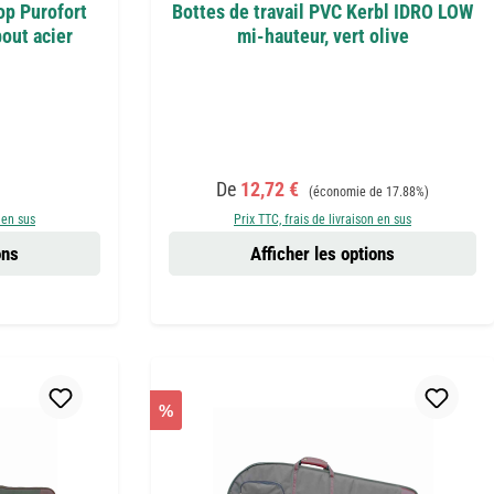
op Purofort
Bottes de travail PVC Kerbl IDRO LOW
out acier
mi-hauteur, vert olive
:
Prix de vente :
Prix régulier :
De
12,72 €
(économie de 17.88%)
 en sus
Prix TTC, frais de livraison en sus
ons
Afficher les options
%