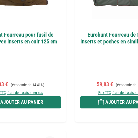
t Fourreau pour fusil de
Eurohunt Fourreau de f
ec inserts en cuir 125 cm
inserts et poches en simi
 de vente :
Prix régulier :
Prix de vente :
Prix régulier :
83 €
59,83 €
(économie de 14.41%)
(économie de 
 TTC, frais de livraison en sus
Prix TTC, frais de livraison
AJOUTER AU PANIER
AJOUTER AU PA