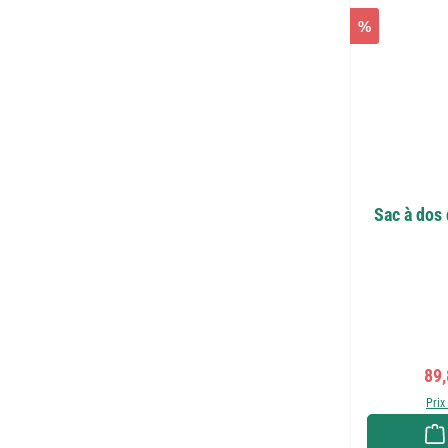
%
Sac à dos
Pri
89
Prix