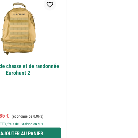
 de chasse et de randonnée
Eurohunt 2
x de vente :
Prix régulier :
,85 €
(économie de 0.06%)
 TTC, frais de livraison en sus
AJOUTER AU PANIER