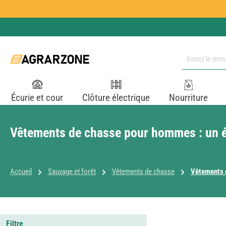
ser au contenu principal
Passer à la recherche
Passer à la navigation principale
Écurie et cour
Clôture électrique
Nourriture
Vêtements de chasse pour hommes : un é
Accueil
Sauvage et forêt
Vêtements de chasse
Vêtements 
Filtre