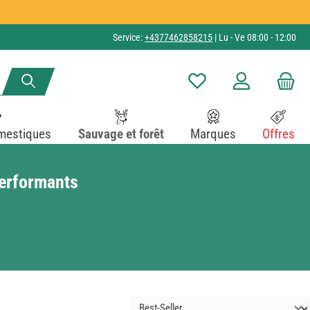
Service:
+4377462858215
| Lu - Ve 08:00 - 12:00
Vous avez 0 articles dans v
mestiques
Sauvage et forêt
Marques
Offres
performants