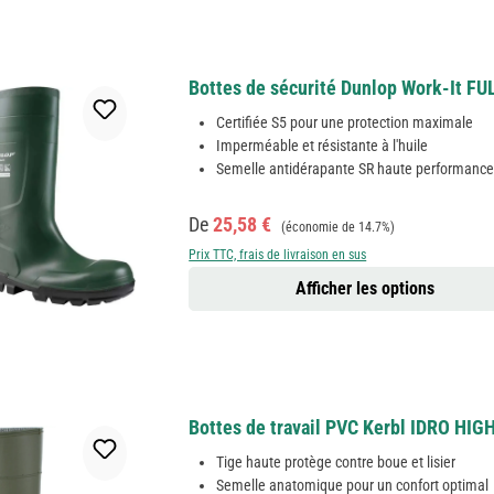
Bottes de sécurité Dunlop Work-It FU
Certifiée S5 pour une protection maximale
Imperméable et résistante à l'huile
Semelle antidérapante SR haute performanc
Prix de vente :
Prix régulier :
De
25,58 €
(économie de 14.7%)
Prix TTC, frais de livraison en sus
Afficher les options
Bottes de travail PVC Kerbl IDRO HIGH,
Tige haute protège contre boue et lisier
Semelle anatomique pour un confort optimal