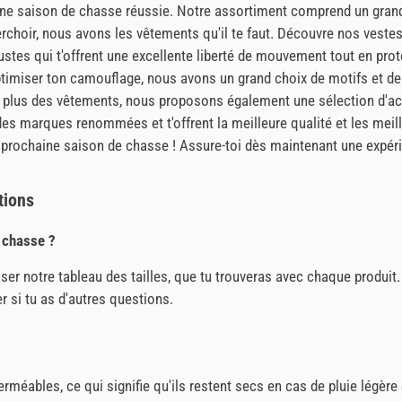
r une saison de chasse réussie. Notre assortiment comprend un gr
n perchoir, nous avons les vêtements qu'il te faut. Découvre nos vest
s qui t'offrent une excellente liberté de mouvement tout en proté
timiser ton camouflage, nous avons un grand choix de motifs et de
n plus des vêtements, nous proposons également une sélection d'ac
 des marques renommées et t'offrent la meilleure qualité et les mei
 prochaine saison de chasse ! Assure-toi dès maintenant une expérie
tions
e chasse ?
liser notre tableau des tailles, que tu trouveras avec chaque produi
r si tu as d'autres questions.
méables, ce qui signifie qu'ils restent secs en cas de pluie légèr