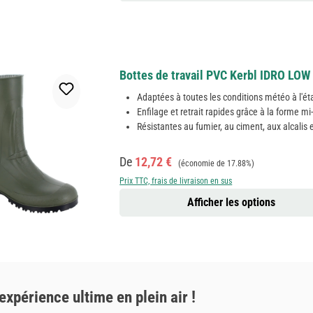
Bottes de travail PVC Kerbl IDRO LOW 
Adaptées à toutes les conditions météo à l'ét
Enfilage et retrait rapides grâce à la forme m
Résistantes au fumier, au ciment, aux alcalis 
Prix de vente :
Prix régulier :
De
12,72 €
(économie de 17.88%)
Prix TTC, frais de livraison en sus
Afficher les options
périence ultime en plein air !