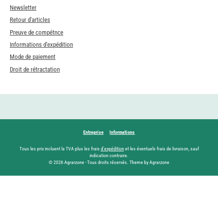
Newsletter
Retour d'articles
Preuve de compétnce
Informations d'expédition
Mode de paiement
Droit de rétractation
Entreprise
Informations
Tous les prix incluent la TVA plus les frais
d'expédition
et les éventuels frais de livraison, sauf
indication contraire.
© 2026 Agrarzone - Tous droits réservés. Theme by Agrarzone