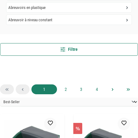
Abreuvoirs en plastique
Abreuvoir à niveau constant
Filtre
Page
Page
Page
Page
1
2
3
4
%