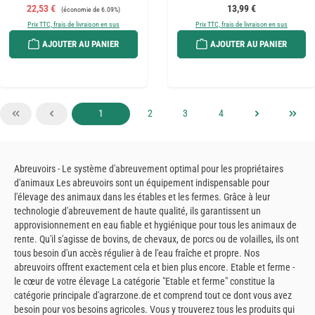
Prix de vente :
Prix régulier :
Prix régulier :
22,53 €
13,99 €
(économie de 6.09%)
Prix TTC, frais de livraison en sus
Prix TTC, frais de livraison en sus
AJOUTER AU PANIER
AJOUTER AU PANIER
Page
Page
Page
Page
1
2
3
4
Abreuvoirs - Le système d'abreuvement optimal pour les propriétaires
d'animaux Les abreuvoirs sont un équipement indispensable pour
l'élevage des animaux dans les étables et les fermes. Grâce à leur
technologie d'abreuvement de haute qualité, ils garantissent un
approvisionnement en eau fiable et hygiénique pour tous les animaux de
rente. Qu'il s'agisse de bovins, de chevaux, de porcs ou de volailles, ils ont
tous besoin d'un accès régulier à de l'eau fraîche et propre. Nos
abreuvoirs offrent exactement cela et bien plus encore. Etable et ferme -
le cœur de votre élevage La catégorie "Etable et ferme" constitue la
catégorie principale d'agrarzone.de et comprend tout ce dont vous avez
besoin pour vos besoins agricoles. Vous y trouverez tous les produits qui