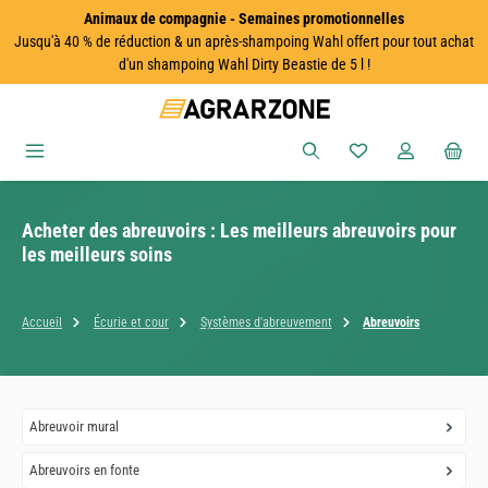
Animaux de compagnie - Semaines promotionnelles
Passer au contenu principal
Jusqu'à 40 % de réduction & un après-shampoing Wahl offert pour tout achat
d'un shampoing Wahl Dirty Beastie de 5 l !
Vous avez 0 articles
Acheter des abreuvoirs : Les meilleurs abreuvoirs pour
les meilleurs soins
Accueil
Écurie et cour
Systèmes d'abreuvement
Abreuvoirs
Abreuvoir mural
Abreuvoirs en fonte