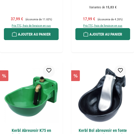
Variantes de
15,03 €
Prix de vente :
Prix régulier :
Prix de vente :
Prix régulier :
37,99 €
17,99 €
(économie de 11.63%)
(économie de 4.26%)
Prix TTC, frais de livraison en sus
Prix TTC, frais de livraison en sus
AJOUTER AU PANIER
AJOUTER AU PANIER
%
%
Kerbl Abreuvoir K75 en
Kerbl Bol abreuvoir en fonte