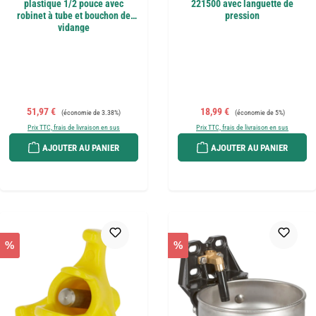
plastique 1/2 pouce avec
221500 avec languette de
robinet à tube et bouchon de
pression
vidange
Prix de vente :
Prix régulier :
Prix de vente :
Prix régulier :
51,97 €
18,99 €
(économie de 3.38%)
(économie de 5%)
Prix TTC, frais de livraison en sus
Prix TTC, frais de livraison en sus
AJOUTER AU PANIER
AJOUTER AU PANIER
%
%