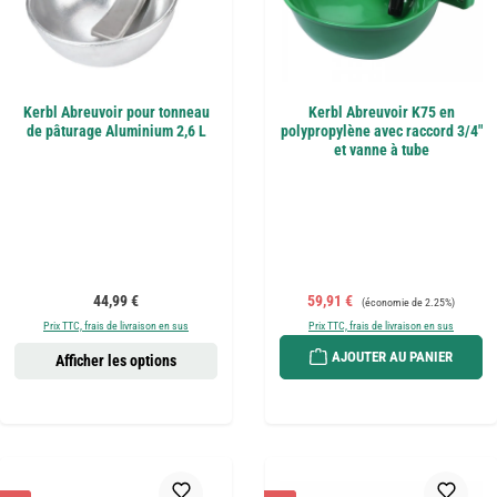
Kerbl Abreuvoir pour tonneau
Kerbl Abreuvoir K75 en
de pâturage Aluminium 2,6 L
polypropylène avec raccord 3/4"
et vanne à tube
Prix régulier :
Prix de vente :
Prix régulier :
44,99 €
59,91 €
(économie de 2.25%)
Prix TTC, frais de livraison en sus
Prix TTC, frais de livraison en sus
AJOUTER AU PANIER
Afficher les options