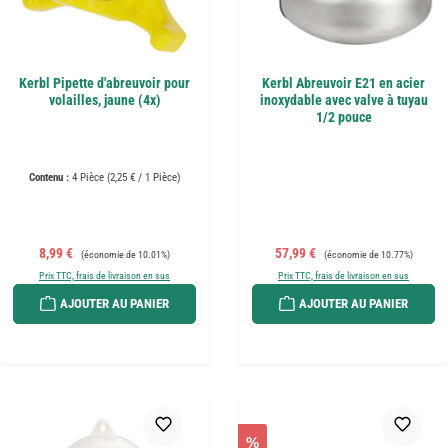
Kerbl Pipette d'abreuvoir pour
Kerbl Abreuvoir E21 en acier
volailles, jaune (4x)
inoxydable avec valve à tuyau
1/2 pouce
Contenu :
4 Pièce
(2,25 € / 1 Pièce)
Prix de vente :
Prix régulier :
Prix de vente :
Prix régulier :
8,99 €
57,99 €
(économie de 10.01%)
(économie de 10.77%)
Prix TTC, frais de livraison en sus
Prix TTC, frais de livraison en sus
AJOUTER AU PANIER
AJOUTER AU PANIER
%