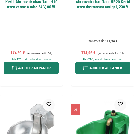
Kerbl Abreuvoir chauffant H10
Abreuvoir chauffant HP20 Kerbl
avec vanne à tube 24 V, 80 W
avec thermostat antigel, 230 V
Variantes de
111,94 €
Prix de vente :
Prix régulier :
Prix de vente :
Prix régulier :
174,91 €
114,06 €
(économie de 0.05%)
(économie de 15.51%)
Prix TTC, frais de livraison en sus
Prix TTC, frais de livraison en sus
AJOUTER AU PANIER
AJOUTER AU PANIER
%