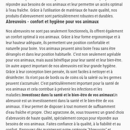
répondre aux besoins de vos animaux et leur permettre un accès optimal
à l'eau fraîche. Grâce à l'utilisation de matériaux de haute qualité, nos
produits d'abreuvement sont particulièrement robustes et durables.
Abreuvoirs - confort et hygiène pour vos animaux
Nos abreuvoirs ne sont pas seulement fonctionnels, ils offrent également
un confort optimal à vos animaux. Grâce à leur forme ergonomique et à
leur hauteur adéquate, ils permettent une position confortable et
naturelle pour boire. Vos animaux peuvent ainsi boire l'eau sans être
dérangés et dans leur position habituelle. C'est non seulement agréable
pour vos animaux, mais aussi bénéfique pour leur santé et leur bien-être.
Un autre aspect important de nos abreuvoirs est leur grande hygiène.
Grâce à leur conception bien pensée, ils sont faciles à nettoyer et à
désinfecter. Ils n'ont pas de bords ou de coins où la saleté ou les germes
peuvent s'accumuler. C'est particulièrement important pour la santé de
vos animaux et cela contribue à prévenir les infections et les
maladies.
Investissez dans la santé et le bien-être de vos animaux
Un
abreuvoir est un investissement dans la santé et le bien-être de vos
animaux. Il leur permet de disposer à tout moment de suffisamment
d'eau fraîche et propre. Chez agrarzone.de, vous trouverez un grand choix
d'abreuvoirs de haute qualité, spécialement conçus pour répondre aux
besoins de vos animaux. Faites confiance à la qualité, à la fiabilité et au
confort. Parcourez dès maintenant notre catégorie "Abreuvoirs" et