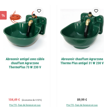
%
Abreuvoir antigel avec câble
Abreuvoir chauffant Agrarzone
chauffant Agrarzone
Thermo Plus antigel 31 W 230 V
ThermoPlus 73 W 230 V
Prix de vente :
Prix régulier :
Prix régulier :
104,49 €
89,99 €
(économie de 4.92%)
Prix TTC, frais de livraison en sus
Prix TTC, frais de livraison en sus