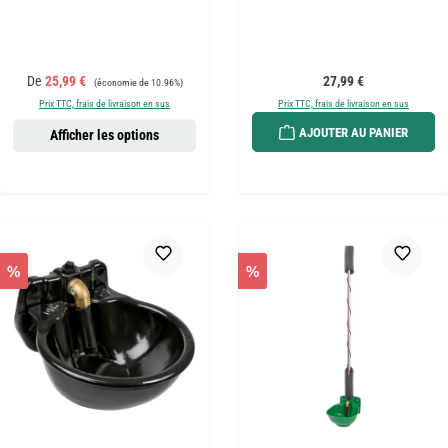
Prix de vente :
Prix régulier :
Prix régulier :
De
25,99 €
27,99 €
(économie de 10.96%)
Prix TTC, frais de livraison en sus
Prix TTC, frais de livraison en sus
AJOUTER AU PANIER
Afficher les options
%
%