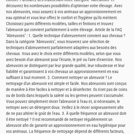
découvrez les nombreuses possibilités d'optimiser votre élevage. Avec
nos abreuvoirs, vous assurez à vos animaux un approvisionnement en
eau optimal et vous leur offrez le confort et l'hygiène qu'ils méritent.
Choisissez parmi différents modèles, tailles et finitions et trouvez
l'abreuvoir qui convient parfaitement à votre élevage. Article de la FAQ
"Abreuvoirs" : 1. Quelle technique d'abreuvement convient aux chevaux ?
Dans la catégorie "Abreuvoirs", vous trouverez une sélection de
techniques d'abreuvement parfaitement adaptées aux besoins des
chevaux. Vous avez le choix entre différents modèles, selon que vous
avez besoin d'un abreuvoir pour l'écurie, le pré ou l'aire d'exercice. Nos
abreuvoirs se distinguent par leur grande qualité, leur robustesse et leur
fiabilité et garantissent à vos chevaux un approvisionnement en eau
suffisant à tout moment. 2. Comment nettoyer un abreuvoir ? Le
nettoyage d'un abreuvoir est simple et facile. Nos abreuvoirs sont conçus
de manière à être faciles à nettoyer et à désinfecter. Ils n'ont pas de coins
ou de bords dans lesquels la saleté ou les germes peuvent s'accumuler.
Vous pouvez simplement rincer l'abreuvoir à l'eau et, si nécessaire, le
nettoyer avec un détergent doux. Veillez à le rincer soigneusement afin
de ne pas altérer le goût de l'eau. 3. À quelle fréquence un abreuvoir doit-
il être nettoyé ? Il est recommandé de nettoyer régulièrement un
abreuvoir afin de garantir un approvisionnement en eau hygiénique pour
vos animaux. La fréquence de nettoyage dépend de différents facteurs,