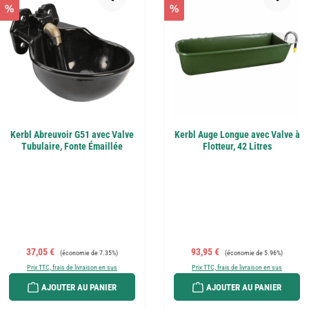
%
%
Kerbl Abreuvoir G51 avec Valve
Kerbl Auge Longue avec Valve à
Tubulaire, Fonte Émaillée
Flotteur, 42 Litres
Prix de vente :
Prix régulier :
Prix de vente :
Prix régulier :
37,05 €
93,95 €
(économie de 7.35%)
(économie de 5.96%)
Prix TTC, frais de livraison en sus
Prix TTC, frais de livraison en sus
AJOUTER AU PANIER
AJOUTER AU PANIER