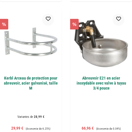
%
%
Kerbl Arceau de protection pour
Abreuvoir E21 en acier
abreuvoir, acier galvanisé, taille
inoxydable avec valve à tuyau
M
3/4 pouce
Variantes de
28,99 €
Prix de vente :
Prix régulier :
Prix de vente :
Prix régulier :
29,99 €
66,96 €
(économie de 6.25%)
(économie de 0.04%)