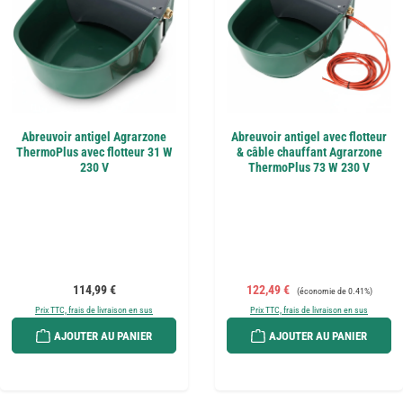
Abreuvoir antigel Agrarzone
Abreuvoir antigel avec flotteur
ThermoPlus avec flotteur 31 W
& câble chauffant Agrarzone
230 V
ThermoPlus 73 W 230 V
Prix régulier :
Prix de vente :
Prix régulier :
114,99 €
122,49 €
(économie de 0.41%)
Prix TTC, frais de livraison en sus
Prix TTC, frais de livraison en sus
AJOUTER AU PANIER
AJOUTER AU PANIER