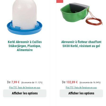
Kerbl Abreuvoir à Cailles
Abreuvoir à flotteur chauffant
Stükerjürgen, Plastique,
SH30 Kerbl, résistant au gel
Alimentaire
Prix de vente :
Prix régulier :
Prix de vente :
Prix régulier :
De
7,99 €
De
132,89 €
(économie de 11.12%)
(économie de 16.94%)
Prix TTC, frais de livraison en sus
Prix TTC, frais de livraison en sus
Afficher les options
Afficher les options