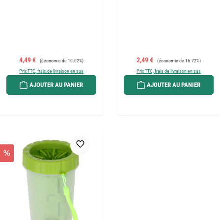
Prix de vente :
Prix régulier :
Prix de vente :
Prix régulier :
4,49 €
2,49 €
(économie de 10.02%)
(économie de 16.72%)
Prix TTC, frais de livraison en sus
Prix TTC, frais de livraison en sus
AJOUTER AU PANIER
AJOUTER AU PANIER
%