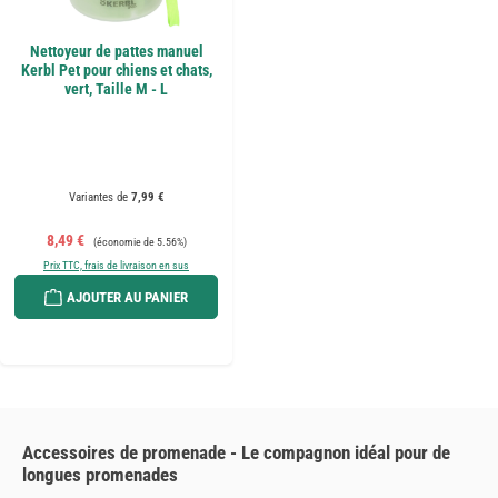
Nettoyeur de pattes manuel
Kerbl Pet pour chiens et chats,
vert, Taille M - L
Variantes de
7,99 €
Prix de vente :
Prix régulier :
8,49 €
(économie de 5.56%)
Prix TTC, frais de livraison en sus
AJOUTER AU PANIER
Accessoires de promenade - Le compagnon idéal pour de
longues promenades