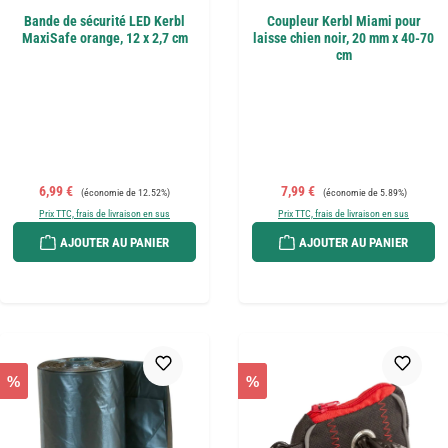
Bande de sécurité LED Kerbl
Coupleur Kerbl Miami pour
MaxiSafe orange, 12 x 2,7 cm
laisse chien noir, 20 mm x 40-70
cm
Prix de vente :
Prix régulier :
Prix de vente :
Prix régulier :
6,99 €
7,99 €
(économie de 12.52%)
(économie de 5.89%)
Prix TTC, frais de livraison en sus
Prix TTC, frais de livraison en sus
AJOUTER AU PANIER
AJOUTER AU PANIER
%
%