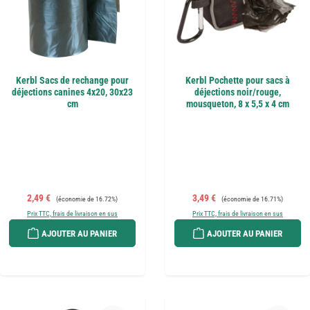
Kerbl Sacs de rechange pour
Kerbl Pochette pour sacs à
déjections canines 4x20, 30x23
déjections noir/rouge,
cm
mousqueton, 8 x 5,5 x 4 cm
Prix de vente :
Prix régulier :
Prix de vente :
Prix régulier :
2,49 €
3,49 €
(économie de 16.72%)
(économie de 16.71%)
Prix TTC, frais de livraison en sus
Prix TTC, frais de livraison en sus
AJOUTER AU PANIER
AJOUTER AU PANIER