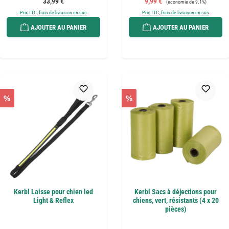
Prix régulier :
Prix de vente :
33,99 €
9,99 €
(économie de 9.1%)
Prix TTC, frais de livraison en sus
Prix TTC, frais de livraison en sus
AJOUTER AU PANIER
AJOUTER AU PANIER
%
%
Kerbl Laisse pour chien led
Kerbl Sacs à déjections pour
Light & Reflex
chiens, vert, résistants (4 x 20
pièces)