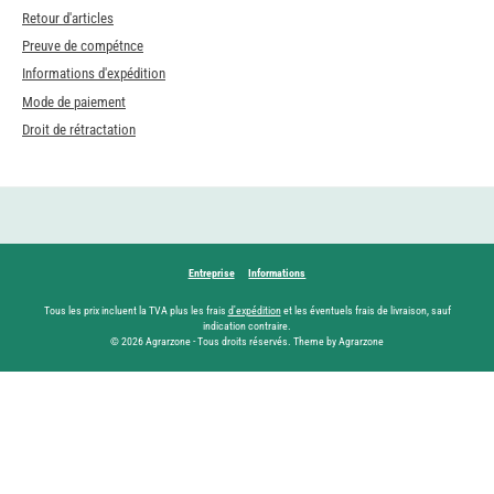
Retour d'articles
Preuve de compétnce
Informations d'expédition
Mode de paiement
Droit de rétractation
Entreprise
Informations
Tous les prix incluent la TVA plus les frais
d'expédition
et les éventuels frais de livraison, sauf
indication contraire.
© 2026 Agrarzone - Tous droits réservés. Theme by Agrarzone