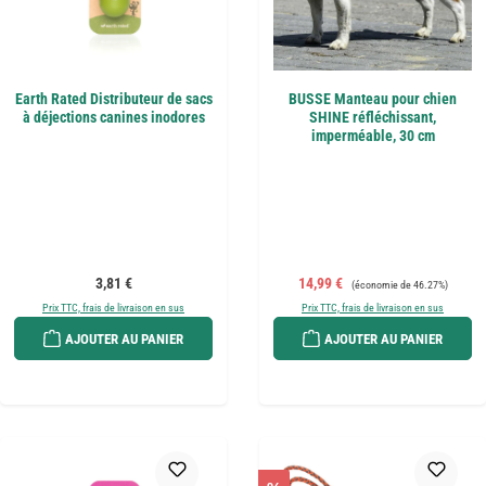
Earth Rated Distributeur de sacs
BUSSE Manteau pour chien
à déjections canines inodores
SHINE réfléchissant,
imperméable, 30 cm
Prix régulier :
Prix de vente :
Prix régulier :
3,81 €
14,99 €
(économie de 46.27%)
Prix TTC, frais de livraison en sus
Prix TTC, frais de livraison en sus
AJOUTER AU PANIER
AJOUTER AU PANIER