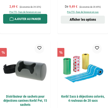
Prix de vente :
Prix régulier :
Prix de vente :
Prix régulier :
2,49 €
De
9,49 €
(économie de 24.32%)
(économie de 20.85%)
Prix TTC, frais de livraison en sus
Prix TTC, frais de livraison en sus
AJOUTER AU PANIER
Afficher les options
%
%
Distributeur de sachets pour
Kerbl Sacs à déjections colorés,
déjections canines Kerbl Pet, 15
4 rouleaux de 20 sacs
sachets