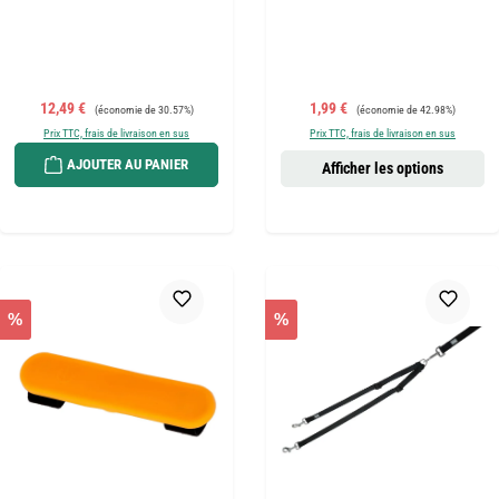
Prix de vente :
Prix régulier :
Prix de vente :
Prix régulier :
12,49 €
1,99 €
(économie de 30.57%)
(économie de 42.98%)
Prix TTC, frais de livraison en sus
Prix TTC, frais de livraison en sus
AJOUTER AU PANIER
Afficher les options
%
%