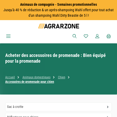
Animaux de compagnie - Semaines promotionnelles
Passer au contenu principal
Jusqu'à 40 % de réduction & un après-shampoing Wahl offert pour tout achat
d'un shampoing Wahl Dirty Beastie de 5 l !
Vous avez 0 articles
Acheter des accessoires de promenade : Bien équipé
pour la promenade
Accueil
Animaux domestiques
Chien
Accessoires de promenade pour chien
Sac à crotte