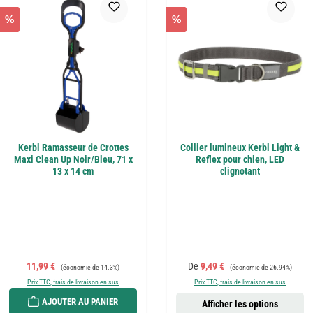
%
%
Kerbl Ramasseur de Crottes
Collier lumineux Kerbl Light &
Maxi Clean Up Noir/Bleu, 71 x
Reflex pour chien, LED
13 x 14 cm
clignotant
Prix de vente :
Prix régulier :
Prix de vente :
Prix régulier :
11,99 €
De
9,49 €
(économie de 14.3%)
(économie de 26.94%)
Prix TTC, frais de livraison en sus
Prix TTC, frais de livraison en sus
AJOUTER AU PANIER
Afficher les options