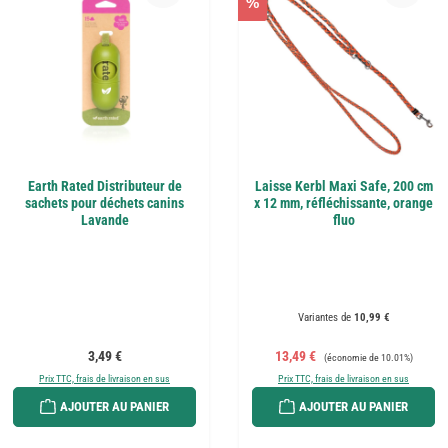
%
Earth Rated Distributeur de
Laisse Kerbl Maxi Safe, 200 cm
sachets pour déchets canins
x 12 mm, réfléchissante, orange
Lavande
fluo
Variantes de
10,99 €
Prix régulier :
Prix de vente :
Prix régulier :
3,49 €
13,49 €
(économie de 10.01%)
Prix TTC, frais de livraison en sus
Prix TTC, frais de livraison en sus
AJOUTER AU PANIER
AJOUTER AU PANIER