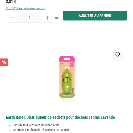
Prix régulier :
3,81 €
Prix TTC, frais de livraison en sus
Quantité de produit : Entrez la quantité souhaitée ou utilisez les boutons pour augmenter ou diminue
AJOUTER AU PANIER
pc
%
Earth Rated Distributeur de sachets pour déchets canins Lavande
Distributeur vert avec bouchon à vis
contient 1 rouleau de 15 sachets de lavande