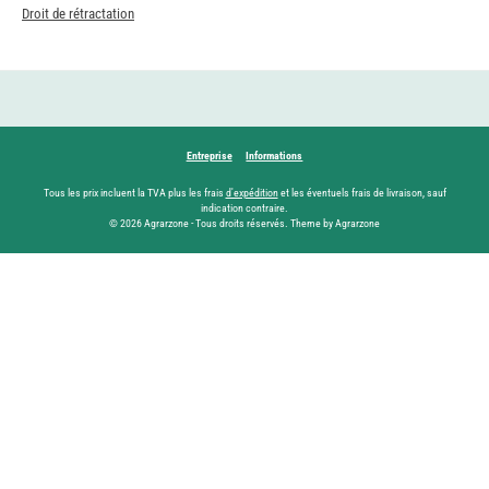
Droit de rétractation
Entreprise
Informations
Tous les prix incluent la TVA plus les frais
d'expédition
et les éventuels frais de livraison, sauf
indication contraire.
© 2026 Agrarzone - Tous droits réservés. Theme by Agrarzone