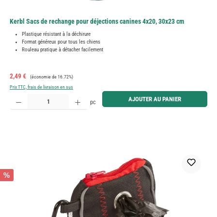
Kerbl Sacs de rechange pour déjections canines 4x20, 30x23 cm
Plastique résistant à la déchirure
Format généreux pour tous les chiens
Rouleau pratique à détacher facilement
Prix de vente :
Prix régulier :
2,49 €
(économie de 16.72%)
Prix TTC, frais de livraison en sus
Quantité de produit : Entrez la quantité souhaitée ou utilisez les boutons pour augmenter ou diminue
AJOUTER AU PANIER
pc
%