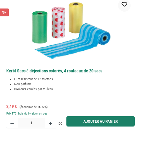
%
Kerbl Sacs à déjections colorés, 4 rouleaux de 20 sacs
Film résistant de 12 microns
Non parfumé
Couleurs variées par rouleau
Prix de vente :
Prix régulier :
2,49 €
(économie de 16.72%)
Prix TTC, frais de livraison en sus
Quantité de produit : Entrez la quantité souhaitée ou utilisez les boutons pour augmenter ou diminue
AJOUTER AU PANIER
pc