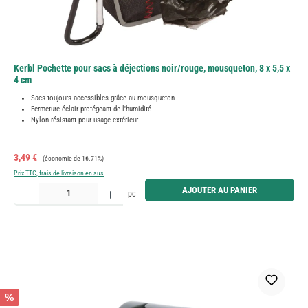
Kerbl Pochette pour sacs à déjections noir/rouge, mousqueton, 8 x 5,5 x
4 cm
Sacs toujours accessibles grâce au mousqueton
Fermeture éclair protégeant de l'humidité
Nylon résistant pour usage extérieur
Prix de vente :
Prix régulier :
3,49 €
(économie de 16.71%)
Prix TTC, frais de livraison en sus
Quantité de produit : Entrez la quantité souhaitée ou utilisez les boutons pour augmenter ou diminue
AJOUTER AU PANIER
pc
%