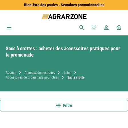
Bien-être des poules - Semaines promotionnelles
Passer au contenu principal
Vous avez 0 articles
Sacs à crottes : acheter des accessoires pratiques pour
la promenade
Accueil
Animaux domestiques
Chien
Accessoires de promenade pour chien
Sac à crotte
Filtre