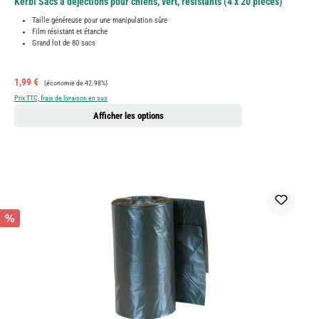
Kerbl Sacs à déjections pour chiens, vert, résistants (4 x 20 pièces)
Taille généreuse pour une manipulation sûre
Film résistant et étanche
Grand lot de 80 sacs
Prix de vente :
Prix régulier :
1,99 €
(économie de 42.98%)
Prix TTC, frais de livraison en sus
Afficher les options
%