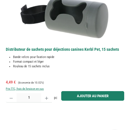
Distributeur de sachets pour déjections canines Kerbl Pet, 15 sachets
Bande velcro pour fixation rapide
Format compact et léger
Rouleau de 15 sachets inclus
Prix de vente :
Prix régulier :
4,49 €
(économie de 10.02%)
Prix TTC, frais de livraison en sus
Quantité de produit : Entrez la quantité souhaitée ou utilisez les boutons pour augmenter ou diminue
AJOUTER AU PANIER
pc