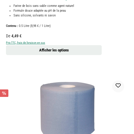
Farine de bois sans sable comme agent naturel
Formule douce adaptée au pH de la peau
Sans silicone, solvants ni savon
Contenu :
0.5 Litre
(8,98 € / 1 Litre)
Prix régulier :
De
4,49 €
Prix TTC, frais de livraison en sus
Afficher les options
%