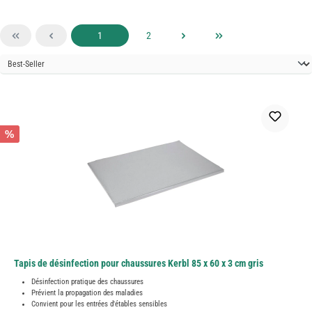
Page
Page
1
2
%
Tapis de désinfection pour chaussures Kerbl 85 x 60 x 3 cm gris
Désinfection pratique des chaussures
Prévient la propagation des maladies
Convient pour les entrées d'étables sensibles