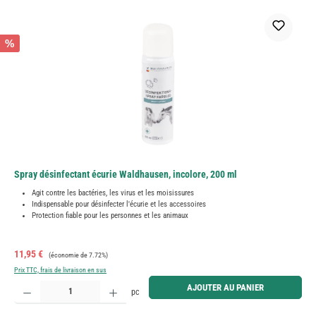
%
Spray désinfectant écurie Waldhausen, incolore, 200 ml
Agit contre les bactéries, les virus et les moisissures
Indispensable pour désinfecter l'écurie et les accessoires
Protection fiable pour les personnes et les animaux
Prix de vente :
Prix régulier :
11,95 €
(économie de 7.72%)
Prix TTC, frais de livraison en sus
Quantité de produit : Entrez la quantité souhaitée ou utilisez les boutons pour augmenter ou diminue
AJOUTER AU PANIER
pc