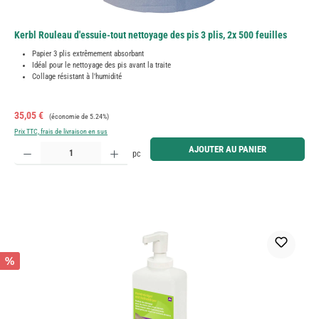
Kerbl Rouleau d'essuie-tout nettoyage des pis 3 plis, 2x 500 feuilles
Papier 3 plis extrêmement absorbant
Idéal pour le nettoyage des pis avant la traite
Collage résistant à l'humidité
Prix de vente :
Prix régulier :
35,05 €
(économie de 5.24%)
Prix TTC, frais de livraison en sus
Quantité de produit : Entrez la quantité souhaitée ou utilisez les boutons pour augmenter ou diminue
AJOUTER AU PANIER
pc
%