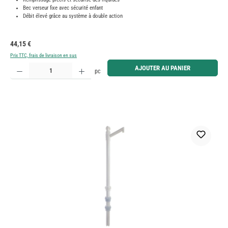
Bec verseur fixe avec sécurité enfant
Débit élevé grâce au système à double action
Prix régulier :
44,15 €
Prix TTC, frais de livraison en sus
Quantité de produit : Entrez la quantité souhaitée ou utilisez les boutons pour augmenter ou diminue
AJOUTER AU PANIER
pc