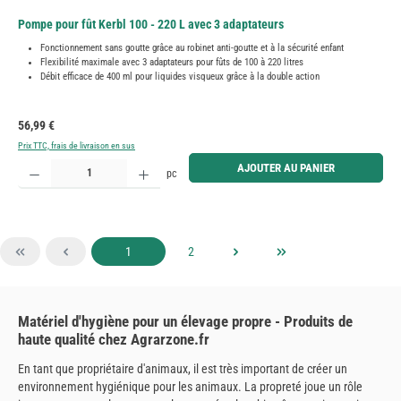
Pompe pour fût Kerbl 100 - 220 L avec 3 adaptateurs
Fonctionnement sans goutte grâce au robinet anti-goutte et à la sécurité enfant
Flexibilité maximale avec 3 adaptateurs pour fûts de 100 à 220 litres
Débit efficace de 400 ml pour liquides visqueux grâce à la double action
Prix régulier :
56,99 €
Prix TTC, frais de livraison en sus
Quantité de produit : Entrez la quantité souhaitée ou utilisez les boutons pour augmenter ou diminue
AJOUTER AU PANIER
pc
Page
Page
1
2
Matériel d'hygiène pour un élevage propre - Produits de
haute qualité chez Agrarzone.fr
En tant que propriétaire d'animaux, il est très important de créer un
environnement hygiénique pour les animaux. La propreté joue un rôle