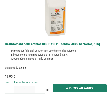
Désinfectant pour étables RHODASEPT contre virus, bactéries, 1 kg
Principe actif glutaral contre virus, bactéries et champignons
Efficace contre la grippe aviaire en 5 minutes à 0,5 %
À odeur réduite grâce à l'huile de citron
Variantes de
9,65 €
Prix régulier :
19,95 €
Prix TTC, frais de livraison en sus
Quantité de produit : Entrez la quantité souhaitée ou utilisez les boutons pour augmenter ou diminue
AJOUTER AU PANIER
pc