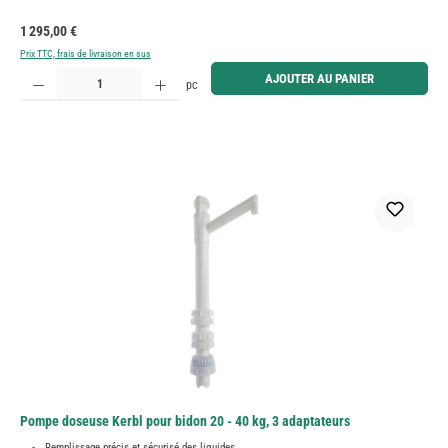
Prix régulier :
1 295,00 €
Prix TTC, frais de livraison en sus
Quantité de produit : Entrez la quantité souhaitée ou utilisez les boutons pour augmenter ou diminue
AJOUTER AU PANIER
pc
Pompe doseuse Kerbl pour bidon 20 - 40 kg, 3 adaptateurs
Remplissage précis et sécurisé des liquides