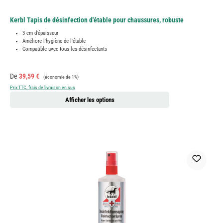
Kerbl Tapis de désinfection d'étable pour chaussures, robuste
3 cm d'épaisseur
Améliore l'hygiène de l'étable
Compatible avec tous les désinfectants
Prix de vente :
Prix régulier :
De
39,59 €
(économie de 1%)
Prix TTC, frais de livraison en sus
Afficher les options