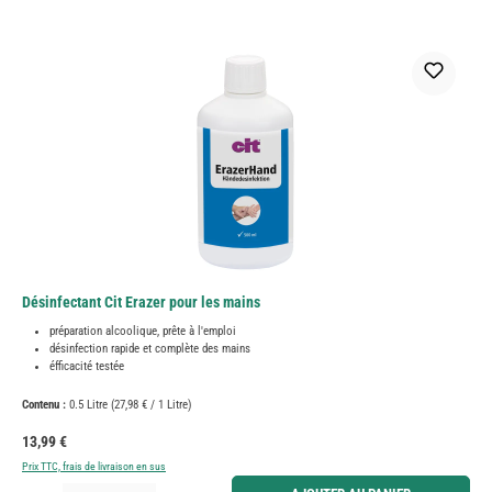
Désinfectant Cit Erazer pour les mains
préparation alcoolique, prête à l'emploi
désinfection rapide et complète des mains
éfficacité testée
Contenu :
0.5 Litre
(27,98 € / 1 Litre)
Prix régulier :
13,99 €
Prix TTC, frais de livraison en sus
Quantité de produit : Entrez la quantité souhaitée ou utilisez les boutons pour augmenter ou diminue