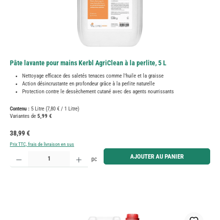
Pâte lavante pour mains Kerbl AgriClean à la perlite, 5 L
Nettoyage efficace des saletés tenaces comme l'huile et la graisse
Action désincrustante en profondeur grâce à la perlite naturelle
Protection contre le dessèchement cutané avec des agents nourrissants
Contenu :
5 Litre
(7,80 € / 1 Litre)
Variantes de
5,99 €
Prix régulier :
38,99 €
Prix TTC, frais de livraison en sus
Quantité de produit : Entrez la quantité souhaitée ou utilisez les boutons pour augmenter ou diminue
AJOUTER AU PANIER
pc