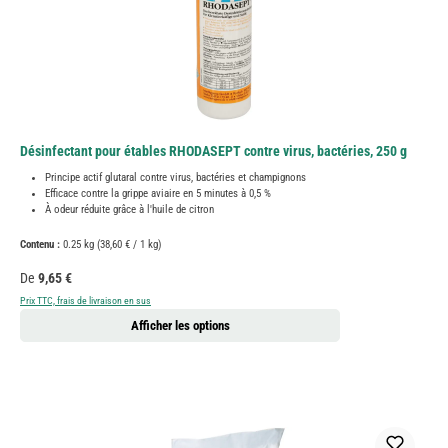
Désinfectant pour étables RHODASEPT contre virus, bactéries, 250 g
Principe actif glutaral contre virus, bactéries et champignons
Efficace contre la grippe aviaire en 5 minutes à 0,5 %
À odeur réduite grâce à l'huile de citron
Contenu :
0.25 kg
(38,60 € / 1 kg)
Prix régulier :
De
9,65 €
Prix TTC, frais de livraison en sus
Afficher les options