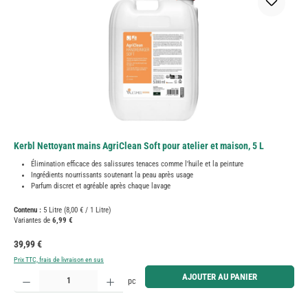
Kerbl Nettoyant mains AgriClean Soft pour atelier et maison, 5 L
Élimination efficace des salissures tenaces comme l'huile et la peinture
Ingrédients nourrissants soutenant la peau après usage
Parfum discret et agréable après chaque lavage
Contenu :
5 Litre
(8,00 € / 1 Litre)
Variantes de
6,99 €
Prix régulier :
39,99 €
Prix TTC, frais de livraison en sus
Quantité de produit : Entrez la quantité souhaitée ou utilisez les boutons pour augmenter ou diminue
AJOUTER AU PANIER
pc