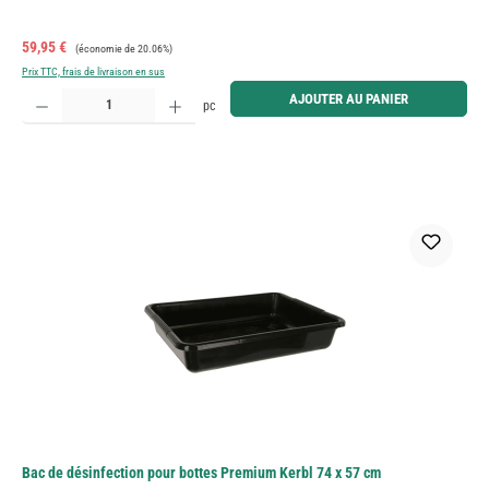
Prix de vente :
Prix régulier :
59,95 €
(économie de 20.06%)
Prix TTC, frais de livraison en sus
Quantité de produit : Entrez la quantité souhaitée ou utilisez les boutons pour augmenter ou diminue
AJOUTER AU PANIER
pc
Bac de désinfection pour bottes Premium Kerbl 74 x 57 cm