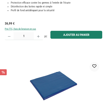
Protection efficace contre les germes à l'entrée de l'écurie
Désinfection des bottes rapide et simple
Profil de fond antidérapant pour la sécurité
Prix régulier :
36,99 €
Prix TTC, frais de livraison en sus
Quantité de produit : Entrez la quantité souhaitée ou utilisez les boutons pour augmenter ou diminue
AJOUTER AU PANIER
pc
%