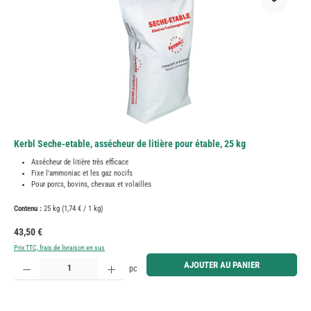
Kerbl Seche-etable, assécheur de litière pour étable, 25 kg
Assécheur de litière très efficace
Fixe l'ammoniac et les gaz nocifs
Pour porcs, bovins, chevaux et volailles
Contenu :
25 kg
(1,74 € / 1 kg)
Prix régulier :
43,50 €
Prix TTC, frais de livraison en sus
Quantité de produit : Entrez la quantité souhaitée ou utilisez les boutons pour augmenter ou diminue
AJOUTER AU PANIER
pc