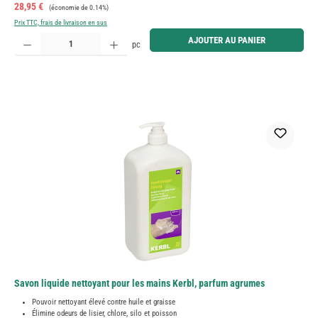
Prix de vente :
Prix régulier :
28,95 €
(économie de 0.14%)
Prix TTC, frais de livraison en sus
Quantité de produit : Entrez la quantité souhaitée ou utilisez les boutons pour augmenter ou diminue
AJOUTER AU PANIER
pc
Savon liquide nettoyant pour les mains Kerbl, parfum agrumes
Pouvoir nettoyant élevé contre huile et graisse
Élimine odeurs de lisier, chlore, silo et poisson