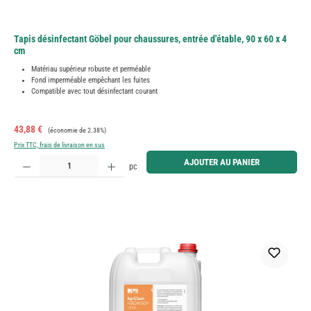
Tapis désinfectant Göbel pour chaussures, entrée d'étable, 90 x 60 x 4
cm
Matériau supérieur robuste et perméable
Fond imperméable empêchant les fuites
Compatible avec tout désinfectant courant
Prix de vente :
Prix régulier :
43,88 €
(économie de 2.38%)
Prix TTC, frais de livraison en sus
Quantité de produit : Entrez la quantité souhaitée ou utilisez les boutons pour augmenter ou diminue
AJOUTER AU PANIER
pc