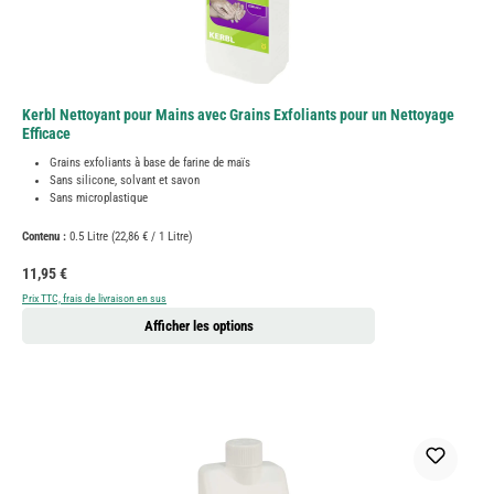
Kerbl Nettoyant pour Mains avec Grains Exfoliants pour un Nettoyage
Efficace
Grains exfoliants à base de farine de maïs
Sans silicone, solvant et savon
Sans microplastique
Contenu :
0.5 Litre
(22,86 € / 1 Litre)
Prix régulier :
11,95 €
Prix TTC, frais de livraison en sus
Afficher les options