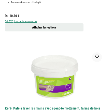
Formule douce au pH adapté
Prix régulier :
De
10,36 €
Prix TTC, frais de livraison en sus
Afficher les options
Kerbl Pâte à laver les mains avec agent de frottement, farine de bois