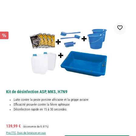
%
Kit de désinfection ASP, MKS, H7N9
Lutte contre la peste porcine africaine et la grippe aviaire
Efficacité prouvée contre la fièvre aphteuse
Désinfection rapide en 15 à 30 secondes
Prix de vente :
Prix régulier :
139,99 €
(économie de 6.61%)
Prix TTC, frais de livraison en sus