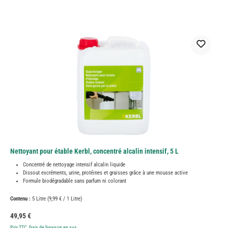
Nettoyant pour étable Kerbl, concentré alcalin intensif, 5 L
Concentré de nettoyage intensif alcalin liquide
Dissout excréments, urine, protéines et graisses grâce à une mousse active
Formule biodégradable sans parfum ni colorant
Contenu :
5 Litre
(9,99 € / 1 Litre)
Prix régulier :
49,95 €
Prix TTC, frais de livraison en sus