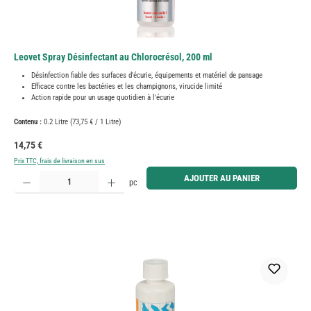
Leovet Spray Désinfectant au Chlorocrésol, 200 ml
Désinfection fiable des surfaces d'écurie, équipements et matériel de pansage
Efficace contre les bactéries et les champignons, virucide limité
Action rapide pour un usage quotidien à l'écurie
Contenu :
0.2 Litre
(73,75 € / 1 Litre)
Prix régulier :
14,75 €
Prix TTC, frais de livraison en sus
Quantité de produit : Entrez la quantité souhaitée ou utilisez les boutons pour augmenter ou diminue
AJOUTER AU PANIER
pc