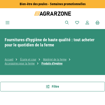
Bien-être des poules - Semaines promotionnelles
Passer au contenu principal
Vous avez 0 articles
Fournitures d'hygiène de haute qualité : tout acheter
pour le quotidien de la ferme
Accueil
Écurie et cour
Matériel de la ferme
Accessoires pour la ferme
Produits d'hygiène
Filtre