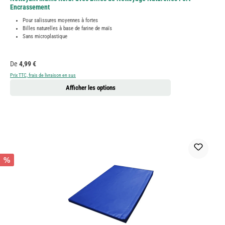
Encrassement
Pour salissures moyennes à fortes
Billes naturelles à base de farine de maïs
Sans microplastique
Prix régulier :
De
4,99 €
Prix TTC, frais de livraison en sus
Afficher les options
%