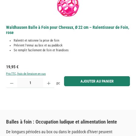
Waldhausen Balle à Foin pour Chevaux, Ø 22 cm – Ralentisseur de Foin,
rose
Ralentit et rationne la prise de foin
Prévient l'ennui au box et au paddock
Se remplit facilement de foin et friandises
Prix régulier :
19,95 €
Prix TTC, frais de livraison en sus
Quantité de produit : Entrez la quantité souhaitée ou utilisez les boutons pour augmenter ou diminue
AJOUTER AU PANIER
pc
Balles à foin : Occupation ludique et alimentation lente
De longues périodes au box ou dans le paddock d'hiver peuvent