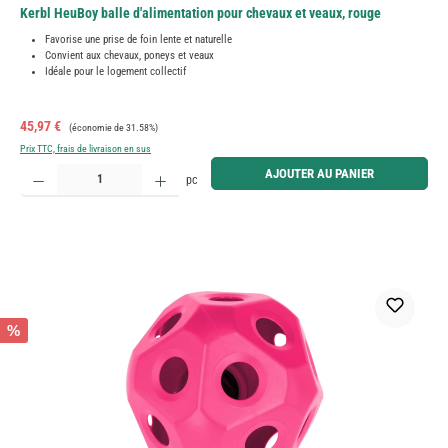
Kerbl HeuBoy balle d'alimentation pour chevaux et veaux, rouge
Favorise une prise de foin lente et naturelle
Convient aux chevaux, poneys et veaux
Idéale pour le logement collectif
Prix de vente :
Prix régulier :
45,97 €
(économie de 31.58%)
Prix TTC, frais de livraison en sus
Quantité de produit : Entrez la quantité souhaitée ou utilisez les boutons pour augmenter ou diminue
AJOUTER AU PANIER
pc
%