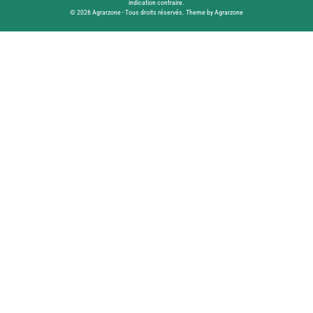
indication contraire.
© 2026 Agrarzone - Tous droits réservés. Theme by Agrarzone