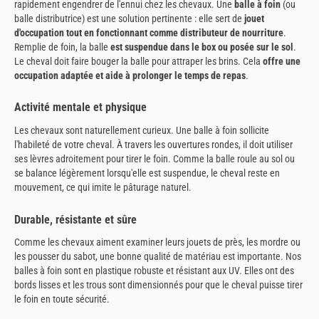
rapidement engendrer de l'ennui chez les chevaux. Une
balle à foin
(ou
balle distributrice) est une solution pertinente : elle sert de
jouet
d'occupation tout en fonctionnant comme distributeur de nourriture
.
Remplie de foin, la balle
est suspendue dans le box ou posée sur le sol
.
Le cheval doit faire bouger la balle pour attraper les brins. Cela
offre une
occupation adaptée et aide à prolonger le temps de repas
.
Activité mentale et physique
Les chevaux sont naturellement curieux. Une balle à foin sollicite
l'habileté de votre cheval. À travers les ouvertures rondes, il doit utiliser
ses lèvres adroitement pour tirer le foin. Comme la balle roule au sol ou
se balance légèrement lorsqu'elle est suspendue, le cheval reste en
mouvement, ce qui imite le pâturage naturel.
Durable, résistante et sûre
Comme les chevaux aiment examiner leurs jouets de près, les mordre ou
les pousser du sabot, une bonne qualité de matériau est importante. Nos
balles à foin sont en plastique robuste et résistant aux UV. Elles ont des
bords lisses et les trous sont dimensionnés pour que le cheval puisse tirer
le foin en toute sécurité.