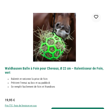
Waldhausen Balle à Foin pour Chevaux, Ø 22 cm – Ralentisseur de Foin,
vert
Ralentit et rationne la prise de foin
Prévient l'ennui au box et au paddock
Se remplit facilement de foin et friandises
Prix régulier :
19,95 €
Prix TTC, frais de livraison en sus