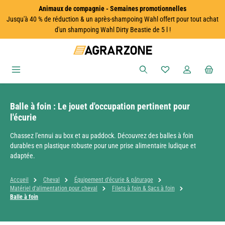
Animaux de compagnie - Semaines promotionnelles
Passer au contenu principal
Jusqu'à 40 % de réduction & un après-shampoing Wahl offert pour tout achat
d'un shampoing Wahl Dirty Beastie de 5 l !
Vous avez 0 articles
Balle à foin : Le jouet d'occupation pertinent pour
l'écurie
Chassez l'ennui au box et au paddock. Découvrez des balles à foin
durables en plastique robuste pour une prise alimentaire ludique et
adaptée.
Accueil
Cheval
Équipement d'écurie & pâturage
Matériel d'alimentation pour cheval
Filets à foin & Sacs à foin
Balle à foin