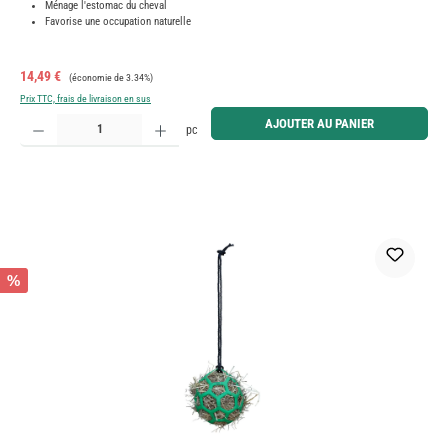
Ménage l'estomac du cheval
Favorise une occupation naturelle
Prix de vente :
Prix régulier :
14,49 €
(économie de 3.34%)
Prix TTC, frais de livraison en sus
Quantité de produit : Entrez la quantité souhaitée ou utilisez les boutons pour augmenter ou diminue
AJOUTER AU PANIER
pc
%