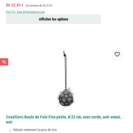
Prix de vente :
Prix régulier :
De
32,49 €
(économie de 35.01%)
Prix TTC, frais de livraison en sus
Afficher les options
%
Covalliero Boule de Foin Flex petite, Ø 22 cm, avec corde, anti-ennui,
noir
Ralentit nettement la prise de foin