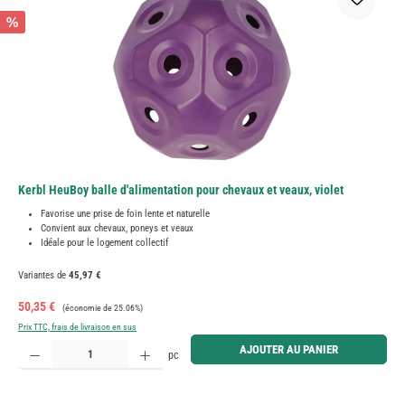
%
Kerbl HeuBoy balle d'alimentation pour chevaux et veaux, violet
Favorise une prise de foin lente et naturelle
Convient aux chevaux, poneys et veaux
Idéale pour le logement collectif
Variantes de
45,97 €
Prix de vente :
Prix régulier :
50,35 €
(économie de 25.06%)
Prix TTC, frais de livraison en sus
Quantité de produit : Entrez la quantité souhaitée ou utilisez les boutons pour augmenter ou diminue
AJOUTER AU PANIER
pc