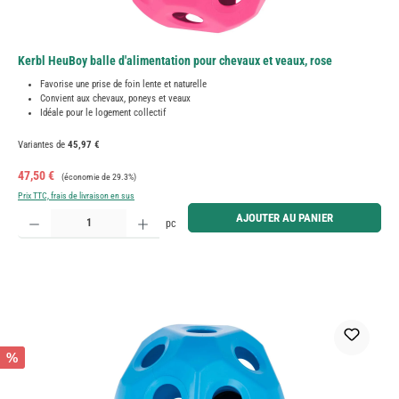
Kerbl HeuBoy balle d'alimentation pour chevaux et veaux, rose
Favorise une prise de foin lente et naturelle
Convient aux chevaux, poneys et veaux
Idéale pour le logement collectif
Variantes de
45,97 €
Prix de vente :
Prix régulier :
47,50 €
(économie de 29.3%)
Prix TTC, frais de livraison en sus
Quantité de produit : Entrez la quantité souhaitée ou utilisez les boutons pour augmenter ou diminue
AJOUTER AU PANIER
pc
%