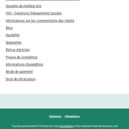
Garantie du meilleur prix
FAQ - Questions fréquemment posées
Informations sur les commentaires des clients
Blog
Durabilité
Newsletter
Retour d'articles
Preuve de compétnce
Informations d'expédition
Mode de paiement
Droit de rétractation
Entreprise
Informations
Tous les prix incluent la TVA plus les frais
d'expédition
et les éventuels frais de livraison, sauf