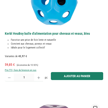
Kerbl HeuBoy balle d'alimentation pour chevaux et veaux, bleu
Favorise une prise de foin lente et naturelle
Convient aux chevaux, poneys et veaux
Idéale pour le logement collectif
Variantes de
45,97 €
Prix de vente :
Prix régulier :
59,85 €
(économie de 10.92%)
Prix TTC, frais de livraison en sus
Quantité de produit : Entrez la quantité souhaitée ou utilisez les boutons pour augmenter ou diminue
AJOUTER AU PANIER
pc