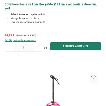
Covalliero Boule de Foin Flex petite, Ø 22 cm, avec corde, anti-ennui,
vert
Ralentit nettement la prise de foin
Ménage l'estomac du cheval
Favorise une occupation naturelle
Prix de vente :
Prix régulier :
14,49 €
(économie de 3.34%)
Prix TTC, frais de livraison en sus
Quantité de produit : Entrez la quantité souhaitée ou utilisez les boutons pour augmenter ou diminue
AJOUTER AU PANIER
pc