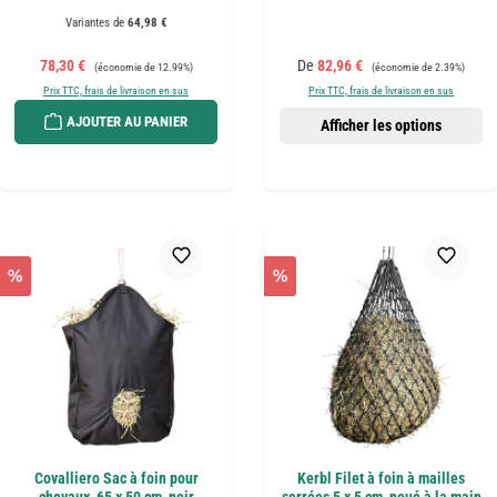
Variantes de
64,98 €
Prix de vente :
Prix régulier :
Prix de vente :
Prix régulier :
78,30 €
De
82,96 €
(économie de 12.99%)
(économie de 2.39%)
Prix TTC, frais de livraison en sus
Prix TTC, frais de livraison en sus
AJOUTER AU PANIER
Afficher les options
%
%
Covalliero Sac à foin pour
Kerbl Filet à foin à mailles