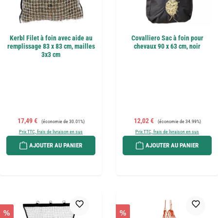
Kerbl Filet à foin avec aide au
Covalliero Sac à foin pour
remplissage 83 x 83 cm, mailles
chevaux 90 x 63 cm, noir
3x3 cm
Prix de vente :
Prix régulier :
Prix de vente :
Prix régulier :
17,49 €
12,02 €
(économie de 30.01%)
(économie de 34.99%)
Prix TTC, frais de livraison en sus
Prix TTC, frais de livraison en sus
AJOUTER AU PANIER
AJOUTER AU PANIER
%
%