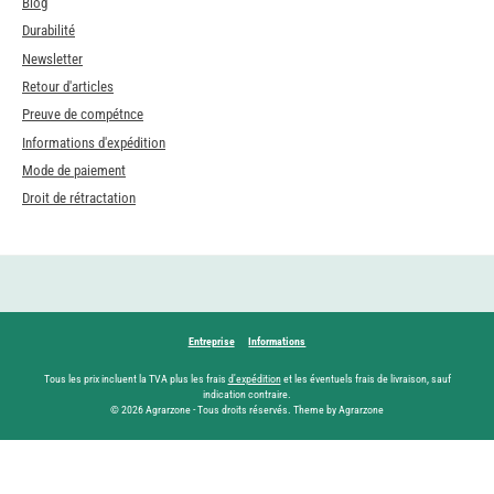
Blog
Durabilité
Newsletter
Retour d'articles
Preuve de compétnce
Informations d'expédition
Mode de paiement
Droit de rétractation
Entreprise
Informations
Tous les prix incluent la TVA plus les frais
d'expédition
et les éventuels frais de livraison, sauf
indication contraire.
© 2026 Agrarzone - Tous droits réservés. Theme by Agrarzone