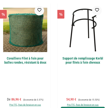
%
%
Covalliero Filet à foin pour
Support de remplissage Kerbl
balles rondes, résistant & doux
pour filets à foin chevaux
Prix de vente :
Prix régulier :
Prix de vente :
Prix régulier :
De
86,96 €
54,90 €
(économie de 3.37%)
(économie de 15.53%)
Prix TTC, frais de livraison en sus
Prix TTC, frais de livraison en sus