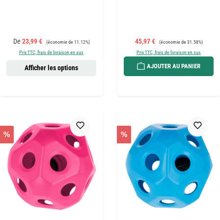
Prix de vente :
Prix régulier :
Prix de vente :
Prix régulier :
De
23,99 €
45,97 €
(économie de 11.12%)
(économie de 31.58%)
Prix TTC, frais de livraison en sus
Prix TTC, frais de livraison en sus
AJOUTER AU PANIER
Afficher les options
%
%