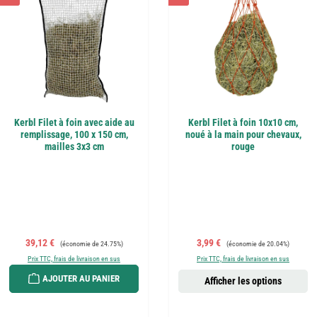
Kerbl Filet à foin avec aide au
Kerbl Filet à foin 10x10 cm,
remplissage, 100 x 150 cm,
noué à la main pour chevaux,
mailles 3x3 cm
rouge
Prix de vente :
Prix régulier :
Prix de vente :
Prix régulier :
39,12 €
3,99 €
(économie de 24.75%)
(économie de 20.04%)
Prix TTC, frais de livraison en sus
Prix TTC, frais de livraison en sus
AJOUTER AU PANIER
Afficher les options