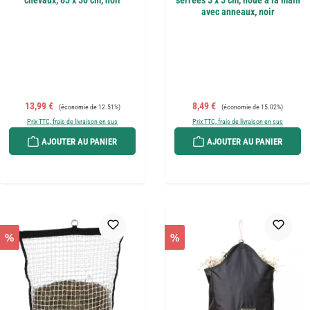
chevaux, 65 x 50 cm, noir
serrées 5 x 5 cm, noué à la main
avec anneaux, noir
Prix de vente :
Prix régulier :
Prix de vente :
Prix régulier :
13,99 €
8,49 €
(économie de 12.51%)
(économie de 15.02%)
Prix TTC, frais de livraison en sus
Prix TTC, frais de livraison en sus
AJOUTER AU PANIER
AJOUTER AU PANIER
%
%