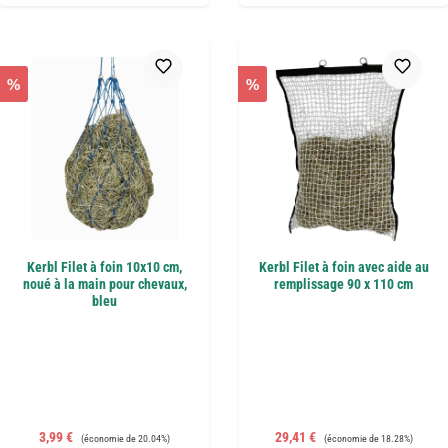
%
%
Kerbl Filet à foin 10x10 cm,
Kerbl Filet à foin avec aide au
noué à la main pour chevaux,
remplissage 90 x 110 cm
bleu
Prix de vente :
Prix régulier :
Prix de vente :
Prix régulier :
3,99 €
29,41 €
(économie de 20.04%)
(économie de 18.28%)