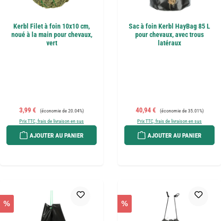
Kerbl Filet à foin 10x10 cm,
Sac à foin Kerbl HayBag 85 L
noué à la main pour chevaux,
pour chevaux, avec trous
vert
latéraux
Prix de vente :
Prix régulier :
Prix de vente :
Prix régulier :
3,99 €
40,94 €
(économie de 20.04%)
(économie de 35.01%)
Prix TTC, frais de livraison en sus
Prix TTC, frais de livraison en sus
AJOUTER AU PANIER
AJOUTER AU PANIER
%
%