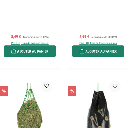
Prix de vente :
Prix régulier :
Prix de vente :
Prix régulier :
8,49 €
3,99 €
(économie de 15.02%)
(économie de 20.04%)
Prix TTC, frais de livraison en sus
Prix TTC, frais de livraison en sus
AJOUTER AU PANIER
AJOUTER AU PANIER
%
%