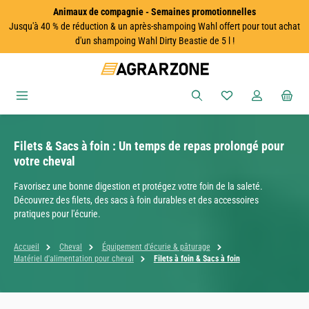
Animaux de compagnie - Semaines promotionnelles
Passer au contenu principal
Jusqu'à 40 % de réduction & un après-shampoing Wahl offert pour tout achat
d'un shampoing Wahl Dirty Beastie de 5 l !
Vous avez 0 articles
Filets & Sacs à foin : Un temps de repas prolongé pour
votre cheval
Favorisez une bonne digestion et protégez votre foin de la saleté.
Découvrez des filets, des sacs à foin durables et des accessoires
pratiques pour l'écurie.
Accueil
Cheval
Équipement d'écurie & pâturage
Matériel d'alimentation pour cheval
Filets à foin & Sacs à foin