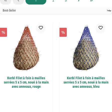
Page
Page
Page
1
2
3
%
%
Kerbl Filet à foin à mailles
Kerbl Filet à foin à mailles
serrées 5 x 5 cm, noué à la main
serrées 5 x 5 cm, noué à la main
avec anneaux, rouge
avec anneaux, bleu