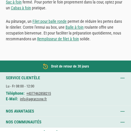
Sac à foin
fermé. Pour porter le foin proprement dans la cour, optez pour
un
Cabas à foin
pratique.
Au pâturage, un
Filet pour balle ronde
permet de réduire les pertes dans
le râtelier. Contre l'ennui au box, une
Balle à foin
roulante offre une
occupation bienvenue. Et pour faciliter la préparation quotidienne, nous
recommandons un
Remplisseur de filet à foin
solide.
Droit de retour de 30 jours
SERVICE CLIENTÈLE
Lu - Fr 08:00 - 12:00
Téléphone:
+4377462858215
E-Mail:
info@agrarzone.fr
NOS AVANTAGES
NOS COMMUNAUTÉS