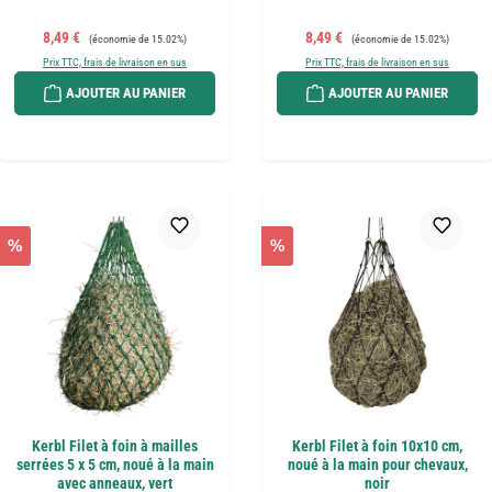
Prix de vente :
Prix régulier :
Prix de vente :
Prix régulier :
8,49 €
8,49 €
(économie de 15.02%)
(économie de 15.02%)
Prix TTC, frais de livraison en sus
Prix TTC, frais de livraison en sus
AJOUTER AU PANIER
AJOUTER AU PANIER
%
%
Kerbl Filet à foin à mailles
Kerbl Filet à foin 10x10 cm,
serrées 5 x 5 cm, noué à la main
noué à la main pour chevaux,
avec anneaux, vert
noir