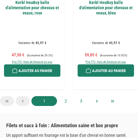
Kerbl HeuBoy balle
Kerbl HeuBoy balle
d'alimentation pour chevaux et
d'alimentation pour chevaux et
veaux, rose
veaux, bleu
Variantes de
45,97 €
Variantes de
45,97 €
Prix de vente :
Prix régulier :
Prix de vente :
Prix régulier :
47,50 €
59,85 €
(économie de 29.3%)
(économie de 10.92%)
Prix TTC, frais de livraison en sus
Prix TTC, frais de livraison en sus
AJOUTER AU PANIER
AJOUTER AU PANIER
Page
Page
Page
1
2
3
Filets et sacs à foin : Alimentation saine et box propre
Un apport suffisant en fourrage est la base d'un cheval en bonne santé.