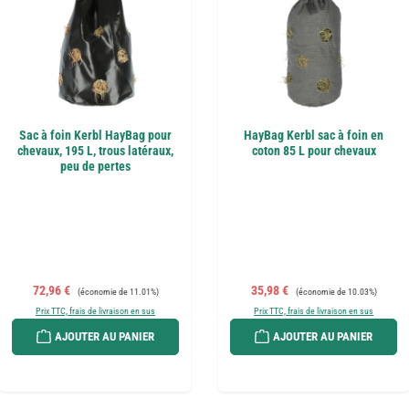
Sac à foin Kerbl HayBag pour
HayBag Kerbl sac à foin en
chevaux, 195 L, trous latéraux,
coton 85 L pour chevaux
peu de pertes
Prix de vente :
Prix régulier :
Prix de vente :
Prix régulier :
72,96 €
35,98 €
(économie de 11.01%)
(économie de 10.03%)
Prix TTC, frais de livraison en sus
Prix TTC, frais de livraison en sus
AJOUTER AU PANIER
AJOUTER AU PANIER