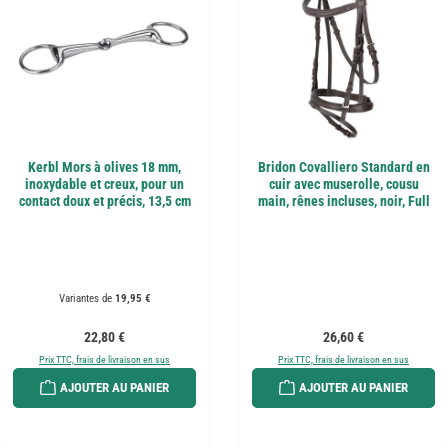
Kerbl Mors à olives 18 mm,
Bridon Covalliero Standard en
inoxydable et creux, pour un
cuir avec muserolle, cousu
contact doux et précis, 13,5 cm
main, rênes incluses, noir, Full
Variantes de
19,95 €
Prix régulier :
Prix régulier :
22,80 €
26,60 €
Prix TTC, frais de livraison en sus
Prix TTC, frais de livraison en sus
AJOUTER AU PANIER
AJOUTER AU PANIER