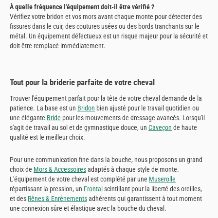
À quelle fréquence l'équipement doit-il être vérifié ?
Vérifiez votre bridon et vos mors avant chaque monte pour détecter des
fissures dans le cuir, des coutures usées ou des bords tranchants sur le
métal. Un équipement défectueux est un risque majeur pour la sécurité et
doit être remplacé immédiatement.
Tout pour la briderie parfaite de votre cheval
Trouver l'équipement parfait pour la tête de votre cheval demande de la
patience. La base est un
Bridon
bien ajusté pour le travail quotidien ou
une élégante
Bride
pour les mouvements de dressage avancés. Lorsqu'il
s'agit de travail au sol et de gymnastique douce, un
Caveçon
de haute
qualité est le meilleur choix.
Pour une communication fine dans la bouche, nous proposons un grand
choix de
Mors & Accessoires
adaptés à chaque style de monte.
L'équipement de votre cheval est complété par une
Muserolle
répartissant la pression, un
Frontal
scintillant pour la liberté des oreilles,
et des
Rênes & Enrênements
adhérents qui garantissent à tout moment
une connexion sûre et élastique avec la bouche du cheval.