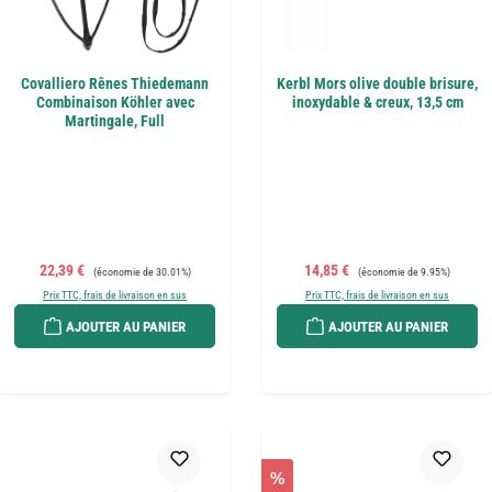
Covalliero Rênes Thiedemann
Kerbl Mors olive double brisure,
Combinaison Köhler avec
inoxydable & creux, 13,5 cm
Martingale, Full
Prix de vente :
Prix régulier :
Prix de vente :
Prix régulier :
22,39 €
14,85 €
(économie de 30.01%)
(économie de 9.95%)
Prix TTC, frais de livraison en sus
Prix TTC, frais de livraison en sus
AJOUTER AU PANIER
AJOUTER AU PANIER
%