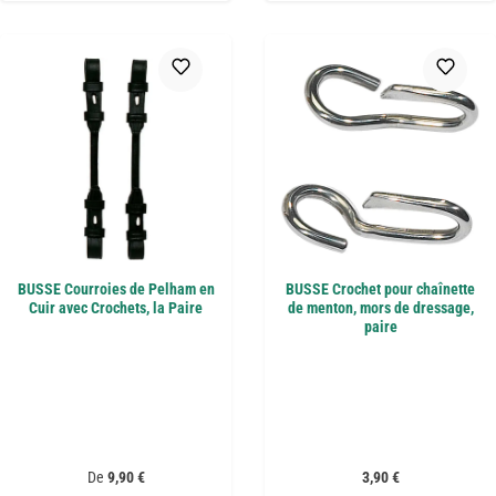
BUSSE Courroies de Pelham en
BUSSE Crochet pour chaînette
Cuir avec Crochets, la Paire
de menton, mors de dressage,
paire
Prix régulier :
Prix régulier :
De
9,90 €
3,90 €