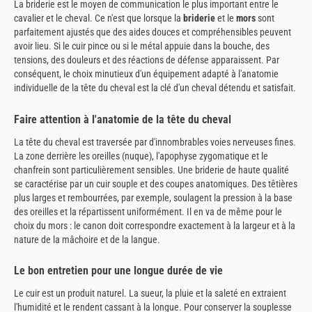
La briderie est le moyen de communication le plus important entre le
cavalier et le cheval. Ce n'est que lorsque la
briderie
et le
mors
sont
parfaitement ajustés que des aides douces et compréhensibles peuvent
avoir lieu. Si le cuir pince ou si le métal appuie dans la bouche, des
tensions, des douleurs et des réactions de défense apparaissent. Par
conséquent, le choix minutieux d'un équipement adapté à l'anatomie
individuelle de la tête du cheval est la clé d'un cheval détendu et satisfait.
Faire attention à l'anatomie de la tête du cheval
La tête du cheval est traversée par d'innombrables voies nerveuses fines.
La zone derrière les oreilles (nuque), l'apophyse zygomatique et le
chanfrein sont particulièrement sensibles. Une briderie de haute qualité
se caractérise par un cuir souple et des coupes anatomiques. Des têtières
plus larges et rembourrées, par exemple, soulagent la pression à la base
des oreilles et la répartissent uniformément. Il en va de même pour le
choix du mors : le canon doit correspondre exactement à la largeur et à la
nature de la mâchoire et de la langue.
Le bon entretien pour une longue durée de vie
Le cuir est un produit naturel. La sueur, la pluie et la saleté en extraient
l'humidité et le rendent cassant à la longue. Pour conserver la souplesse