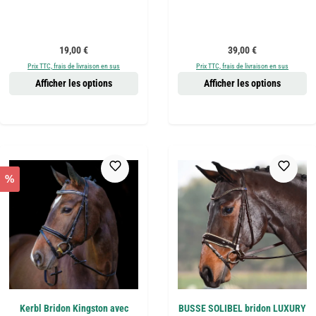
Prix régulier :
Prix régulier :
19,00 €
39,00 €
Prix TTC, frais de livraison en sus
Prix TTC, frais de livraison en sus
Afficher les options
Afficher les options
%
Kerbl Bridon Kingston avec
BUSSE SOLIBEL bridon LUXURY