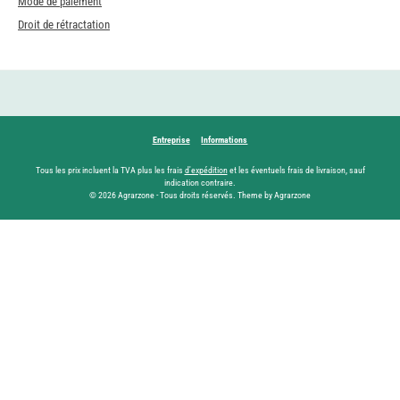
Mode de paiement
Droit de rétractation
Entreprise
Informations
Tous les prix incluent la TVA plus les frais
d'expédition
et les éventuels frais de livraison, sauf
indication contraire.
© 2026 Agrarzone - Tous droits réservés. Theme by Agrarzone