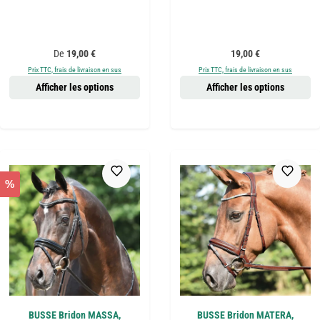
Prix régulier :
Prix régulier :
De
19,00 €
19,00 €
Prix TTC, frais de livraison en sus
Prix TTC, frais de livraison en sus
Afficher les options
Afficher les options
%
BUSSE Bridon MASSA,
BUSSE Bridon MATERA,