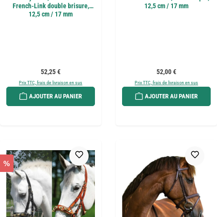
French-Link double brisure,
12,5 cm / 17 mm
12,5 cm / 17 mm
Prix régulier :
Prix régulier :
52,25 €
52,00 €
Prix TTC, frais de livraison en sus
Prix TTC, frais de livraison en sus
AJOUTER AU PANIER
AJOUTER AU PANIER
%