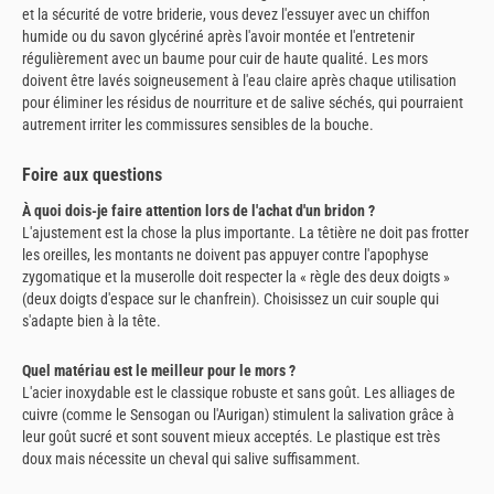
et la sécurité de votre briderie, vous devez l'essuyer avec un chiffon
humide ou du savon glycériné après l'avoir montée et l'entretenir
régulièrement avec un baume pour cuir de haute qualité. Les mors
doivent être lavés soigneusement à l'eau claire après chaque utilisation
pour éliminer les résidus de nourriture et de salive séchés, qui pourraient
autrement irriter les commissures sensibles de la bouche.
Foire aux questions
À quoi dois-je faire attention lors de l'achat d'un bridon ?
L'ajustement est la chose la plus importante. La têtière ne doit pas frotter
les oreilles, les montants ne doivent pas appuyer contre l'apophyse
zygomatique et la muserolle doit respecter la « règle des deux doigts »
(deux doigts d'espace sur le chanfrein). Choisissez un cuir souple qui
s'adapte bien à la tête.
Quel matériau est le meilleur pour le mors ?
L'acier inoxydable est le classique robuste et sans goût. Les alliages de
cuivre (comme le Sensogan ou l'Aurigan) stimulent la salivation grâce à
leur goût sucré et sont souvent mieux acceptés. Le plastique est très
doux mais nécessite un cheval qui salive suffisamment.