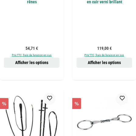
rênes
en cuir verni brillant
Prix régulier :
Prix régulier :
54,71 €
119,00 €
Prix TTC, frais de livraison en sus
Prix TTC, frais de livraison en sus
Afficher les options
Afficher les options
%
%