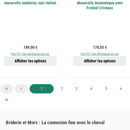
muserolle suédoise, cuir italien
Muserolle Anatomique avec
Frontal Cristaux
Prix régulier :
Prix régulier :
189,00 €
170,05 €
Prix TTC, frais de livraison en sus
Prix TTC, frais de livraison en sus
Afficher les options
Afficher les options
Page
Page
Page
Page
Page
1
2
3
4
5
Briderie et Mors : La connexion fine avec le cheval