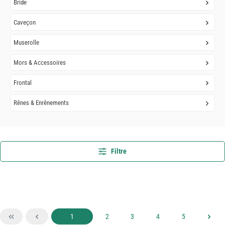
Bride
Caveçon
Muserolle
Mors & Accessoires
Frontal
Rênes & Enrênements
Filtre
Page
Page
Page
Page
Page
1
2
3
4
5