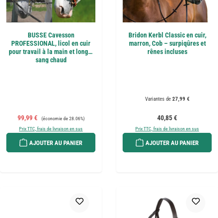
BUSSE Cavesson
Bridon Kerbl Classic en cuir,
PROFESSIONAL, licol en cuir
marron, Cob – surpiqûres et
pour travail à la main et longe,
rênes incluses
sang chaud
Variantes de
27,99 €
Prix de vente :
Prix régulier :
Prix régulier :
99,99 €
40,85 €
(économie de 28.06%)
Prix TTC, frais de livraison en sus
Prix TTC, frais de livraison en sus
AJOUTER AU PANIER
AJOUTER AU PANIER