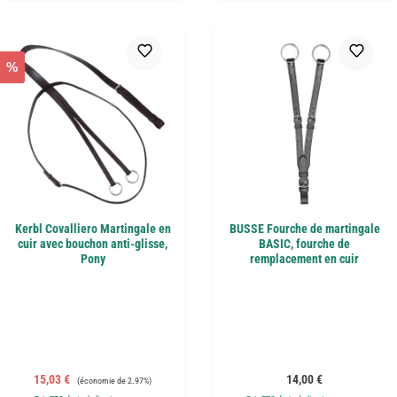
%
Kerbl Covalliero Martingale en
BUSSE Fourche de martingale
cuir avec bouchon anti-glisse,
BASIC, fourche de
Pony
remplacement en cuir
Prix de vente :
Prix régulier :
Prix régulier :
15,03 €
14,00 €
(économie de 2.97%)