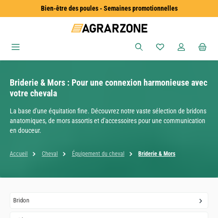
Bien-être des poules - Semaines promotionnelles
Passer au contenu principal
Vous avez 0 articles
Briderie & Mors : Pour une connexion harmonieuse avec
votre chevala
La base d'une équitation fine. Découvrez notre vaste sélection de bridons
anatomiques, de mors assortis et d'accessoires pour une communication
en douceur.
Accueil
Cheval
Équipement du cheval
Briderie & Mors
Bridon