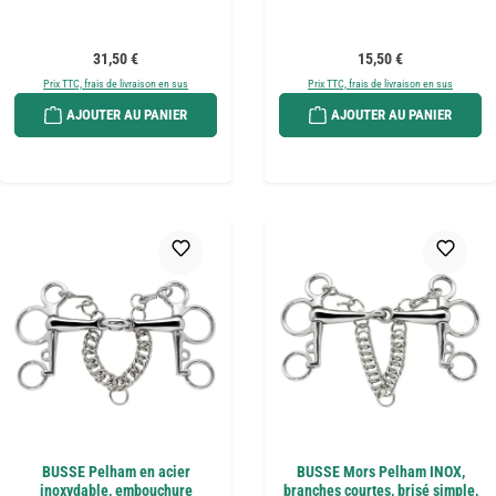
Prix régulier :
Prix régulier :
31,50 €
15,50 €
Prix TTC, frais de livraison en sus
Prix TTC, frais de livraison en sus
AJOUTER AU PANIER
AJOUTER AU PANIER
BUSSE Pelham en acier
BUSSE Mors Pelham INOX,
inoxydable, embouchure
branches courtes, brisé simple,