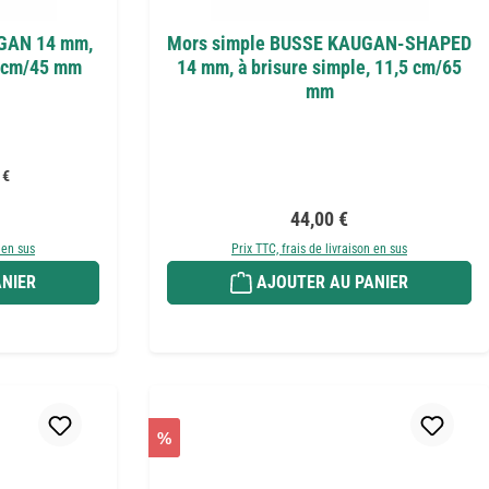
GAN 14 mm,
Mors simple BUSSE KAUGAN-SHAPED
5 cm/45 mm
14 mm, à brisure simple, 11,5 cm/65
mm
 €
r :
Prix régulier :
44,00 €
 en sus
Prix TTC, frais de livraison en sus
NIER
AJOUTER AU PANIER
%