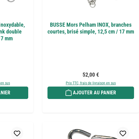
inoxydable,
BUSSE Mors Pelham INOX, branches
nk double
courtes, brisé simple, 12,5 cm / 17 mm
 17 mm
r :
Prix régulier :
52,00 €
 en sus
Prix TTC, frais de livraison en sus
NIER
AJOUTER AU PANIER