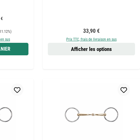
 €
Prix régulier :
33,90 €
11.12%)
 en sus
Prix TTC, frais de livraison en sus
NIER
Afficher les options