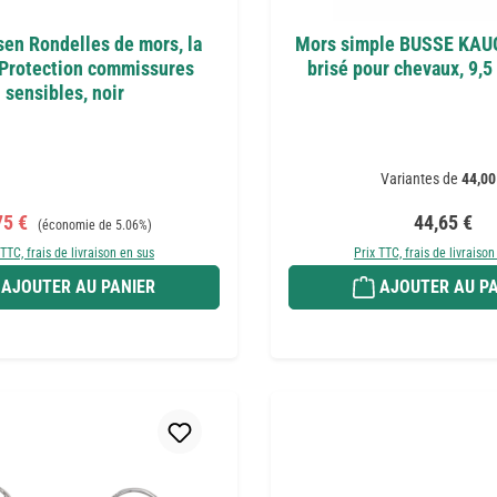
en Rondelles de mors, la
Mors simple BUSSE KAU
 Protection commissures
brisé pour chevaux, 9,
sensibles, noir
Variantes de
44,00
x de vente :
Prix régulier :
Prix régulie
75 €
44,65 €
(économie de 5.06%)
 TTC, frais de livraison en sus
Prix TTC, frais de livraison
AJOUTER AU PANIER
AJOUTER AU PA