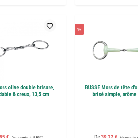
%
rs olive double brisure,
BUSSE Mors de tête d'o
dable & creux, 13,5 cm
brisé simple, arôm
x de vente :
Prix régulier :
Prix de vente :
Prix régulier
,85 €
De
39,22 €
(économie de 9.95%)
(économie 