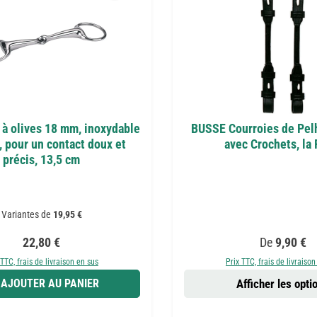
 à olives 18 mm, inoxydable
BUSSE Courroies de Pel
, pour un contact doux et
avec Crochets, la 
précis, 13,5 cm
Variantes de
19,95 €
Prix régulier :
Prix régulier
22,80 €
De
9,90 €
 TTC, frais de livraison en sus
Prix TTC, frais de livraison
AJOUTER AU PANIER
Afficher les opti