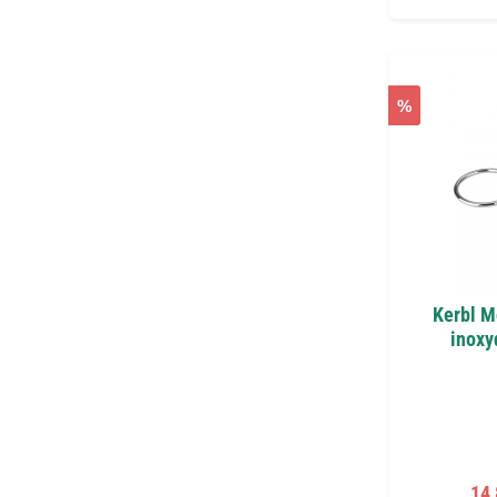
%
Kerbl Mo
inoxy
Pri
14