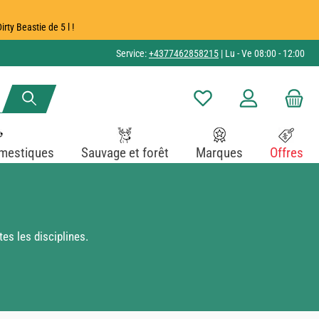
ty Beastie de 5 l !
Service:
+4377462858215
| Lu - Ve 08:00 - 12:00
Vous avez 0 articles dans v
mestiques
Sauvage et forêt
Marques
Offres
es les disciplines.