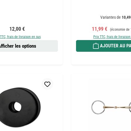
Variantes de
10,49
Prix régulier :
Prix de vente :
Prix régulier :
12,00 €
11,99 €
(économie de 
 TTC, frais de livraison en sus
Prix TTC, frais de livraison
fficher les options
AJOUTER AU PA