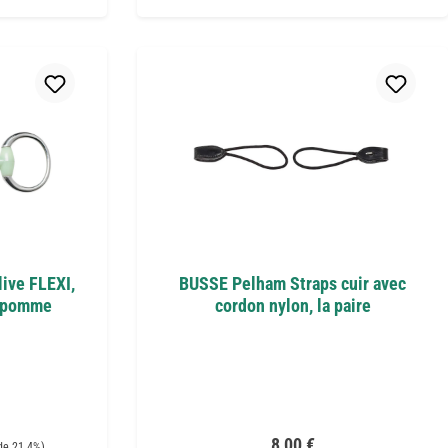
live FLEXI,
BUSSE Pelham Straps cuir avec
e pomme
cordon nylon, la paire
 :
Prix régulier :
8,00 €
de 21.4%)