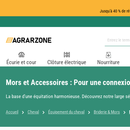
ser au contenu principal
Passer à la recherche
Passer à la navigation principale
Jusqu'à 40 % de ré
Écurie et cour
Clôture électrique
Nourriture
Mors et Accessoires : Pour une connexio
La base d'une équitation harmonieuse. Découvrez notre large sél
Accueil
Cheval
Équipement du cheval
Briderie & Mors