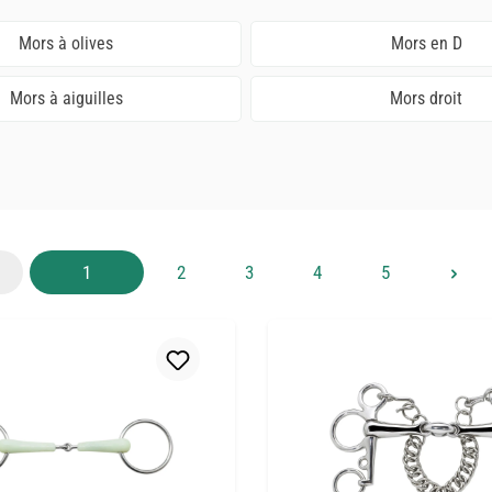
Mors à olives
Mors en D
Mors à aiguilles
Mors droit
Page
Page
Page
Page
Page
1
2
3
4
5