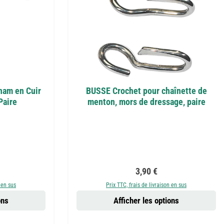
ham en Cuir
BUSSE Crochet pour chaînette de
Paire
menton, mors de dressage, paire
 :
Prix régulier :
3,90 €
 en sus
Prix TTC, frais de livraison en sus
ons
Afficher les options