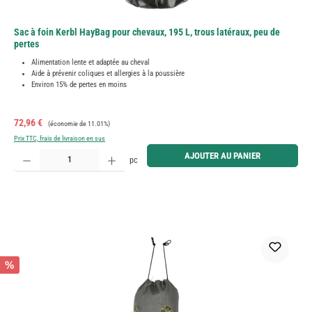
Sac à foin Kerbl HayBag pour chevaux, 195 L, trous latéraux, peu de
pertes
Alimentation lente et adaptée au cheval
Aide à prévenir coliques et allergies à la poussière
Environ 15% de pertes en moins
Prix de vente :
Prix régulier :
72,96 €
(économie de 11.01%)
Prix TTC, frais de livraison en sus
Quantité de produit : Entrez la quantité souhaitée ou utilisez les boutons pour augmenter ou diminue
AJOUTER AU PANIER
pc
%