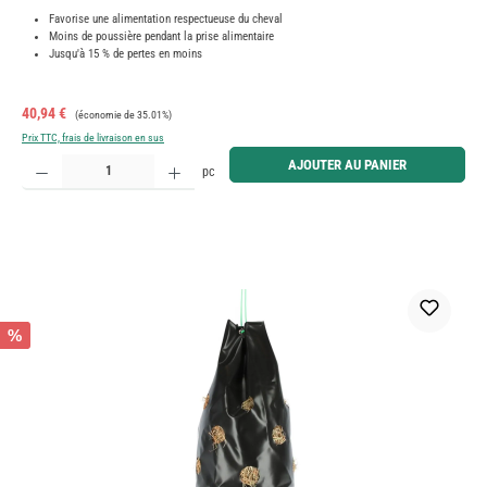
Favorise une alimentation respectueuse du cheval
Moins de poussière pendant la prise alimentaire
Jusqu'à 15 % de pertes en moins
Prix de vente :
Prix régulier :
40,94 €
(économie de 35.01%)
Prix TTC, frais de livraison en sus
Quantité de produit : Entrez la quantité souhaitée ou utilisez les boutons pour augmenter ou diminue
AJOUTER AU PANIER
pc
%