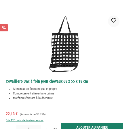
%
Covalliero Sac à foin pour chevaux 68 x 55 x 18 cm
Alimentation économique et propre
Comportement alimentaire calme
Matériau résistant à la déchirure
Prix de vente :
Prix régulier :
22,13 €
(économie de 36.75%)
Prix TTC, frais de livraison en sus
Quantité de produit : Entrez la quantité souhaitée ou utilisez les boutons pour augmenter ou diminue
AJOUTER AU PANIER