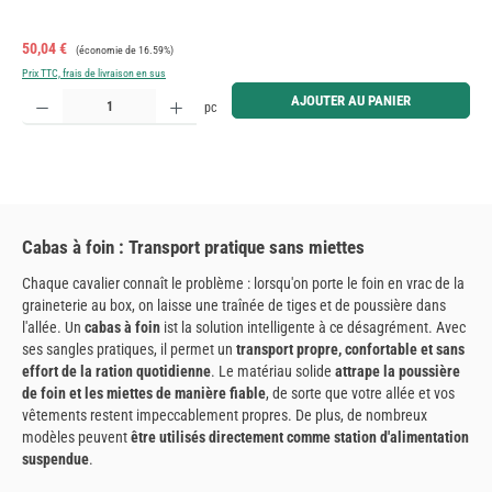
Prix de vente :
Prix régulier :
50,04 €
(économie de 16.59%)
Prix TTC, frais de livraison en sus
Quantité de produit : Entrez la quantité souhaitée ou utilisez les boutons pour augmenter ou diminue
AJOUTER AU PANIER
pc
Cabas à foin : Transport pratique sans miettes
Chaque cavalier connaît le problème : lorsqu'on porte le foin en vrac de la
graineterie au box, on laisse une traînée de tiges et de poussière dans
l'allée. Un
cabas à foin
ist la solution intelligente à ce désagrément. Avec
ses sangles pratiques, il permet un
transport propre, confortable et sans
effort de la ration quotidienne
. Le matériau solide
attrape la poussière
de foin et les miettes de manière fiable
, de sorte que votre allée et vos
vêtements restent impeccablement propres. De plus, de nombreux
modèles peuvent
être utilisés directement comme station d'alimentation
suspendue
.