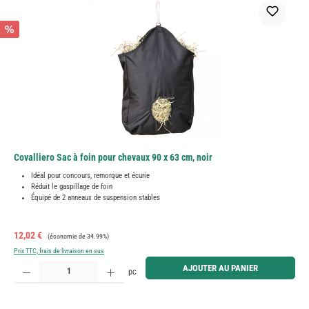
%
Covalliero Sac à foin pour chevaux 90 x 63 cm, noir
Idéal pour concours, remorque et écurie
Réduit le gaspillage de foin
Équipé de 2 anneaux de suspension stables
Prix de vente :
Prix régulier :
12,02 €
(économie de 34.99%)
Prix TTC, frais de livraison en sus
Quantité de produit : Entrez la quantité souhaitée ou utilisez les boutons pour augmenter ou diminue
AJOUTER AU PANIER
pc