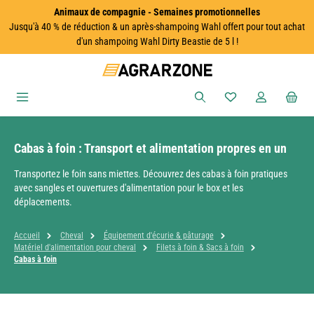
Animaux de compagnie - Semaines promotionnelles
Passer au contenu principal
Jusqu'à 40 % de réduction & un après-shampoing Wahl offert pour tout achat
d'un shampoing Wahl Dirty Beastie de 5 l !
Vous avez 0 articles
Cabas à foin : Transport et alimentation propres en un
Transportez le foin sans miettes. Découvrez des cabas à foin pratiques
avec sangles et ouvertures d'alimentation pour le box et les
déplacements.
Accueil
Cheval
Équipement d'écurie & pâturage
Matériel d'alimentation pour cheval
Filets à foin & Sacs à foin
Cabas à foin