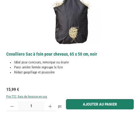
Covalliero Sac à foin pour chevaux, 65 x 50 cm, noir
Idéal pour concours, remorque ou écurie
Paroi arrière fermée regroupe le foin
Réduit gaspillage et poussière
Prix régulier :
15,99 €
Prix TTC, frais de livraison en sus
Quantité de produit : Entrez la quantité souhaitée ou utilisez les boutons pour augmenter ou diminue
AJOUTER AU PANIER
pc