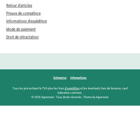
Retour d'articles
Preuve de compétnce
Informations d'expédition
Mode de paiement
Droit de rétractation
Entreprise
Informations
Tous les prix incluent la TVA plus les frais
d'expédition
et les éventuels frais de livraison, sauf
indication contraire.
© 2026 Agrarzone - Tous droits réservés. Theme by Agrarzone