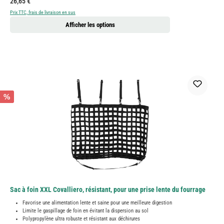
Prix régulier :
26,65 €
Prix TTC, frais de livraison en sus
Afficher les options
%
Sac à foin XXL Covalliero, résistant, pour une prise lente du fourrage
Favorise une alimentation lente et saine pour une meilleure digestion
Limite le gaspillage de foin en évitant la dispersion au sol
Polypropylène ultra robuste et résistant aux déchirures