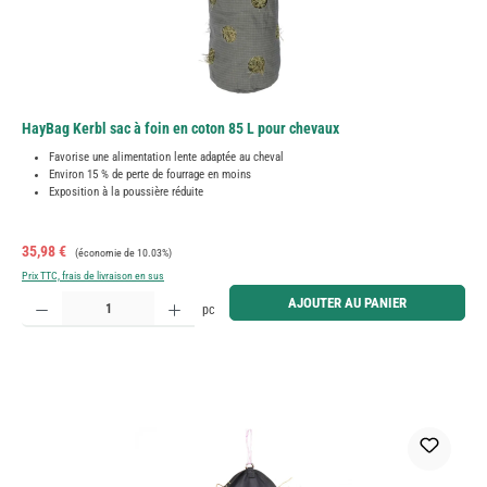
HayBag Kerbl sac à foin en coton 85 L pour chevaux
Favorise une alimentation lente adaptée au cheval
Environ 15 % de perte de fourrage en moins
Exposition à la poussière réduite
Prix de vente :
Prix régulier :
35,98 €
(économie de 10.03%)
Prix TTC, frais de livraison en sus
Quantité de produit : Entrez la quantité souhaitée ou utilisez les boutons pour augmenter ou diminue
AJOUTER AU PANIER
pc