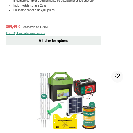
Ensemble complet d'équipements de pâturage pour les chevaux
Incl. module solaire 25 w
Puissante batterie de 4,00 joules
Prix de vente :
Prix régulier :
809,49 €
(économie de 4.99%)
Prix TTC, frais de livraison en sus
Afficher les options