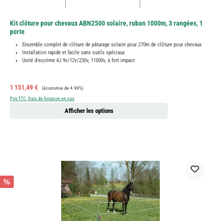
Kit clôture pour chevaux ABN2500 solaire, ruban 1000m, 3 rangées, 1
porte
Ensemble complet de clôture de pâturage solaire pour 270m de clôture pour chevaux
Installation rapide et facile sans outils spéciaux
Unité d'escrime 4J 9v/12v/230v, 11000v, à fort impact
Prix de vente :
Prix régulier :
1 151,49 €
(économie de 4.99%)
Prix TTC, frais de livraison en sus
Afficher les options
%