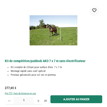
Kit de compétition/paddock AKO 7 x 7 m sans électrificateur
Kit complet de clôture pour surface d'env. 7 x 7 m
Montage rapide sans outil spécial
Poteaux galvanisés pour sol sec et pierreux
Prix régulier :
277,65 €
Prix TTC, frais de livraison en sus
Quantité de produit : Entrez la quantité souhaitée ou utilisez les boutons pour augmenter ou diminue
AJOUTER AU PANIER
pc