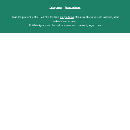
Entreprise
Informations
Tous les prix incluent la TVA plus les frais
d'expédition
et les éventuels frais de livraison, sauf
indication contraire.
© 2026 Agrarzone - Tous droits réservés. Theme by Agrarzone