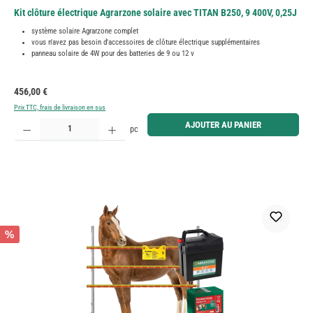
Kit clôture électrique Agrarzone solaire avec TITAN B250, 9 400V, 0,25J
système solaire Agrarzone complet
vous n'avez pas besoin d'accessoires de clôture électrique supplémentaires
panneau solaire de 4W pour des batteries de 9 ou 12 v
Prix régulier :
456,00 €
Prix TTC, frais de livraison en sus
Quantité de produit : Entrez la quantité souhaitée ou utilisez les boutons pour augmenter ou diminue
AJOUTER AU PANIER
pc
%