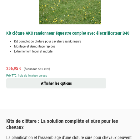
Kit clôture AKO randonneur équestre complet avec électrificateur B40
Kit complet de clôture pour cavaliers randonneurs
Montage et démontage rapides
Extrêmement léger et mobile
Prix de vente :
Prix régulier :
256,95 €
(économie de 0.02%)
Prix TTC, frais de livraison en sus
Afficher les options
Kits de clôture : La solution complète et sûre pour les
chevaux
La planification et l'assemblage d'une clôture sûre pour chevaux peuvent