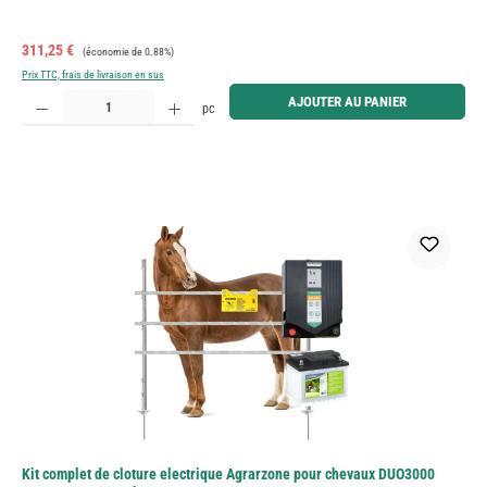
Prix de vente :
Prix régulier :
311,25 €
(économie de 0.88%)
Prix TTC, frais de livraison en sus
Quantité de produit : Entrez la quantité souhaitée ou utilisez les boutons pour augmenter ou diminue
AJOUTER AU PANIER
pc
Kit complet de cloture electrique Agrarzone pour chevaux DUO3000