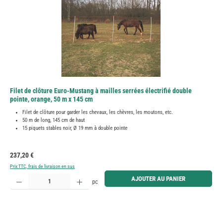
Filet de clôture Euro-Mustang à mailles serrées électrifié double
pointe, orange, 50 m x 145 cm
Filet de clôture pour garder les chevaux, les chèvres, les moutons, etc.
50 m de long, 145 cm de haut
15 piquets stables noir, Ø 19 mm à double pointe
Prix régulier :
237,20 €
Prix TTC, frais de livraison en sus
Quantité de produit : Entrez la quantité souhaitée ou utilisez les boutons pour augmenter ou diminue
AJOUTER AU PANIER
pc