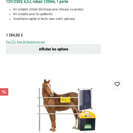
12V/230V, 4,5J, ruban 1200m, 1 porte
kit complet clôture électrique pour chevaux ou poneys
Kit complet pour les paddocks
Installation rapide et facile sans outils spéciaux
Prix régulier :
1 284,00 €
Prix TTC, frais de livraison en sus
Afficher les options
%