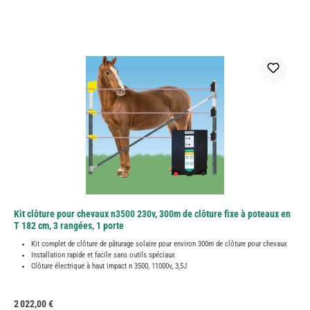
Kit clôture pour chevaux n3500 230v, 300m de clôture fixe à poteaux en
T 182 cm, 3 rangées, 1 porte
Kit complet de clôture de pâturage solaire pour environ 300m de clôture pour chevaux
Installation rapide et facile sans outils spéciaux
Clôture électrique à haut impact n 3500, 11000v, 3,5J
Prix régulier :
2 022,00 €