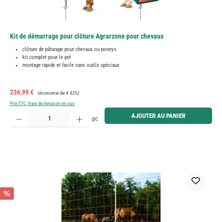
Kit de démarrage pour clôture Agrarzone pour chevaux
clôture de pâturage pour chevaux ou poneys
kit complet pour le pré
montage rapide et facile sans outils spéciaux
Prix de vente :
Prix régulier :
236,99 €
(économie de 4.82%)
Prix TTC, frais de livraison en sus
Quantité de produit : Entrez la quantité souhaitée ou utilisez les boutons pour augmenter ou diminue
AJOUTER AU PANIER
pc
%