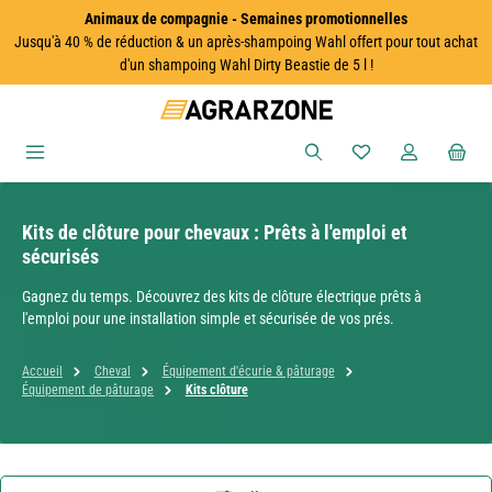
Animaux de compagnie - Semaines promotionnelles
Passer au contenu principal
Jusqu'à 40 % de réduction & un après-shampoing Wahl offert pour tout achat
d'un shampoing Wahl Dirty Beastie de 5 l !
Vous avez 0 articles
Kits de clôture pour chevaux : Prêts à l'emploi et
sécurisés
Gagnez du temps. Découvrez des kits de clôture électrique prêts à
l'emploi pour une installation simple et sécurisée de vos prés.
Accueil
Cheval
Équipement d'écurie & pâturage
Équipement de pâturage
Kits clôture