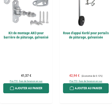
Kit de montage AKO pour
Roue d'appui Kerbl pour portails
barrière de pâturage, galvanisé
de pâturage, galvanisée
Prix régulier :
Prix de vente :
Prix régulier :
41,57 €
42,94 €
(économie de 0.12%)
Prix TTC, frais de livraison en sus
Prix TTC, frais de livraison en sus
AJOUTER AU PANIER
AJOUTER AU PANIER