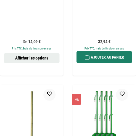
Prix régulier :
Prix régulier :
De
14,09 €
32,94 €
Prix TTC, frais de livraison en sus
Prix TTC, frais de livraison en sus
AJOUTER AU PANIER
Afficher les options
%