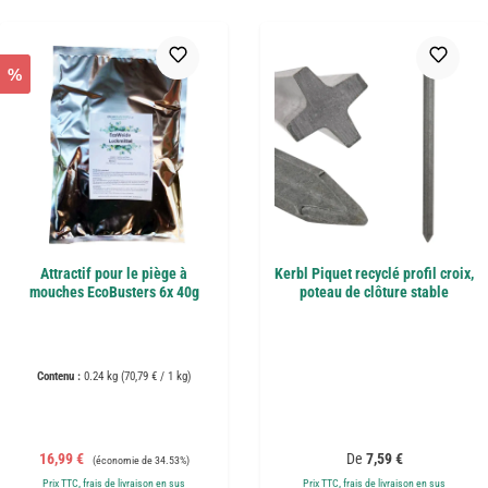
%
Attractif pour le piège à
Kerbl Piquet recyclé profil croix,
mouches EcoBusters 6x 40g
poteau de clôture stable
Contenu :
0.24 kg
(70,79 € / 1 kg)
Prix de vente :
Prix régulier :
Prix régulier :
16,99 €
De
7,59 €
(économie de 34.53%)
Prix TTC, frais de livraison en sus
Prix TTC, frais de livraison en sus