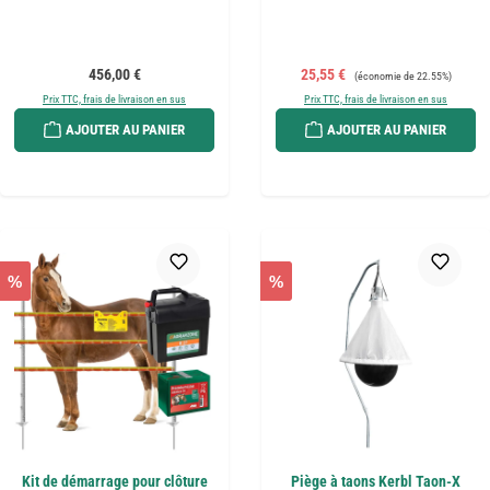
Prix régulier :
Prix de vente :
Prix régulier :
456,00 €
25,55 €
(économie de 22.55%)
Prix TTC, frais de livraison en sus
Prix TTC, frais de livraison en sus
AJOUTER AU PANIER
AJOUTER AU PANIER
%
%
Kit de démarrage pour clôture
Piège à taons Kerbl Taon-X