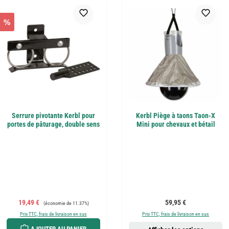
%
Serrure pivotante Kerbl pour
Kerbl Piège à taons Taon-X
portes de pâturage, double sens
Mini pour chevaux et bétail
Prix de vente :
Prix régulier :
Prix régulier :
19,49 €
59,95 €
(économie de 11.37%)
Prix TTC, frais de livraison en sus
Prix TTC, frais de livraison en sus
AJOUTER AU PANIER