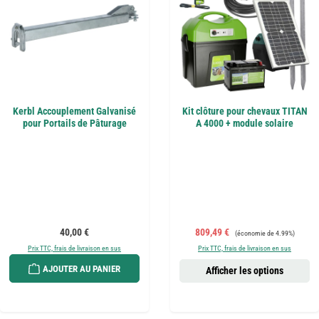
Kerbl Accouplement Galvanisé
Kit clôture pour chevaux TITAN
pour Portails de Pâturage
A 4000 + module solaire
Prix régulier :
Prix de vente :
Prix régulier :
40,00 €
809,49 €
(économie de 4.99%)
Prix TTC, frais de livraison en sus
Prix TTC, frais de livraison en sus
AJOUTER AU PANIER
Afficher les options