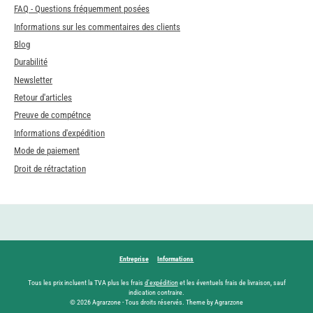
FAQ - Questions fréquemment posées
Informations sur les commentaires des clients
Blog
Durabilité
Newsletter
Retour d'articles
Preuve de compétnce
Informations d'expédition
Mode de paiement
Droit de rétractation
Entreprise
Informations
Tous les prix incluent la TVA plus les frais
d'expédition
et les éventuels frais de livraison, sauf
indication contraire.
© 2026 Agrarzone - Tous droits réservés. Theme by Agrarzone