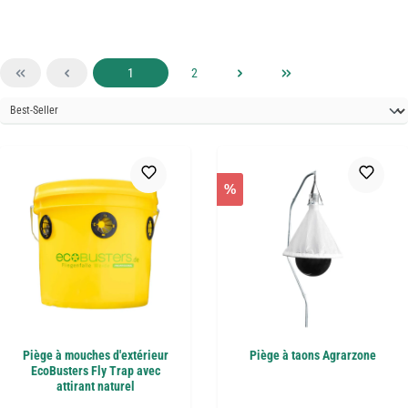
Page
Page
1
2
%
Piège à mouches d'extérieur
Piège à taons Agrarzone
EcoBusters Fly Trap avec
attirant naturel