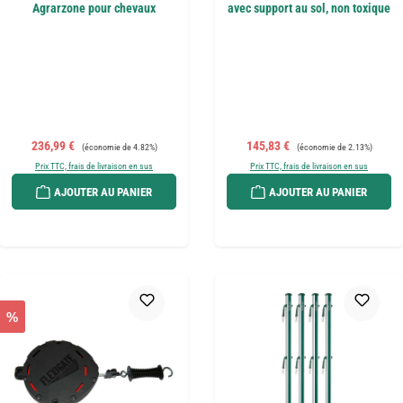
Agrarzone pour chevaux
avec support au sol, non toxique
Prix de vente :
Prix régulier :
Prix de vente :
Prix régulier :
236,99 €
145,83 €
(économie de 4.82%)
(économie de 2.13%)
Prix TTC, frais de livraison en sus
Prix TTC, frais de livraison en sus
AJOUTER AU PANIER
AJOUTER AU PANIER
%