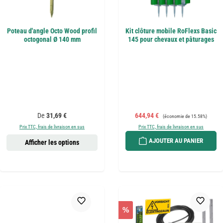
Poteau d'angle Octo Wood profil
Kit clôture mobile RoFlexs Basic
octogonal Ø 140 mm
145 pour chevaux et pâturages
Prix régulier :
Prix de vente :
Prix régulier :
De
31,69 €
644,94 €
(économie de 15.58%)
Prix TTC, frais de livraison en sus
Prix TTC, frais de livraison en sus
AJOUTER AU PANIER
Afficher les options
%