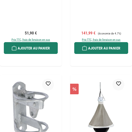
Prix régulier :
Prix de vente :
Prix régulier :
51,90 €
141,99 €
(économie de 4.7%)
Prix TTC, frais de livraison en sus
Prix TTC, frais de livraison en sus
AJOUTER AU PANIER
AJOUTER AU PANIER
%