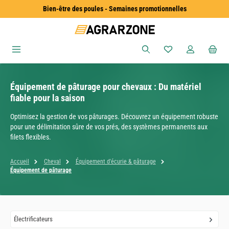
Bien-être des poules - Semaines promotionnelles
Passer au contenu principal
Vous avez 0 articles
Équipement de pâturage pour chevaux : Du matériel
fiable pour la saison
Optimisez la gestion de vos pâturages. Découvrez un équipement robuste
pour une délimitation sûre de vos prés, des systèmes permanents aux
filets flexibles.
Accueil
Cheval
Équipement d'écurie & pâturage
Équipement de pâturage
Électrificateurs