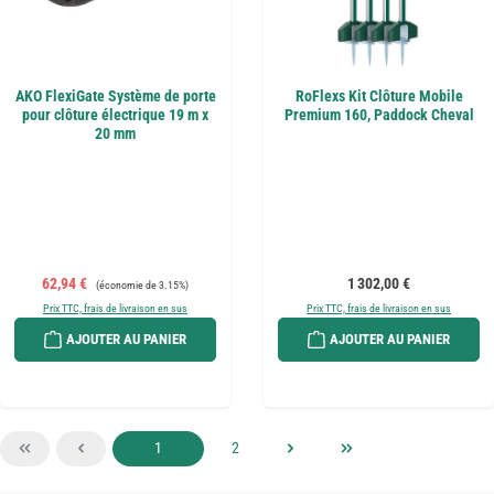
AKO FlexiGate Système de porte
RoFlexs Kit Clôture Mobile
pour clôture électrique 19 m x
Premium 160, Paddock Cheval
20 mm
Prix de vente :
Prix régulier :
Prix régulier :
62,94 €
1 302,00 €
(économie de 3.15%)
Prix TTC, frais de livraison en sus
Prix TTC, frais de livraison en sus
AJOUTER AU PANIER
AJOUTER AU PANIER
Page
Page
1
2