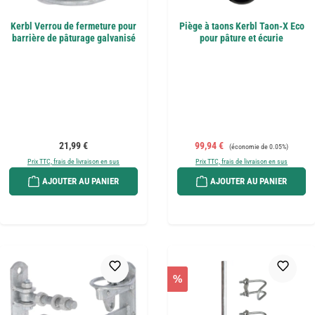
Kerbl Verrou de fermeture pour
Piège à taons Kerbl Taon-X Eco
barrière de pâturage galvanisé
pour pâture et écurie
Prix régulier :
Prix de vente :
Prix régulier :
21,99 €
99,94 €
(économie de 0.05%)
Prix TTC, frais de livraison en sus
Prix TTC, frais de livraison en sus
AJOUTER AU PANIER
AJOUTER AU PANIER
%