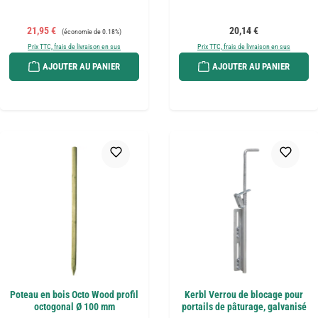
Prix de vente :
Prix régulier :
Prix régulier :
21,95 €
20,14 €
(économie de 0.18%)
Prix TTC, frais de livraison en sus
Prix TTC, frais de livraison en sus
AJOUTER AU PANIER
AJOUTER AU PANIER
Poteau en bois Octo Wood profil
Kerbl Verrou de blocage pour
octogonal Ø 100 mm
portails de pâturage, galvanisé