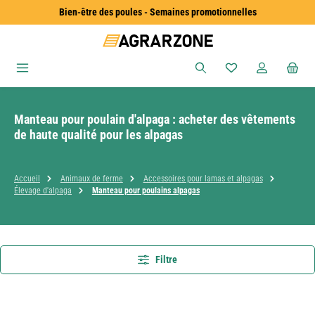
Bien-être des poules - Semaines promotionnelles
Passer au contenu principal
Vous avez 0 articles
Manteau pour poulain d'alpaga : acheter des vêtements
de haute qualité pour les alpagas
Accueil
Animaux de ferme
Accessoires pour lamas et alpagas
Élevage d'alpaga
Manteau pour poulains alpagas
Filtre