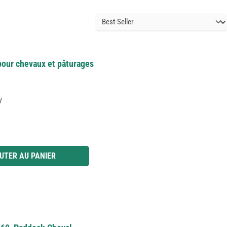
pour chevaux et pâturages
V
 ou utilisez les boutons pour augmenter ou diminuer la quantité.
UTER AU PANIER