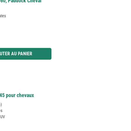
160, Paddock Cheval
utes
 ou utilisez les boutons pour augmenter ou diminuer la quantité.
UTER AU PANIER
145 pour chevaux
m)
es
x UV