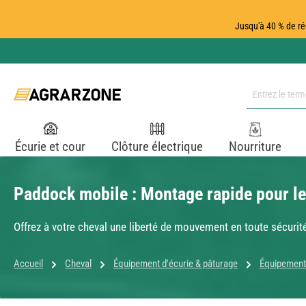
ser au contenu principal
Passer à la recherche
Passer à la navigation principale
Jusqu'à 40 % de ré
Écurie et cour
Clôture électrique
Nourriture
Paddock mobile : Montage rapide pour le
Offrez à votre cheval une liberté de mouvement en toute sécurit
Accueil
Cheval
Équipement d'écurie & pâturage
Équipement