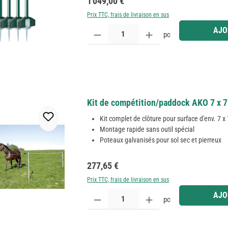
Prix régulier :
1 049,00 €
Prix TTC, frais de livraison en sus
Quantité de produit : Entrez la quantité souhaitée
AJO
pc
Kit de compétition/paddock AKO 7 x 7 
Kit complet de clôture pour surface d'env. 7 x
Montage rapide sans outil spécial
Poteaux galvanisés pour sol sec et pierreux
Prix régulier :
277,65 €
Prix TTC, frais de livraison en sus
Quantité de produit : Entrez la quantité souhaitée
AJO
pc