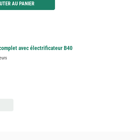
 ou utilisez les boutons pour augmenter ou diminuer la quantité.
UTER AU PANIER
complet avec électrificateur B40
eurs