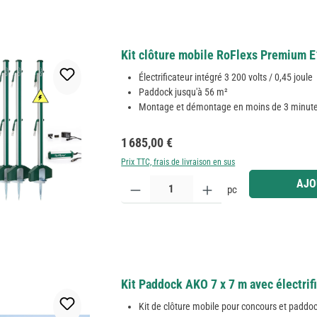
Kit clôture mobile RoFlexs Premium E
Électrificateur intégré 3 200 volts / 0,45 joule
Paddock jusqu'à 56 m²
Montage et démontage en moins de 3 minut
Prix régulier :
1 685,00 €
Prix TTC, frais de livraison en sus
Quantité de produit : Entrez la quantité souhaitée
AJO
pc
Kit Paddock AKO 7 x 7 m avec électrif
Kit de clôture mobile pour concours et paddo