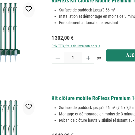
RoFlexs Kit Clôture Mobile Premium 
Surface de paddock jusqu'à 56 m²
Installation et démontage en moins de 3 min
Enroulement automatique résistant
Prix régulier :
1 302,00 €
Prix TTC, frais de livraison en sus
Quantité de produit : Entrez la quantité souhaitée
AJO
pc
Kit clôture mobile RoFlexs Premium 
Surface de paddock jusqu'à 56 m² (7,5 x 7,5 
Montage et démontage en moins de 3 minut
Ruban de clôture haute visibilité résistant au