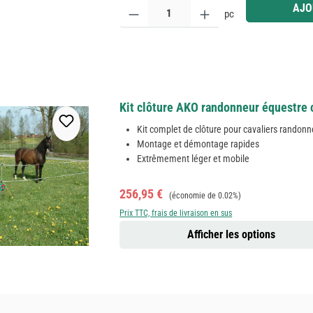
Quantité de produit : Entrez la quantité souhaitée
AJO
pc
Kit clôture AKO randonneur équestre 
Kit complet de clôture pour cavaliers randonn
Montage et démontage rapides
Extrêmement léger et mobile
Prix de vente :
Prix régulier :
256,95 €
(économie de 0.02%)
Prix TTC, frais de livraison en sus
Afficher les options