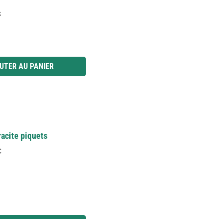
x
 ou utilisez les boutons pour augmenter ou diminuer la quantité.
UTER AU PANIER
racite piquets
C