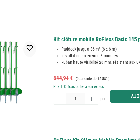
Kit clôture mobile RoFlexs Basic 145 
Paddock jusqu'à 36 m² (6 x 6 m)
Installation en environ 3 minutes
Ruban haute visibilité 20 mm, résistant aux U
Prix de vente :
Prix régulier :
644,94 €
(économie de 15.58%)
Prix TTC, frais de livraison en sus
Quantité de produit : Entrez la quantité souhaitée
AJO
pc