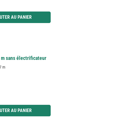
 ou utilisez les boutons pour augmenter ou diminuer la quantité.
UTER AU PANIER
m sans électrificateur
 7 m
 ou utilisez les boutons pour augmenter ou diminuer la quantité.
UTER AU PANIER