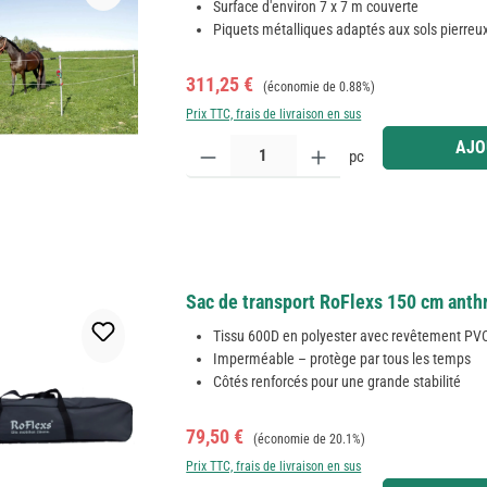
Surface d'environ 7 x 7 m couverte
Piquets métalliques adaptés aux sols pierreu
Prix de vente :
Prix régulier :
311,25 €
(économie de 0.88%)
Prix TTC, frais de livraison en sus
Quantité de produit : Entrez la quantité souhaitée
AJO
pc
Sac de transport RoFlexs 150 cm anth
Tissu 600D en polyester avec revêtement PV
Imperméable – protège par tous les temps
Côtés renforcés pour une grande stabilité
Prix de vente :
Prix régulier :
79,50 €
(économie de 20.1%)
Prix TTC, frais de livraison en sus