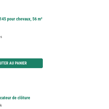
145 pour chevaux, 56 m²
es
 ou utilisez les boutons pour augmenter ou diminuer la quantité.
UTER AU PANIER
icateur de clôture
ck