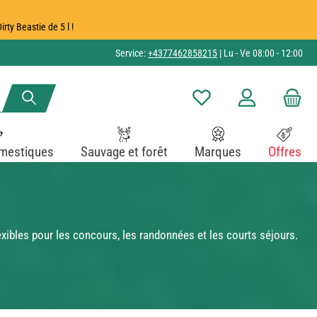
ty Beastie de 5 l !
Service:
+4377462858215
| Lu - Ve 08:00 - 12:00
Vous avez 0 articles dans v
mestiques
Sauvage et forêt
Marques
Offres
ibles pour les concours, les randonnées et les courts séjours.