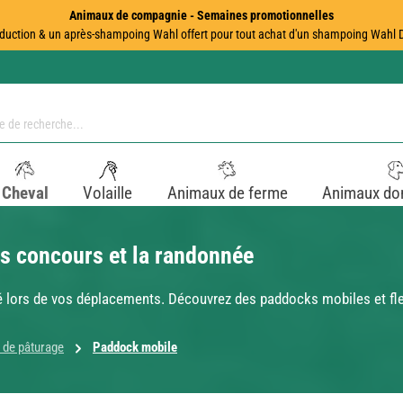
Animaux de compagnie - Semaines promotionnelles
duction & un après-shampoing Wahl offert pour tout achat d'un shampoing Wahl Dir
Cheval
Volaille
Animaux de ferme
Animaux do
s concours et la randonnée
é lors de vos déplacements. Découvrez des paddocks mobiles et flex
 de pâturage
Paddock mobile