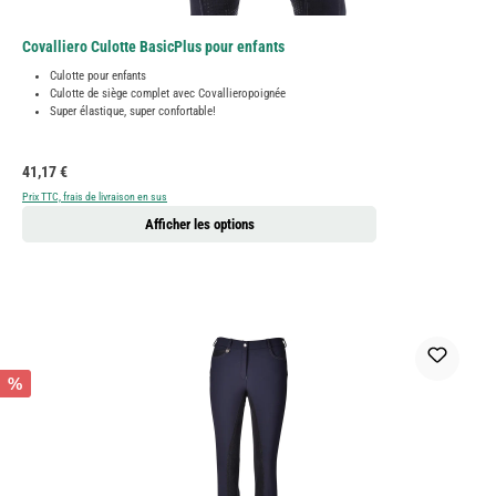
Covalliero Culotte BasicPlus pour enfants
Culotte pour enfants
Culotte de siège complet avec Covallieropoignée
Super élastique, super confortable!
Prix régulier :
41,17 €
Prix TTC, frais de livraison en sus
Afficher les options
%