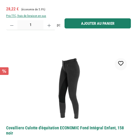
Prix de vente :
Prix régulier :
28,22 €
(économie de 5.9%)
Prix TTC, frais de livraison en sus
Quantité de produit : Entrez la quantité souhaitée ou utilisez les boutons pour augmenter ou diminue
AJOUTER AU PANIER
pc
%
Covalliero Culotte d'équitation ECONOMIC Fond Intégral Enfant, 158
noir