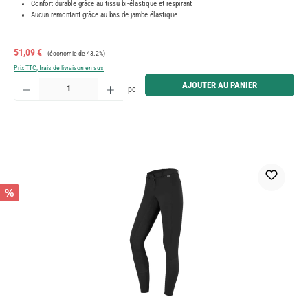
Confort durable grâce au tissu bi-élastique et respirant
Aucun remontant grâce au bas de jambe élastique
Prix de vente :
Prix régulier :
51,09 €
(économie de 43.2%)
Prix TTC, frais de livraison en sus
Quantité de produit : Entrez la quantité souhaitée ou utilisez les boutons pour augmenter ou diminue
AJOUTER AU PANIER
pc
%