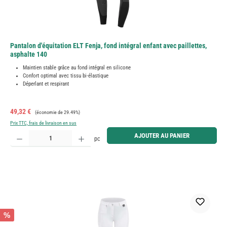
Pantalon d'équitation ELT Fenja, fond intégral enfant avec paillettes,
asphalte 140
Maintien stable grâce au fond intégral en silicone
Confort optimal avec tissu bi-élastique
Déperlant et respirant
Prix de vente :
Prix régulier :
49,32 €
(économie de 29.49%)
Prix TTC, frais de livraison en sus
Quantité de produit : Entrez la quantité souhaitée ou utilisez les boutons pour augmenter ou diminue
AJOUTER AU PANIER
pc
%