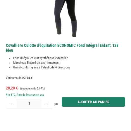
Covalliero Culotte d'équitation ECONOMIC Fond Intégral Enfant, 128
bleu
Fond intégral en cuir synthétique extensible
Manchette ElastoSoft anti-frottement
Grand confort grâce à l'élasticité 4 directions
Variantes de
23,98 €
Prix de vente :
Prix régulier :
28,20 €
(économie de 5.97%)
Prix TTC, frais de livraison en sus
Quantité de produit : Entrez la quantité souhaitée ou utilisez les boutons pour augmenter ou diminue
AJOUTER AU PANIER
pc