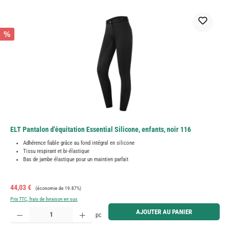
%
ELT Pantalon d'équitation Essential Silicone, enfants, noir 116
Adhérence fiable grâce au fond intégral en silicone
Tissu respirant et bi-élastique
Bas de jambe élastique pour un maintien parfait
Prix de vente :
Prix régulier :
44,03 €
(économie de 19.87%)
Prix TTC, frais de livraison en sus
Quantité de produit : Entrez la quantité souhaitée ou utilisez les boutons pour augmenter ou diminue
AJOUTER AU PANIER
pc