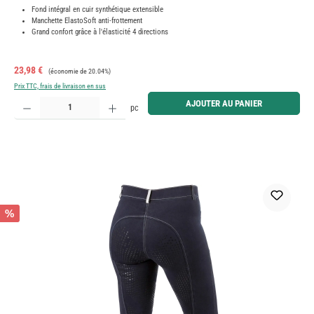
Fond intégral en cuir synthétique extensible
Manchette ElastoSoft anti-frottement
Grand confort grâce à l'élasticité 4 directions
Prix de vente :
Prix régulier :
23,98 €
(économie de 20.04%)
Prix TTC, frais de livraison en sus
Quantité de produit : Entrez la quantité souhaitée ou utilisez les boutons pour augmenter ou diminue
AJOUTER AU PANIER
pc
%