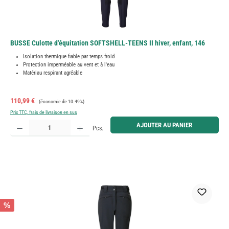
BUSSE Culotte d'équitation SOFTSHELL-TEENS II hiver, enfant, 146
Isolation thermique fiable par temps froid
Protection imperméable au vent et à l'eau
Matériau respirant agréable
Prix de vente :
Prix régulier :
110,99 €
(économie de 10.49%)
Prix TTC, frais de livraison en sus
Quantité de produit : Entrez la quantité souhaitée ou utilisez les boutons pour augmenter ou diminue
AJOUTER AU PANIER
Pcs.
%