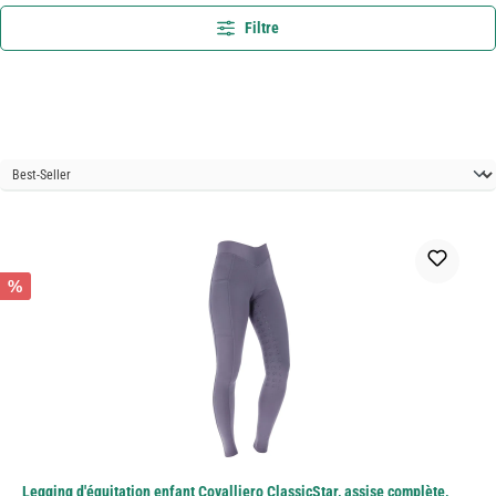
Filtre
%
Legging d'équitation enfant Covalliero ClassicStar, assise complète,