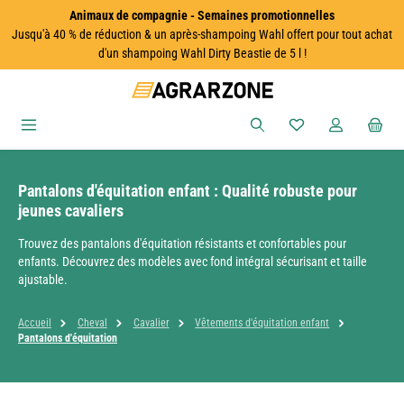
Animaux de compagnie - Semaines promotionnelles
Passer au contenu principal
Jusqu'à 40 % de réduction & un après-shampoing Wahl offert pour tout achat
d'un shampoing Wahl Dirty Beastie de 5 l !
Vous avez 0 articles
Pantalons d'équitation enfant : Qualité robuste pour
jeunes cavaliers
Trouvez des pantalons d'équitation résistants et confortables pour
enfants. Découvrez des modèles avec fond intégral sécurisant et taille
ajustable.
Accueil
Cheval
Cavalier
Vêtements d'équitation enfant
Pantalons d'équitation