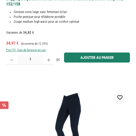
152/158
Ceinture extra large sans fermeture éclair
Poche pratique pour téléphone portable
Coupe medium high-waist pour un confort optimal
Variantes de
34,82 €
Prix de vente :
Prix régulier :
34,97 €
(économie de 12.55%)
Prix TTC, frais de livraison en sus
Quantité de produit : Entrez la quantité souhaitée ou utilisez les boutons pour augmenter ou diminue
AJOUTER AU PANIER
pc
%