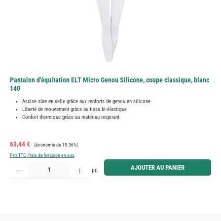
Pantalon d'équitation ELT Micro Genou Silicone, coupe classique, blanc
140
Assise sûre en selle grâce aux renforts de genou en silicone
Liberté de mouvement grâce au tissu bi-élastique
Confort thermique grâce au matériau respirant
Prix de vente :
Prix régulier :
63,44 €
(économie de 15.36%)
Prix TTC, frais de livraison en sus
Quantité de produit : Entrez la quantité souhaitée ou utilisez les boutons pour augmenter ou diminue
AJOUTER AU PANIER
pc