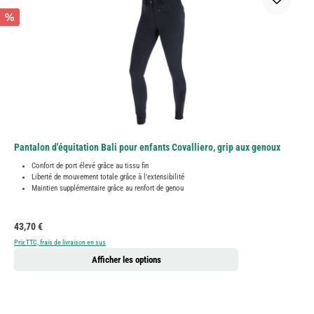
%
Pantalon d'équitation Bali pour enfants Covalliero, grip aux genoux
Confort de port élevé grâce au tissu fin
Liberté de mouvement totale grâce à l'extensibilité
Maintien supplémentaire grâce au renfort de genou
Prix régulier :
43,70 €
Prix TTC, frais de livraison en sus
Afficher les options