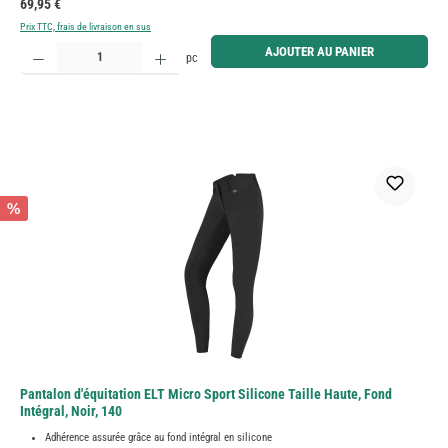
Prix régulier :
69,95 €
Prix TTC, frais de livraison en sus
Quantité de produit : Entrez la quantité souhaitée ou utilisez les boutons pour augmenter ou diminue
AJOUTER AU PANIER
pc
%
Pantalon d'équitation ELT Micro Sport Silicone Taille Haute, Fond
Intégral, Noir, 140
Adhérence assurée grâce au fond intégral en silicone