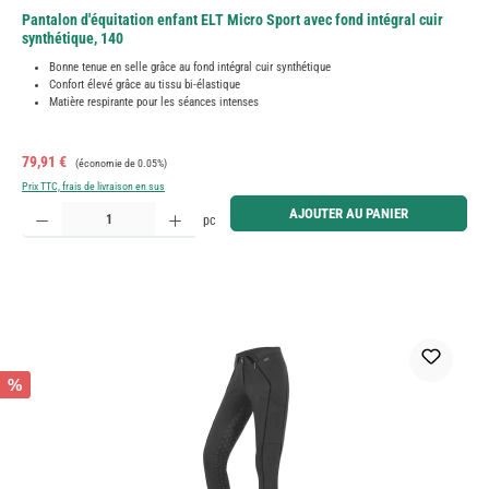
Pantalon d'équitation enfant ELT Micro Sport avec fond intégral cuir
synthétique, 140
Bonne tenue en selle grâce au fond intégral cuir synthétique
Confort élevé grâce au tissu bi-élastique
Matière respirante pour les séances intenses
Prix de vente :
Prix régulier :
79,91 €
(économie de 0.05%)
Prix TTC, frais de livraison en sus
Quantité de produit : Entrez la quantité souhaitée ou utilisez les boutons pour augmenter ou diminue
AJOUTER AU PANIER
pc
%