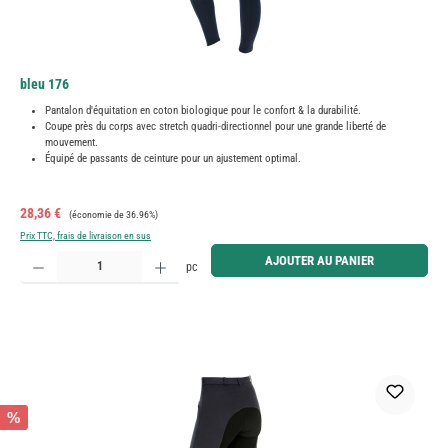
bleu 176
Pantalon d'équitation en coton biologique pour le confort & la durabilité.
Coupe près du corps avec stretch quadri-directionnel pour une grande liberté de
mouvement.
Équipé de passants de ceinture pour un ajustement optimal.
Prix de vente :
Prix régulier :
28,36 €
(économie de 36.96%)
Prix TTC, frais de livraison en sus
Quantité de produit : Entrez la quantité souhaitée ou utilisez les boutons pour augmenter ou diminue
AJOUTER AU PANIER
pc
%