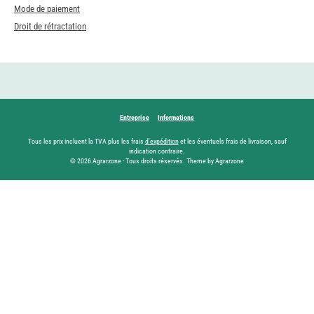
Mode de paiement
Droit de rétractation
Entreprise
Informations
Tous les prix incluent la TVA plus les frais
d'expédition
et les éventuels frais de livraison, sauf
indication contraire.
© 2026 Agrarzone - Tous droits réservés. Theme by Agrarzone