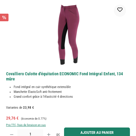
%
Covalliero Culotte d'équitation ECONOMIC Fond Intégral Enfant, 134
mûre
Fond intégral en cuir synthétique extensible
Manchette ElastoSoft anti-frottement
Grand confort grâce à l'élasticité 4 directions
Variantes de
23,98 €
Prix de vente :
Prix régulier :
29,76 €
(économie de 0.77%)
Prix TTC, frais de livraison en sus
Quantité de produit : Entrez la quantité souhaitée ou utilisez les boutons pour augmenter ou diminue
AJOUTER AU PANIER
pc