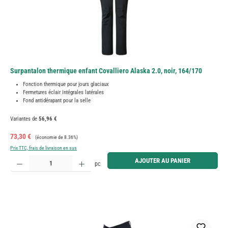
Surpantalon thermique enfant Covalliero Alaska 2.0, noir, 164/170
Fonction thermique pour jours glaciaux
Fermetures éclair intégrales latérales
Fond antidérapant pour la selle
Variantes de
56,96 €
Prix de vente :
Prix régulier :
73,30 €
(économie de 8.36%)
Prix TTC, frais de livraison en sus
Quantité de produit : Entrez la quantité souhaitée ou utilisez les boutons pour augmenter ou diminue
AJOUTER AU PANIER
pc