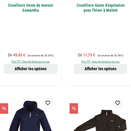
Covalliero Veste de tournoi
Covalliero Gants d'équitation
Samantha
pour l'hiver à Malmö
Prix de vente :
Prix régulier :
Prix de vente :
Prix régulier :
De
49,43 €
De
11,73 €
(économie de 29.38%)
(économie de 30.96%)
Prix TTC, frais de livraison en sus
Prix TTC, frais de livraison en sus
Afficher les options
Afficher les options
%
%