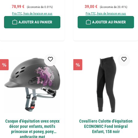
Prix de vente :
Prix régulier :
Prix de vente :
Prix régulier :
78,99 €
39,00 €
(économie de 0.01%)
(économie de 20.41%)
Prix TTC, frais de livraison en sus
Prix TTC, frais de livraison en sus
AJOUTER AU PANIER
AJOUTER AU PANIER
%
%
Casque d'équitation uvex onyxx
Covalliero Culotte d'équitation
décor pour enfants, motifs
ECONOMIC Fond Intégral
princesse et poney, pony
Enfant, 158 noir
anthracite mat