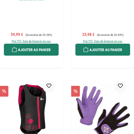
Prix de vente :
Prix régulier :
Prix de vente :
Prix régulier :
59,99 €
23,98 €
(économie de 29.38%)
(économie de 20.04%)
Prix TTC, frais de livraison en sus
Prix TTC, frais de livraison en sus
AJOUTER AU PANIER
AJOUTER AU PANIER
%
%