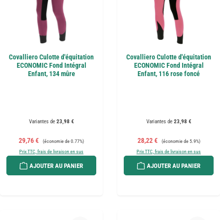
Covalliero Culotte d'équitation
Covalliero Culotte d'équitation
ECONOMIC Fond Intégral
ECONOMIC Fond Intégral
Enfant, 134 mûre
Enfant, 116 rose foncé
Variantes de
23,98 €
Variantes de
23,98 €
Prix de vente :
Prix régulier :
Prix de vente :
Prix régulier :
29,76 €
28,22 €
(économie de 0.77%)
(économie de 5.9%)
Prix TTC, frais de livraison en sus
Prix TTC, frais de livraison en sus
AJOUTER AU PANIER
AJOUTER AU PANIER