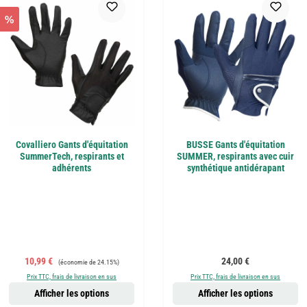
%
Covalliero Gants d'équitation
BUSSE Gants d'équitation
SummerTech, respirants et
SUMMER, respirants avec cuir
adhérents
synthétique antidérapant
Prix de vente :
Prix régulier :
Prix régulier :
10,99 €
24,00 €
(économie de 24.15%)
Prix TTC, frais de livraison en sus
Prix TTC, frais de livraison en sus
Afficher les options
Afficher les options