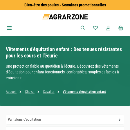
Bien-être des poules - Semaines promotionnelles
Passer au contenu principal
Vous avez 0 articles
Vêtements d'équitation enfant : Des tenues résistantes
pour les cours et l'écurie
Une protection fiable au quotidien à l'écurie. Découvrez des vêtements
d'équitation pour enfant fonctionnels, confortables, souples et faciles à
entretenir.
Accueil
Cheval
Cavalier
Vêtements d'équitation enfant
Pantalons d'équitation