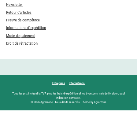
Newsletter
Retour d'articles
Preuve de compétnce
Informations d'expédition
Mode de paiement
Droit de rétractation
Entreprise
Informations
Tous les prix incluent la TVA plus les frais
d'expédition
et les éventuels frais de livraison, sauf
indication contraire.
© 2026 Agrarzone - Tous droits réservés. Theme by Agrarzone