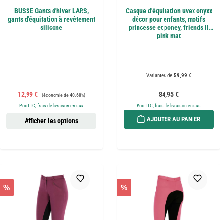
BUSSE Gants d'hiver LARS,
Casque d'équitation uvex onyxx
gants d'équitation à revêtement
décor pour enfants, motifs
silicone
princesse et poney, friends II
pink mat
Variantes de
59,99 €
Prix de vente :
Prix régulier :
Prix régulier :
12,99 €
84,95 €
(économie de 40.68%)
Prix TTC, frais de livraison en sus
Prix TTC, frais de livraison en sus
AJOUTER AU PANIER
Afficher les options
%
%