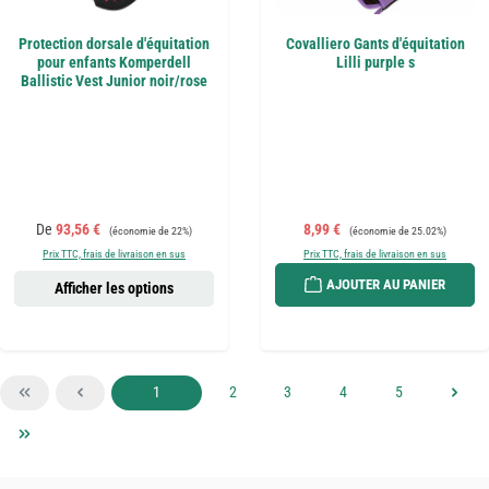
Protection dorsale d'équitation
Covalliero Gants d'équitation
pour enfants Komperdell
Lilli purple s
Ballistic Vest Junior noir/rose
Prix de vente :
Prix régulier :
Prix de vente :
Prix régulier :
De
93,56 €
8,99 €
(économie de 22%)
(économie de 25.02%)
Prix TTC, frais de livraison en sus
Prix TTC, frais de livraison en sus
AJOUTER AU PANIER
Afficher les options
Page
Page
Page
Page
Page
1
2
3
4
5