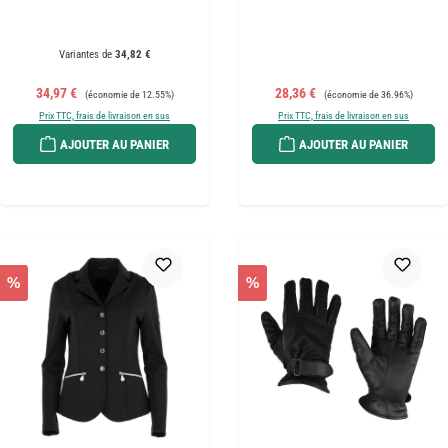
Variantes de
34,82 €
Prix de vente :
Prix régulier :
Prix de vente :
Prix régulier :
34,97 €
28,36 €
(économie de 12.55%)
(économie de 36.96%)
Prix TTC, frais de livraison en sus
Prix TTC, frais de livraison en sus
AJOUTER AU PANIER
AJOUTER AU PANIER
%
%