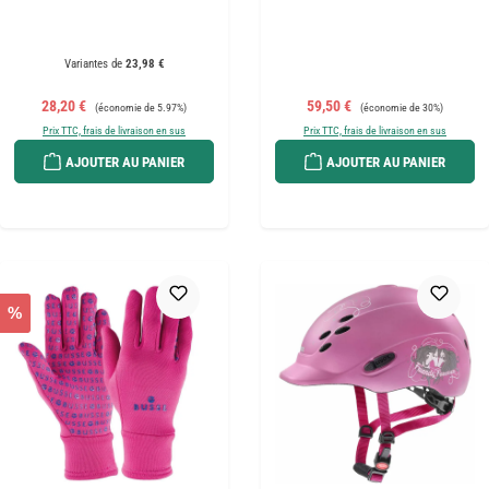
Variantes de
23,98 €
Prix de vente :
Prix régulier :
Prix de vente :
Prix régulier :
28,20 €
59,50 €
(économie de 5.97%)
(économie de 30%)
Prix TTC, frais de livraison en sus
Prix TTC, frais de livraison en sus
AJOUTER AU PANIER
AJOUTER AU PANIER
%