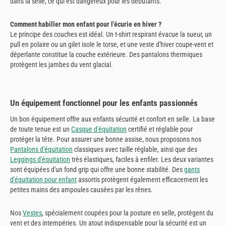
dans la selle, ce qui est dangereux pour les débutants.
Comment habiller mon enfant pour l'écurie en hiver ?
Le principe des couches est idéal. Un t-shirt respirant évacue la sueur, un
pull en polaire ou un gilet isole le torse, et une veste d'hiver coupe-vent et
déperlante constitue la couche extérieure. Des pantalons thermiques
protègent les jambes du vent glacial.
Un équipement fonctionnel pour les enfants passionnés
Un bon équipement offre aux enfants sécurité et confort en selle. La base
de toute tenue est un
Casque d'équitation
certifié et réglable pour
protéger la tête. Pour assurer une bonne assise, nous proposons nos
Pantalons d'équitation
classiques avec taille réglable, ainsi que des
Leggings d'équitation
très élastiques, faciles à enfiler. Les deux variantes
sont équipées d'un fond grip qui offre une bonne stabilité. Des
gants
d'équitation pour enfant
assortis protègent également efficacement les
petites mains des ampoules causées par les rênes.
Nos
Vestes
, spécialement coupées pour la posture en selle, protègent du
vent et des intempéries. Un atout indispensable pour la sécurité est un