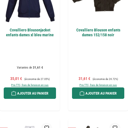
Covalliero Blousonjacket
Covalliero Blouson enfants
enfants dames xl bleu marine
dames 152/158 noir
Variantes de
31,61 €
Prix de vente :
Prix régulier :
Prix de vente :
Prix régulier :
35,01 €
31,61 €
(économie de 27.05%)
(économie de 24.72%)
Prix TTC, frais de livraison en sus
Prix TTC, frais de livraison en sus
AJOUTER AU PANIER
AJOUTER AU PANIER