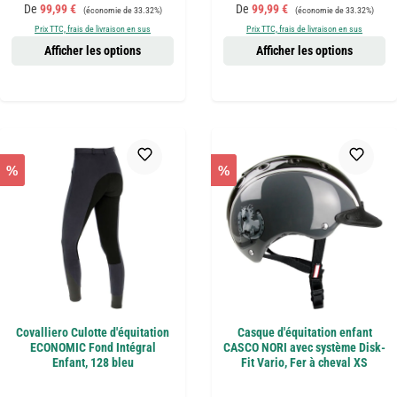
Prix de vente :
Prix régulier :
Prix de vente :
Prix régulier :
De
99,99 €
De
99,99 €
(économie de 33.32%)
(économie de 33.32%)
Prix TTC, frais de livraison en sus
Prix TTC, frais de livraison en sus
Afficher les options
Afficher les options
%
%
Covalliero Culotte d'équitation
Casque d'équitation enfant
ECONOMIC Fond Intégral
CASCO NORI avec système Disk-
Enfant, 128 bleu
Fit Vario, Fer à cheval XS