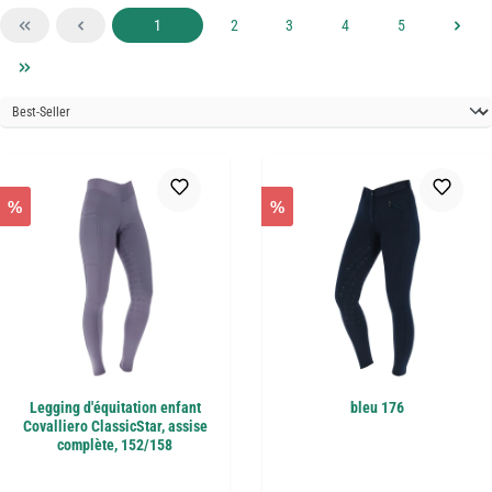
Page
Page
Page
Page
Page
1
2
3
4
5
%
%
Legging d'équitation enfant
bleu 176
Covalliero ClassicStar, assise
complète, 152/158