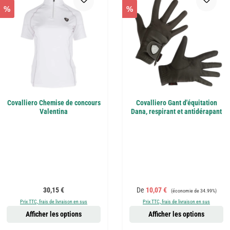
%
%
Covalliero Chemise de concours
Covalliero Gant d'équitation
Valentina
Dana, respirant et antidérapant
Prix régulier :
Prix de vente :
Prix régulier :
30,15 €
De
10,07 €
(économie de 34.99%)
Prix TTC, frais de livraison en sus
Prix TTC, frais de livraison en sus
Afficher les options
Afficher les options