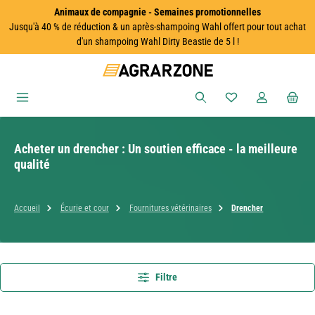
Animaux de compagnie - Semaines promotionnelles
Passer au contenu principal
Jusqu'à 40 % de réduction & un après-shampoing Wahl offert pour tout achat
d'un shampoing Wahl Dirty Beastie de 5 l !
Vous avez 0 articles
Acheter un drencher : Un soutien efficace - la meilleure
qualité
Accueil
Écurie et cour
Fournitures vétérinaires
Drencher
Filtre