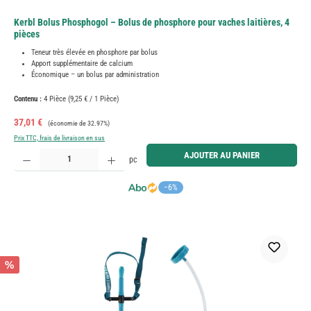
Kerbl Bolus Phosphogol – Bolus de phosphore pour vaches laitières, 4
pièces
Teneur très élevée en phosphore par bolus
Apport supplémentaire de calcium
Économique – un bolus par administration
Contenu :
4 Pièce
(9,25 € / 1 Pièce)
Prix de vente :
Prix régulier :
37,01 €
(économie de 32.97%)
Prix TTC, frais de livraison en sus
Quantité de produit : Entrez la quantité souhaitée ou utilisez les boutons pour augmenter ou diminue
AJOUTER AU PANIER
pc
−6%
%