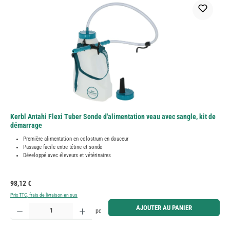
Kerbl Antahi Flexi Tuber Sonde d'alimentation veau avec sangle, kit de
démarrage
Première alimentation en colostrum en douceur
Passage facile entre tétine et sonde
Développé avec éleveurs et vétérinaires
Prix régulier :
98,12 €
Prix TTC, frais de livraison en sus
Quantité de produit : Entrez la quantité souhaitée ou utilisez les boutons pour augmenter ou diminue
AJOUTER AU PANIER
pc