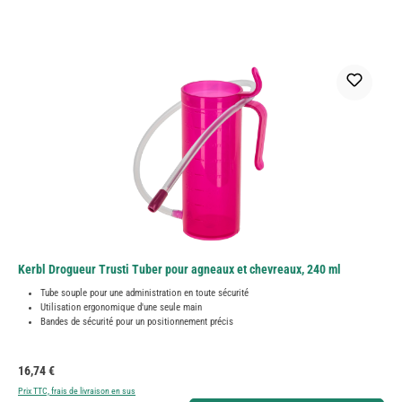
Kerbl Drogueur Trusti Tuber pour agneaux et chevreaux, 240 ml
Tube souple pour une administration en toute sécurité
Utilisation ergonomique d'une seule main
Bandes de sécurité pour un positionnement précis
Prix régulier :
16,74 €
Prix TTC, frais de livraison en sus