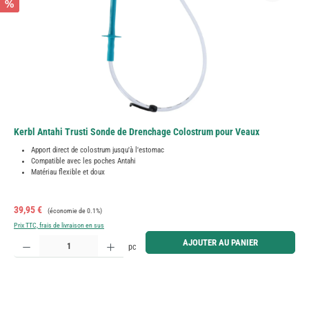
%
Kerbl Antahi Trusti Sonde de Drenchage Colostrum pour Veaux
Apport direct de colostrum jusqu'à l'estomac
Compatible avec les poches Antahi
Matériau flexible et doux
Prix de vente :
Prix régulier :
39,95 €
(économie de 0.1%)
Prix TTC, frais de livraison en sus
Quantité de produit : Entrez la quantité souhaitée ou utilisez les boutons pour augmenter ou diminue
AJOUTER AU PANIER
pc