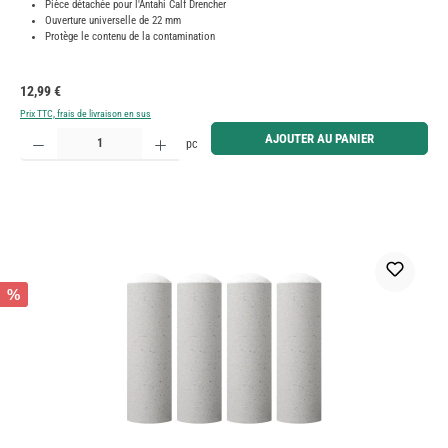
Pièce détachée pour l'Antahi Calf Drencher
Ouverture universelle de 22 mm
Protège le contenu de la contamination
Prix régulier :
12,99 €
Prix TTC, frais de livraison en sus
Quantité de produit : Entrez la quantité souhaitée ou utilisez les boutons pour augmenter ou diminue
AJOUTER AU PANIER
pc
%