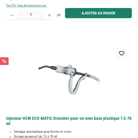
Prix TTC, frais de livraison en sus
Quantité de produit : Entrez la quantité souhaitée ou utilisez les boutons pour augmenter ou diminue
AJOUTER AU PANIER
pc
%
Injecteur HSW ECO-MATIC Drencher pour-on avec buse plastique 7,5-70
ml
Seringue automatique pour bovins et ovins
Dosage progressif de 7,5 à 70 ml