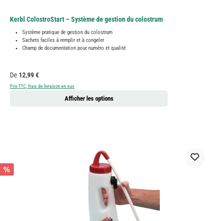
Kerbl ColostroStart – Système de gestion du colostrum
Système pratique de gestion du colostrum
Sachets faciles à remplir et à congeler
Champ de documentation pour numéro et qualité
Prix régulier :
De
12,99 €
Prix TTC, frais de livraison en sus
Afficher les options
%