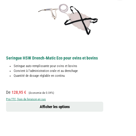
Seringue HSW Drench-Matic Eco pour ovins et bovins
Seringue auto-remplissante pour ovins et bovins
Convient à l'administration orale et au drenchage
Quantité de dosage réglable en continu
Prix de vente :
Prix régulier :
De
128,95 €
(économie de 0.04%)
Prix TTC, frais de livraison en sus
Afficher les options