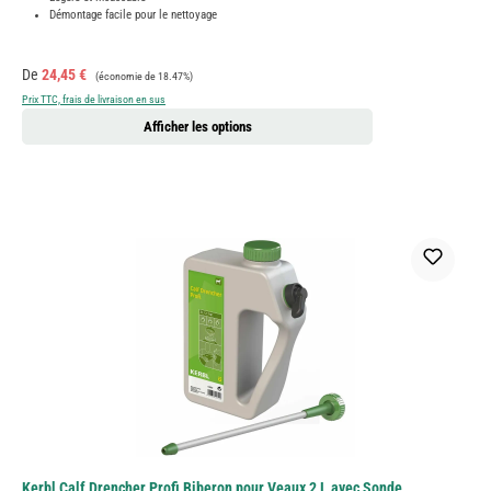
Démontage facile pour le nettoyage
Prix de vente :
Prix régulier :
De
24,45 €
(économie de 18.47%)
Prix TTC, frais de livraison en sus
Afficher les options
Kerbl Calf Drencher Profi Biberon pour Veaux 2 L avec Sonde