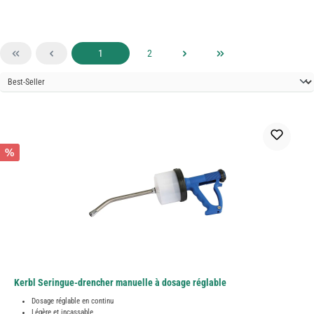
Page
Page
1
2
%
Kerbl Seringue-drencher manuelle à dosage réglable
Dosage réglable en continu
Légère et incassable