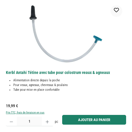
Kerbl Antahi Tétine avec tube pour colostrum veaux & agneaux
Alimentation directe depuis la poche
Pour veaux, agneaux, chevreaux & poulains
Tube pour mise en place confortable
Prix régulier :
19,99 €
Prix TTC, frais de livraison en sus
Quantité de produit : Entrez la quantité souhaitée ou utilisez les boutons pour augmenter ou diminue
AJOUTER AU PANIER
pc