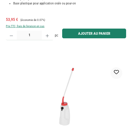
Buse plastique pour application orale ou pour-on
Prix de vente :
Prix régulier :
53,95 €
(économie de 0.07%)
Prix TTC, frais de livraison en sus
Quantité de produit : Entrez la quantité souhaitée ou utilisez les boutons pour augmenter ou diminue
AJOUTER AU PANIER
pc