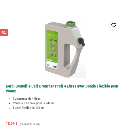
%
Kerbl Bouteille Calf Drencher Profi 4 Litres avec Sonde Flexible pour
Veaux
Contenance de 4 litres
Vanne à 3 niveaux pour la vitesse
Sonde flexible de 105 cm
Prix de vente :
Prix régulier :
18,99 €
(économie de 5%)