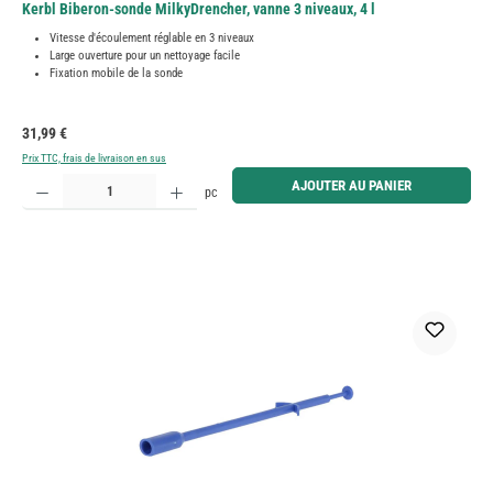
Kerbl Biberon-sonde MilkyDrencher, vanne 3 niveaux, 4 l
Vitesse d'écoulement réglable en 3 niveaux
Large ouverture pour un nettoyage facile
Fixation mobile de la sonde
Prix régulier :
31,99 €
Prix TTC, frais de livraison en sus
Quantité de produit : Entrez la quantité souhaitée ou utilisez les boutons pour augmenter ou diminue
AJOUTER AU PANIER
pc