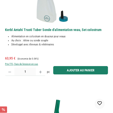
Kerbl Antahi Trusti Tuber Sonde d'alimentation veau, Set colostrum
Alimentation en colostrum en douceur pour veaux
Au choix : tétine ou sonde souple
Développé avec éleveurs & vétérinaires
Prix de vente :
Prix régulier :
63,95 €
(économie de 0.06%)
Prix TTC, frais de livraison en sus
Quantité de produit : Entrez la quantité souhaitée ou utilisez les boutons pour augmenter ou diminue
AJOUTER AU PANIER
pc
%