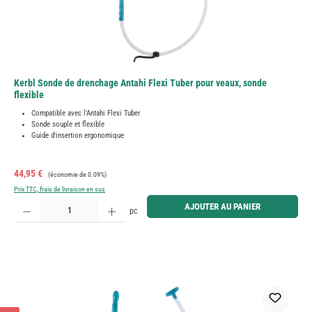
Kerbl Sonde de drenchage Antahi Flexi Tuber pour veaux, sonde
flexible
Compatible avec l'Antahi Flexi Tuber
Sonde souple et flexible
Guide d'insertion ergonomique
Prix de vente :
Prix régulier :
44,95 €
(économie de 0.09%)
Prix TTC, frais de livraison en sus
Quantité de produit : Entrez la quantité souhaitée ou utilisez les boutons pour augmenter ou diminue
AJOUTER AU PANIER
pc