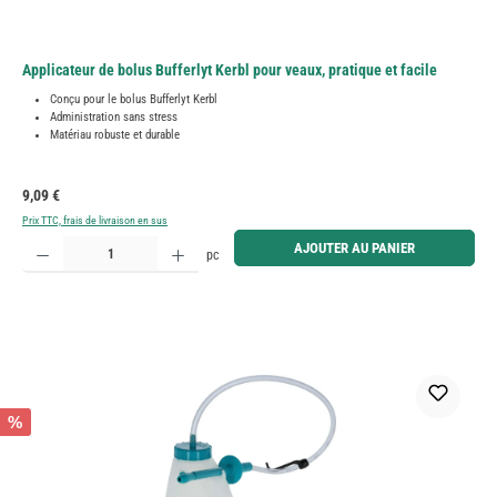
Applicateur de bolus Bufferlyt Kerbl pour veaux, pratique et facile
Conçu pour le bolus Bufferlyt Kerbl
Administration sans stress
Matériau robuste et durable
Prix régulier :
9,09 €
Prix TTC, frais de livraison en sus
Quantité de produit : Entrez la quantité souhaitée ou utilisez les boutons pour augmenter ou diminue
AJOUTER AU PANIER
pc
%