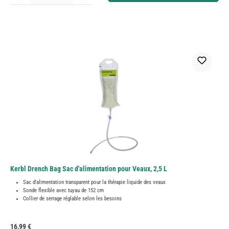
Kerbl Drench Bag Sac d'alimentation pour Veaux, 2,5 L
Sac d'alimentation transparent pour la thérapie liquide des veaux
Sonde flexible avec tuyau de 152 cm
Collier de serrage réglable selon les besoins
Prix régulier :
16,99 €