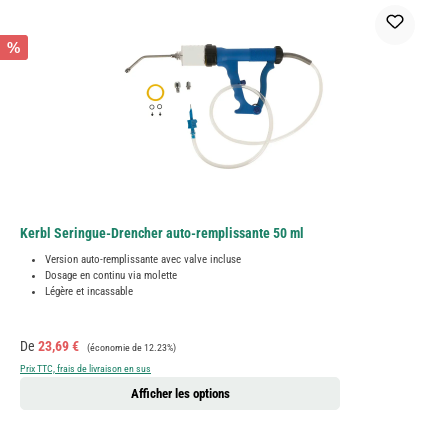
%
Kerbl Seringue-Drencher auto-remplissante 50 ml
Version auto-remplissante avec valve incluse
Dosage en continu via molette
Légère et incassable
Prix de vente :
Prix régulier :
De
23,69 €
(économie de 12.23%)
Prix TTC, frais de livraison en sus
Afficher les options