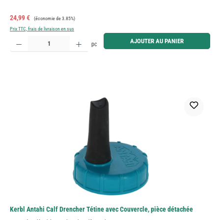
Prix de vente :
Prix régulier :
24,99 €
(économie de 3.85%)
Prix TTC, frais de livraison en sus
Quantité de produit : Entrez la quantité souhaitée ou utilisez les boutons pour augmenter ou diminue
AJOUTER AU PANIER
pc
Kerbl Antahi Calf Drencher Tétine avec Couvercle, pièce détachée