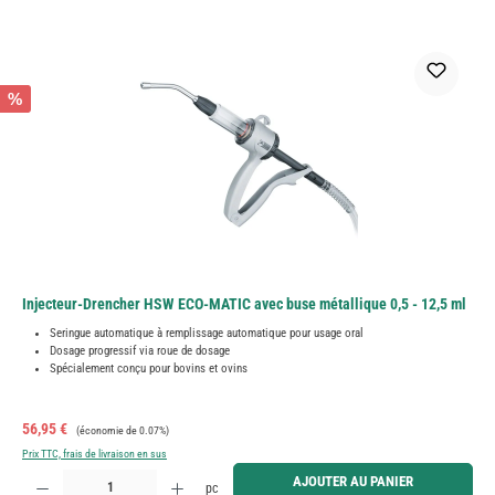
%
Injecteur-Drencher HSW ECO-MATIC avec buse métallique 0,5 - 12,5 ml
Seringue automatique à remplissage automatique pour usage oral
Dosage progressif via roue de dosage
Spécialement conçu pour bovins et ovins
Prix de vente :
Prix régulier :
56,95 €
(économie de 0.07%)
Prix TTC, frais de livraison en sus
Quantité de produit : Entrez la quantité souhaitée ou utilisez les boutons pour augmenter ou diminue
AJOUTER AU PANIER
pc