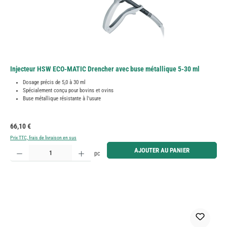
Injecteur HSW ECO-MATIC Drencher avec buse métallique 5-30 ml
Dosage précis de 5,0 à 30 ml
Spécialement conçu pour bovins et ovins
Buse métallique résistante à l'usure
Prix régulier :
66,10 €
Prix TTC, frais de livraison en sus
Quantité de produit : Entrez la quantité souhaitée ou utilisez les boutons pour augmenter ou diminue
AJOUTER AU PANIER
pc