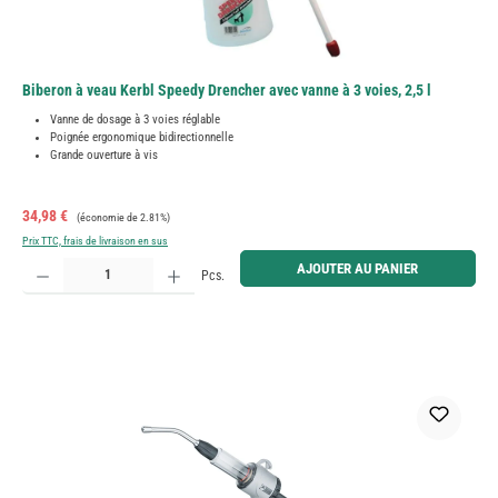
Biberon à veau Kerbl Speedy Drencher avec vanne à 3 voies, 2,5 l
Vanne de dosage à 3 voies réglable
Poignée ergonomique bidirectionnelle
Grande ouverture à vis
Prix de vente :
Prix régulier :
34,98 €
(économie de 2.81%)
Prix TTC, frais de livraison en sus
Quantité de produit : Entrez la quantité souhaitée ou utilisez les boutons pour augmenter ou diminue
AJOUTER AU PANIER
Pcs.