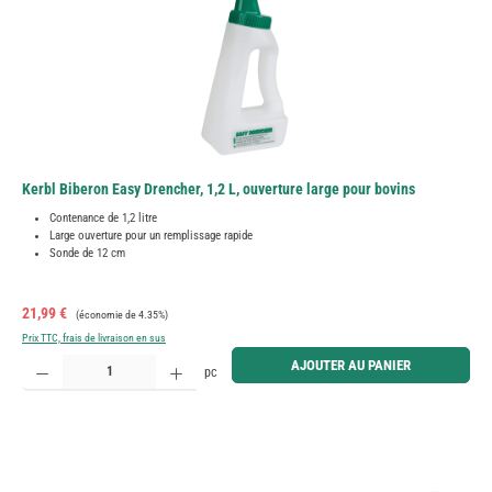
Kerbl Biberon Easy Drencher, 1,2 L, ouverture large pour bovins
Contenance de 1,2 litre
Large ouverture pour un remplissage rapide
Sonde de 12 cm
Prix de vente :
Prix régulier :
21,99 €
(économie de 4.35%)
Prix TTC, frais de livraison en sus
Quantité de produit : Entrez la quantité souhaitée ou utilisez les boutons pour augmenter ou diminue
AJOUTER AU PANIER
pc