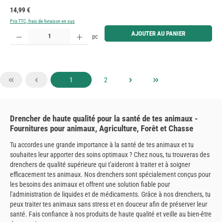
Prix régulier :
14,99 €
Prix TTC, frais de livraison en sus
Quantité de produit : Entrez la quantité souhaitée ou utilisez les boutons pour augmenter ou diminue
AJOUTER AU PANIER
pc
Page
Page
1
2
Drencher de haute qualité pour la santé de tes animaux -
Fournitures pour animaux, Agriculture, Forêt et Chasse
Tu accordes une grande importance à la santé de tes animaux et tu
souhaites leur apporter des soins optimaux ? Chez nous, tu trouveras des
drenchers de qualité supérieure qui t'aideront à traiter et à soigner
efficacement tes animaux. Nos drenchers sont spécialement conçus pour
les besoins des animaux et offrent une solution fiable pour
l'administration de liquides et de médicaments. Grâce à nos drenchers, tu
peux traiter tes animaux sans stress et en douceur afin de préserver leur
santé. Fais confiance à nos produits de haute qualité et veille au bien-être