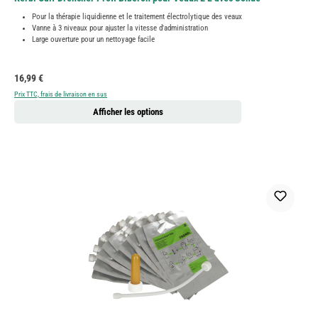
Pour la thérapie liquidienne et le traitement électrolytique des veaux
Vanne à 3 niveaux pour ajuster la vitesse d'administration
Large ouverture pour un nettoyage facile
Prix régulier :
16,99 €
Prix TTC, frais de livraison en sus
Afficher les options