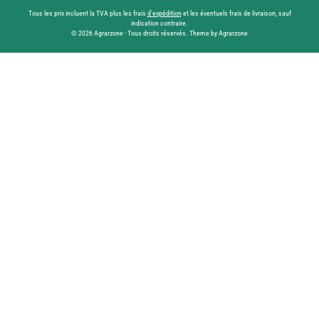
Tous les prix incluent la TVA plus les frais
d'expédition
et les éventuels frais de livraison, sauf
indication contraire.
© 2026 Agrarzone - Tous droits réservés. Theme by Agrarzone