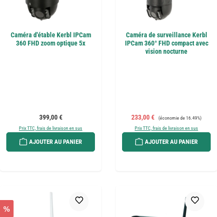
Caméra d'étable Kerbl IPCam
Caméra de surveillance Kerbl
360 FHD zoom optique 5x
IPCam 360° FHD compact avec
vision nocturne
Prix régulier :
Prix de vente :
Prix régulier :
399,00 €
233,00 €
(économie de 16.49%)
Prix TTC, frais de livraison en sus
Prix TTC, frais de livraison en sus
AJOUTER AU PANIER
AJOUTER AU PANIER
%