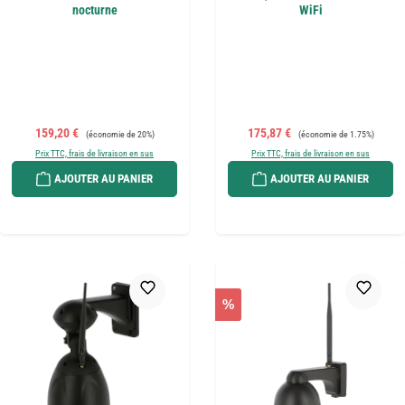
nocturne
WiFi
Prix de vente :
Prix régulier :
Prix de vente :
Prix régulier :
159,20 €
175,87 €
(économie de 20%)
(économie de 1.75%)
Prix TTC, frais de livraison en sus
Prix TTC, frais de livraison en sus
AJOUTER AU PANIER
AJOUTER AU PANIER
%