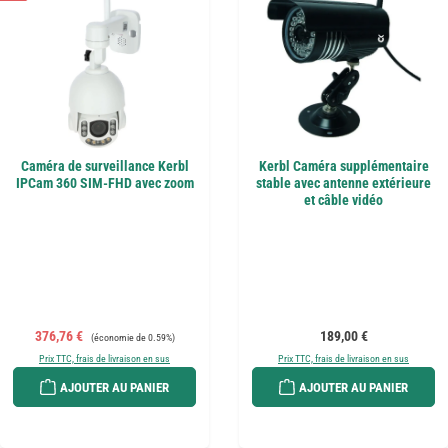
Caméra de surveillance Kerbl
Kerbl Caméra supplémentaire
IPCam 360 SIM-FHD avec zoom
stable avec antenne extérieure
et câble vidéo
Prix de vente :
Prix régulier :
Prix régulier :
376,76 €
189,00 €
(économie de 0.59%)
Prix TTC, frais de livraison en sus
Prix TTC, frais de livraison en sus
AJOUTER AU PANIER
AJOUTER AU PANIER