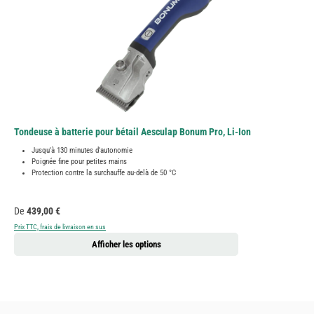
Tondeuse à batterie pour bétail Aesculap Bonum Pro, Li-Ion
Jusqu'à 130 minutes d'autonomie
Poignée fine pour petites mains
Protection contre la surchauffe au-delà de 50 °C
Prix régulier :
De
439,00 €
Prix TTC, frais de livraison en sus
Afficher les options