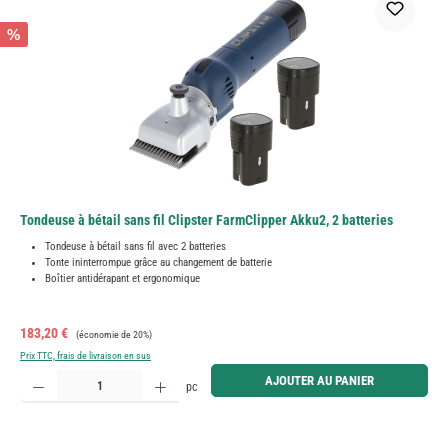
%
Tondeuse à bétail sans fil Clipster FarmClipper Akku2, 2 batteries
Tondeuse à bétail sans fil avec 2 batteries
Tonte ininterrompue grâce au changement de batterie
Boîtier antidérapant et ergonomique
Prix de vente :
Prix régulier :
183,20 €
(économie de 20%)
Prix TTC, frais de livraison en sus
Quantité de produit : Entrez la quantité souhaitée ou utilisez les boutons pour augmenter ou diminue
AJOUTER AU PANIER
pc