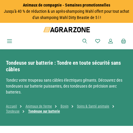
Animaux de compagnie - Semaines promotionnelles
Passer au contenu principal
Jusqu'à 40 % de réduction & un après-shampoing Wahl offert pour tout achat
d'un shampoing Wahl Dirty Beastie de 5 l !
Vous avez 0 articles
Tondeuse sur batterie : Tondre en toute sécurité sans
câbles
Tondez votre troupeau sans câbles électriques gênants. Découvrez des
tondeuses sur batterie puissantes, des tondeuses de précision avec
batteries.
Accueil
Animaux de ferme
Bovin
Soins & Santé animale
Tondeuse
Tondeuse sur batterie