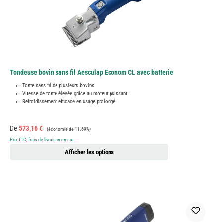
Tondeuse bovin sans fil Aesculap Econom CL avec batterie
Tonte sans fil de plusieurs bovins
Vitesse de tonte élevée grâce au moteur puissant
Refroidissement efficace en usage prolongé
Prix de vente :
Prix régulier :
De
573,16 €
(économie de 11.69%)
Prix TTC, frais de livraison en sus
Afficher les options