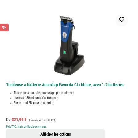
%
Tondeuse à batterie Aesculap Favorita CLi bleue, avec 1-2 batteries
Tondeuse à batterie pour usage professionnel
Jusqu'à 180 minutes d'autonomie
Écran InfoLED pour le contrôle
Prix de vente :
Prix régulier :
De
321,99 €
(économie de 10.31%)
Prix TTC, frais de livraison en sus
Afficher les options