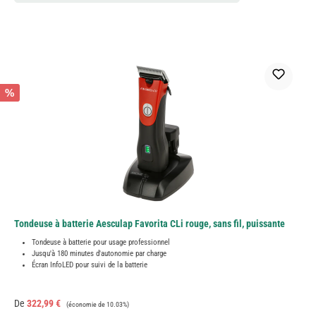
%
Tondeuse à batterie Aesculap Favorita CLi rouge, sans fil, puissante
Tondeuse à batterie pour usage professionnel
Jusqu'à 180 minutes d'autonomie par charge
Écran InfoLED pour suivi de la batterie
Prix de vente :
Prix régulier :
De
322,99 €
(économie de 10.03%)