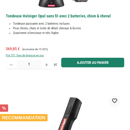
Tondeuse Heiniger Opal sans fil avec 2 batteries, chien & cheval
Tondeuse puissante avec 2 batteries incluses
Pour chiens, chats et tonte de détail chevaux & bovins
Quasiment silencieuse et très légère
Prix de vente :
Prix régulier :
369,85 €
(économie de 15.92%)
Prix TTC, frais de livraison en sus
Quantité de produit : Entrez la quantité souhaitée ou utilisez les boutons pour augmenter ou diminue
AJOUTER AU PANIER
pc
%
RECOMMANDATION