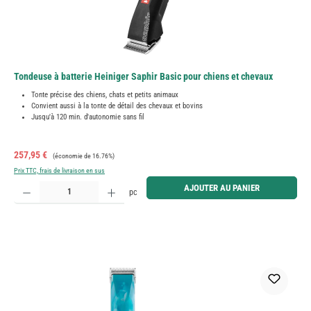
Tondeuse à batterie Heiniger Saphir Basic pour chiens et chevaux
Tonte précise des chiens, chats et petits animaux
Convient aussi à la tonte de détail des chevaux et bovins
Jusqu'à 120 min. d'autonomie sans fil
Prix de vente :
Prix régulier :
257,95 €
(économie de 16.76%)
Prix TTC, frais de livraison en sus
Quantité de produit : Entrez la quantité souhaitée ou utilisez les boutons pour augmenter ou diminue
AJOUTER AU PANIER
pc