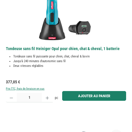
Tondeuse sans fil Heiniger Opal pour chien, chat & cheval, 1 batterie
Tondeuse sans fil puissante pour chien, chat, cheval & bovin
Jusqu'à 240 minutes d'autonomie sans fil
Deux vitesses réglables
Prix régulier :
377,05 €
Prix TTC, frais de livraison en sus
Quantité de produit : Entrez la quantité souhaitée ou utilisez les boutons pour augmenter ou diminue
AJOUTER AU PANIER
pc