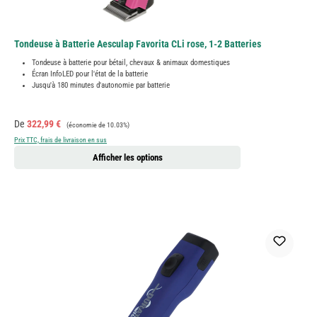
Tondeuse à Batterie Aesculap Favorita CLi rose, 1-2 Batteries
Tondeuse à batterie pour bétail, chevaux & animaux domestiques
Écran InfoLED pour l'état de la batterie
Jusqu'à 180 minutes d'autonomie par batterie
Prix de vente :
Prix régulier :
De
322,99 €
(économie de 10.03%)
Prix TTC, frais de livraison en sus
Afficher les options