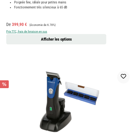
Poignée fine, idéale pour petites mains
Fonctionnement très silencieux à 65 dB
Prix de vente :
Prix régulier :
De
399,90 €
(économie de 6.78%)
Prix TTC, frais de livraison en sus
Afficher les options
%