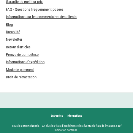
Garantie du meilleur prix
FAQ - Questions fréquemment posées
Informations sur les commentaires des clients
Blog
Durabilité
Newsletter
Retour d'articles
Preuve de compétnce
Informations d'expédition
Mode de paiement
Droit de rétractation
Entreprise
Informations
Tous les prix incluent la TVA plus les frais
d'expédition
et les éventuels frais de livraison, sauf
indication contraire.