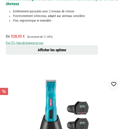
chevaux
Extrêmement puissante avec 2 niveaux de vitesse
Fonctionnement silencieux, adapté aux animaux sensibles
Fine, ergonomique et maniable
Prix de vente :
Prix régulier :
De
528,95 €
(économie de 11.69%)
Prix TTC, frais de livraison en sus
Afficher les options
%