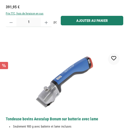
Prix régulier :
391,95 €
Prix TTC, frais de livraison en sus
Quantité de produit : Entrez la quantité souhaitée ou utilisez les boutons pour augmenter ou diminue
AJOUTER AU PANIER
pc
%
Tondeuse bovins Aesculap Bonum sur batterie avec lame
Seulement 900 g avec batterie et lame incluses