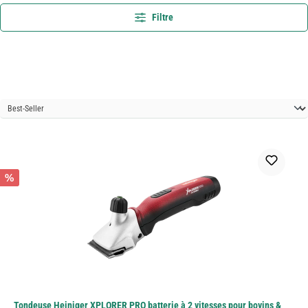
Filtre
%
Tondeuse Heiniger XPLORER PRO batterie à 2 vitesses pour bovins &