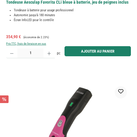
Tondeuse Aesculap Favorita CLi bleue à batterie, jeu de peignes inclus
Tondeuse à batterie pour usage professionnel
Autonomie jusqu'à 180 minutes
Écran InfoLED pour le contrôle
Prix de vente :
Prix régulier :
354,90 €
(économie de 2.23%)
Prix TTC, frais de livraison en sus
Quantité de produit : Entrez la quantité souhaitée ou utilisez les boutons pour augmenter ou diminue
AJOUTER AU PANIER
pc
%