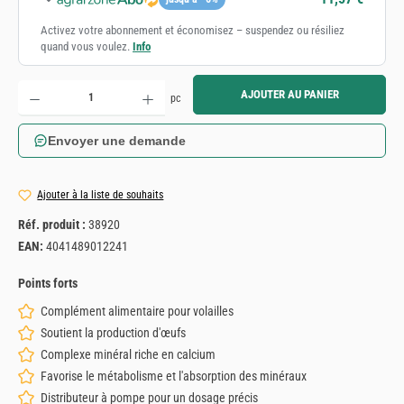
Activez votre abonnement et économisez – suspendez ou résiliez
quand vous voulez.
Info
Quantité de produit : Entrez la quantité souhaitée ou utilisez les boutons pour augmenter ou diminue
AJOUTER AU PANIER
pc
Envoyer une demande
Ajouter à la liste de souhaits
Réf. produit :
38920
EAN:
4041489012241
Points forts
Complément alimentaire pour volailles
Soutient la production d'œufs
Complexe minéral riche en calcium
Favorise le métabolisme et l'absorption des minéraux
Distributeur à pompe pour un dosage précis