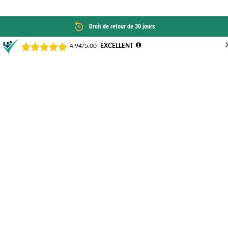
Droit de retour de 30 jours
SERVICE CLIENTÈLE
Lu - Fr 08:00 - 12:00
Téléphone:
+4377462858215
E-Mail:
info@agrarzone.fr
NOS AVANTAGES
NOS COMMUNAUTÉS
ACHETER EN TOUTE SÉCURITÉ
ENTREPRISE
Conditions générales de ventes
Certificats biologiques
Protections des données
Mentions légales
Emplois