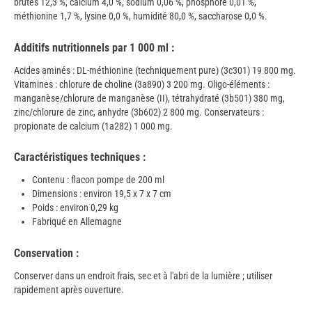
brutes 12,3 %, calcium 4,0 %, sodium 0,06 %, phosphore 0,01 %,
méthionine 1,7 %, lysine 0,0 %, humidité 80,0 %, saccharose 0,0 %.
Additifs nutritionnels par 1 000 ml :
Acides aminés : DL-méthionine (techniquement pure) (3c301) 19 800 mg.
Vitamines : chlorure de choline (3a890) 3 200 mg. Oligo-éléments :
manganèse/chlorure de manganèse (II), tétrahydraté (3b501) 380 mg,
zinc/chlorure de zinc, anhydre (3b602) 2 800 mg. Conservateurs :
propionate de calcium (1a282) 1 000 mg.
Caractéristiques techniques :
Contenu : flacon pompe de 200 ml
Dimensions : environ 19,5 x 7 x 7 cm
Poids : environ 0,29 kg
Fabriqué en Allemagne
Conservation :
Conserver dans un endroit frais, sec et à l'abri de la lumière ; utiliser
rapidement après ouverture.