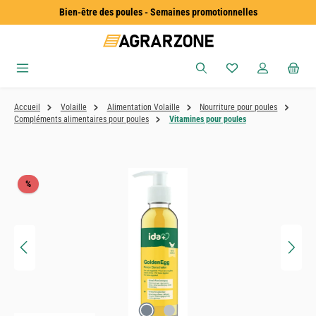
Bien-être des poules - Semaines promotionnelles
Passer au contenu principal
Vous avez 0 articles
Accueil
Volaille
Alimentation Volaille
Nourriture pour poules
Compléments alimentaires pour poules
Vitamines pour poules
Ignorer la galerie d'images
Réduction
%