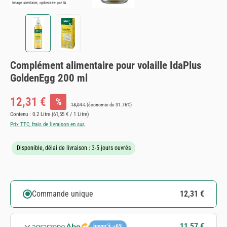
Image similaire, optimisée par IA
Complément alimentaire pour volaille IdaPlus
GoldenEgg 200 ml
Prix de vente :
12,31 €
%
Prix régulier :
18,04 €
(économie de 31.76%)
Contenu :
0.2 Litre
(61,55 € / 1 Litre)
Prix TTC, frais de livraison en sus
Disponible, délai de livraison : 3-5 jours ouvrés
Commande unique
12,31 €
11,57 €
jusqu’à −6%