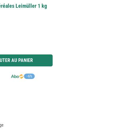
céréales Leimüller 1 kg
 ou utilisez les boutons pour augmenter ou diminuer la quantité.
UTER AU PANIER
−6%
age