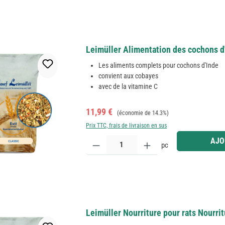
Leimüller Alimentation des cochons d
Les aliments complets pour cochons d'Inde
convient aux cobayes
avec de la vitamine C
Prix de vente :
Prix régulier :
11,99 €
(économie de 14.3%)
Prix TTC, frais de livraison en sus
Quantité de produit : Entrez la quantité souhaitée
AJO
pc
Leimüller Nourriture pour rats Nourrit