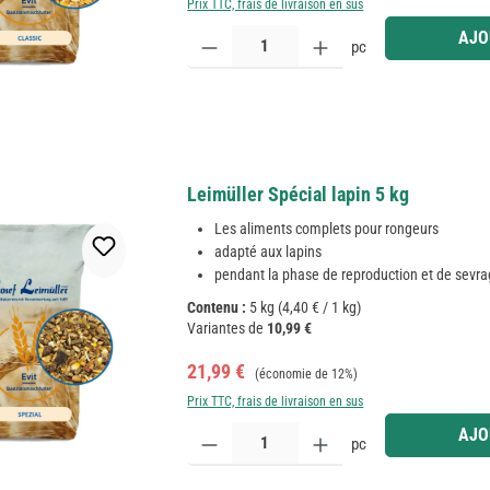
Prix TTC, frais de livraison en sus
Quantité de produit : Entrez la quantité souhaitée
AJO
pc
Leimüller Spécial lapin 5 kg
Les aliments complets pour rongeurs
adapté aux lapins
pendant la phase de reproduction et de sevr
Contenu :
5 kg
(4,40 € / 1 kg)
Variantes de
10,99 €
Prix de vente :
Prix régulier :
21,99 €
(économie de 12%)
Prix TTC, frais de livraison en sus
Quantité de produit : Entrez la quantité souhaitée
AJO
pc