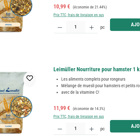
Prix de vente :
Prix régulier :
10,99 €
(économie de 21.44%)
Prix TTC, frais de livraison en sus
Quantité de produit : Entrez la quantité souhaitée
AJO
pc
Leimüller Nourriture pour hamster 1 
Les aliments complets pour rongeurs
Mélange de muesli pour hamsters et petits r
avec de la vitamine C!
Prix de vente :
Prix régulier :
11,99 €
(économie de 14.3%)
Prix TTC, frais de livraison en sus
Quantité de produit : Entrez la quantité souhaitée
AJO
pc