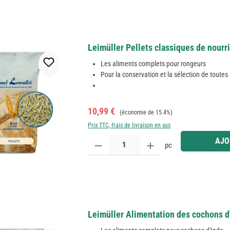
Leimüller Pellets classiques de nourri
Les aliments complets pour rongeurs
Pour la conservation et la sélection de toutes 
Prix de vente :
Prix régulier :
10,99 €
(économie de 15.4%)
Prix TTC, frais de livraison en sus
Quantité de produit : Entrez la quantité souhaitée
AJO
pc
Leimüller Alimentation des cochons d