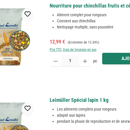
Nourriture pour chinchillas fruits et 
Aliment complet pour rongeurs
Convient aux chinchillas
Nettoyage multiple, sans poussière
Prix de vente :
Prix régulier :
12,99 €
(économie de 13.34%)
Prix TTC, frais de livraison en sus
Quantité de produit : Entrez la quantité souhaitée
AJO
pc
Leimüller Spécial lapin 1 kg
Les aliments complets pour rongeurs
adapté aux lapins
pendant la phase de reproduction et de sevr