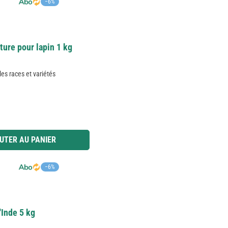
−6%
ture pour lapin 1 kg
les races et variétés
 ou utilisez les boutons pour augmenter ou diminuer la quantité.
UTER AU PANIER
−6%
'Inde 5 kg