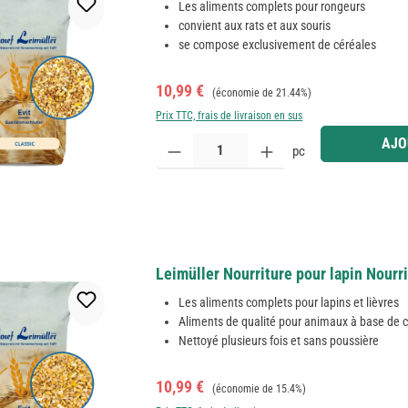
Les aliments complets pour rongeurs
convient aux rats et aux souris
se compose exclusivement de céréales
Prix de vente :
Prix régulier :
10,99 €
(économie de 21.44%)
Prix TTC, frais de livraison en sus
Quantité de produit : Entrez la quantité souhaitée
AJO
pc
Leimüller Nourriture pour lapin Nourri
Les aliments complets pour lapins et lièvres
Aliments de qualité pour animaux à base de c
Nettoyé plusieurs fois et sans poussière
Prix de vente :
Prix régulier :
10,99 €
(économie de 15.4%)