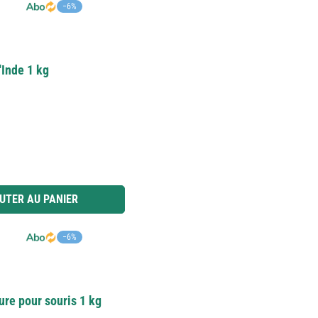
−6%
'Inde 1 kg
 ou utilisez les boutons pour augmenter ou diminuer la quantité.
UTER AU PANIER
−6%
ure pour souris 1 kg