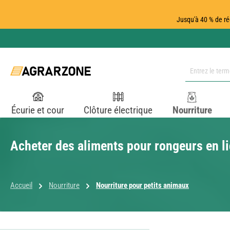
ser au contenu principal
Passer à la recherche
Passer à la navigation principale
Jusqu'à 40 % de ré
Écurie et cour
Clôture électrique
Nourriture
Acheter des aliments pour rongeurs en li
Accueil
Nourriture
Nourriture pour petits animaux