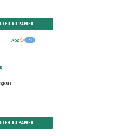
 ou utilisez les boutons pour augmenter ou diminuer la quantité.
UTER AU PANIER
−6%
kg
ongeurs
 ou utilisez les boutons pour augmenter ou diminuer la quantité.
UTER AU PANIER