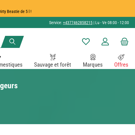
ty Beastie de 5 l !
Service:
+4377462858215
| Lu - Ve 08:00 - 12:00
Vous avez 0 articles dans v
mestiques
Sauvage et forêt
Marques
Offres
ngeurs