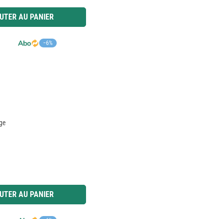
 ou utilisez les boutons pour augmenter ou diminuer la quantité.
UTER AU PANIER
−6%
age
 ou utilisez les boutons pour augmenter ou diminuer la quantité.
UTER AU PANIER