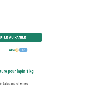
 ou utilisez les boutons pour augmenter ou diminuer la quantité.
UTER AU PANIER
−6%
ture pour lapin 1 kg
éréales autrichiennes