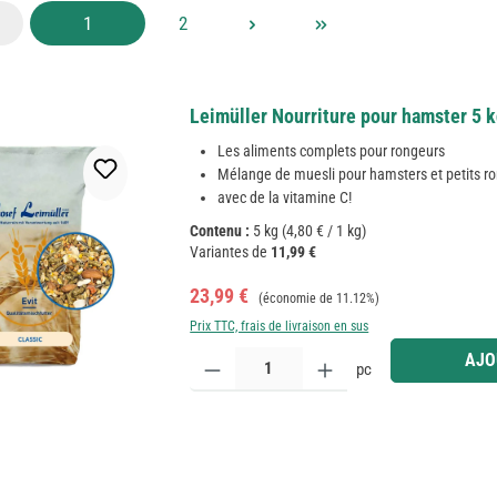
Page
Page
1
2
Leimüller Nourriture pour hamster 5 
Les aliments complets pour rongeurs
Mélange de muesli pour hamsters et petits r
avec de la vitamine C!
Contenu :
5 kg
(4,80 € / 1 kg)
Variantes de
11,99 €
Prix de vente :
Prix régulier :
23,99 €
(économie de 11.12%)
Prix TTC, frais de livraison en sus
Quantité de produit : Entrez la quantité souhaitée
AJO
pc