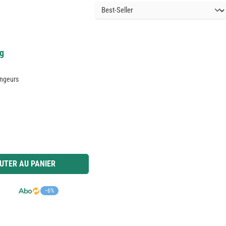
kg
ongeurs
 ou utilisez les boutons pour augmenter ou diminuer la quantité.
UTER AU PANIER
−6%