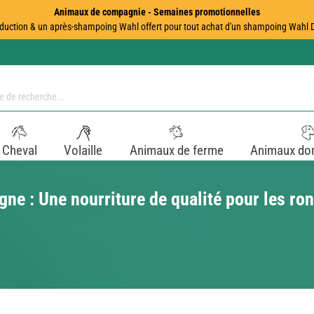
Animaux de compagnie - Semaines promotionnelles
duction & un après-shampoing Wahl offert pour tout achat d'un shampoing Wahl Dir
Cheval
Volaille
Animaux de ferme
Animaux do
gne : Une nourriture de qualité pour les ro