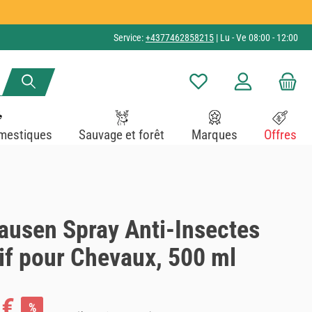
Service:
+4377462858215
| Lu - Ve 08:00 - 12:00
Vous avez 0 articles dans v
mestiques
Sauvage et forêt
Marques
Offres
ausen Spray Anti-Insectes
if pour Chevaux, 500 ml
 €
%