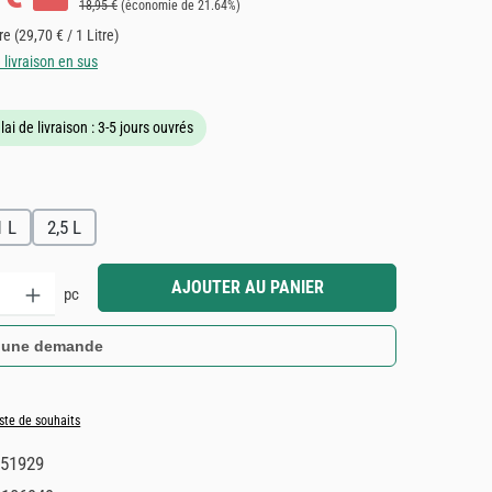
Prix régulier :
18,95 €
(économie de 21.64%)
tre
(29,70 € / 1 Litre)
e livraison en sus
lai de livraison : 3-5 jours ouvrés
1 L
2,5 L
it : Entrez la quantité souhaitée ou utilisez les boutons pour augmenter ou dimin
AJOUTER AU PANIER
pc
 une demande
iste de souhaits
51929