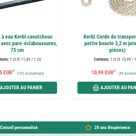
 à eau Kerbl caoutchouc
Kerbl Corde de transpor
 avec pare-éclaboussures,
petite boucle 3,2 m jut
75 cm
pièces)
tenu:
1 ct (€ 11,45 / 1 ct)
Contenu:
1 ct (€ 10,99 / 1
*
*
5 EUR
10,99 EUR
(
12%
économisés)
(
4%
économ
AJOUTER AU PANIER
AJOUTER AU PAN
Conseil personnalisé
20 ans d'expérience