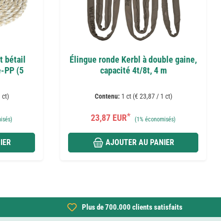
t bétail
Élingue ronde Kerbl à double gaine,
e-PP (5
capacité 4t/8t, 4 m
 ct)
Contenu:
1 ct (€ 23,87 / 1 ct)
*
23,87 EUR
isés)
(
1%
économisés)
IER
AJOUTER AU PANIER
Plus de 700.000 clients satisfaits