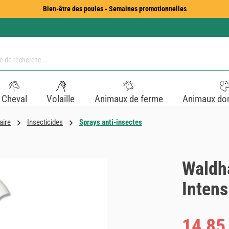
Bien-être des poules - Semaines promotionnelles
Cheval
Volaille
Animaux de ferme
Animaux do
aire
Insecticides
Sprays anti-insectes
Waldh
Intens
Prix de vente :
14,85