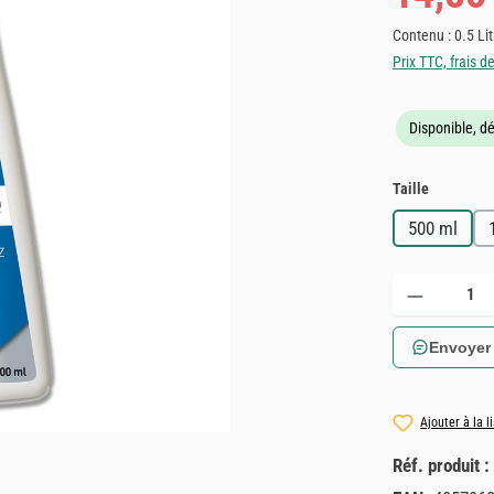
Contenu :
0.5 Li
Prix TTC, frais d
Disponible, dé
Sélectionnez
Taille
500 ml
Quantité de produ
Envoyer
Ajouter à la l
Réf. produit :