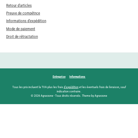
Retour d'articles
Preuve de compétnce
Informations d'expédition
Mode de paiement
Droit de rétractation
Entreprise
Informations
Tous les prix incluent la TVA plus les frais
d'expédition
et les éventuels frais de livraison, sauf
indication contraire.
© 2026 Agrarzone - Tous droits réservés. Theme by Agrarzone