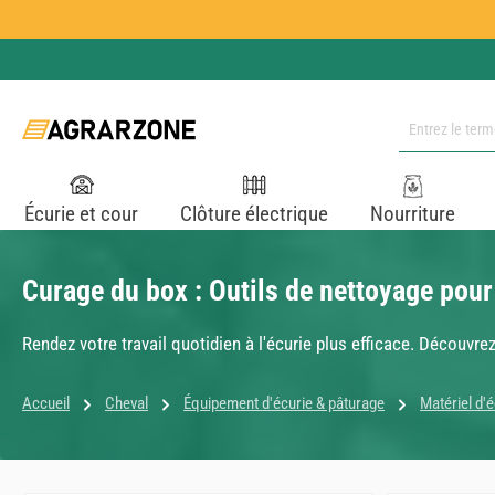
ser au contenu principal
Passer à la recherche
Passer à la navigation principale
Écurie et cour
Clôture électrique
Nourriture
Curage du box : Outils de nettoyage pour
Rendez votre travail quotidien à l'écurie plus efficace. Découv
Accueil
Cheval
Équipement d'écurie & pâturage
Matériel d'é