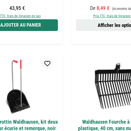
Prix régulier :
Prix de vente :
Prix régulier :
43,95 €
De
8,49 €
(économie de
 TTC, frais de livraison en sus
Prix TTC, frais de livraison
AJOUTER AU PANIER
Afficher les opti
ottin Waldhausen, kit deux
Waldhausen Fourche à 
r écurie et remorque, noir
plastique, 40 cm, sans m