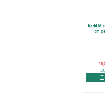
Kerbl Mis
cm, pe
Prix
15,
Prix