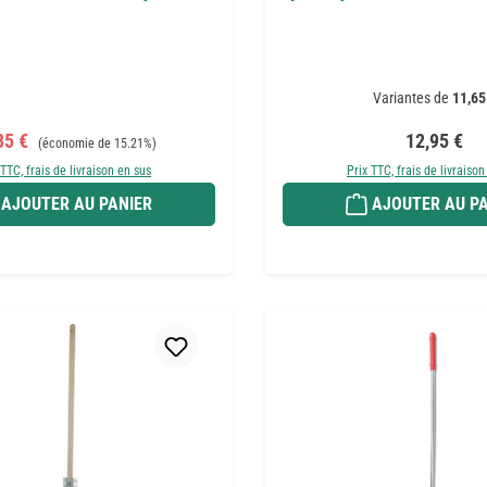
Variantes de
11,65
 de vente :
Prix régulier :
Prix régulie
85 €
12,95 €
(économie de 15.21%)
 TTC, frais de livraison en sus
Prix TTC, frais de livraison
AJOUTER AU PANIER
AJOUTER AU PA