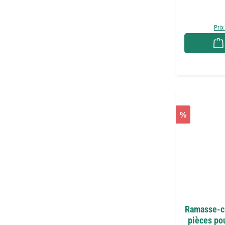
Prix
%
Ramasse-cr
pièces pou