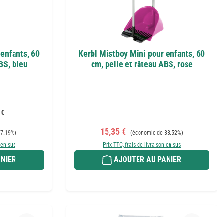
enfants, 60
Kerbl Mistboy Mini pour enfants, 60
BS, bleu
cm, pelle et râteau ABS, rose
 €
Prix de vente :
Prix régulier :
15,35 €
 7.19%)
(économie de 33.52%)
 en sus
Prix TTC, frais de livraison en sus
NIER
AJOUTER AU PANIER