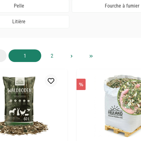
Pelle
Fourche à fumier
Litière
Page
Page
1
2
%