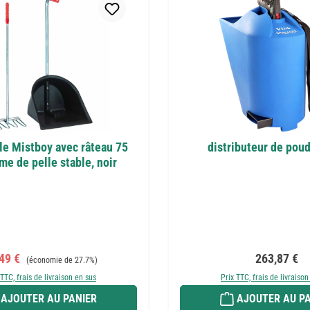
le Mistboy avec râteau 75
distributeur de poud
me de pelle stable, noir
x de vente :
Prix régulier :
Prix régulier
,49 €
263,87 €
(économie de 27.7%)
 TTC, frais de livraison en sus
Prix TTC, frais de livraison
AJOUTER AU PANIER
AJOUTER AU PA