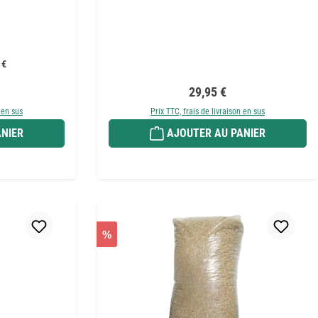
 €
r :
Prix régulier :
29,95 €
 en sus
Prix TTC, frais de livraison en sus
NIER
AJOUTER AU PANIER
%