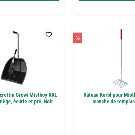
%
rottin Growi Mistboy XXL
Râteau Kerbl pour Mistb
ège, écurie et pré, Noir
manche de rempla