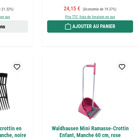
Prix de vente :
Prix régulier :
24,15 €
 21.32%)
(économie de 19.37%)
 en sus
Prix TTC, frais de livraison en sus
ons
AJOUTER AU PANIER
crottin en
Waldhausen Mini Ramasse-Crottin
anche, noire
Enfant, Manche 60 cm, rose