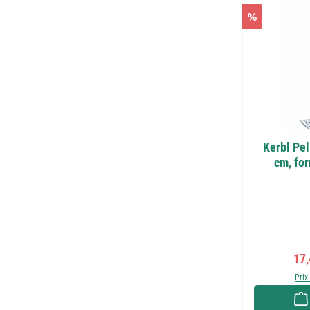
%
Kerbl Pel
cm, for
Pri
17
Prix