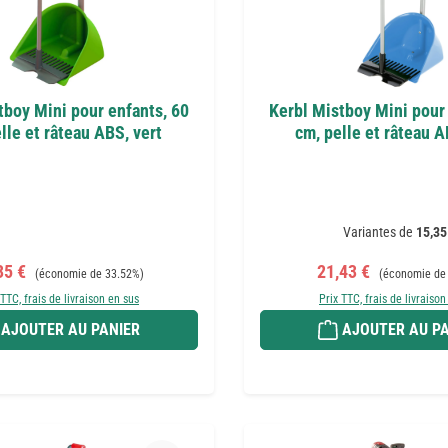
tboy Mini pour enfants, 60
Kerbl Mistboy Mini pour 
lle et râteau ABS, vert
cm, pelle et râteau A
Variantes de
15,35
 de vente :
Prix régulier :
Prix de vente :
Prix régulier :
35 €
21,43 €
(économie de 33.52%)
(économie de
 TTC, frais de livraison en sus
Prix TTC, frais de livraison
AJOUTER AU PANIER
AJOUTER AU PA