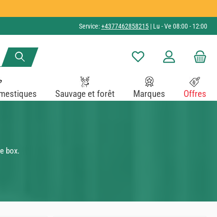
Service:
+4377462858215
| Lu - Ve 08:00 - 12:00
Vous avez 0 articles dans v
mestiques
Sauvage et forêt
Marques
Offres
e box.