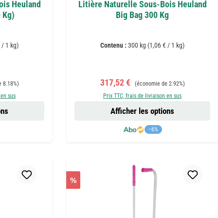
Bois Heuland
Litière Naturelle Sous-Bois Heuland
0 Kg)
Big Bag 300 Kg
 / 1 kg)
Contenu :
300 kg
(1,06 € / 1 kg)
:
Prix de vente :
Prix régulier :
317,52 €
e 8.18%)
(économie de 2.92%)
 en sus
Prix TTC, frais de livraison en sus
ons
Afficher les options
−6%
%