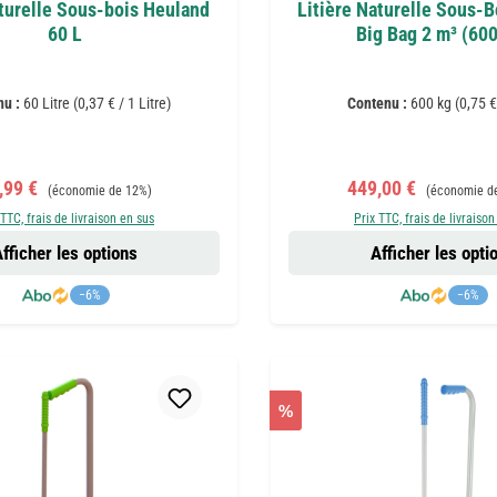
aturelle Sous-bois Heuland
Litière Naturelle Sous-
60 L
Big Bag 2 m³ (60
nu :
60 Litre
(0,37 € / 1 Litre)
Contenu :
600 kg
(0,75 €
x de vente :
Prix régulier :
Prix de vente :
Prix régulier 
,99 €
449,00 €
(économie de 12%)
(économie d
 TTC, frais de livraison en sus
Prix TTC, frais de livraison
fficher les options
Afficher les opti
−6%
−6%
%