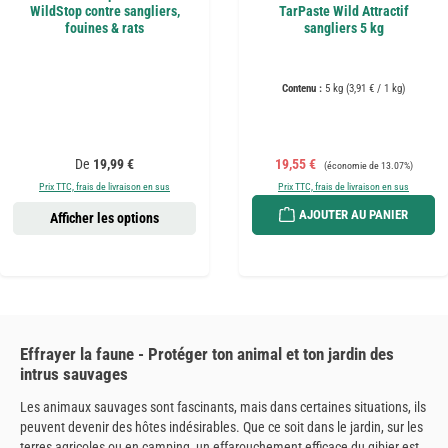
WildStop contre sangliers,
TarPaste Wild Attractif
fouines & rats
sangliers 5 kg
Contenu :
5 kg
(3,91 € / 1 kg)
Prix régulier :
Prix de vente :
Prix régulier :
De
19,99 €
19,55 €
(économie de 13.07%)
Prix TTC, frais de livraison en sus
Prix TTC, frais de livraison en sus
AJOUTER AU PANIER
Afficher les options
Effrayer la faune - Protéger ton animal et ton jardin des
intrus sauvages
Les animaux sauvages sont fascinants, mais dans certaines situations, ils
peuvent devenir des hôtes indésirables. Que ce soit dans le jardin, sur les
terres agricoles ou en camping, un effarouchement efficace du gibier est