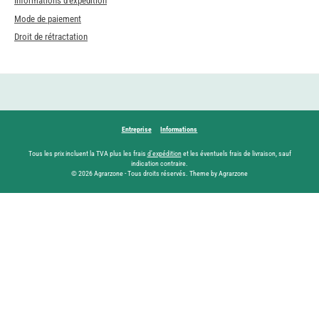
Informations d'expédition
Mode de paiement
Droit de rétractation
Entreprise
Informations
Tous les prix incluent la TVA plus les frais
d'expédition
et les éventuels frais de livraison, sauf
indication contraire.
© 2026 Agrarzone - Tous droits réservés. Theme by Agrarzone