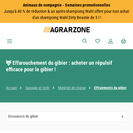
Animaux de compagnie - Semaines promotionnelles
Passer au contenu principal
Jusqu'à 40 % de réduction & un après-shampoing Wahl offert pour tout achat
d'un shampoing Wahl Dirty Beastie de 5 l !
Vous avez 0 articles
🦌 Effarouchement du gibier : acheter un répulsif
efficace pour le gibier !
Accueil
Sauvage et forêt
Matériel de chasse
Effraiements du gibier
Dissuasion du gibier