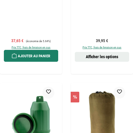
Prix de vente :
Prix régulier :
Prix régulier :
37,65 €
39,95 €
(économie de 5.64%)
Prix TTC, frais de livraison en sus
Prix TTC, frais de livraison en sus
AJOUTER AU PANIER
Afficher les options
%