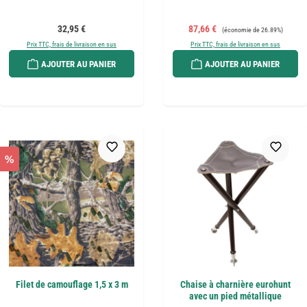
Prix régulier :
Prix de vente :
Prix régulier :
32,95 €
87,66 €
(économie de 26.89%)
Prix TTC, frais de livraison en sus
Prix TTC, frais de livraison en sus
AJOUTER AU PANIER
AJOUTER AU PANIER
%
Filet de camouflage 1,5 x 3 m
Chaise à charnière eurohunt
avec un pied métallique