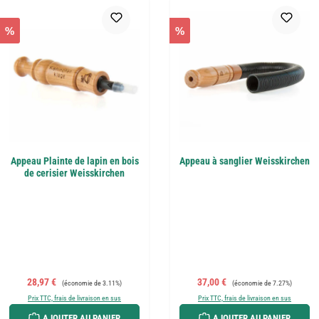
%
%
Appeau Plainte de lapin en bois
Appeau à sanglier Weisskirchen
de cerisier Weisskirchen
Prix de vente :
Prix régulier :
Prix de vente :
Prix régulier :
28,97 €
37,00 €
(économie de 3.11%)
(économie de 7.27%)
Prix TTC, frais de livraison en sus
Prix TTC, frais de livraison en sus
AJOUTER AU PANIER
AJOUTER AU PANIER