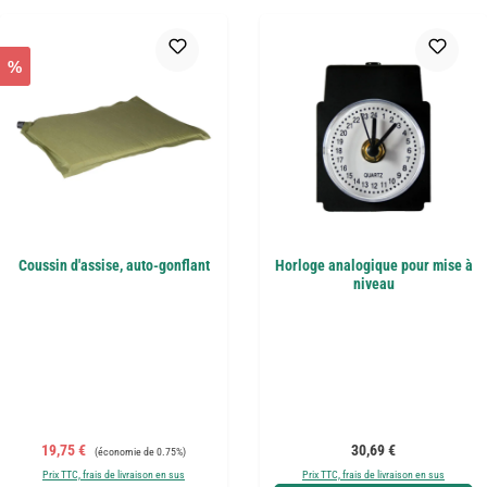
%
Coussin d'assise, auto-gonflant
Horloge analogique pour mise à
niveau
Prix de vente :
Prix régulier :
Prix régulier :
19,75 €
30,69 €
(économie de 0.75%)
Prix TTC, frais de livraison en sus
Prix TTC, frais de livraison en sus