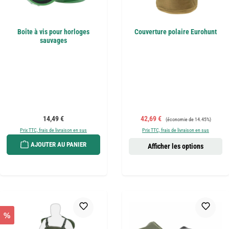
Boîte à vis pour horloges
Couverture polaire Eurohunt
sauvages
Prix régulier :
Prix de vente :
Prix régulier :
14,49 €
42,69 €
(économie de 14.45%)
Prix TTC, frais de livraison en sus
Prix TTC, frais de livraison en sus
AJOUTER AU PANIER
Afficher les options
%