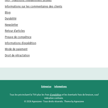
FAQ - Questions fréquemment posées
Informations sur les commentaires des clients
Blog
Durabilité
Newsletter
Retour d'articles
Preuve de compétnce
Informations d'expédition
Mode de paiement
Droit de rétractation
Entreprise
Informations
Tous les prix incluent la TVA plus les frais
d'expédition
et les éventuels frais de livraison, sauf
indication contraire.
© 2026 Agrarzone - Tous droits réservés. Theme by Agrarzone