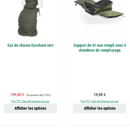
Sac de chasse Eurohunt vert
Support de tir non rempli avec 3
chambres de remplissage
Prix de vente :
Prix régulier :
Prix régulier :
199,00 €
19,90 €
(économie de 0.45%)
Prix TTC, frais de livraison en sus
Prix TTC, frais de livraison en sus
Afficher les options
Afficher les options