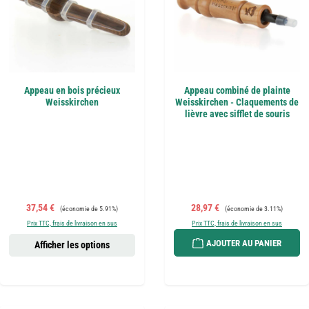
Appeau en bois précieux
Appeau combiné de plainte
Weisskirchen
Weisskirchen - Claquements de
lièvre avec sifflet de souris
Prix de vente :
Prix régulier :
Prix de vente :
Prix régulier :
37,54 €
28,97 €
(économie de 5.91%)
(économie de 3.11%)
Prix TTC, frais de livraison en sus
Prix TTC, frais de livraison en sus
AJOUTER AU PANIER
Afficher les options