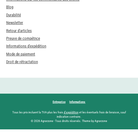
Blog
Durabilité
Newsletter
Retour d'articles
Preuve de compétnce
Informations d'expédition
Mode de paiement
Droit de rétractation
Entreprise
Informations
Tous les prix incluent la TVA plus les frais
d'expédition
et les éventuels frais de livraison, sauf
indication contraire.
© 2026 Agrarzone - Tous droits réservés. Theme by Agrarzone