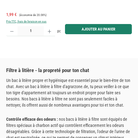
Prix de vente :
Prix régulier :
1,99 €
(économie de 20.08%)
Prix TTC, frais de livraison en sus
Quantité de produit : Entrez la quantité souhaitée ou utilisez les boutons pour augmenter ou diminue
AJOUTER AU PANIER
pc
Filtre à litière - la propreté pour ton chat
Un bac à litière propre et hygiénique est essentiel pour le bien-être de ton
chat. Avec un bac à litière à filtre d'agrarzone.de, tu peux veiller à ce que
ton tigre d'appartement ait toujours un endroit propre pour faire ses
besoins. Nos bacs à litière à filtre ne sont pas seulement faciles à
nettoyer, ils offrent aussi de nombreux avantages pour toi et ton chat.
Contrôle efficace des odeurs :
nos bacs à litière à filtre sont équipés de
filtres spéciaux à charbon actif qui contrôlent efficacement les odeurs
désagréables. Grâce à cette technologie de filtration, l'odeur de l'urine de
chat est neutralisée, ce qui te permet de conserver un climat intérieur