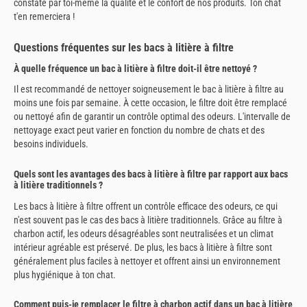
constate par toi-même la qualité et le confort de nos produits. Ton chat
t'en remerciera !
Questions fréquentes sur les bacs à litière à filtre
À quelle fréquence un bac à litière à filtre doit-il être nettoyé ?
Il est recommandé de nettoyer soigneusement le bac à litière à filtre au
moins une fois par semaine. À cette occasion, le filtre doit être remplacé
ou nettoyé afin de garantir un contrôle optimal des odeurs. L'intervalle de
nettoyage exact peut varier en fonction du nombre de chats et des
besoins individuels.
Quels sont les avantages des bacs à litière à filtre par rapport aux bacs
à litière traditionnels ?
Les bacs à litière à filtre offrent un contrôle efficace des odeurs, ce qui
n'est souvent pas le cas des bacs à litière traditionnels. Grâce au filtre à
charbon actif, les odeurs désagréables sont neutralisées et un climat
intérieur agréable est préservé. De plus, les bacs à litière à filtre sont
généralement plus faciles à nettoyer et offrent ainsi un environnement
plus hygiénique à ton chat.
Comment puis-je remplacer le filtre à charbon actif dans un bac à litière