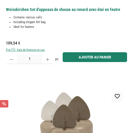
Weisskirchen Set d'appeaux de chasse au renard avec étui en feutre
Contains various calls
Including elegant felt bag
Ideal for hunters
Prix régulier :
109,54 €
Prix TTC, frais de livraison en sus
Quantité de produit : Entrez la quantité souhaitée ou utilisez les boutons pour augmenter ou diminue
AJOUTER AU PANIER
pc
%