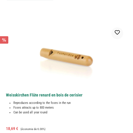
%
Weisskirchen Flûte renard en bois de cerisier
Reproduces according to the foxes in the run
Foxes attracts up to 800 meters
Can be used all year round
Prix de vente :
Prix régulier :
18,69 €
(économie de 6.08%)