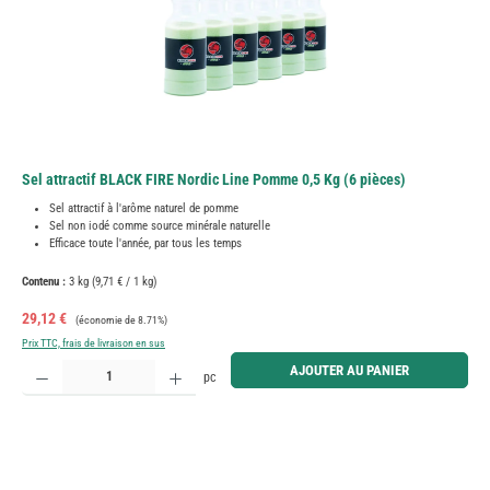
Sel attractif BLACK FIRE Nordic Line Pomme 0,5 Kg (6 pièces)
Sel attractif à l'arôme naturel de pomme
Sel non iodé comme source minérale naturelle
Efficace toute l'année, par tous les temps
Contenu :
3 kg
(9,71 € / 1 kg)
Prix de vente :
Prix régulier :
29,12 €
(économie de 8.71%)
Prix TTC, frais de livraison en sus
Quantité de produit : Entrez la quantité souhaitée ou utilisez les boutons pour augmenter ou diminue
AJOUTER AU PANIER
pc