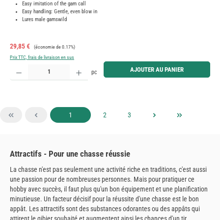
Easy imitation of the gam call
Easy handling: Gentle, even blow in
Lures male gamswild
Prix de vente :
Prix régulier :
29,85 €
(économie de 0.17%)
Prix TTC, frais de livraison en sus
Quantité de produit : Entrez la quantité souhaitée ou utilisez les boutons pour augmenter ou diminue
AJOUTER AU PANIER
pc
Page
Page
Page
1
2
3
Attractifs - Pour une chasse réussie
La chasse n'est pas seulement une activité riche en traditions, c'est aussi
une passion pour de nombreuses personnes. Mais pour pratiquer ce
hobby avec succès, il faut plus qu'un bon équipement et une planification
minutieuse. Un facteur décisif pour la réussite d'une chasse est le bon
appât. Les attractifs sont des substances odorantes ou des appâts qui
attirent le gibier souhaité et augmentent ainsi les chances d'un tir