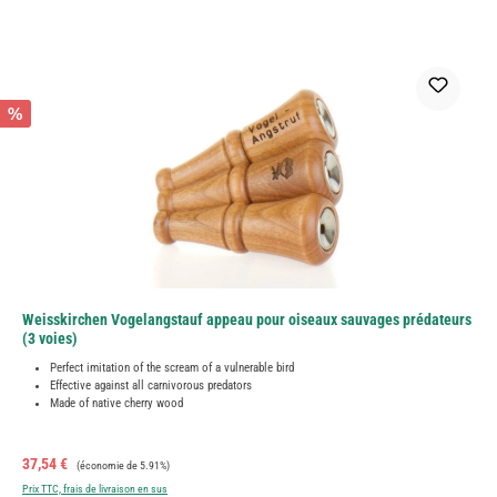
%
Weisskirchen Vogelangstauf appeau pour oiseaux sauvages prédateurs
(3 voies)
Perfect imitation of the scream of a vulnerable bird
Effective against all carnivorous predators
Made of native cherry wood
Prix de vente :
Prix régulier :
37,54 €
(économie de 5.91%)
Prix TTC, frais de livraison en sus