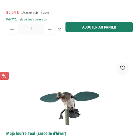
Prix de vente :
Prix régulier :
85,54 €
(économie de 14.37%)
Prix TTC, frais de livraison en sus
Quantité de produit : Entrez la quantité souhaitée ou utilisez les boutons pour augmenter ou diminue
AJOUTER AU PANIER
pc
%
Mojo leurre Teal (sarcelle d'hiver)