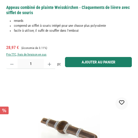
Appeau combiné de plainte Weisskirchen - Claquements de lièvre avec
sifflet de souris
renards
comprend un sifflet à souris intégré pour une chasse plus polyvalente
facile à utiliser, il suffit de souffler dans l'embout
Prix de vente :
Prix régulier :
28,97 €
(économie de 3.11%)
Prix TTC, frais de livraison en sus
Quantité de produit : Entrez la quantité souhaitée ou utilisez les boutons pour augmenter ou diminue
AJOUTER AU PANIER
pc
%