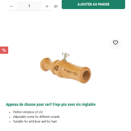
Quantité de produit : Entrez la quantité souhaitée ou utilisez les boutons pour augmenter ou diminue
AJOUTER AU PANIER
pc
%
Appeau de chasse pour cerf Fiep-piu avec vis réglable
Perfect imitation of clit
Adjustable screw for different sounds
Suitable for wild boar and fox hunt