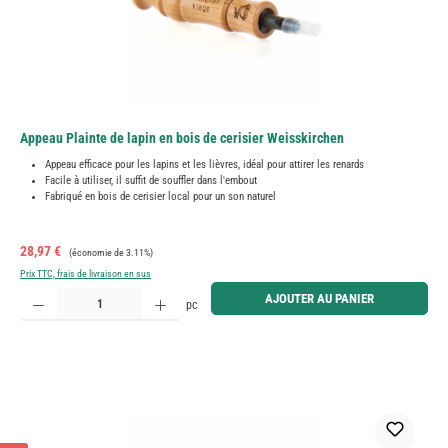
Appeau Plainte de lapin en bois de cerisier Weisskirchen
Appeau efficace pour les lapins et les lièvres, idéal pour attirer les renards
Facile à utiliser, il suffit de souffler dans l'embout
Fabriqué en bois de cerisier local pour un son naturel
Prix de vente :
Prix régulier :
28,97 €
(économie de 3.11%)
Prix TTC, frais de livraison en sus
Quantité de produit : Entrez la quantité souhaitée ou utilisez les boutons pour augmenter ou diminue
AJOUTER AU PANIER
pc