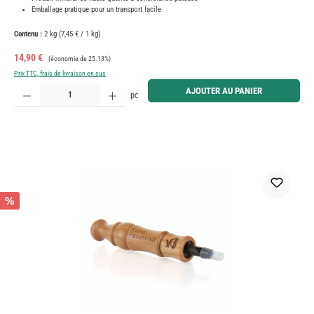
Emballage pratique pour un transport facile
Contenu :
2 kg
(7,45 € / 1 kg)
Prix de vente :
Prix régulier :
14,90 €
(économie de 25.13%)
Prix TTC, frais de livraison en sus
Quantité de produit : Entrez la quantité souhaitée ou utilisez les boutons pour augmenter ou diminue
AJOUTER AU PANIER
pc
%