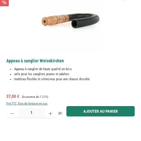
%
Appeau à sanglier Weisskirchen
Appeau à sanglier de haute qualité en bois
utile pour les sangliers jeunes et adultes
matériau flexible et silencieux pour une chasse discrète
Prix de vente :
Prix régulier :
37,00 €
(économie de 7.27%)
Prix TTC, frais de livraison en sus
Quantité de produit : Entrez la quantité souhaitée ou utilisez les boutons pour augmenter ou diminue
AJOUTER AU PANIER
pc