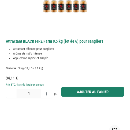
Attractant BLACK FIRE Farm 0,5 kg (lot de 6) pour sangliers
Attractant efficace pour sangliers
Arôme de maïs intense
Application rapide et simple
Contenu :
3 kg
(11,37 € / 1 kg)
Prix régulier :
34,11 €
Prix TTC, frais de livraison en sus
Quantité de produit : Entrez la quantité souhaitée ou utilisez les boutons pour augmenter ou diminue
AJOUTER AU PANIER
pc