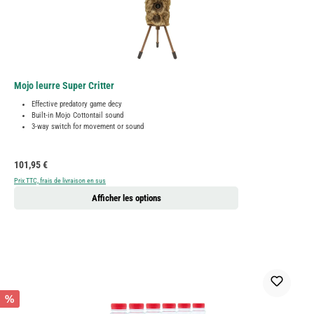
Mojo leurre Super Critter
Effective predatory game decy
Built-in Mojo Cottontail sound
3-way switch for movement or sound
Prix régulier :
101,95 €
Prix TTC, frais de livraison en sus
Afficher les options
%