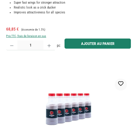
Super fast wings for stronger attraction
Realistic look as a crick ducker
Improves attractiveness for all species
Prix de vente :
Prix régulier :
68,85 €
(économie de 1.5%)
Prix TTC, frais de livraison en sus
Quantité de produit : Entrez la quantité souhaitée ou utilisez les boutons pour augmenter ou diminue
AJOUTER AU PANIER
pc