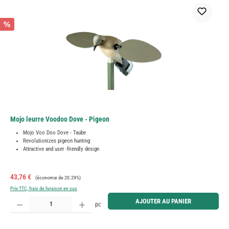
%
Mojo leurre Voodoo Dove - Pigeon
Mojo Voo Doo Dove - Taube
Revolutionizes pigeon hunting
Attractive and user -friendly design
Prix de vente :
Prix régulier :
43,76 €
(économie de 20.29%)
Prix TTC, frais de livraison en sus
Quantité de produit : Entrez la quantité souhaitée ou utilisez les boutons pour augmenter ou diminue
AJOUTER AU PANIER
pc