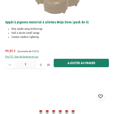
Appât à pigeons motorisé à ailettes Mojo Dove (pack de 4)
New spider wing technology
Half a dozen small wings
Creates random lightning
Prix de vente :
Prix régulier :
99,85 €
(économie de 4.81%)
Prix TTC, frais de livraison en sus
Quantité de produit : Entrez la quantité souhaitée ou utilisez les boutons pour augmenter ou diminue
AJOUTER AU PANIER
pc