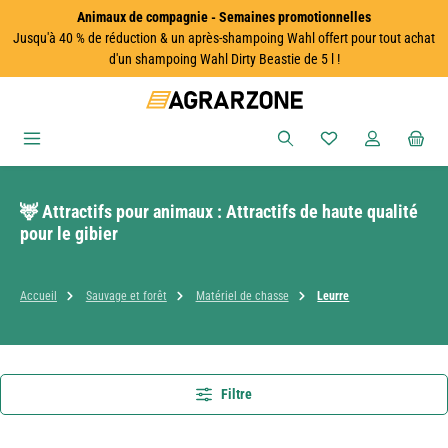
Animaux de compagnie - Semaines promotionnelles
Passer au contenu principal
Jusqu'à 40 % de réduction & un après-shampoing Wahl offert pour tout achat
d'un shampoing Wahl Dirty Beastie de 5 l !
Vous avez 0 articles
🦌 Attractifs pour animaux : Attractifs de haute qualité
pour le gibier
Accueil
Sauvage et forêt
Matériel de chasse
Leurre
Filtre