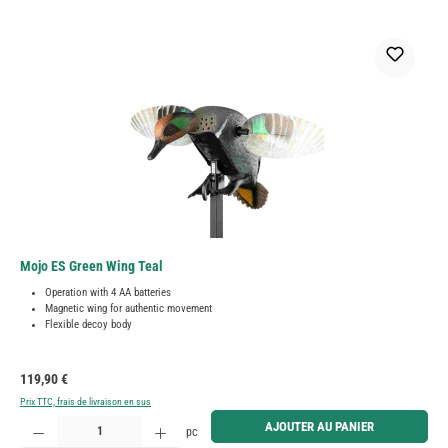
Mojo ES Green Wing Teal
Operation with 4 AA batteries
Magnetic wing for authentic movement
Flexible decoy body
Prix régulier :
119,90 €
Prix TTC, frais de livraison en sus
Quantité de produit : Entrez la quantité souhaitée ou utilisez les boutons pour augmenter ou diminue
AJOUTER AU PANIER
pc