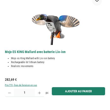
Mojo ES KING Mallard avec batterie Lio-ion
Mojo es King Mallard with Lio-ion battery
Rechargeable 6V lithium battery
Realistic movements
Prix régulier :
282,69 €
Prix TTC, frais de livraison en sus
Quantité de produit : Entrez la quantité souhaitée ou utilisez les boutons pour augmenter ou diminue
AJOUTER AU PANIER
pc