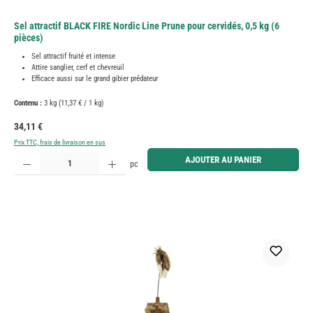
Sel attractif BLACK FIRE Nordic Line Prune pour cervidés, 0,5 kg (6
pièces)
Sel attractif fruité et intense
Attire sanglier, cerf et chevreuil
Efficace aussi sur le grand gibier prédateur
Contenu :
3 kg
(11,37 € / 1 kg)
Prix régulier :
34,11 €
Prix TTC, frais de livraison en sus
Quantité de produit : Entrez la quantité souhaitée ou utilisez les boutons pour augmenter ou diminue
AJOUTER AU PANIER
pc