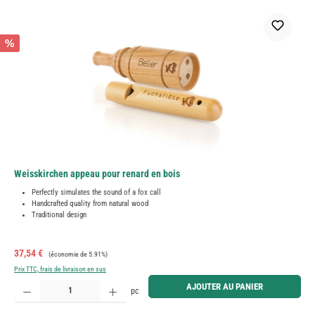
%
Weisskirchen appeau pour renard en bois
Perfectly simulates the sound of a fox call
Handcrafted quality from natural wood
Traditional design
Prix de vente :
Prix régulier :
37,54 €
(économie de 5.91%)
Prix TTC, frais de livraison en sus
Quantité de produit : Entrez la quantité souhaitée ou utilisez les boutons pour augmenter ou diminue
AJOUTER AU PANIER
pc