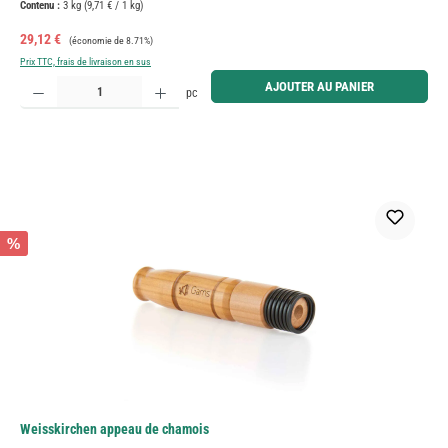
Contenu :
3 kg
(9,71 € / 1 kg)
Prix de vente :
Prix régulier :
29,12 €
(économie de 8.71%)
Prix TTC, frais de livraison en sus
Quantité de produit : Entrez la quantité souhaitée ou utilisez les boutons pour augmenter ou diminue
AJOUTER AU PANIER
pc
%
Weisskirchen appeau de chamois