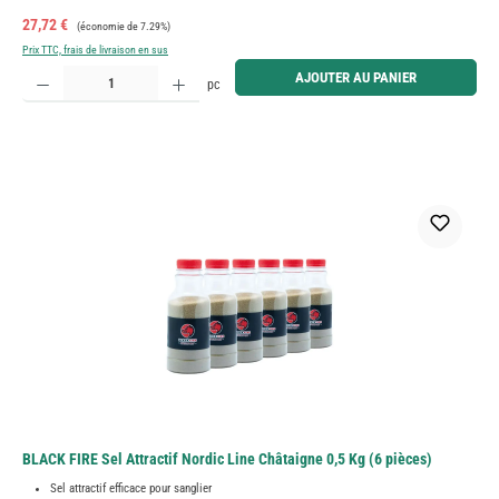
Prix de vente :
Prix régulier :
27,72 €
(économie de 7.29%)
Prix TTC, frais de livraison en sus
Quantité de produit : Entrez la quantité souhaitée ou utilisez les boutons pour augmenter ou diminue
AJOUTER AU PANIER
pc
BLACK FIRE Sel Attractif Nordic Line Châtaigne 0,5 Kg (6 pièces)
Sel attractif efficace pour sanglier