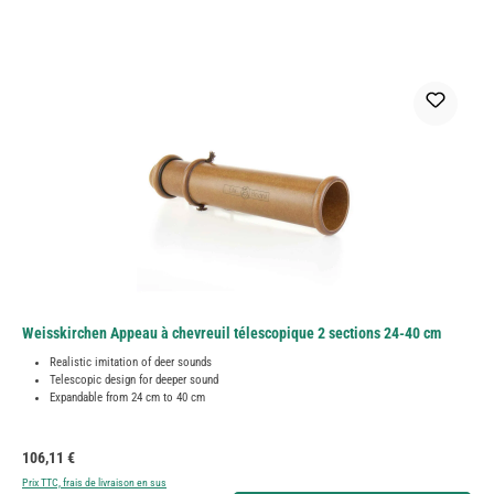
Weisskirchen Appeau à chevreuil télescopique 2 sections 24-40 cm
Realistic imitation of deer sounds
Telescopic design for deeper sound
Expandable from 24 cm to 40 cm
Prix régulier :
106,11 €
Prix TTC, frais de livraison en sus