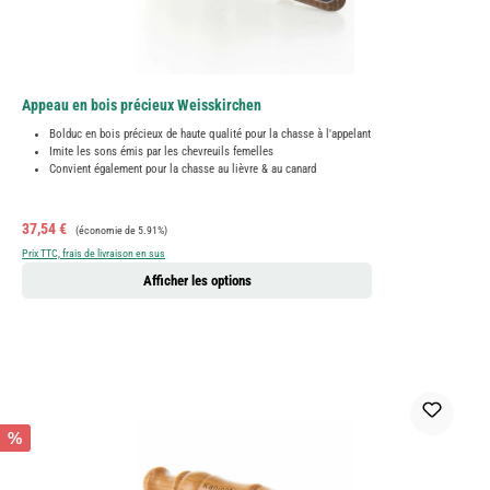
Appeau en bois précieux Weisskirchen
Bolduc en bois précieux de haute qualité pour la chasse à l'appelant
Imite les sons émis par les chevreuils femelles
Convient également pour la chasse au lièvre & au canard
Prix de vente :
Prix régulier :
37,54 €
(économie de 5.91%)
Prix TTC, frais de livraison en sus
Afficher les options
%