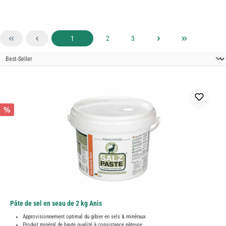
Page
Page
Page
1
2
3
%
Pâte de sel en seau de 2 kg Anis
Approvisionnement optimal du gibier en sels & minéraux
Produit minéral de haute qualité à consistance pâteuse