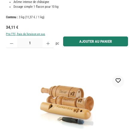
Arôme intense de châtaigne
Dosage simple 1 flacon pour 10 kg
Contenu :
3 kg
(11,37 € / 1 kg)
Prix régulier :
34,11 €
Prix TTC, frais de livraison en sus
Quantité de produit : Entrez la quantité souhaitée ou utilisez les boutons pour augmenter ou diminue
AJOUTER AU PANIER
pc