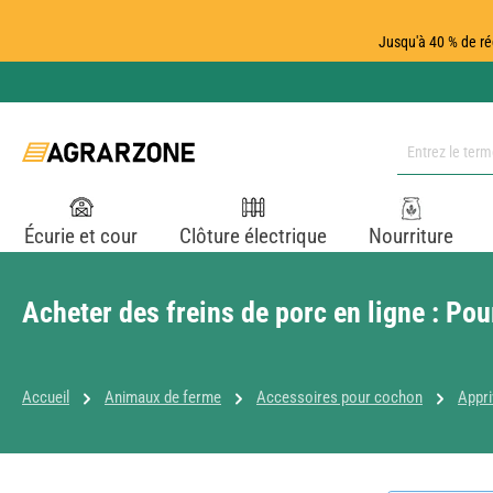
ser au contenu principal
Passer à la recherche
Passer à la navigation principale
Jusqu'à 40 % de ré
Écurie et cour
Clôture électrique
Nourriture
Acheter des freins de porc en ligne : Pou
Accueil
Animaux de ferme
Accessoires pour cochon
Appri