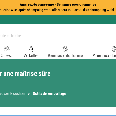
Animaux de compagnie - Semaines promotionnelles
duction & un après-shampoing Wahl offert pour tout achat d'un shampoing Wahl Dir
Cheval
Volaille
Animaux de ferme
Animaux do
r une maîtrise sûre
voiser le cochon
Outils de verrouillage