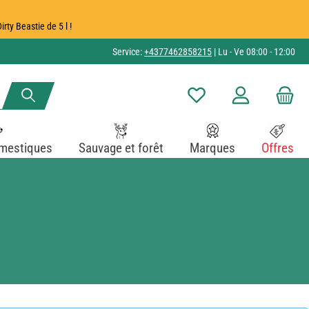
ty Beastie de 5 l !
Service:
+4377462858215
| Lu - Ve 08:00 - 12:00
Vous avez 0 articles dans v
mestiques
Sauvage et forêt
Marques
Offres