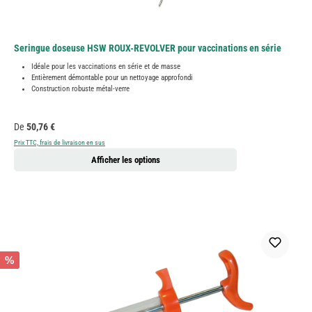
Seringue doseuse HSW ROUX-REVOLVER pour vaccinations en série
Idéale pour les vaccinations en série et de masse
Entièrement démontable pour un nettoyage approfondi
Construction robuste métal-verre
Prix régulier :
De
50,76 €
Prix TTC, frais de livraison en sus
Afficher les options
%