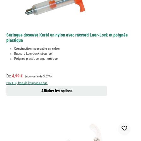
Seringue doseuse Kerbl en nylon avec raccord Luer-Lock et poignée
plastique
Construction incassable en nylon
Raccord Luer-Lock sécurisé
Poignée plastique ergonomique
Prix de vente :
Prix régulier :
De
4,99 €
(économie de 5.67%)
Prix TTC, frais de livraison en sus
Afficher les options