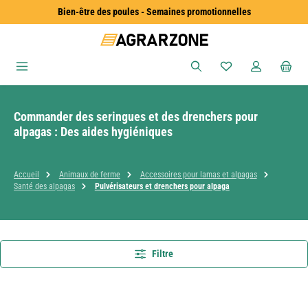
Bien-être des poules - Semaines promotionnelles
Passer au contenu principal
Vous avez 0 articles
Commander des seringues et des drenchers pour
alpagas : Des aides hygiéniques
Accueil
Animaux de ferme
Accessoires pour lamas et alpagas
Santé des alpagas
Pulvérisateurs et drenchers pour alpaga
Filtre