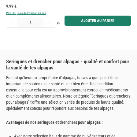
Prix régulier :
9,99 €
Prix TTC, frais de livraison en sus
Quantité de produit : Entrez la quantité souhaitée ou utilisez les boutons pour augmenter ou diminue
AJOUTER AU PANIER
pc
Seringues et drencher pour alpagas - qualité et confort pour
la santé de tes alpagas
En tant qu'heureux propriétaire d'alpagas, tu sais à quel point il est
important de soutenir leur santé et leur bien-être. Une condition
essentielle pour cela est un approvisionnement correct en médicaments
et en compléments alimentaires. Notre catégorie "Seringues et drenchers
pour alpagas" t'offre une sélection variée de produits de haute qualité,
spécialement conçus pour répondre aux besoins de tes alpagas.
Avantages de nos seringues et drenchers pour alpagas :
Avec notre sélection haut de gamme de pulvérisateurs et de