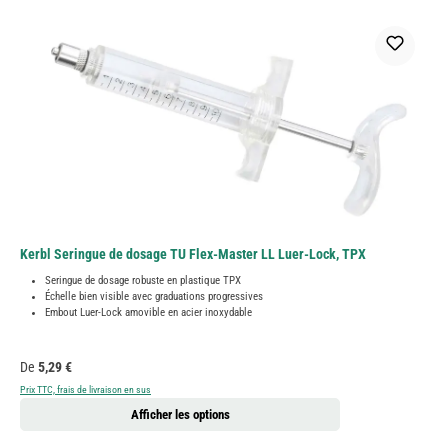
Kerbl Seringue de dosage TU Flex-Master LL Luer-Lock, TPX
Seringue de dosage robuste en plastique TPX
Échelle bien visible avec graduations progressives
Embout Luer-Lock amovible en acier inoxydable
Prix régulier :
De
5,29 €
Prix TTC, frais de livraison en sus
Afficher les options