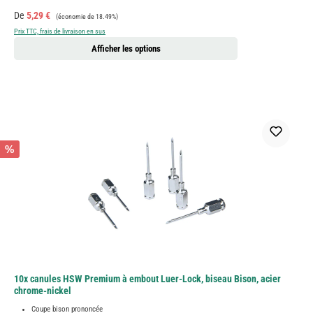
Prix de vente :
Prix régulier :
De
5,29 €
(économie de 18.49%)
Prix TTC, frais de livraison en sus
Afficher les options
%
10x canules HSW Premium à embout Luer-Lock, biseau Bison, acier
chrome-nickel
Coupe bison prononcée