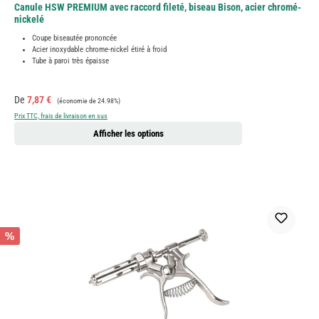
Canule HSW PREMIUM avec raccord fileté, biseau Bison, acier chromé-
nickelé
Coupe biseautée prononcée
Acier inoxydable chrome-nickel étiré à froid
Tube à paroi très épaisse
Prix de vente :
Prix régulier :
De
7,87 €
(économie de 24.98%)
Prix TTC, frais de livraison en sus
Afficher les options
%