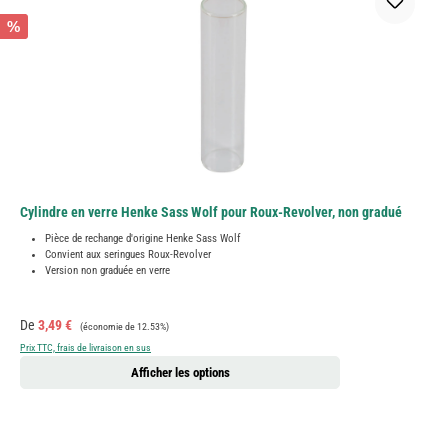
%
Cylindre en verre Henke Sass Wolf pour Roux-Revolver, non gradué
Pièce de rechange d'origine Henke Sass Wolf
Convient aux seringues Roux-Revolver
Version non graduée en verre
Prix de vente :
Prix régulier :
De
3,49 €
(économie de 12.53%)
Prix TTC, frais de livraison en sus
Afficher les options