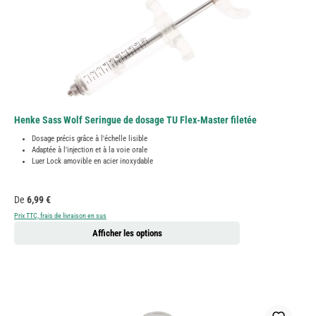
Henke Sass Wolf Seringue de dosage TU Flex-Master filetée
Dosage précis grâce à l'échelle lisible
Adaptée à l'injection et à la voie orale
Luer Lock amovible en acier inoxydable
Prix régulier :
De
6,99 €
Prix TTC, frais de livraison en sus
Afficher les options