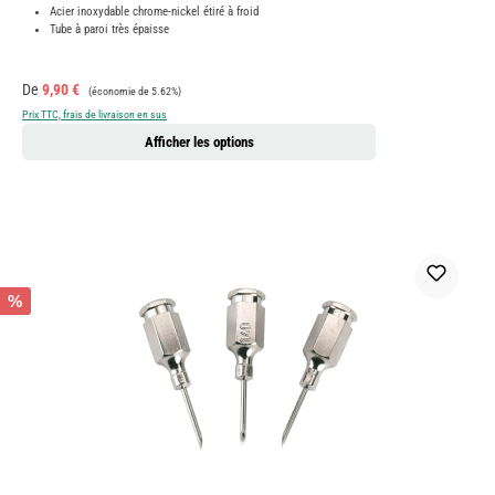
Acier inoxydable chrome-nickel étiré à froid
Tube à paroi très épaisse
Prix de vente :
Prix régulier :
De
9,90 €
(économie de 5.62%)
Prix TTC, frais de livraison en sus
Afficher les options
%