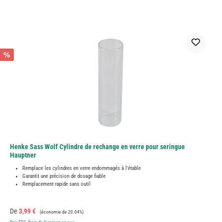
%
Henke Sass Wolf Cylindre de rechange en verre pour seringue
Hauptner
Remplace les cylindres en verre endommagés à l'étable
Garantit une précision de dosage fiable
Remplacement rapide sans outil
Prix de vente :
Prix régulier :
De
3,99 €
(économie de 20.04%)