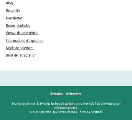
Blog
Durabilité
Newsletter
Retour d'articles
Preuve de compétnce
Informations d'expédition
Mode de paiement
Droit de rétractation
Entreprise
Informations
Tous les prix incluent la TVA plus les frais
d'expédition
et les éventuels frais de livraison, sauf
indication contraire.
© 2026 Agrarzone - Tous droits réservés. Theme by Agrarzone