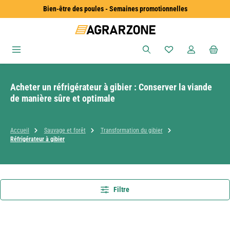
Bien-être des poules - Semaines promotionnelles
Passer au contenu principal
Vous avez 0 articles
Acheter un réfrigérateur à gibier : Conserver la viande
de manière sûre et optimale
Accueil
Sauvage et forêt
Transformation du gibier
Réfrigérateur à gibier
Filtre