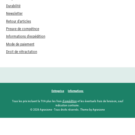
Durabilité
Newsletter
Retour d'articles
Preuve de compétnce
Informations d'expédition
Mode de paiement
Droit de rétractation
Entreprise
Informations
Tous les prix incluent la TVA plus les frais
d'expédition
et les éventuels frais de livraison, sauf
indication contraire.
© 2026 Agrarzone - Tous droits réservés. Theme by Agrarzone