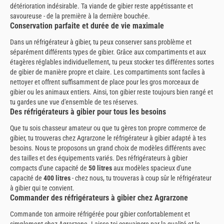
détérioration indésirable. Ta viande de gibier reste appétissante et
savoureuse - de la première à la dernière bouchée.
Conservation parfaite et durée de vie maximale
Dans un réfrigérateur à gibier, tu peux conserver sans problème et
séparément différents types de gibier. Grâce aux compartiments et aux
étagères réglables individuellement, tu peux stocker tes différentes sortes
de gibier de manière propre et claire. Les compartiments sont faciles à
nettoyer et offrent suffisamment de place pour les gros morceaux de
gibier ou les animaux entiers. Ainsi, ton gibier reste toujours bien rangé et
tu gardes une vue d'ensemble de tes réserves.
Des réfrigérateurs à gibier pour tous les besoins
Que tu sois chasseur amateur ou que tu gères ton propre commerce de
gibier, tu trouveras chez Agrarzone le réfrigérateur à gibier adapté à tes
besoins. Nous te proposons un grand choix de modèles différents avec
des tailles et des équipements variés. Des réfrigérateurs à gibier
compacts d'une capacité de
50 litres
aux modèles spacieux d'une
capacité de
400 litres
- chez nous, tu trouveras à coup sûr le réfrigérateur
à gibier qui te convient.
Commander des réfrigérateurs à gibier chez Agrarzone
Commande ton armoire réfrigérée pour gibier confortablement et
simplement chez Agrarzone. Laisse-toi convaincre par la qualité et le