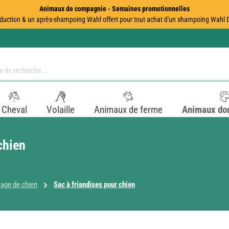
Animaux de compagnie - Semaines promotionnelles
duction & un après-shampoing Wahl offert pour tout achat d'un shampoing Wahl Dir
Cheval
Volaille
Animaux de ferme
Animaux do
chien
age de chien
Sac à friandises pour chien