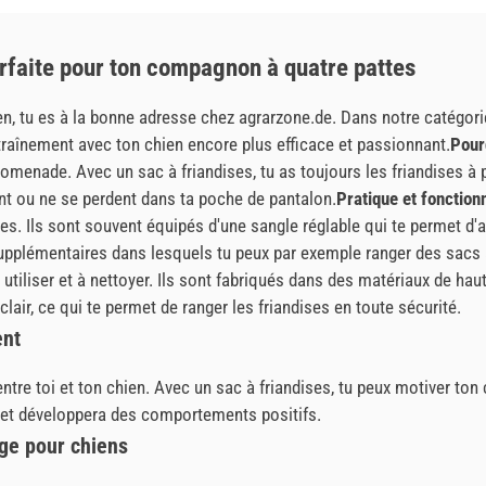
arfaite pour ton compagnon à quatre pattes
en, tu es à la bonne adresse chez agrarzone.de. Dans notre catégorie
entraînement avec ton chien encore plus efficace et passionnant.
Pour
omenade. Avec un sac à friandises, tu as toujours les friandises à
nt ou ne se perdent dans ta poche de pantalon.
Pratique et fonction
ues. Ils sont souvent équipés d'une sangle réglable qui te permet d'
lémentaires dans lesquels tu peux par exemple ranger des sacs à 
 utiliser et à nettoyer. Ils sont fabriqués dans des matériaux de ha
air, ce qui te permet de ranger les friandises en toute sécurité.
ent
tre toi et ton chien. Avec un sac à friandises, tu peux motiver ton c
e et développera des comportements positifs.
age pour chiens