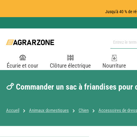
ser au contenu principal
Passer à la recherche
Passer à la navigation principale
Jusqu'à 40 % de ré
Écurie et cour
Clôture électrique
Nourriture
🍗 Commander un sac à friandises pour 
Accueil
Animaux domestiques
Chien
Accessoires de dress