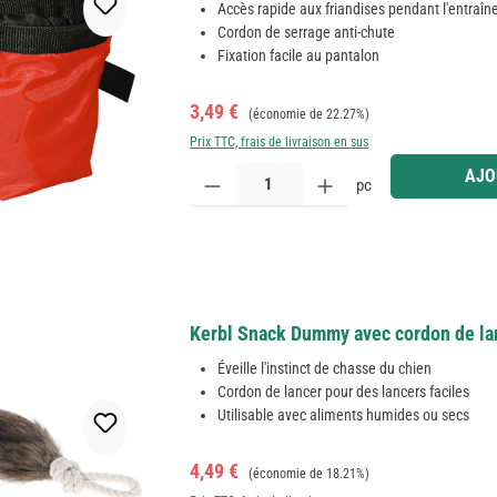
Accès rapide aux friandises pendant l'entraî
Cordon de serrage anti-chute
Fixation facile au pantalon
Prix de vente :
Prix régulier :
3,49 €
(économie de 22.27%)
Prix TTC, frais de livraison en sus
Quantité de produit : Entrez la quantité souhaitée
AJO
pc
Kerbl Snack Dummy avec cordon de lan
Éveille l'instinct de chasse du chien
Cordon de lancer pour des lancers faciles
Utilisable avec aliments humides ou secs
Prix de vente :
Prix régulier :
4,49 €
(économie de 18.21%)