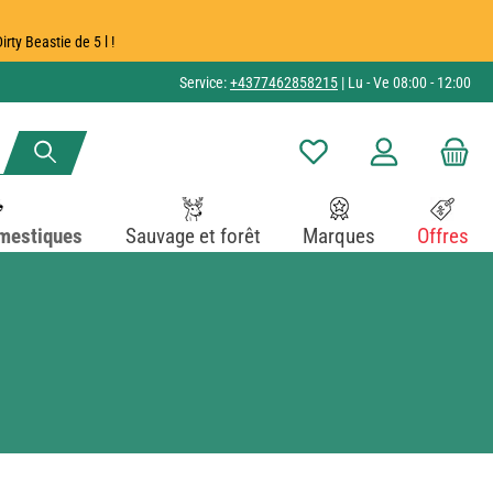
ty Beastie de 5 l !
Service:
+4377462858215
| Lu - Ve 08:00 - 12:00
Vous avez 0 articles dans v
mestiques
Sauvage et forêt
Marques
Offres