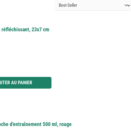
 réfléchissant, 23x7 cm
 ou utilisez les boutons pour augmenter ou diminuer la quantité.
UTER AU PANIER
coche d'entraînement 500 ml, rouge