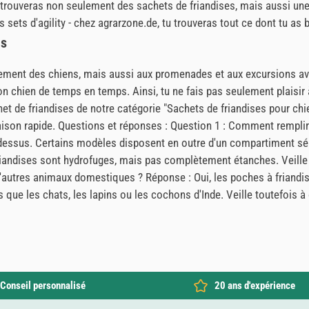
trouveras non seulement des sachets de friandises, mais aussi une m
 sets d'agility - chez agrarzone.de, tu trouveras tout ce dont tu as
ns
nement des chiens, mais aussi aux promenades et aux excursions ave
ton chien de temps en temps. Ainsi, tu ne fais pas seulement plaisir
et de friandises de notre catégorie "Sachets de friandises pour ch
vraison rapide. Questions et réponses : Question 1 : Comment rempli
e dessus. Certains modèles disposent en outre d'un compartiment sé
friandises sont hydrofuges, mais pas complètement étanches. Veille
ur d'autres animaux domestiques ? Réponse : Oui, les poches à frian
ue les chats, les lapins ou les cochons d'Inde. Veille toutefois à c
Conseil personnalisé
20 ans d'expérience