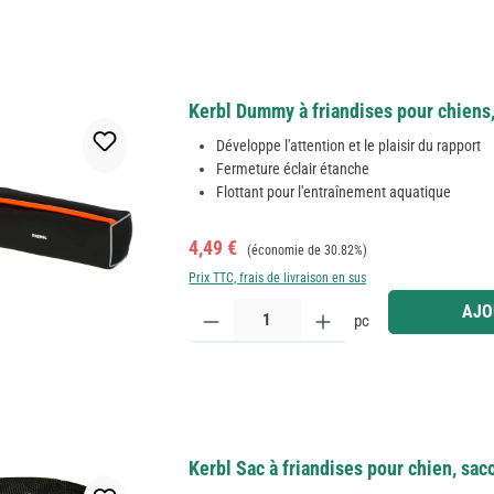
Kerbl Dummy à friandises pour chiens,
Développe l'attention et le plaisir du rapport
Fermeture éclair étanche
Flottant pour l'entraînement aquatique
Prix de vente :
Prix régulier :
4,49 €
(économie de 30.82%)
Prix TTC, frais de livraison en sus
Quantité de produit : Entrez la quantité souhaitée
AJO
pc
Kerbl Sac à friandises pour chien, sa