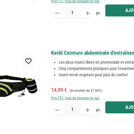
Prix TTC, frais de livraison en sus
Quantité de produit : Entrez la quantité souhaitée
AJO
pc
Kerbl Ceinture abdominale d'entraînem
Les deux mains libres en promenade et entr
Cinq compartiments pratiques pour l'essentie
Insert mesh respirant pour plus de confort
Prix de vente :
Prix régulier :
14,99 €
(économie de 21.06%)
Prix TTC, frais de livraison en sus
Quantité de produit : Entrez la quantité souhaitée
AJO
pc