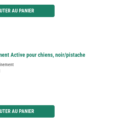
 ou utilisez les boutons pour augmenter ou diminuer la quantité.
UTER AU PANIER
ent Active pour chiens, noir/pistache
aînement
l
 ou utilisez les boutons pour augmenter ou diminuer la quantité.
UTER AU PANIER