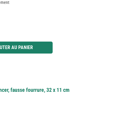
nement
 ou utilisez les boutons pour augmenter ou diminuer la quantité.
UTER AU PANIER
cer, fausse fourrure, 32 x 11 cm