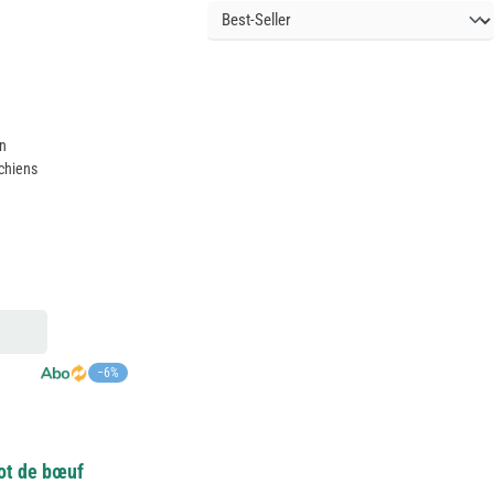
in
 chiens
−6%
ot de bœuf