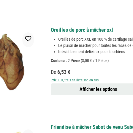
Oreilles de porc à mâcher xxl
Oreilles de porc XXL en 100 % de cartilage sa
Le plaisir de mâcher pour toutes les races de
Irrésistiblement délicieux pour les chiens
Contenu :
2 Pièce
(3,00 € / 1 Pièce)
Prix régulier :
De
6,53 €
Prix TTC, frais de livraison en sus
Afficher les options
Friandise à mâcher Sabot de veau Sab