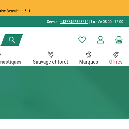
ty Beastie de 5 l !
Service:
+4377462858215
| Lu - Ve 08:00 - 12:00
Vous avez 0 articles dans v
mestiques
Sauvage et forêt
Marques
Offres