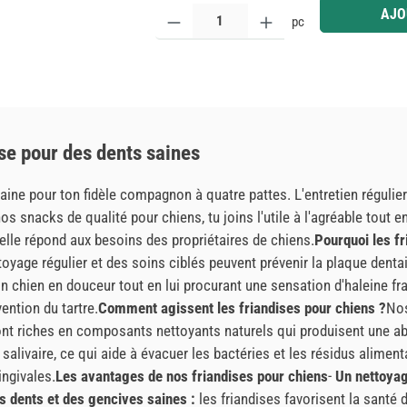
Quantité de produit : Entrez la quantité souhaitée
AJO
pc
se pour des dents saines
ne pour ton fidèle compagnon à quatre pattes. L'entretien régulier 
s snacks de qualité pour chiens, tu joins l'utile à l'agréable tout e
lle répond aux besoins des propriétaires de chiens.
Pourquoi les fr
toyage régulier et des soins ciblés peuvent prévenir la plaque dentai
 chien en douceur tout en lui procurant une sensation d'haleine fr
ention du tartre.
Comment agissent les friandises pour chiens ?
Nos
ont riches en composants nettoyants naturels qui produisent une ab
 salivaire, ce qui aide à évacuer les bactéries et les résidus alime
ingivales.
Les avantages de nos friandises pour chiens
-
Un nettoyag
s dents et des gencives saines :
les friandises favorisent la santé 