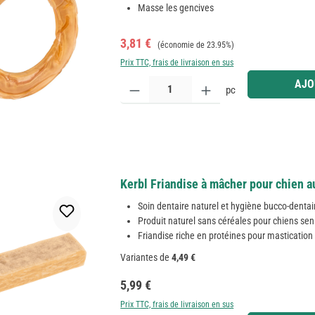
Masse les gencives
Prix de vente :
Prix régulier :
3,81 €
(économie de 23.95%)
Prix TTC, frais de livraison en sus
Quantité de produit : Entrez la quantité souhaitée
AJO
pc
Kerbl Friandise à mâcher pour chien a
Soin dentaire naturel et hygiène bucco-dentai
Produit naturel sans céréales pour chiens sen
Friandise riche en protéines pour mastication
Variantes de
4,49 €
Prix régulier :
5,99 €
Prix TTC, frais de livraison en sus