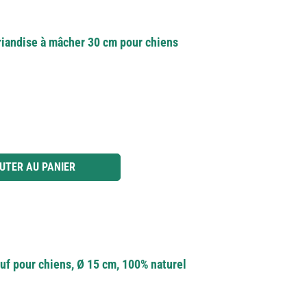
riandise à mâcher 30 cm pour chiens
 ou utilisez les boutons pour augmenter ou diminuer la quantité.
UTER AU PANIER
f pour chiens, Ø 15 cm, 100% naturel