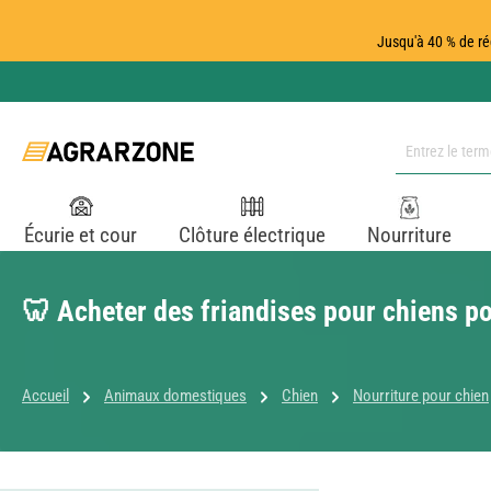
ser au contenu principal
Passer à la recherche
Passer à la navigation principale
Jusqu'à 40 % de ré
Écurie et cour
Clôture électrique
Nourriture
🦷 Acheter des friandises pour chiens po
Accueil
Animaux domestiques
Chien
Nourriture pour chien