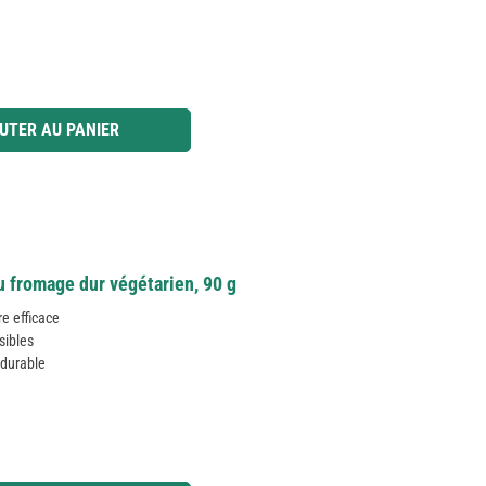
 ou utilisez les boutons pour augmenter ou diminuer la quantité.
UTER AU PANIER
u fromage dur végétarien, 90 g
re efficace
sibles
 durable