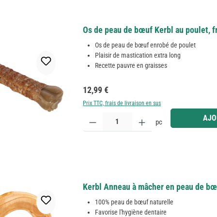
Os de peau de bœuf Kerbl au poulet, f
Os de peau de bœuf enrobé de poulet
Plaisir de mastication extra long
Recette pauvre en graisses
Prix régulier :
12,99 €
Prix TTC, frais de livraison en sus
Quantité de produit : Entrez la quantité souhaitée
AJO
pc
Kerbl Anneau à mâcher en peau de bœu
100% peau de bœuf naturelle
Favorise l'hygiène dentaire