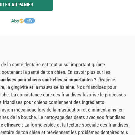
 ou utilisez les boutons pour augmenter ou diminuer la quantité.
UTER AU PANIER
−6%
de la santé dentaire est tout aussi important qu'une
n soutenant la santé de ton chien. En savoir plus sur les
iandises pour chiens sont-elles si importantes ?
L'hygiène
re, la gingivite et la mauvaise haleine. Nos friandises pour
aîche. La consistance dure des friandises favorise le processus
 friandises pour chiens contiennent des ingrédients
rasion mécanique lors de la mastication et éliminent ainsi en
ntaires de la bouche. Le nettoyage des dents avec nos friandises
e efficace :
La forme ciblée et la texture spéciale des friandises
dentaire de ton chien et préviennent les problèmes dentaires tels