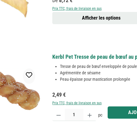
De
8,72 €
Prix TTC, frais de livraison en sus
Afficher les options
Kerbl Pet Tresse de peau de bœuf au 
Tresse de peau de bœuf enveloppée de poule
Agrémentée de sésame
Peau épaisse pour mastication prolongée
Prix régulier :
2,49 €
Prix TTC, frais de livraison en sus
Quantité de produit : Entrez la quantité souhaitée
AJO
pc