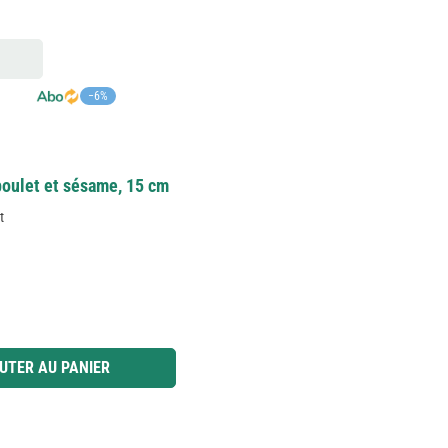
−6%
poulet et sésame, 15 cm
t
 ou utilisez les boutons pour augmenter ou diminuer la quantité.
UTER AU PANIER