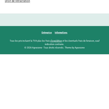
Droit de rétractation
Entreprise
Informations
Tous les prix incluent la TVA plus les frais
d'expédition
et les éventuels frais de livraison, sauf
indication contraire.
© 2026 Agrarzone - Tous droits réservés. Theme by Agrarzone