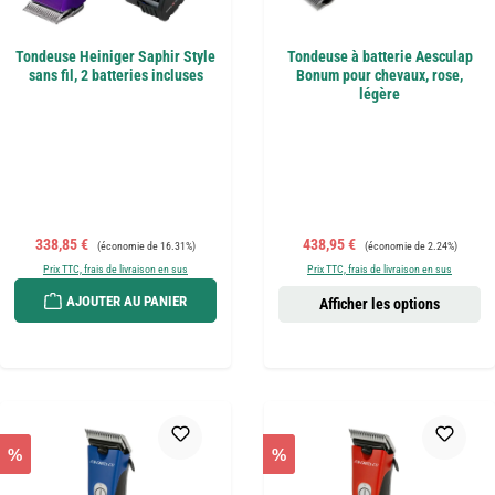
Tondeuse Heiniger Saphir Style
Tondeuse à batterie Aesculap
sans fil, 2 batteries incluses
Bonum pour chevaux, rose,
légère
Prix de vente :
Prix régulier :
Prix de vente :
Prix régulier :
338,85 €
438,95 €
(économie de 16.31%)
(économie de 2.24%)
Prix TTC, frais de livraison en sus
Prix TTC, frais de livraison en sus
AJOUTER AU PANIER
Afficher les options
%
%