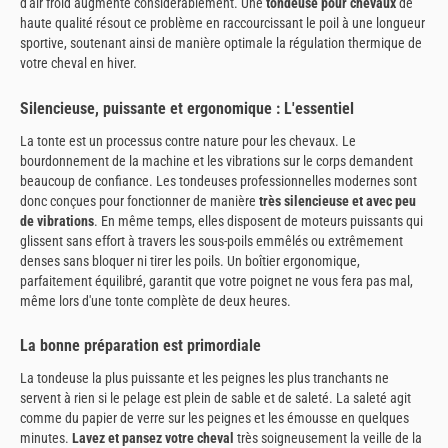
d'air froid augmente considérablement. Une
tondeuse pour chevaux
de
haute qualité résout ce problème en raccourcissant le poil à une longueur
sportive, soutenant ainsi de manière optimale la régulation thermique de
votre cheval en hiver.
Silencieuse, puissante et ergonomique : L'essentiel
La tonte est un processus contre nature pour les chevaux. Le
bourdonnement de la machine et les vibrations sur le corps demandent
beaucoup de confiance. Les tondeuses professionnelles modernes sont
donc conçues pour fonctionner de manière
très silencieuse et avec peu
de vibrations
. En même temps, elles disposent de moteurs puissants qui
glissent sans effort à travers les sous-poils emmêlés ou extrêmement
denses sans bloquer ni tirer les poils. Un boîtier ergonomique,
parfaitement équilibré, garantit que votre poignet ne vous fera pas mal,
même lors d'une tonte complète de deux heures.
La bonne préparation est primordiale
La tondeuse la plus puissante et les peignes les plus tranchants ne
servent à rien si le pelage est plein de sable et de saleté. La saleté agit
comme du papier de verre sur les peignes et les émousse en quelques
minutes.
Lavez et pansez votre cheval
très soigneusement la veille de la