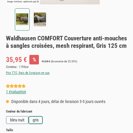
Image similaire, optimisée par IA
Waldhausen COMFORT Couverture anti-mouches
à sangles croisées, mesh respirant, Gris 125 cm
Prix de vente :
35,95 €
%
Prix régulier :
47,95 €
(économie de 25.03%)
Contenu :
1 Pièce
Prix TTC, frais de livraison en sus
Note moyenne de 5 sur 5 étoiles
1 évaluation
Disponible dans 4 jours, délai de livraison 3-5 jours ouvrés
Sélectionnez
Couleur du fabricant
bleu nuit
gris
Sélectionnez
Taille