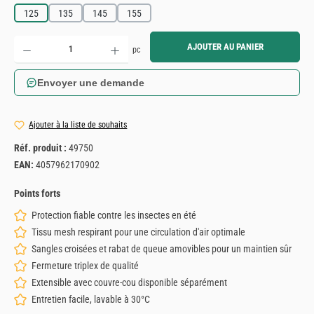
125
135
145
155
Quantité de produit : Entrez la quantité souhaitée ou utilisez les boutons pour augmenter ou diminue
AJOUTER AU PANIER
pc
Envoyer une demande
Ajouter à la liste de souhaits
Réf. produit :
49750
EAN:
4057962170902
Points forts
Protection fiable contre les insectes en été
Tissu mesh respirant pour une circulation d'air optimale
Sangles croisées et rabat de queue amovibles pour un maintien sûr
Fermeture triplex de qualité
Extensible avec couvre-cou disponible séparément
Entretien facile, lavable à 30°C