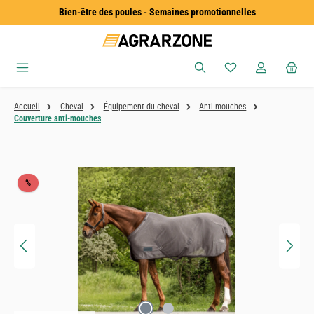
Bien-être des poules - Semaines promotionnelles
Passer au contenu principal
Vous avez 0 articles
Accueil
Cheval
Équipement du cheval
Anti-mouches
Couverture anti-mouches
Ignorer la galerie d'images
Réduction
%