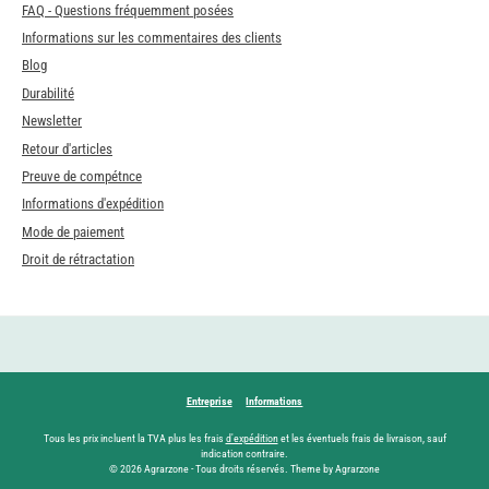
FAQ - Questions fréquemment posées
Informations sur les commentaires des clients
Blog
Durabilité
Newsletter
Retour d'articles
Preuve de compétnce
Informations d'expédition
Mode de paiement
Droit de rétractation
Entreprise
Informations
Tous les prix incluent la TVA plus les frais
d'expédition
et les éventuels frais de livraison, sauf
indication contraire.
© 2026 Agrarzone - Tous droits réservés. Theme by Agrarzone