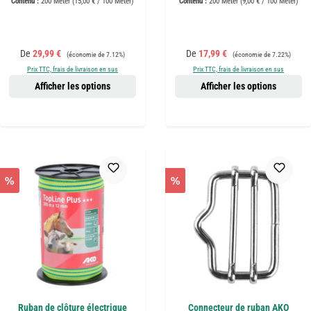
Contenu :
200 Meter
(15,00 € / 100 Meter)
Contenu :
200 Meter
(9,00 € / 100 Meter)
Prix de vente :
Prix régulier :
Prix de vente :
Prix régulier :
De
29,99 €
De
17,99 €
(économie de 7.12%)
(économie de 7.22%)
Prix TTC, frais de livraison en sus
Prix TTC, frais de livraison en sus
Afficher les options
Afficher les options
%
%
Ruban de clôture électrique
Connecteur de ruban AKO