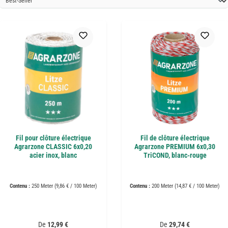
Fil pour clôture électrique
Fil de clôture électrique
Agrarzone CLASSIC 6x0,20
Agrarzone PREMIUM 6x0,30
acier inox, blanc
TriCOND, blanc-rouge
Contenu :
250 Meter
(9,86 € / 100 Meter)
Contenu :
200 Meter
(14,87 € / 100 Meter)
Prix régulier :
Prix régulier :
De
12,99 €
De
29,74 €