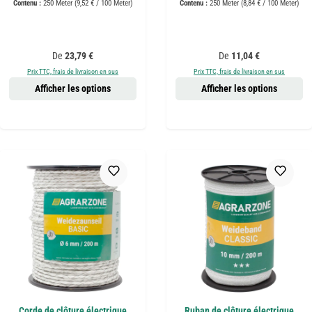
Contenu :
250 Meter
(9,52 € / 100 Meter)
Contenu :
250 Meter
(8,84 € / 100 Meter)
Prix régulier :
Prix régulier :
De
23,79 €
De
11,04 €
Prix TTC, frais de livraison en sus
Prix TTC, frais de livraison en sus
Afficher les options
Afficher les options
Corde de clôture électrique
Ruban de clôture électrique