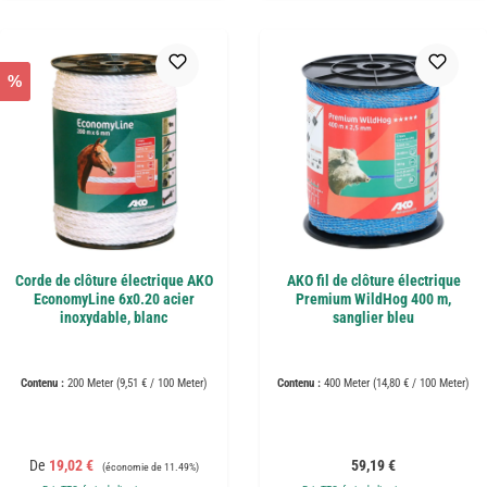
%
Corde de clôture électrique AKO
AKO fil de clôture électrique
EconomyLine 6x0.20 acier
Premium WildHog 400 m,
inoxydable, blanc
sanglier bleu
Contenu :
200 Meter
(9,51 € / 100 Meter)
Contenu :
400 Meter
(14,80 € / 100 Meter)
Prix de vente :
Prix régulier :
Prix régulier :
De
19,02 €
59,19 €
(économie de 11.49%)