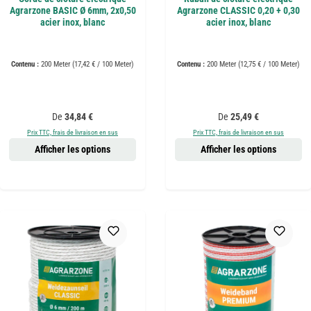
Agrarzone BASIC Ø 6mm, 2x0,50
Agrarzone CLASSIC 0,20 + 0,30
acier inox, blanc
acier inox, blanc
Contenu :
200 Meter
(17,42 € / 100 Meter)
Contenu :
200 Meter
(12,75 € / 100 Meter)
Prix régulier :
Prix régulier :
De
34,84 €
De
25,49 €
Prix TTC, frais de livraison en sus
Prix TTC, frais de livraison en sus
Afficher les options
Afficher les options