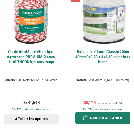
Corde de clôture électrique
Ruban de clôture Classic 200m
Agrarzone PREMIUM Ø 6mm,
40mm 9x0,20 + 4x0,30 acier inox
0.30 TriCOND, blanc-rouge
blanc
Contenu :
200 Meter
(20,82 € / 100 Meter)
Contenu :
200 Meter
(17,59 € / 100 Meter)
Prix régulier :
Prix de vente :
Prix régulier :
De
41,64 €
35,17 €
(économie de 9.8%)
Prix TTC, frais de livraison en sus
Prix TTC, frais de livraison en sus
AJOUTER AU PANIER
Afficher les options