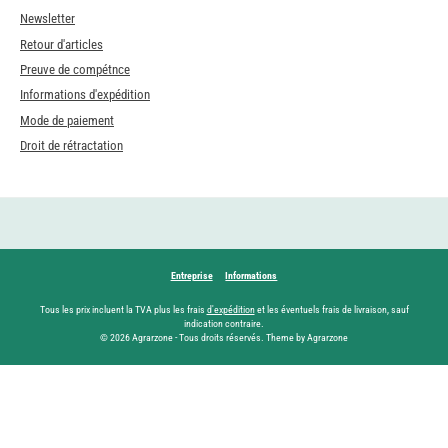
Newsletter
Retour d'articles
Preuve de compétnce
Informations d'expédition
Mode de paiement
Droit de rétractation
Entreprise
Informations
Tous les prix incluent la TVA plus les frais
d'expédition
et les éventuels frais de livraison, sauf
indication contraire.
© 2026 Agrarzone - Tous droits réservés. Theme by Agrarzone