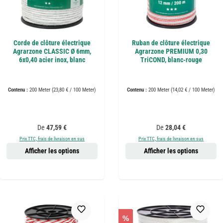
Corde de clôture électrique
Ruban de clôture électrique
Agrarzone CLASSIC Ø 6mm,
Agrarzone PREMIUM 0,30
6x0,40 acier inox, blanc
TriCOND, blanc-rouge
Contenu :
200 Meter
(23,80 € / 100 Meter)
Contenu :
200 Meter
(14,02 € / 100 Meter)
Prix régulier :
Prix régulier :
De
47,59 €
De
28,04 €
Prix TTC, frais de livraison en sus
Prix TTC, frais de livraison en sus
Afficher les options
Afficher les options
%