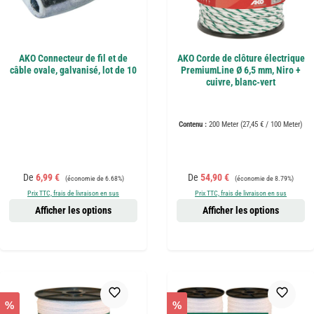
AKO Connecteur de fil et de
AKO Corde de clôture électrique
câble ovale, galvanisé, lot de 10
PremiumLine Ø 6,5 mm, Niro +
cuivre, blanc-vert
Contenu :
200 Meter
(27,45 € / 100 Meter)
Prix de vente :
Prix régulier :
Prix de vente :
Prix régulier :
De
6,99 €
De
54,90 €
(économie de 6.68%)
(économie de 8.79%)
Prix TTC, frais de livraison en sus
Prix TTC, frais de livraison en sus
Afficher les options
Afficher les options
%
%