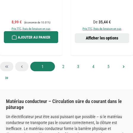
Prix de vente :
Prix régulier :
Prix régulier :
8,99 €
De
35,44 €
(économie de 10.01%)
Prix TTC, frais de livraison en sus
Prix TTC, frais de livraison en sus
AJOUTER AU PANIER
Afficher les options
Page
Page
Page
Page
Page
1
2
3
4
5
Matériau conducteur – Circulation sûre du courant dans le
pâturage
Un électrificateur peut être aussi puissant que possible – si le matériau
conducteur ne transporte pas le courant correctement, la clôture est
inefficace. Le matériau conducteur forme la barrière physique et