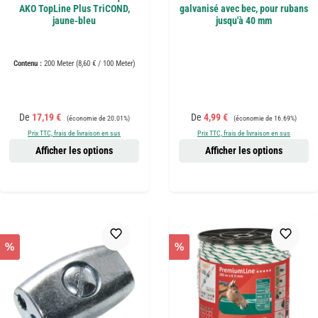
AKO TopLine Plus TriCOND,
galvanisé avec bec, pour rubans
jaune-bleu
jusqu'à 40 mm
Contenu :
200 Meter
(8,60 € / 100 Meter)
Prix de vente :
Prix régulier :
Prix de vente :
Prix régulier :
De
17,19 €
De
4,99 €
(économie de 20.01%)
(économie de 16.69%)
Prix TTC, frais de livraison en sus
Prix TTC, frais de livraison en sus
Afficher les options
Afficher les options
%
%