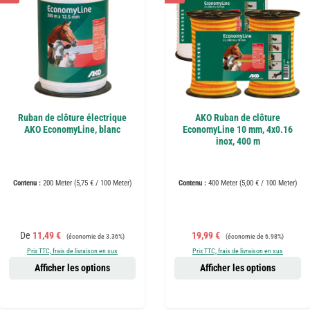
Ruban de clôture électrique
AKO Ruban de clôture
AKO EconomyLine, blanc
EconomyLine 10 mm, 4x0.16
inox, 400 m
Contenu :
200 Meter
(5,75 € / 100 Meter)
Contenu :
400 Meter
(5,00 € / 100 Meter)
Prix de vente :
Prix régulier :
Prix de vente :
Prix régulier :
De
11,49 €
19,99 €
(économie de 3.36%)
(économie de 6.98%)
Prix TTC, frais de livraison en sus
Prix TTC, frais de livraison en sus
Afficher les options
Afficher les options