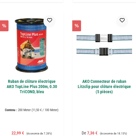
%
%
Ruban de clôture électrique
AKO Connecteur de ruban
AKO TopLine Plus 200m, 0.30
Litzclip pour clôture électrique
TriCOND, bleu
(5 pièces)
Contenu :
200 Meter
(11,50 € / 100 Meter)
Prix de vente :
Prix régulier :
Prix de vente :
Prix régulier :
22,99 €
De
7,36 €
(économie de 7.26%)
(économie de 18.13%)