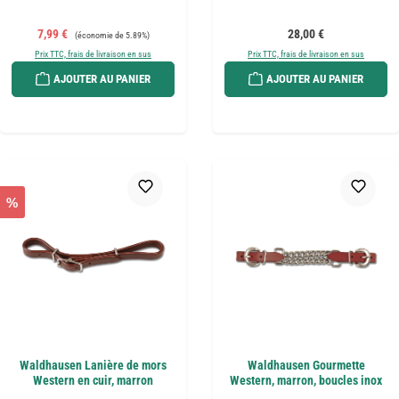
Prix de vente :
Prix régulier :
Prix régulier :
7,99 €
28,00 €
(économie de 5.89%)
Prix TTC, frais de livraison en sus
Prix TTC, frais de livraison en sus
AJOUTER AU PANIER
AJOUTER AU PANIER
%
Waldhausen Lanière de mors
Waldhausen Gourmette
Western en cuir, marron
Western, marron, boucles inox