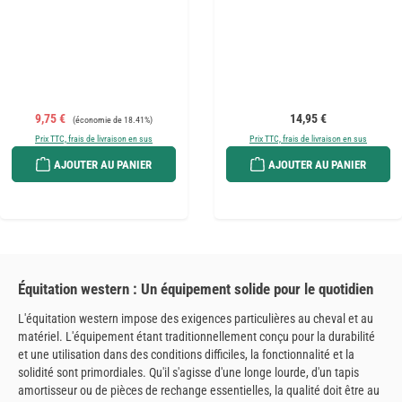
Prix de vente :
Prix régulier :
Prix régulier :
9,75 €
14,95 €
(économie de 18.41%)
Prix TTC, frais de livraison en sus
Prix TTC, frais de livraison en sus
AJOUTER AU PANIER
AJOUTER AU PANIER
Équitation western : Un équipement solide pour le quotidien
L'équitation western impose des exigences particulières au cheval et au
matériel. L'équipement étant traditionnellement conçu pour la durabilité
et une utilisation dans des conditions difficiles, la fonctionnalité et la
solidité sont primordiales. Qu'il s'agisse d'une longe lourde, d'un tapis
amortisseur ou de pièces de rechange essentielles, la qualité doit être au