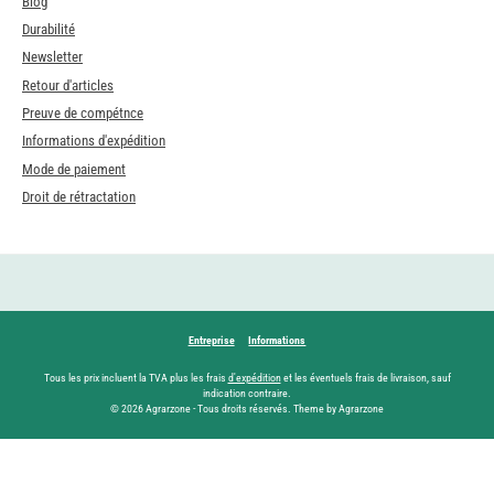
Blog
Durabilité
Newsletter
Retour d'articles
Preuve de compétnce
Informations d'expédition
Mode de paiement
Droit de rétractation
Entreprise
Informations
Tous les prix incluent la TVA plus les frais
d'expédition
et les éventuels frais de livraison, sauf
indication contraire.
© 2026 Agrarzone - Tous droits réservés. Theme by Agrarzone