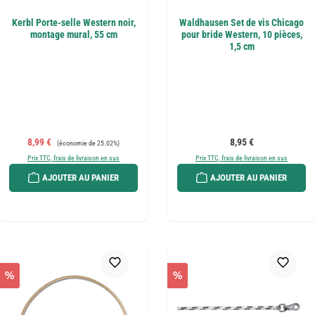
Kerbl Porte-selle Western noir,
Waldhausen Set de vis Chicago
montage mural, 55 cm
pour bride Western, 10 pièces,
1,5 cm
Prix de vente :
Prix régulier :
Prix régulier :
8,99 €
8,95 €
(économie de 25.02%)
Prix TTC, frais de livraison en sus
Prix TTC, frais de livraison en sus
AJOUTER AU PANIER
AJOUTER AU PANIER
%
%