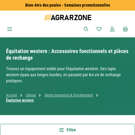
Bien-être des poules - Semaines promotionnelles
Passer au contenu principal
Vous avez 0 articles
Équitation western : Accessoires fonctionnels et pièces
de rechange
Trouvez un équipement solide pour l'équitation western. Des tapis
western épais aux longes lourdes, en passant par les vis de rechange
pratiques.
Accueil
Cheval
Sports équestres & Entraînement
Équitation western
Filtre