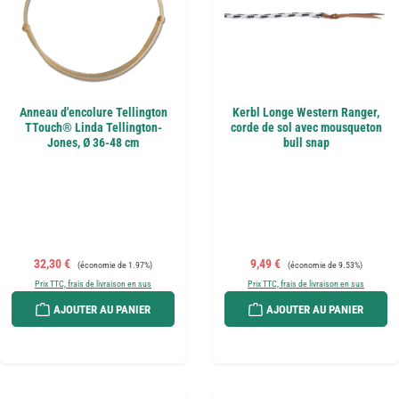
Anneau d'encolure Tellington
Kerbl Longe Western Ranger,
TTouch® Linda Tellington-
corde de sol avec mousqueton
Jones, Ø 36-48 cm
bull snap
Prix de vente :
Prix régulier :
Prix de vente :
Prix régulier :
32,30 €
9,49 €
(économie de 1.97%)
(économie de 9.53%)
Prix TTC, frais de livraison en sus
Prix TTC, frais de livraison en sus
AJOUTER AU PANIER
AJOUTER AU PANIER