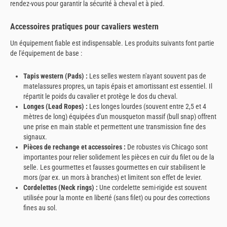
rendez-vous pour garantir la sécurité à cheval et à pied.
Accessoires pratiques pour cavaliers western
Un équipement fiable est indispensable. Les produits suivants font partie
de l'équipement de base :
Tapis western (Pads) :
Les selles western n'ayant souvent pas de
matelassures propres, un tapis épais et amortissant est essentiel. Il
répartit le poids du cavalier et protège le dos du cheval.
Longes (Lead Ropes) :
Les longes lourdes (souvent entre 2,5 et 4
mètres de long) équipées d'un mousqueton massif (bull snap) offrent
une prise en main stable et permettent une transmission fine des
signaux.
Pièces de rechange et accessoires :
De robustes vis Chicago sont
importantes pour relier solidement les pièces en cuir du filet ou de la
selle. Les gourmettes et fausses gourmettes en cuir stabilisent le
mors (par ex. un mors à branches) et limitent son effet de levier.
Cordelettes (Neck rings) :
Une cordelette semi-rigide est souvent
utilisée pour la monte en liberté (sans filet) ou pour des corrections
fines au sol.