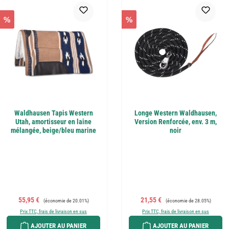
%
%
Waldhausen Tapis Western
Longe Western Waldhausen,
Utah, amortisseur en laine
Version Renforcée, env. 3 m,
mélangée, beige/bleu marine
noir
Prix de vente :
Prix régulier :
Prix de vente :
Prix régulier :
55,95 €
21,55 €
(économie de 20.01%)
(économie de 28.05%)
Prix TTC, frais de livraison en sus
Prix TTC, frais de livraison en sus
AJOUTER AU PANIER
AJOUTER AU PANIER